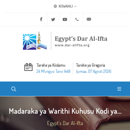
KISWAHILI
Facebook
Twitter
Youtube
+20 2 25970400
ask@dar-alifta.org
Tarehe ya Kiislamu
Tarehe ya Gregoria
24 Mfunguo Tano 1448
Ijumaa, 07 Agosti 2026
Madaraka ya Warithi Kuhusu Kodi ya...
Egypt's Dar Al-Ifta