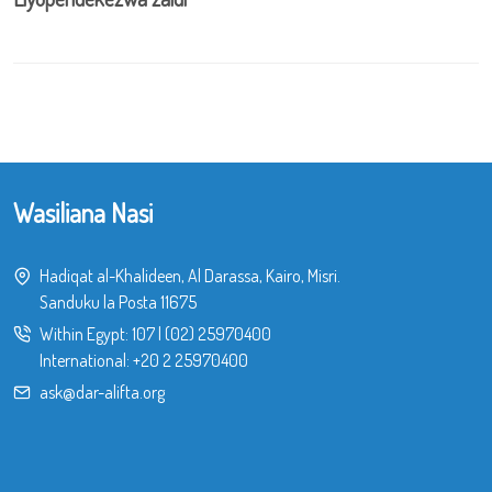
Wasiliana Nasi
Hadiqat al-Khalideen, Al Darassa, Kairo, Misri.
Sanduku la Posta 11675
Within Egypt:
107
|
(02) 25970400
International:
+20 2 25970400
ask@dar-alifta.org