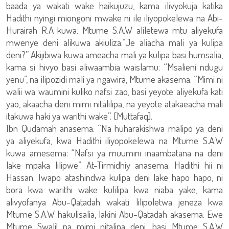
baada ya wakati wake haikujuzu, kama ilivyokuja katika
Hadithi nyingi miongoni mwake ni ile iliyopokelewa na Abi-
Hurairah R.A kuwa: Mtume S.A.W aliletewa mtu aliyekufa
mwenye deni alikuwa akiuliza:“Je aliacha mali ya kulipa
deni?” Akijibiwa kuwa ameacha mali ya kulipa basi humsalia,
kama si hivyo basi aliwaambia waislamu: “Msalieni ndugu
yenu”, na ilipozidi mali ya ngawira, Mtume akasema: “Mimi ni
walii wa waumini kuliko nafsi zao, basi yeyote aliyekufa kati
yao, akaacha deni mimi nitalilipa, na yeyote atakaeacha mali
itakuwa haki ya warithi wake”. [Muttafaq].
Ibn Qudamah anasema: “Na huharakishwa malipo ya deni
ya aliyekufa, kwa Hadithi iliyopokelewa na Mtume S.A.W
kuwa amesema: “Nafsi ya muumini inaambatana na deni
lake mpaka lilipwe”. At-Tirmidhiy anasema: Hadithi hii ni
Hassan. Iwapo atashindwa kulipa deni lake hapo hapo, ni
bora kwa warithi wake kulilipa kwa niaba yake, kama
alivyofanya Abu-Qatadah wakati lilipoletwa jeneza kwa
Mtume S.A.W hakulisalia, lakini Abu-Qatadah akasema: Ewe
Mtume Swali! na mimi nitalipa deni, basi Mtume S.A.W