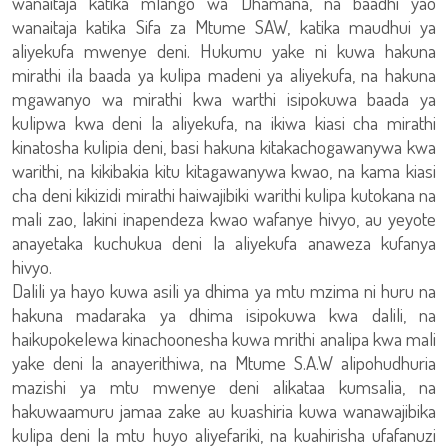
wanaitaja katika mlango wa Dhamana, na baadhi yao
wanaitaja katika Sifa za Mtume SAW, katika maudhui ya
aliyekufa mwenye deni. Hukumu yake ni kuwa hakuna
mirathi ila baada ya kulipa madeni ya aliyekufa, na hakuna
mgawanyo wa mirathi kwa warthi isipokuwa baada ya
kulipwa kwa deni la aliyekufa, na ikiwa kiasi cha mirathi
kinatosha kulipia deni, basi hakuna kitakachogawanywa kwa
warithi, na kikibakia kitu kitagawanywa kwao, na kama kiasi
cha deni kikizidi mirathi haiwajibiki warithi kulipa kutokana na
mali zao, lakini inapendeza kwao wafanye hivyo, au yeyote
anayetaka kuchukua deni la aliyekufa anaweza kufanya
hivyo.
Dalili ya hayo kuwa asili ya dhima ya mtu mzima ni huru na
hakuna madaraka ya dhima isipokuwa kwa dalili, na
haikupokelewa kinachoonesha kuwa mrithi analipa kwa mali
yake deni la anayerithiwa, na Mtume S.A.W alipohudhuria
mazishi ya mtu mwenye deni alikataa kumsalia, na
hakuwaamuru jamaa zake au kuashiria kuwa wanawajibika
kulipa deni la mtu huyo aliyefariki, na kuahirisha ufafanuzi