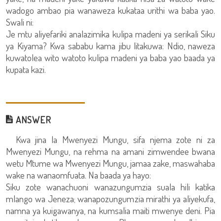
wadogo ambao pia wanaweza kukataa urithi wa baba yao.
Swali ni:
Je mtu aliyefariki analazimika kulipa madeni ya serikali Siku
ya Kiyama? Kwa sababu kama jibu litakuwa: Ndio, naweza
kuwatolea wito watoto kulipa madeni ya baba yao baada ya
kupata kazi.
ANSWER
Kwa jina la Mwenyezi Mungu, sifa njema zote ni za
Mwenyezi Mungu, na rehma na amani zimwendee bwana
wetu Mtume wa Mwenyezi Mungu, jamaa zake, maswahaba
wake na wanaomfuata. Na baada ya hayo:
Siku zote wanachuoni wanazungumzia suala hili katika
mlango wa Jeneza; wanapozungumzia mirathi ya aliyekufa,
namna ya kuigawanya, na kumsalia maiti mwenye deni. Pia