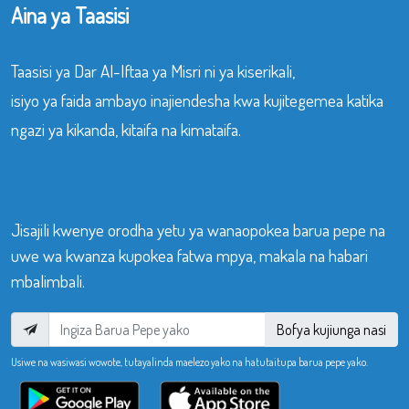
Aina ya Taasisi
Taasisi ya Dar Al-Iftaa ya Misri ni ya kiserikali,
isiyo ya faida ambayo inajiendesha kwa kujitegemea katika
ngazi ya kikanda, kitaifa na kimataifa.
Jisajili kwenye orodha yetu ya wanaopokea barua pepe na
uwe wa kwanza kupokea fatwa mpya, makala na habari
mbalimbali.
Bofya kujiunga nasi
Usiwe na wasiwasi wowote, tutayalinda maelezo yako na hatutaitupa barua pepe yako.