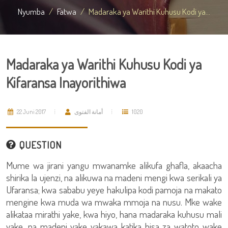
Nyumba
Fatwa
Madaraka ya Warithi Kuhusu Kodi ya...
Madaraka ya Warithi Kuhusu Kodi ya
Kifaransa Inayorithiwa
22 Juni 2017
أمانة الفتوى
1020
QUESTION
Mume wa jirani yangu mwanamke alikufa ghafla, akaacha
shirika la ujenzi, na alikuwa na madeni mengi kwa serikali ya
Ufaransa; kwa sababu yeye hakulipa kodi pamoja na makato
mengine kwa muda wa mwaka mmoja na nusu. Mke wake
alikataa mirathi yake, kwa hiyo, hana madaraka kuhusu mali
yake, na madeni yake yakawa katika hisa za watoto wake