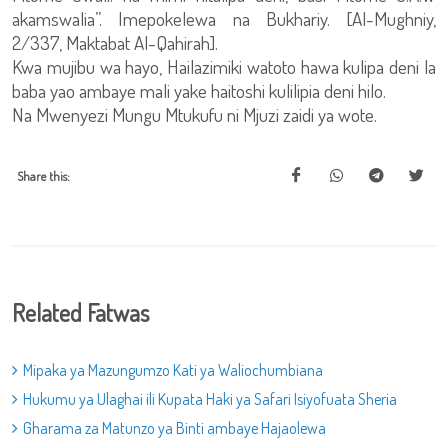
akamswalia”. Imepokelewa na Bukhariy. [Al-Mughniy,
2/337, Maktabat Al-Qahirah].
Kwa mujibu wa hayo, Hailazimiki watoto hawa kulipa deni la
baba yao ambaye mali yake haitoshi kulilipia deni hilo.
Na Mwenyezi Mungu Mtukufu ni Mjuzi zaidi ya wote.
Share this:
Related Fatwas
Mipaka ya Mazungumzo Kati ya Waliochumbiana
Hukumu ya Ulaghai ili Kupata Haki ya Safari Isiyofuata Sheria
Gharama za Matunzo ya Binti ambaye Hajaolewa