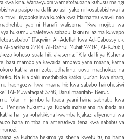
iwa kwa kina. Wanavyuoni wametofautiana kuhusu msingi
shwa pasipo na dalili au asili yake ni kusababishwa ila
amo miwili iliyopokelewa kutoka kwa Maimamu wawili nao
adhehbu yao ni Hanafi walisema: “Kwa mujibu wa
o vya hukumu unaletewa sababu, lakini ni lazima kuwepo
uuletea sababu” [Taqwiim Al-Adellah kwa Ad-Dabussy uk.
a Al-Sarkhasi 2/144, Al-Bahrul Muhiit 7/404, Al-Kutubi],
zo kuhusu suala hili, akasema: “Kila dalili ya Kisheria
 lolote, basi mambo ya kawaida ambayo yana maana, kama
hukuru katika amri zote, udhalimu, uovu, machukizo na
ko. Na kila dalili imethibitika katika Qur`ani kwa sharti,
lamu haongozwi kwa maana hii; kwa sababu hairuhusiwi
 yake” [Al-Muwafaqaat 3/46, Darul maarifah- Beirut.].
u fulani ni jambo la Ibada yaani haina sabnabu kwa
 tu. Pengine hukumu ya Kiibada inahusiana na ibada au
katika hali ya kuhakikisha kwamba kijakazi aliyenunuliwa
 mauzo hana mimba na amerudiwa tena kwa sababu ya
mnunuzi.
ana ya kuificha hekima ya sheria kwetu tu, na haina