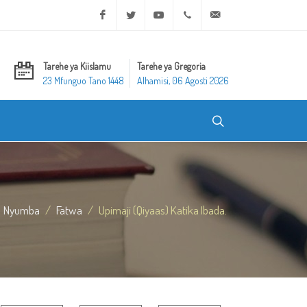
Facebook
Twitter
Youtube
+20 2 25970400
ask@dar-alifta.org
Tarehe ya Kiislamu
Tarehe ya Gregoria
23 Mfunguo Tano 1448
Alhamisi, 06 Agosti 2026
Nyumba
Fatwa
Upimaji (Qiyaas) Katika Ibada.