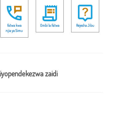
Fatwa kwa
Ombi la Fatwa
Rejesha Jibu
njia ya Simu
iyopendekezwa zaidi