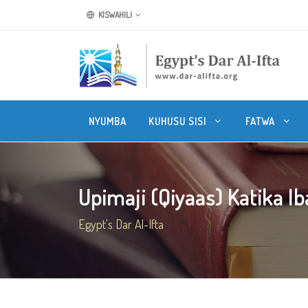
KISWAHILI
NYUMBA
KUHUSU SISI
FATWA
Upimaji (Qiyaas) Katika Ib
Egypt's Dar Al-Ifta