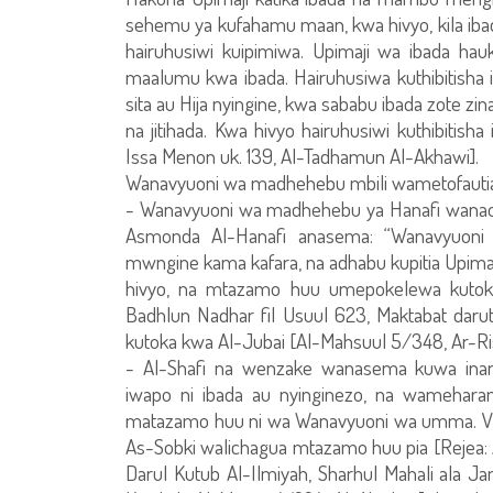
sehemu ya kufahamu maan, kwa hivyo, kila ibad
hairuhusiwi kuipimiwa. Upimaji wa ibada hau
maalumu kwa ibada. Hairuhusiwa kuthibitisha i
sita au Hija nyingine, kwa sababu ibada zote zi
na jitihada. Kwa hivyo hairuhusiwi kuthibitish
Issa Menon uk. 139, Al-Tadhamun Al-Akhawi].
Wanavyuoni wa madhehebu mbili wametofautian
- Wanavyuoni wa madhehebu ya Hanafi wanaona
Asmonda Al-Hanafi anasema: “Wanavyuoni w
mwngine kama kafara, na adhabu kupitia Upima
hivyo, na mtazamo huu umepokelewa kutoka
Badhlun Nadhar fil Usuul 623, Maktabat darut
kutoka kwa Al-Jubai [Al-Mahsuul 5/348, Ar-Ris
- Al-Shafi na wenzake wanasema kuwa inaru
iwapo ni ibada au nyinginezo, na wameharam
matazamo huu ni wa Wanavyuoni wa umma. Vile
As-Sobki walichagua mtazamo huu pia [Rejea: 
Darul Kutub Al-Ilmiyah, Sharhul Mahali ala J