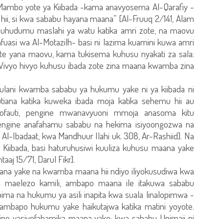
ambo yote ya Kiibada -kama anavyosema Al-Qarafiy -
hii, si kwa sababu hayana maana” [Al-Fruuq 2/141, Alam
 huhudumu maslahi ya watu katika amri zote, na maovu
uasi wa Al-Motazilh- basi ni lazima kuamini kuwa amri
ote yana maovu, kama tukisema kuhusu nyakati za sala:
 Vivyo hivyo kuhusu ibada zote zina maana kwamba zina
lani kwamba sababu ya hukumu yake ni ya kiibada ni
fautiana katika kuweka ibada moja katika sehemu hii au
 tofauti, pengine mwanavyuoni mmoja anasoma kitu
engine anafahamu sababu na hekima isiyoongozwa na
 Al-Ibadaat, kwa Mandhuur Ilahi uk. 308, Ar-Rashiid]. Na
Kiibada, basi haturuhusiwi kuuliza kuhusu maana yake
aaj 15/71, Darul Fikr].
aana yake na kwamba maana hii ndiyo iliyokusudiwa kwa
a maelezo kamili, ambapo maana ile itakuwa sababu
ma na hukumu ya asili inapita kwa suala linalopimwa -
 ambapo hukumu yake haikutajwa katika matini yoyote.
ne yasiyofahamika maana yake; kwa sababu Upimaji ni