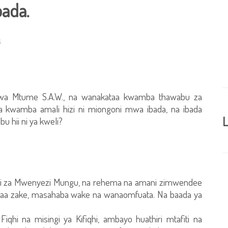
bada.
5
kwa Mtume S.A.W., na wanakataa kwamba thawabu za
 kwamba amali hizi ni miongoni mwa ibada, na ibada
L
babu hii ni ya kweli?
e ni za Mwenyezi Mungu, na rehema na amani zimwendee
a zake, masahaba wake na wanaomfuata. Na baada ya
qhi na misingi ya Kifiqhi, ambayo huathiri mtafiti na