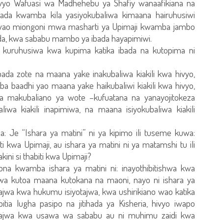
ivyo Wafuasi wa Madhehebu ya Shafiy wanaafikiana na
da kwamba kila yasiyokubaliwa kimaana hairuhusiwi
a kwao miongoni mwa masharti ya Upimaji kwamba jambo
da, kwa sababu mambo ya ibada hayapimiwi.
 kuruhusiwa kwa kupima katika ibada na kutopima ni
ada zote na maana yake inakubaliwa kiakili kwa hivyo,
ba baadhi yao maana yake haikubaliwi kiakili kwa hivyo,
a makubaliano ya wote –kufuatana na yanayojitokeza
iwa kiakili inapimiwa, na maana isiyokubaliwa kiakili
a: Je “Ishara ya matini” ni ya kipimo ili tuseme kuwa:
iti kwa Upimaji, au ishara ya matini ni ya matamshi tu ili
kini si thabiti kwa Upimaji?
 kwamba ishara ya matini ni: inayothibitishwa kwa
wa kutoa maana kutokana na maoni, nayo ni ishara ya
ajwa kwa hukumu isiyotajwa, kwa ushirikiano wao katika
ia lugha pasipo na jitihada ya Kisheria, hivyo iwapo
otajwa kwa usawa wa sababu au ni muhimu zaidi kwa