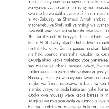
masuala anayopambana nayo unahitaji kufikir
wa vyanzo vya hukumu, je msingi huu unasababi
kwa mujibu wa dalili inayouzuia? Hii ni mitaz
ni Ad-Dabussy na Shamsul Aimah ambao m
madhehebu ya Shafi, asili ya msingi wa vyanz
kwa dalili wazi kwa ajili ya kuruhusiwa kwa k
301, Darul Kutub Al-Ilmiyyah, Ussulul Fiqhi kw
Imam Al-Shatwbiy alijaribu kutoa kwetu maeleke
imethibitika katika Qur`ani pasipo na sharti
vile haki, upendo, msamaha, kusubiri na kus
kuvunja ahadi katika makatazo yote, yanarejea hu
basi maana ya kiibada inarejea kwake, Mwis
kufikiri katika asili ya mambo ya ibada au jinsi
Maana ya kauli ya wanavyuoni kwamba hukum
mujibu wa Sheria isipokuwa ni ibada na kutii
mambo yasiyo na ibada katika asili yake, kama 
kutoka kwa muuzaji wake katika baraza la
uvunjikaji wa mkataba kabla ya kuondoka kwa 
Hali ya kutofahamu maana ya hukumu, ina ma