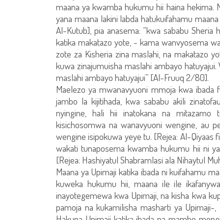
maana ya kwamba hukumu hii haina hekima. M
yana maana lakini labda hatukuifahamu maana 
Al-Kutub], pia anasema: “kwa sababu Sheria
katika makatazo yote, - kama wanvyosema waf
zote za Kisheria zina maslahi, na makatazo y
kuwa zinajumuisha maslahi ambayo hatuyajui.
maslahi ambayo hatuyajui” [Al-Fruuq 2/80].
Maelezo ya mwanavyuoni mmoja kwa ibada fu
jambo la kijitihada, kwa sababu akili zinato
nyingine, hali hii inatokana na mitazamo
kisichosomwa na wanavyuoni wengine, au p
wengine isipokuwa yeye tu. [Rejea: Al-Qiyaas fi
wakati tunaposema kwamba hukumu hii ni ya 
[Rejea: Hashiyatul Shabramlasi ala Nihaytul Muht
Maana ya Upimaji katika ibada ni kuifahamu m
kuweka hukumu hii, maana ile ile ikafanyw
inayotegemewa kwa Upimaji, na kisha kwa kupi
pamoja na kukamilisha masharti ya Upimaji-,
Hakuna Upimaji katika ibada na mambo mengi