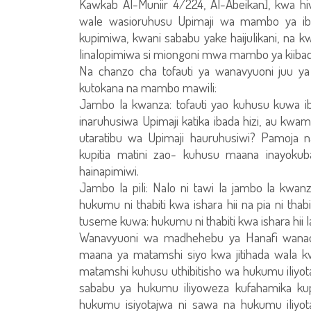
Kawkab Al-Muniir 4/224, Al-Abeikan], kwa h
wale wasioruhusu Upimaji wa mambo ya iba
kupimiwa, kwani sababu yake haijulikani, n
linalopimiwa si miongoni mwa mambo ya kiiba
Na chanzo cha tofauti ya wanavyuoni juu ya
kutokana na mambo mawili:
Jambo la kwanza: tofauti yao kuhusu kuwa ib
inaruhusiwa Upimaji katika ibada hizi, au kwam
utaratibu wa Upimaji hauruhusiwi? Pamoja n
kupitia matini zao- kuhusu maana inayokubal
hainapimiwi.
Jambo la pili: Nalo ni tawi la jambo la kwanz
hukumu ni thabiti kwa ishara hii na pia ni thab
tuseme kuwa: hukumu ni thabiti kwa ishara hii la
Wanavyuoni wa madhehebu ya Hanafi wanaona
maana ya matamshi siyo kwa jitihada wala k
matamshi kuhusu uthibitisho wa hukumu iliyot
sababu ya hukumu iliyoweza kufahamika kupit
hukumu isiyotajwa ni sawa na hukumu iliy