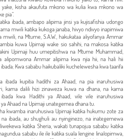
 yake, kisha akaufuta mkono wa kulia kwa mkono wa
e pia”.
tika ibada, ambapo alipima jinsi ya kujisafishia udongo
ama mwili katika kukoga janaba, hivyo ndivyo inapimiwa
a mwili, na Mtume, S.A.W., hakukataa aliyofanya Ammar
mwambia kuwa Upimaji wake sio sahihi, na makosa katika
i, lakini Upimaji huu umepitishwa na Mtume Muhammad,
a alipomwona Ammar alipima kwa njia hii, na hali hii
ibada; Kwa sababu haikubaliki kuchelewesha kwa taarifa
 ibada kupitia hadithi za Ahaad, na pia inaruhusiwa
iri, kama dalili hizi zinaweza kuwa na dhana, na kama
ibada kwa Hadithi ya Ahaad, vile vile inaruhusiwa
i ya Ahaad na Upimaji unategemea dhana tu.
onyesha kwamba inaruhusiwa Upimaji katika hukumu zote za
na na ibada, au shughuli au nyinginezo, na inategemewa
iwekewa katika Sheria, wakati tunapojua sababu katika
unagundua sababu ile ile katika suala lengine linalopimwa,