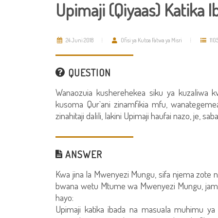
Upimaji (Qiyaas) Katika I
24 Juni 2018
Ofisi ya Kutoa Fatwa ya Misri
110
QUESTION
Wanaozuia kusherehekea siku ya kuzaliwa 
kusoma Qur`ani zinamfikia mfu, wanategemea
zinahitaji dalili, lakini Upimaji haufai nazo, je, sa
ANSWER
Kwa jina la Mwenyezi Mungu, sifa njema zot
bwana wetu Mtume wa Mwenyezi Mungu, jama
hayo:
Upimaji katika ibada na masuala muhimu ya Fi