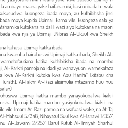
a ambayo maana yake haifahamiki, basi ni ibada tu wala
kukusudiwa kuongeza ibada mpya, au kuthibitisha jinsi
bada mpya kupitia Upimaji, kama vile: kuongeza sala ya
nafahamika kutokana na dalili wazi siyo kutokana na maoni
a ibada kwa njia ya Upimaji [Nibras Al-Ukuul kwa Sheikh
a kuhusu Upimaji katika ibada:
 kwamba hairuhusiwi Upimaji katika ibada, Sheikh Al-
ametofautiana katika kuthibitisha ibada na mambo
ji, Al-Karkhi pamoja na idadi ya wanavyuoni wamekataza
 kwa Al-Karkhi kutoka kwa Abu Hanifa” [kitabu cha
 Turath]. Al-Fakhr Ar-Razi alisimulia mtazamo huu huu
alah).
husiwa Upimaji katika mambo yanayokubaliwa kiakili
isha Upimaji katika mambo yasiyokubaliwa kiakili, na
 vile Imam Ar-Razi pamoja na wafuasi wake, na At-Taj
Al-Mahsuul 5/348, Nihayatul Suul kwa Al-Isnawi 1/357,
amu’ Al-Jawami 2/257, Darul Kutub Al-Ilmiyah, Sharhul