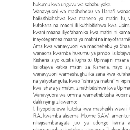
hukumu kwa unguvu wa sababu yake.
Wanavyuoni wa madhehebu ya Hanafi wanaona
haikuthibitishwa kwa maneno ya matini tu, v
kutokana na maoni ili kuthibitishwa kwa Upim
kwani maana iliyofahamika kwa matini ni kama s
inayotegemea maana ya matini na inayofahami
Ama kwa wanavyuoni wa madhehebu ya Shaafi'
wanaona kwamba hukumu ya jambo lisilotajwa ka
Kisheria, siyo kupitia lugha tu. Upimaji ni maan
lisilotajwa katika matini za Kisheria, nayo
wanavyuoni wameshughulika sana kwa kufaham
na yaliyotangulia, kwao “ishra ya matini” ni ki
kwa ishara ya matini, zinathibitishwa kwa Upimaji
Wanavyuoni wa umma wamethibitisha kupima k
dalili nyingi zikiwemo:
1. Iliyopokelewa kutoka kwa masheikh wawil
R.A., kwamba alisema: Mtume S.A.W., amenituma 
nikajisambaragata juu ya udongo kama a
nikamwambia iliyotokea, akasema: “Lakini ili