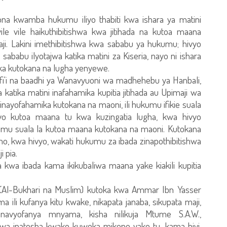
 kwamba hukumu iliyo thabiti kwa ishara ya matini
ile vile haikuthibitishwa kwa jitihada na kutoa maana
aji. Lakini imethibitishwa kwa sababu ya hukumu; hivyo
ababu ilyotajwa katika matini za Kiseria, nayo ni ishara
ka kutokana na lugha yenyewe.
i na baadhi ya Wanavyuoni wa madhehebu ya Hanbali,
tika matini inafahamika kupitia jitihada au Upimaji wa
a inayofahamika kutokana na maoni, ili hukumu ifikie suala
 siyo kutoa maana tu kwa kuzingatia lugha, kwa hivyo
u suala la kutoa maana kutokana na maoni. Kutokana
pimo, kwa hivyo, wakati hukumu za ibada zinapothibitishwa
 pia.
wa ibada kama ikikubaliwa maana yake kiakili kupitia
i (Al-Bukhari na Muslim) kutoka kwa Ammar Ibn Yasser
ili kufanya kitu kwake, nikapata janaba, sikupata maji,
navyofanya mnyama, kisha nilikuja Mtume S.A.W.,
kuwa inatosha kwako kuweka mikono yako tu, kama hivi.