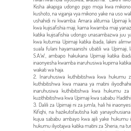
Kisha akapiga udongo pigo moja kwa mikono
kushoto, na viganja vya mikono yake na uso wak
ushahidi ni kwamba: Amara alitumia Upimaji ka
kwa kujisafishia maji, kama kwamba maji yanaz
katika kujisafishia udongo unasambazwa juu y
kwa kutumia Upimaji katika ibada, lakini ali
suala fulani hayamaanishi ubatili wa Upimaj
S.A.W., ambapo hakukana Upimaji katika ibad
inaonyesha kwamba inaruhusiwa kupima katika 
wakati wa haja.
2. Inaruhusiwa kuthibitishwa kwa hukumu za
kuthibitishwa kwa maana ya matini iliyodhah
inaruhusiwa kuthibitishwa kwa hukumu za 
kuzithibitishwa kwa Upimaji kwa sababu Hadith
3. Dalili za Upimaji ni za jumla, hali hii ina
Kifiqhi, na hazikutofautisha kati yanayohusia
kujua sababu ambayo kwa ajili yake hukumu il
hukumu iliyotajwa katika matini za Sheria, na t