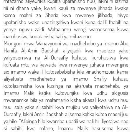
mtazamo aliyeufikia kupitia upatanisho huu, lakini ni lazima
hii ni dhana yake, kwani kauli za mwenye jitihada kwake
kama matini za Sheria kwa mwenye jitihada, hivyo
upatanisho wake unazingatiwa kwani kuna dalili thabiti na
yenye nguvu zaidi. Wataalamu wengi wamesema kuwa
inaruhusiwa kupatanisha kati ya mitazamo:
Miongoni mwa Wanavyuoni wa madhehebu ya Imamu Abu
Hanifa: Al-Amir Badshah aliyejadili kwa maelezo yake
yaliyosemwa na Al-Quraafiy kuhusu kuruhusiwa kwa
kufuata mtu wa kawaida kwa mwenye jitihada mwengine
sio imamu wake ili kutosababisha kile kinachomzuia, kama
aliyefuata madhehebu ya Imamu Shafiy kuhusu
kutolazimisha kwa kusinga na akafuata madhehebu ya
Imamu Malik katika kutovunjika kwa udhu akigusia
mwanamke bila ya matamanio kisha akasali kwa udhu huu
huu, sala yake si sahihi kwa mujibu wa yaliyotajwa na Al-
Quraafiy, lakini Amir Badshah alisema katika kutoa maoni juu
ya hilo: “Alipinga hilo kwamba ubatili wa hali hii iliyotajwa nao
si sahihi, kwa mfano, Imamu Malik hakusema kuwa