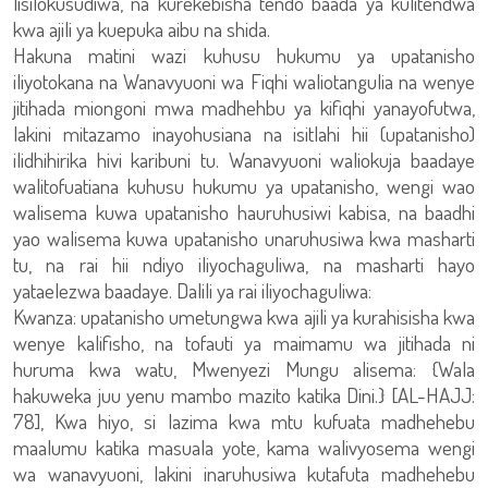
lisilokusudiwa, na kurekebisha tendo baada ya kulitendwa
kwa ajili ya kuepuka aibu na shida.
Hakuna matini wazi kuhusu hukumu ya upatanisho
iliyotokana na Wanavyuoni wa Fiqhi waliotangulia na wenye
jitihada miongoni mwa madhehbu ya kifiqhi yanayofutwa,
lakini mitazamo inayohusiana na isitlahi hii (upatanisho)
ilidhihirika hivi karibuni tu. Wanavyuoni waliokuja baadaye
walitofuatiana kuhusu hukumu ya upatanisho, wengi wao
walisema kuwa upatanisho hauruhusiwi kabisa, na baadhi
yao walisema kuwa upatanisho unaruhusiwa kwa masharti
tu, na rai hii ndiyo iliyochaguliwa, na masharti hayo
yataelezwa baadaye. Dalili ya rai iliyochaguliwa:
Kwanza: upatanisho umetungwa kwa ajili ya kurahisisha kwa
wenye kalifisho, na tofauti ya maimamu wa jitihada ni
huruma kwa watu, Mwenyezi Mungu alisema: {Wala
hakuweka juu yenu mambo mazito katika Dini.} [AL-HAJJ:
78], Kwa hiyo, si lazima kwa mtu kufuata madhehebu
maalumu katika masuala yote, kama walivyosema wengi
wa wanavyuoni, lakini inaruhusiwa kutafuta madhehebu