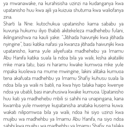
ya mwanawake, na kurahisisha uzinzi na kudanganya kwa
upatanisho huu kwa ajili ya kuizuia shutuma kwa waliofanya
zina.
Sharti la Nne: kutochukua upatanisho kama sababu ya
kuvunja hukumu iliyo thabiti akitekeleza madhehebu fulani,
ikilinganishwa na kauli yake: “Jitihada haivunjiki kwa jitihada
nyingine”, basi katika nafasi ya kwanza jitihada haivunjiki kwa
upatanisho, kama yule aliyefuata madhehebu ya Imamu
Abu Hanifa katika suala la ndoa bila ya walii, kisha akataliki
mke mara tatu, basi ni haramu kwake kumwoa mke yule
mpaka kuolewa na mume mwingine, lakini alitaka kumuoa
tena akafuata madhehbu ya Imamu Shafiy kuhusu suala la
ndoa bila ya walii ni batili, na kwa hiyo talaka haipo kwenye
ndoa ya ubatili, basi inaruhusiwa kwake kumuoa. Upatanisho
huu kati ya madhehebu mbili si sahihi na unapingana, kana
kwamba yule mwenye kupatanisha anataka kusema kuwa:
wakati nilipomwoa bila ya walii, ndoa hii siyo uzinzi kwa
mujibu wa madhehbu ya Imamu Abu Hanifa, na siyo ndoa
sahihi kwa mujibu wa madhehbu ya Imamu Shafiy, na talaka