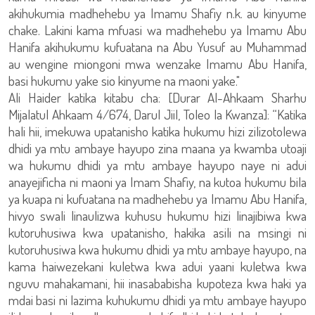
akihukumia madhehebu ya Imamu Shafiy n.k. au kinyume
chake. Lakini kama mfuasi wa madhehebu ya Imamu Abu
Hanifa akihukumu kufuatana na Abu Yusuf au Muhammad
au wengine miongoni mwa wenzake Imamu Abu Hanifa,
basi hukumu yake sio kinyume na maoni yake."
Ali Haider katika kitabu cha: [Durar Al-Ahkaam Sharhu
Mijalatul Ahkaam 4/674, Darul Jiil, Toleo la Kwanza]: “Katika
hali hii, imekuwa upatanisho katika hukumu hizi zilizotolewa
dhidi ya mtu ambaye hayupo zina maana ya kwamba utoaji
wa hukumu dhidi ya mtu ambaye hayupo naye ni adui
anayejificha ni maoni ya Imam Shafiy, na kutoa hukumu bila
ya kuapa ni kufuatana na madhehebu ya Imamu Abu Hanifa,
hivyo swali linaulizwa kuhusu hukumu hizi linajibiwa kwa
kutoruhusiwa kwa upatanisho, hakika asili na msingi ni
kutoruhusiwa kwa hukumu dhidi ya mtu ambaye hayupo, na
kama haiwezekani kuletwa kwa adui yaani kuletwa kwa
nguvu mahakamani, hii inasababisha kupoteza kwa haki ya
mdai basi ni lazima kuhukumu dhidi ya mtu ambaye hayupo