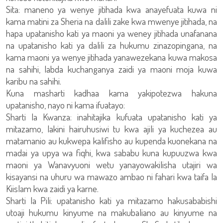
Sita: maneno ya wenye jitihada kwa anayefuata kuwa ni
kama matini za Sheria na dalili zake kwa mwenye jitihada, na
hapa upatanisho kati ya maoni ya weney jitihada unafanana
na upatanisho kati ya dalili za hukumu zinazopingana, na
kama maoni ya wenye jitihada yanawezekana kuwa makosa
na sahihi, labda kuchanganya zaidi ya maoni moja kuwa
karibu na sahihi.
Kuna masharti kadhaa kama yakipotezwa hakuna
upatanisho, nayo ni kama ifuatayo:
Sharti la Kwanza: inahitajika kufuata upatanisho kati ya
mitazamo, lakini hairuhusiwi tu kwa ajili ya kuchezea au
matamanio au kukwepa kalifisho au kupenda kuonekana na
madai ya upya wa fiqhi, kwa sababu kuna kupuuzwa kwa
maoni ya Wanavyuoni wetu yanayowakilisha utajiri wa
kisayansi na uhuru wa mawazo ambao ni fahari kwa taifa la
Kiislam kwa zaidi ya karne.
Sharti la Pili: upatanisho kati ya mitazamo hakusababishi
utoaji hukumu kinyume na makubaliano au kinyume na