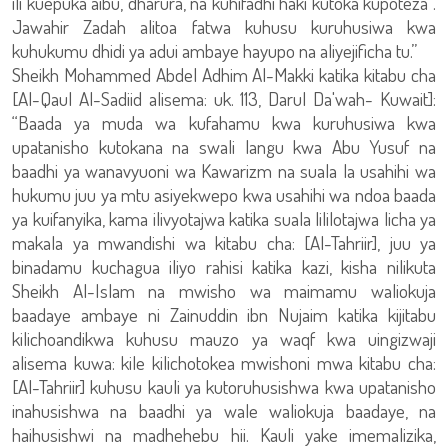
ili kuepuka aibu, dharura, na kuhifadhi haki kutoka kupoteza .
Jawahir Zadah alitoa fatwa kuhusu kuruhusiwa kwa
kuhukumu dhidi ya adui ambaye hayupo na aliyejificha tu.”
Sheikh Mohammed Abdel Adhim Al-Makki katika kitabu cha
[Al-Qaul Al-Sadiid alisema: uk. 113, Darul Da'wah- Kuwait]:
“Baada ya muda wa kufahamu kwa kuruhusiwa kwa
upatanisho kutokana na swali langu kwa Abu Yusuf na
baadhi ya wanavyuoni wa Kawarizm na suala la usahihi wa
hukumu juu ya mtu asiyekwepo kwa usahihi wa ndoa baada
ya kuifanyika, kama ilivyotajwa katika suala lililotajwa licha ya
makala ya mwandishi wa kitabu cha: [Al-Tahriir], juu ya
binadamu kuchagua iliyo rahisi katika kazi, kisha nilikuta
Sheikh Al-Islam na mwisho wa maimamu waliokuja
baadaye ambaye ni Zainuddin ibn Nujaim katika kijitabu
kilichoandikwa kuhusu mauzo ya waqf kwa uingizwaji
alisema kuwa: kile kilichotokea mwishoni mwa kitabu cha:
[Al-Tahriir] kuhusu kauli ya kutoruhusishwa kwa upatanisho
inahusishwa na baadhi ya wale waliokuja baadaye, na
haihusishwi na madhehebu hii. Kauli yake imemalizika,