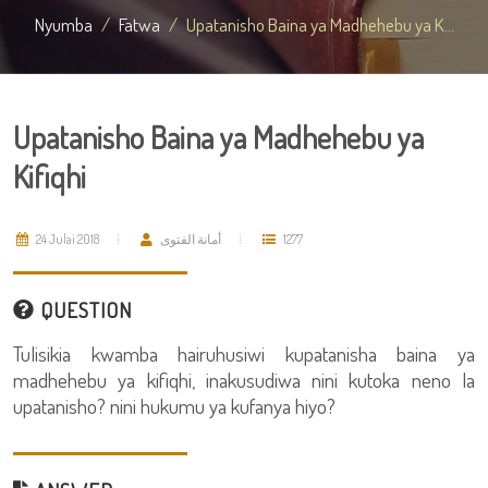
Nyumba
Fatwa
Upatanisho Baina ya Madhehebu ya K...
Upatanisho Baina ya Madhehebu ya
Kifiqhi
24 Julai 2018
أمانة الفتوى
1277
QUESTION
Tulisikia kwamba hairuhusiwi kupatanisha baina ya
madhehebu ya kifiqhi, inakusudiwa nini kutoka neno la
upatanisho? nini hukumu ya kufanya hiyo?