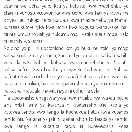
usahihi wa udhu yake kati ya kufuata kwa madhehbu ya
Shaafi'i kuhusu kutovunjika kwa udhu kwa hali ya kuwa na
kinyesi au mkojo, tena kufuata kwa madhehebu ya Hanafi
kuhusu kutovunjika kwa udhu kwa kugusa wanawake, hali
hii ni ujumuisho kati ya hukumu mbili katika suala moja, nalo
ni usahihi wa udhu.
Na aina ya pili ni upatanisho kati ya hukumu zaidi ya moja
katika suala zaidi ya moja, kama aliyejumuisha katika usahihi
was ala yake kati ya kufuata kwa madhehebu ya Shaafi'i
katika kufuta kwa baadhi ya nywele kichwani, na kati ya
kufuata kwa madhehbu ya Hanafi katika usahihi wa sala
pasipo na utulivu, hali hii ni upatanisho kati ya hukumu mbili
na katika masuala mawili, nayo ni udhu na sala.
Pia upatanisho unagawanywa kwa mujibu wa wakati katika
aina mbili; aina ya kwanza ni upatanisho ulio kabla ya
kutokea tendo, kwa lengo la kuchukua hatua kwa kutenda
tendo hili. Na aina ya pili ni upatanisho ulio baada ya tendo,
kwa lengo la kutafuta tatuo ili kurekebisha kosa