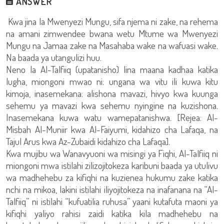
ANSWER
Kwa jina la Mwenyezi Mungu, sifa njema ni zake, na rehema
na amani zimwendee bwana wetu Mtume wa Mwenyezi
Mungu na Jamaa zake na Masahaba wake na wafuasi wake.
Na baada ya utangulizi huu.
Neno la Al-Talfiiq (upatanisho) lina maana kadhaa katika
lugha, miongoni mwao ni: ungana wa vitu ili kuwa kitu
kimoja, inasemekana: alishona mavazi, hivyo kwa kuunga
sehemu ya mavazi kwa sehemu nyingine na kuzishona.
Inasemekana kuwa watu wamepatanishwa. [Rejea: Al-
Misbah Al-Muniir kwa Al-Faiyumi, kidahizo cha Lafaqa, na
Tajul Arus kwa Az-Zubaidi kidahizo cha Lafaqa].
Kwa mujibu wa Wanavyuoni wa misingi ya Fiqhi, Al-Talfiiq ni
miongoni mwa istilahi zilizojitokeza karibuni baada ya utulivu
wa madhehebu za kifiqhi na kuzienea hukumu zake katika
nchi na mikoa, lakini istilahi iliyojitokeza na inafanana na “Al-
Talfiiq” ni istilahi “kufuatilia ruhusa” yaani kutafuta maoni ya
kifiqhi yaliyo rahisi zaidi katika kila madhehebu na