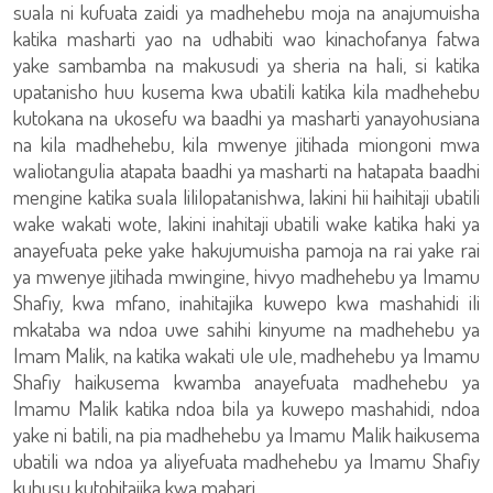
suala ni kufuata zaidi ya madhehebu moja na anajumuisha
katika masharti yao na udhabiti wao kinachofanya fatwa
yake sambamba na makusudi ya sheria na hali, si katika
upatanisho huu kusema kwa ubatili katika kila madhehebu
kutokana na ukosefu wa baadhi ya masharti yanayohusiana
na kila madhehebu, kila mwenye jitihada miongoni mwa
waliotangulia atapata baadhi ya masharti na hatapata baadhi
mengine katika suala lililopatanishwa, lakini hii haihitaji ubatili
wake wakati wote, lakini inahitaji ubatili wake katika haki ya
anayefuata peke yake hakujumuisha pamoja na rai yake rai
ya mwenye jitihada mwingine, hivyo madhehebu ya Imamu
Shafiy, kwa mfano, inahitajika kuwepo kwa mashahidi ili
mkataba wa ndoa uwe sahihi kinyume na madhehebu ya
Imam Malik, na katika wakati ule ule, madhehebu ya Imamu
Shafiy haikusema kwamba anayefuata madhehebu ya
Imamu Malik katika ndoa bila ya kuwepo mashahidi, ndoa
yake ni batili, na pia madhehebu ya Imamu Malik haikusema
ubatili wa ndoa ya aliyefuata madhehebu ya Imamu Shafiy
kuhusu kutohitajika kwa mahari.