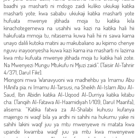
baadhi ya masharti ni mdogo zaidi kuliko ukiukaji katika
masharti yote; kwa sababu ukiukaji katika masharti yote
hufuata mwenye jitihada moja tu katika kila
kinachotegemewa na usahihi wa kazi na katika hali hii
hakufuata mmoja tu, nitasema kuwa hali hii ni sawa kama
unayo dalili kutoka matini au makubaliano au kipimo chenye
nguvu inayoonyesha kuwa kazi kama ina masharti ni lazima
kwa mtu kufuata mwenye jitihada moja tu katika hali zote.
Na Mwenyezi Mungu Mtukufu ni Mjuzi zaidi”. [Taisiir Al-Tahriir
4/371, Darul Fikr].
Miongoni mwa Wanavyuoni wa madhehbu ya Imamu Abu
HAnifa pia: ni Imamu Al-Tarsusi, na Sheikh Al-Islam Abu Al-
Saud, Ibn Abidin katika Al-Uqood Al-Durriya katika kitabu
cha: [Tanqiih Al-Fatawa Al-Haamidiyah 1/109, Darul Maarifa],
alisema: “Katika fatwa za Al-Shalabi kuhusu kufanya
majengo ni waqf bila ya ardhi ni sahihi na hukumu yake ni
sahihi lakini waqf juu ya mtu mwenyewe ni matata kwa
upande kwamba waqf juu ya mtu kwa mwenyewe