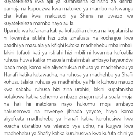
kuyatekeleza kwa ajili ya kurahisisha kalifisho za kishria,
pamoja na kupuuzwa kwa matokeo ya mambo na kiwangu
cha kufaa kwa makusudi ya Sheria na uwezo wa
kuyatekeleza mambo hayo au la.
Upande wa kufanana kati ya kufuatilia ruhusa na kupatanisha
ni kwamba istilahi hizi zote zinafuata na kuchagua kwa
baadhi ya masuala ya kifiqhi kutoka madhehebu mbalimbali,
lakini tofauti kati ya istilahi hizi mbili ni kwamba kufuatilia
ruhusa huwa katika masuala mbalimbali ambayo hayaundwi
ibada moja, kama vile aliyechukua ruhusa ya madhehebu ya
Hanafi katika kutawadha, na ruhusa ya madhehbu ya Shafii
kuhusu talaka, ruhusa ya madhehbu ya Malik kuhusu mauzo
kwa sababu ruhusa hizi zina urahisi; lakini kupatanisha
kutakuwa katika sehemu ambazo zinajumuisha suala moja,
na hali hii inatokana nayo hukumu moja ambayo
hakusemwa na mwenye jitihada yeyote, hivyo kama
aliyefuata madhehebu ya Hanafi katika kuruhusiwa kwa
kuacha utaratibu wa vitendo vya udhu, na kuigwa kwa
madhehebu ya Shafiy katika kuruhusiwa kwa kufuta chini ya