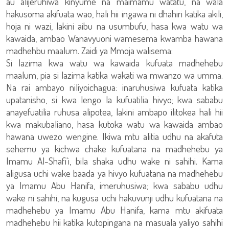
au alijeruhiwa kinyume na maimamu watatu, na wala
hakusoma akifuata wao, hali hii ingawa ni dhahiri katika akili,
hoja ni wazi, lakini aibu na usumbufu, hasa kwa watu wa
kawaida, ambao Wanavyuoni wamesema kwamba hawana
madhehbu maalum. Zaidi ya Mmoja walisema:
Si lazima kwa watu wa kawaida kufuata madhehebu
maalum, pia si lazima katika wakati wa mwanzo wa umma.
Na rai ambayo niliyoichagua: inaruhusiwa kufuata katika
upatanisho, si kwa lengo la kufuatilia hivyo; kwa sababu
anayefuatilia ruhusa alipotea, lakini ambapo ilitokea hali hii
kwa makubaliano, hasa kutoka watu wa kawaida ambao
hawana uwezo wengine. Ikiwa mtu alitia udhu na akafuta
sehemu ya kichwa chake kufuatana na madhehebu ya
Imamu Al-Shafi'i, bila shaka udhu wake ni sahihi. Kama
aligusa uchi wake baada ya hivyo kufuatana na madhehebu
ya Imamu Abu Hanifa, imeruhusiwa; kwa sababu udhu
wake ni sahihi, na kugusa uchi hakuvunji udhu kufuatana na
madhehebu ya Imamu Abu Hanifa, kama mtu akifuata
madhehebu hii katika kutopingana na masuala yaliyo sahihi