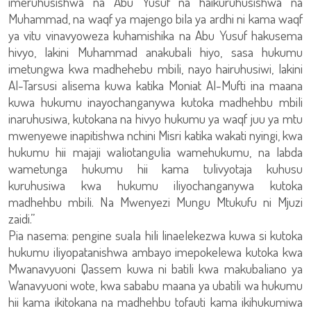
imeruhusishwa na Abu Yusuf na haikuruhusishwa na
Muhammad, na waqf ya majengo bila ya ardhi ni kama waqf
ya vitu vinavyoweza kuhamishika na Abu Yusuf hakusema
hivyo, lakini Muhammad anakubali hiyo, sasa hukumu
imetungwa kwa madhehebu mbili, nayo hairuhusiwi, lakini
Al-Tarsusi alisema kuwa katika Moniat Al-Mufti ina maana
kuwa hukumu inayochanganywa kutoka madhehbu mbili
inaruhusiwa, kutokana na hivyo hukumu ya waqf juu ya mtu
mwenyewe inapitishwa nchini Misri katika wakati nyingi, kwa
hukumu hii majaji waliotangulia wamehukumu, na labda
wametunga hukumu hii kama tulivyotaja kuhusu
kuruhusiwa kwa hukumu iliyochanganywa kutoka
madhehbu mbili. Na Mwenyezi Mungu Mtukufu ni Mjuzi
zaidi.”
Pia nasema: pengine suala hili linaelekezwa kuwa si kutoka
hukumu iliyopatanishwa ambayo imepokelewa kutoka kwa
Mwanavyuoni Qassem kuwa ni batili kwa makubaliano ya
Wanavyuoni wote, kwa sababu maana ya ubatili wa hukumu
hii kama ikitokana na madhehbu tofauti kama ikihukumiwa