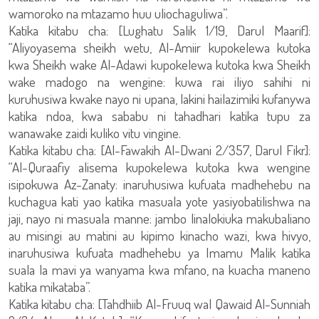
wamoroko na mtazamo huu uliochaguliwa”.
Katika kitabu cha: [Lughatu Salik 1/19, Darul Maarif]:
“Aliyoyasema sheikh wetu, Al-Amiir kupokelewa kutoka
kwa Sheikh wake Al-Adawi kupokelewa kutoka kwa Sheikh
wake madogo na wengine: kuwa rai iliyo sahihi ni
kuruhusiwa kwake nayo ni upana, lakini hailazimiki kufanywa
katika ndoa, kwa sababu ni tahadhari katika tupu za
wanawake zaidi kuliko vitu vingine.
Katika kitabu cha: [Al-Fawakih Al-Dwani 2/357, Darul Fikr]:
“Al-Quraafiy alisema kupokelewa kutoka kwa wengine
isipokuwa Az-Zanaty: inaruhusiwa kufuata madhehebu na
kuchagua kati yao katika masuala yote yasiyobatilishwa na
jaji, nayo ni masuala manne: jambo linalokiuka makubaliano
au misingi au matini au kipimo kinacho wazi, kwa hivyo,
inaruhusiwa kufuata madhehebu ya Imamu Malik katika
suala la mavi ya wanyama kwa mfano, na kuacha maneno
katika mikataba”.
Katika kitabu cha: [Tahdhiib Al-Fruuq wal Qawaid Al-Sunniah