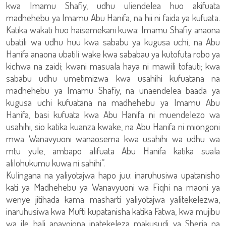
kwa Imamu Shafiy, udhu uliendelea huo akifuata
madhehebu ya Imamu Abu Hanifa, na hii ni faida ya kufuata.
Katika wakati huo haisemekani kuwa: Imamu Shafiy anaona
ubatili wa udhu huu kwa sababu ya kugusa uchi, na Abu
Hanifa anaona ubatili wake kwa sababau ya kutofuta robo ya
kichwa na zaidi; kwani masuala haya ni mawili tofauti; kwa
sababu udhu umetimizwa kwa usahihi kufuatana na
madhehebu ya Imamu Shafiy, na unaendelea baada ya
kugusa uchi kufuatana na madhehebu ya Imamu Abu
Hanifa, basi kufuata kwa Abu Hanifa ni muendelezo wa
usahihi, sio katika kuanza kwake, na Abu Hanifa ni miongoni
mwa Wanavyuoni wanaosema kwa usahihi wa udhu wa
mtu yule, ambapo alifuata Abu Hanifa katika suala
alilohukumu kuwa ni sahihi”.
Kulingana na yaliyotajwa hapo juu: inaruhusiwa upatanisho
kati ya Madhehebu ya Wanavyuoni wa Fiqhi na maoni ya
wenye jitihada kama masharti yaliyotajwa yalitekelezwa,
inaruhusiwa kwa Mufti kupatanisha katika Fatwa, kwa mujibu
wa ile hali anayoiona inatekeleza makusudi ya Sheria na