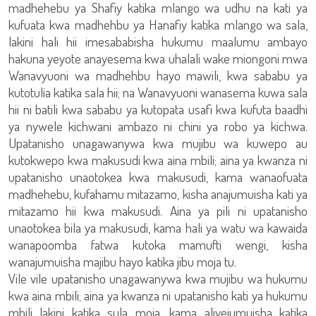
madhehebu ya Shafiy katika mlango wa udhu na kati ya
kufuata kwa madhehbu ya Hanafiy katika mlango wa sala,
lakini hali hii imesababisha hukumu maalumu ambayo
hakuna yeyote anayesema kwa uhalali wake miongoni mwa
Wanavyuoni wa madhehbu hayo mawili, kwa sababu ya
kutotulia katika sala hii; na Wanavyuoni wanasema kuwa sala
hii ni batili kwa sababu ya kutopata usafi kwa kufuta baadhi
ya nywele kichwani ambazo ni chini ya robo ya kichwa.
Upatanisho unagawanywa kwa mujibu wa kuwepo au
kutokwepo kwa makusudi kwa aina mbili; aina ya kwanza ni
upatanisho unaotokea kwa makusudi, kama wanaofuata
madhehebu, kufahamu mitazamo, kisha anajumuisha kati ya
mitazamo hii kwa makusudi. Aina ya pili ni upatanisho
unaotokea bila ya makusudi, kama hali ya watu wa kawaida
wanapoomba fatwa kutoka mamufti wengi, kisha
wanajumuisha majibu hayo katika jibu moja tu.
Vile vile upatanisho unagawanywa kwa mujibu wa hukumu
kwa aina mbili; aina ya kwanza ni upatanisho kati ya hukumu
mbili lakini katika sula moja, kama aliyejumuisha katika