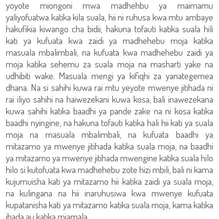
yoyote miongoni mwa madhehbu ya maimamu
yaliyofuatwa katika kila suala, hii ni ruhusa kwa mtu ambaye
hakufikia kiwango cha bidii, hakuna tofauti katika suala hili
kati ya kufuata kwa zaidi ya madhehebu moja katika
masuala mbalimbali, na kufuata kwa madhehebu zaidi ya
moja katika sehemu za suala moja na masharti yake na
udhibiti wake. Masuala mengi ya kifiqhi za yanategemea
dhana. Na si sahihi kuwa rai mtu yeyote mwenye jitihada ni
rai iliyo sahihi na haiwezekani kuwa kosa, bali inawezekana
kuwa sahihi katika baadhi ya pande zake na ni kosa katika
baadhi nyingine, na hakuna tofauti katika hali hii kati ya suala
moja na masuala mbalimbali, na kufuata baadhi ya
mitazamo ya mwenye jitihada katika suala moja, na baadhi
ya mitazamo ya mwenye jitihada mwengine katika suala hilo
hilo si kutofuata kwa madhehebu zote hizi mbili, bali ni kama
kujumuisha kati ya mitazamo hii katika zaidi ya suala moja,
na kulingana na hii inaruhusiwa kwa mwenye kufuata
kupatanisha kati ya mitazamo katika suala moja, kama katika
ibada au katika miamala.