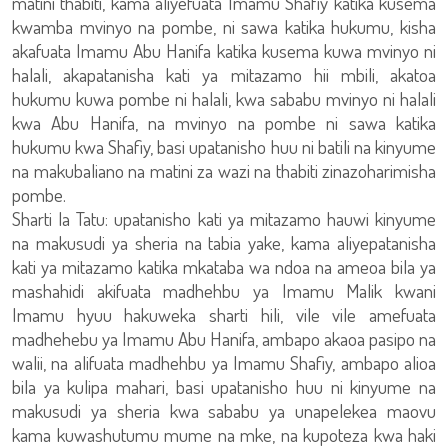
matini thabiti, kama aliyefuata Imamu Shafiy katika kusema
kwamba mvinyo na pombe, ni sawa katika hukumu, kisha
akafuata Imamu Abu Hanifa katika kusema kuwa mvinyo ni
halali, akapatanisha kati ya mitazamo hii mbili, akatoa
hukumu kuwa pombe ni halali, kwa sababu mvinyo ni halali
kwa Abu Hanifa, na mvinyo na pombe ni sawa katika
hukumu kwa Shafiy, basi upatanisho huu ni batili na kinyume
na makubaliano na matini za wazi na thabiti zinazoharimisha
pombe.
Sharti la Tatu: upatanisho kati ya mitazamo hauwi kinyume
na makusudi ya sheria na tabia yake, kama aliyepatanisha
kati ya mitazamo katika mkataba wa ndoa na ameoa bila ya
mashahidi akifuata madhehbu ya Imamu Malik kwani
Imamu hyuu hakuweka sharti hili, vile vile amefuata
madhehebu ya Imamu Abu Hanifa, ambapo akaoa pasipo na
walii, na alifuata madhehbu ya Imamu Shafiy, ambapo alioa
bila ya kulipa mahari, basi upatanisho huu ni kinyume na
makusudi ya sheria kwa sababu ya unapelekea maovu
kama kuwashutumu mume na mke, na kupoteza kwa haki