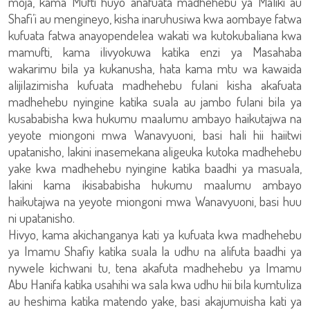
moja, kama Mufti huyo anafuata madhehebu ya Maliki au
Shafi’i au mengineyo, kisha inaruhusiwa kwa aombaye fatwa
kufuata fatwa anayopendelea wakati wa kutokubaliana kwa
mamufti, kama ilivyokuwa katika enzi ya Masahaba
wakarimu bila ya kukanusha, hata kama mtu wa kawaida
alijilazimisha kufuata madhehebu fulani kisha akafuata
madhehebu nyingine katika suala au jambo fulani bila ya
kusababisha kwa hukumu maalumu ambayo haikutajwa na
yeyote miongoni mwa Wanavyuoni, basi hali hii haiitwi
upatanisho, lakini inasemekana aligeuka kutoka madhehebu
yake kwa madhehebu nyingine katika baadhi ya masuala,
lakini kama ikisababisha hukumu maalumu ambayo
haikutajwa na yeyote miongoni mwa Wanavyuoni, basi huu
ni upatanisho.
Hivyo, kama akichanganya kati ya kufuata kwa madhehebu
ya Imamu Shafiy katika suala la udhu na alifuta baadhi ya
nywele kichwani tu, tena akafuta madhehebu ya Imamu
Abu Hanifa katika usahihi wa sala kwa udhu hii bila kumtuliza
au heshima katika matendo yake, basi akajumuisha kati ya