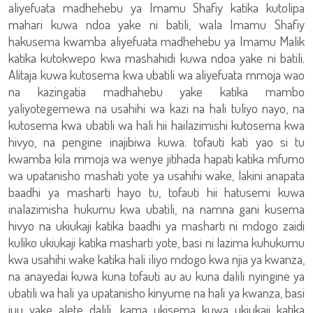
aliyefuata madhehebu ya Imamu Shafiy katika kutolipa
mahari kuwa ndoa yake ni batili, wala Imamu Shafiy
hakusema kwamba aliyefuata madhehebu ya Imamu Malik
katika kutokwepo kwa mashahidi kuwa ndoa yake ni batili.
Alitaja kuwa kutosema kwa ubatili wa aliyefuata mmoja wao
na kazingatia madhahebu yake katika mambo
yaliyotegemewa na usahihi wa kazi na hali tuliyo nayo, na
kutosema kwa ubatili wa hali hii hailazimishi kutosema kwa
hivyo, na pengine inajibiwa kuwa: tofauti kati yao si tu
kwamba kila mmoja wa wenye jitihada hapati katika mfumo
wa upatanisho mashati yote ya usahihi wake, lakini anapata
baadhi ya masharti hayo tu, tofauti hii hatusemi kuwa
inalazimisha hukumu kwa ubatili, na namna gani kusema
hivyo na ukiukaji katika baadhi ya masharti ni mdogo zaidi
kuliko ukiukaji katika masharti yote, basi ni lazima kuhukumu
kwa usahihi wake katika hali iliyo mdogo kwa njia ya kwanza,
na anayedai kuwa kuna tofauti au au kuna dalili nyingine ya
ubatili wa hali ya upatanisho kinyume na hali ya kwanza, basi
juu yake alete dalili, kama ukisema kuwa ukiukaji katika