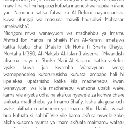
mawili na hali hii haipuuzi kufuata inaoneshwa kupitia mifano
yao. Nimeona katika fatwa za Al-Belqini inayomaanisha
kuwa utungaji wa masuala mawili hauzuilwi. Muhtasari
umekwisha”.
Miongoni mwa wanavyuoni wa madhehbu ya Imamu
Ahmad Ibn Hanbal ni Sheikh Marii Al-Karami, imetajwa
katika kitabu cha: [Matalib Uli Nuha fi Sharhi Ghaytul
Muntaha 1/390, Al-Maktab Al-Islami] alisema: “Mwandishi
alisema -naye ni Sheikh Marii Al-Karami- katika vielelezi
vyake kuwa: jua kwamba Wanavyuoni wengi
wamependelea kutoruhusisha kufuata, ambapo hali hii
ilipelekea upatanisho katika kila madhehebu, kwani
wanavyuoni wa kila madhehebu wanaona ubatili wake,
kama vile aliyetia udhu na akafuta nyewele za kichwa chake
akifuata madhehebu ya Imamu Shafiy, kisha akagusa uchi
wake akifuata madhehebu ya Imamu Abu Hanifa, wakati
huo kufuata si sahihi” Vile vile kama akifuta nywele zake,
alicha kusoma nyuma ya Imam akifuata maimamu watatu,