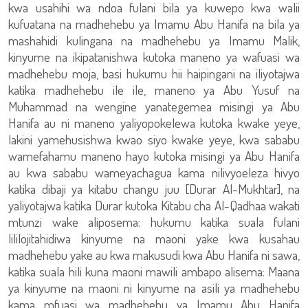
kwa usahihi wa ndoa fulani bila ya kuwepo kwa walii
kufuatana na madhehebu ya Imamu Abu Hanifa na bila ya
mashahidi kulingana na madhehebu ya Imamu Malik,
kinyume na ikipatanishwa kutoka maneno ya wafuasi wa
madhehebu moja, basi hukumu hii haipingani na iliyotajwa
katika madhehebu ile ile, maneno ya Abu Yusuf na
Muhammad na wengine yanategemea misingi ya Abu
Hanifa au ni maneno yaliyopokelewa kutoka kwake yeye,
lakini yamehusishwa kwao siyo kwake yeye, kwa sababu
wamefahamu maneno hayo kutoka misingi ya Abu Hanifa
au kwa sababu wameyachagua kama nilivyoeleza hivyo
katika dibaji ya kitabu changu juu [Durar Al-Mukhtar], na
yaliyotajwa katika Durar kutoka Kitabu cha Al-Qadhaa wakati
mtunzi wake aliposema: hukumu katika suala fulani
lililojitahidiwa kinyume na maoni yake kwa kusahau
madhehebu yake au kwa makusudi kwa Abu Hanifa ni sawa,
katika suala hili kuna maoni mawili ambapo alisema: Maana
ya kinyume na maoni ni kinyume na asili ya madhehebu
kama mfuasi wa madhehebu ya Imamu Abu Hanifa