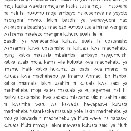
moja katika wakati mmoja na katika suala moja ili inatokana
na hali hii hukumu moja ambayo haikusemwa na yeyote
miongoni mwao, lakini baadhi ya wanavyuoni hao
wakasema baadhi ya maelezo kuhusu suala hili na wengine
walisema maelezo mengine kuhusu suala ile ile.
Baadhi ya wanaoandika kuhusu suala la upatanisho
wanaamini kuwa upatanisho ni kufuata kwa madhehebu
nyingi katika masuala mbalimbali ambayo hayajumuishi
katika suala moja, kama vile kufuata kwa madhehebu ya
Imamu Malik katika hukumu za ibada, kwa mfano, na
kufuata kwa madhehebu ya Imamu Ahmad Ibn Hanbal
katika miamala, lakini usahihi ni kufuata kwa zaidi ya
madhehebu moja katika masuala ya kujitegemea, hali hii
haiitwi upatanisho; kwa sababu mtazamo ulio ni sahihi zaidi
ni kwamba watu wa kawaida hawapaswi kufuata
madhehebu fulani katika masuala yote, lakini madhehebu ya
mtu ya kawaida ni madhehebu ya Mufti wake, na hapaswi
kufuata Mufti mmoja, lakini inaweza kufuata zaidi ya Mufti