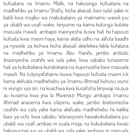
kufuatana na Imamu Malik, na hakusinga kufuatana na
madhehbu ya Imamu Shafiy, kisha akasali, basi salal yake ni
batili kwa mujibu wa makubaliano ya maimamu wawili juu
ya ubatili wa usafi wake, kinyume na kama kutunga kutoka
masuala mawili, ambapo inaonyesha kuwa hali hii hapuuzi
kufuata kwa maoni haya, kama akitia udhu na alifuta baadhi
ya nywele za kichwa kisha akasali akielekea kibla kufatana
na madhehbu ya Imamu Abu Hanifa, jambo ambalo
linaonyesha usahihi wa sala yake; kwa sababu tunasema
hali ya kukubaliana kunatokana na kujumuisha kwa masuala
mawili. Na tuliyoyafahamu kuwa hapuuzi kufuata maoni n.k
kama akifuata madhehebu ya Imamu Ahmad kuhusu viuno
ni viungo vya siri, na kuachwa kwa kusafisha kinywaji na pua
au kusema kwa jina la Mwenezi Mungu ambapo Imamu
Ahmad anasema kwa ulazimu wake, jambo linaloonesha
usahihi wa sala yake kama akiifuata madhehebu hii katika
kiasi ya uchi, kwa sababu Wanavyuoni hawakukubaliana juu
ubatili wa usafi ambao ni suala moja, na kukubaliana kwao
hakupuuzwi juu ya ubatili wa sala yake ambayo ni masuala