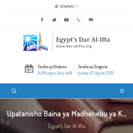
KISWAHILI
Facebook
Twitter
Youtube
+20 2 25970400
ask@dar-alifta.org
Tarehe ya Kiislamu
Tarehe ya Gregoria
24 Mfunguo Tano 1448
Ijumaa, 07 Agosti 2026
Upatanisho Baina ya Madhehebu ya K...
Egypt's Dar Al-Ifta