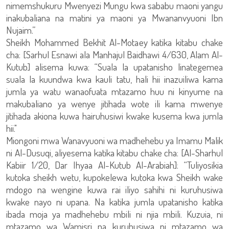
nimemshukuru Mwenyezi Mungu kwa sababu maoni yangu
inakubaliana na matini ya maoni ya Mwananvyuoni Ibn
Nujaim.”
Sheikh Mohammed Bekhit Al-Motaey katika kitabu chake
cha: [Sarhul Esnawi ala Manhajul Baidhawi 4/630, Alam Al-
Kutub] alisema kuwa: “Suala la upatanisho linategemea
suala la kuundwa kwa kauli tatu, hali hii inazuiliwa kama
jumla ya watu wanaofuata mtazamo huu ni kinyume na
makubaliano ya wenye jitihada wote ili kama mwenye
jitihada akiona kuwa hairuhusiwi kwake kusema kwa jumla
hii."
Miongoni mwa Wanavyuoni wa madhehebu ya Imamu Malik
ni Al-Dusuqi, aliyesema katika kitabu chake cha: [Al-Sharhul
Kabiir 1/20, Dar Ihyaa Al-Kutub Al-Arabiah]: “Tuliyosikia
kutoka sheikh wetu, kupokelewa kutoka kwa Sheikh wake
mdogo na wengine kuwa rai iliyo sahihi ni kuruhusiwa
kwake nayo ni upana. Na katika jumla upatanisho katika
ibada moja ya madhehebu mbili ni njia mbili. Kuzuia, ni
mtazamo wa Wamisri na kuruhusiwa ni mtazamo wa