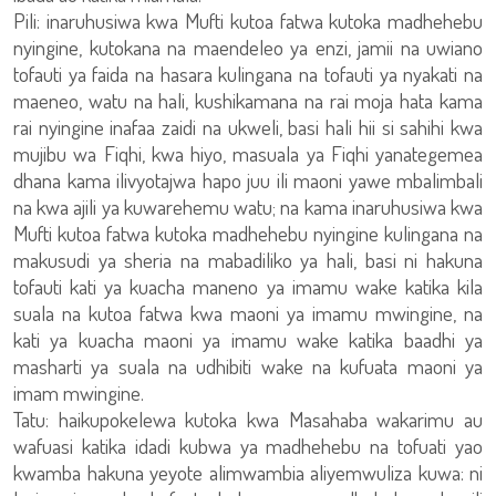
Pili: inaruhusiwa kwa Mufti kutoa fatwa kutoka madhehebu
nyingine, kutokana na maendeleo ya enzi, jamii na uwiano
tofauti ya faida na hasara kulingana na tofauti ya nyakati na
maeneo, watu na hali, kushikamana na rai moja hata kama
rai nyingine inafaa zaidi na ukweli, basi hali hii si sahihi kwa
mujibu wa Fiqhi, kwa hiyo, masuala ya Fiqhi yanategemea
dhana kama ilivyotajwa hapo juu ili maoni yawe mbalimbali
na kwa ajili ya kuwarehemu watu; na kama inaruhusiwa kwa
Mufti kutoa fatwa kutoka madhehebu nyingine kulingana na
makusudi ya sheria na mabadiliko ya hali, basi ni hakuna
tofauti kati ya kuacha maneno ya imamu wake katika kila
suala na kutoa fatwa kwa maoni ya imamu mwingine, na
kati ya kuacha maoni ya imamu wake katika baadhi ya
masharti ya suala na udhibiti wake na kufuata maoni ya
imam mwingine.
Tatu: haikupokelewa kutoka kwa Masahaba wakarimu au
wafuasi katika idadi kubwa ya madhehebu na tofuati yao
kwamba hakuna yeyote alimwambia aliyemwuliza kuwa: ni