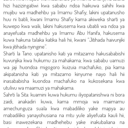
hizi hazizingatiwi kwa sababu ndoa haikuwa sahihi kwa
mujibu wa madhehbu ya Imamu Shafiy, lakini upatanusho
huu ni batili, kwani Imamu Shafiy kama akiweka sharti ya
kuwepo kwa walii, lakini hakusema kwa ubatili wa ndoa ya
anayefuata madhehbu ya Imamu Abu Hanifa, hakusema
kuwa hakuna talaka katika hali hii, kwani “Jitihada haivunjiki
kwa jitihada nyingine”.
Sharti la Tano: upatanisho kati ya mitazamo hakusababishi
kuvunjika kwa hukumu za mahakama; kwa sababu uamuzi
wa jaji huondoa migogoro kuizuia machafuko, pia kama
akipatanisha kati ya mitazamo kinyume nayo hali hii
inasababisha kuondoa machafuko na kukosekana kwa
utulivu wa maamuzi ya mahakama.
Sahrti la Sita: kuamini kuwa hukumu iliyopatanishwa ni bora
zaidi, anakadiri kuwa, kama mmoja wa maimamu
amechunguza suala kwa mabadiliko yake mapya au
mabadiliko yanayohusiana na mtu yule aliyefuata kauli hii,
basi inawezekana madhehebu yake inakubaliana na