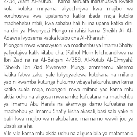
2/34, Alam Al-Kutub]: “Kama akifuata inaruhusiwa kwake
kula kutoka mnyama aliyechinjwa kwa mujibu wa
kuruhusiwa kwa upatanisho katika ibada moja kutoka
madhehebu mbili, kwa sababu hali hii ina upana katika dini,
na dini ya Mwenyezi Mungu ni rahisi kama Sheikh Ali Al-
Adawi alivyosema katika kitabu cha Al-Kharashi” .
Miongoni mwa wanavyuoni wa madhehbu ya Imamu Shafiy:
yaliyotajwa katik kitabu cha: [Fathul Muiin kilichoandikwa na
Ibn Ziad na na Al-Balqani 4/359, Al-Kutub Al-Elmiyah]:
“Sheikh Ibn Ziad Mwenyezi Mungu amrehemu alisema
katika fatwa zake: yale tuliyoyaelewa kutokana na mifano
yao ni kwamba kutunga hukumu vibaya hakuruhusiwi kama
katika suala moja, miongoni mwa mifano yao kama mtu
akitia udhu na aligusa mwanamke kufuatana na madhehbu
ya Imamu Abu Hanifa na akamwga damu kufuatana na
madhehbu ya Imamu Shafiy kisha akasali, basi sala yake ni
batili kwa mujibu wa makubaliano maimamu wawili juu ya
ubatili sala hii.
Vile vile kama mtu akitia udhu na aligusa bila ya matamanio