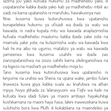
lazima juu yako kufuata hukumu za madhehebu yako, ili
usipatanishe katika ibada yako kati ya madhehebu mbili au
zaidi, na kama upatanisho ni marufuku, hawakuonya nao.
Nne: kusema kuwa kutoruhusiwa kwa upatanisho
kunapelekea hukumu ya ufisadi wa ibada za watu wa
kawaida, ni nadra kupata mtu wa kawaida anajilazimishia
kufuata madhehebu maalumu katika ibada zake zote na
miamala yake yote, na kulazimisha watu wa kawaida kwa
hali hii ina aibu na ugumu, matatizo ya watu wa kawaida
yameenea kwa kusema usahihi wa ibada zao
zianzopatanishwa na zisizo sahihi kama zikilinganishwa na
na kigezo na masharti ya madhehebu moja tu.
Tano: kusema kwa kutoruhusiwa kwa upatanisho ni
kinyume na urahisi wa Sheria na upana wake, jambo fulani
linaweza kuwa jipya katika suala au linafutiwa na athari
mpya, hivyo jitihada za Wanavyuoni wa Fiqhi wa kale na
kufuata kwa idadi fulani ya maoni ambayo hayakuhitaji
kushikamana na maoni haya hasa, lakini inawezekana kuwa
suluhisho bora kwa Mufti ili kukabiliana na maendeleo ya