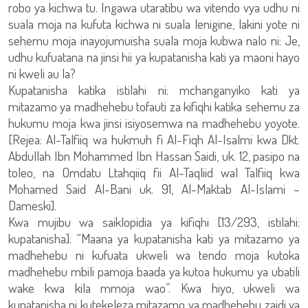
robo ya kichwa tu. Ingawa utaratibu wa vitendo vya udhu ni
suala moja na kufuta kichwa ni suala lenigine, lakini yote ni
sehemu moja inayojumuisha suala moja kubwa nalo ni: Je,
udhu kufuatana na jinsi hii ya kupatanisha kati ya maoni hayo
ni kweli au la?
Kupatanisha katika istilahi ni: mchanganyiko kati ya
mitazamo ya madhehebu tofauti za kifiqhi katika sehemu za
hukumu moja kwa jinsi isiyosemwa na madhehebu yoyote.
[Rejea: Al-Talfiiq wa hukmuh fi Al-Fiqh Al-Isalmi kwa Dkt.
Abdullah Ibn Mohammed Ibn Hassan Saidi, uk. 12, pasipo na
toleo, na Omdatu Ltahqiiq fii Al-Taqliid wal Talfiiq kwa
Mohamed Said Al-Bani uk. 91, Al-Maktab Al-Islami –
Dameski].
Kwa mujibu wa saiklopidia ya kifiqhi [13/293, istilahi:
kupatanisha]: “Maana ya kupatanisha kati ya mitazamo ya
madhehebu ni kufuata ukweli wa tendo moja kutoka
madhehebu mbili pamoja baada ya kutoa hukumu ya ubatili
wake kwa kila mmoja wao”. Kwa hiyo, ukweli wa
kupatanisha ni kutekeleza mitazamo ya madhehebu zaidi ya