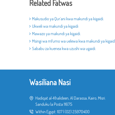
Related Fatwas
Makusudio ya Qur`ani kwa makundi ya kigaidi.
Ukweli wa makundi ya kigaidi
Mawazo ya makundi ya kigaidi.
Msingi wa mfumo wa uelewa kwa makundi ya kigaid
Sababu za kuenea kwa uzushi wa ugaidi.
Wasiliana Nasi
Hadiqat al-Khalideen, Al Darassa, Kairo, Misri.
Sanduku la Posta 11675
Within Egypt:
107
|
(02) 25970400