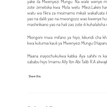
yake ila Mwenyezi Mungu. Na wale wenye msi
zote zimetoka kwa Mola wetu Mlezi.Lakini ha
watu wa fikra za misimamo mikali wakafuata 
yao na dalili yao na mwongozo wao kwenye huk
mashirikiano yao na hali zao zote ili kuhalalis
Miongoni mwa mifano ya hiyo, kikundi cha kh
kwa kutumia kauli ya Mwenyezi Mungu:{Hapan
Maana inayochukuliwa katika Aya sahihi ni ka
sababu hiyo Imamu Ally Ibn Abi Talib R.A aliwaji
Share this: