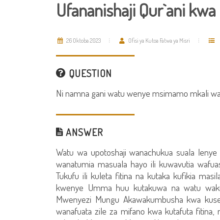
Ufananishaji Qur`ani kwa 
26 Oktoba 2023
Ofisi ya Kutoa Fatwa ya Misri
QUESTION
Ni namna gani watu wenye msimamo mkali wana
ANSWER
Watu wa upotoshaji wanachukua suala lenye k
wanatumia masuala hayo ili kuwavutia wafua
Tukufu ili kuleta fitina na kutaka kufikia 
kwenye Umma huu kutakuwa na watu wakiling
Mwenyezi Mungu Akawakumbusha kwa kuse
wanafuata zile za mifano kwa kutafuta fitina