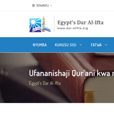
KISWAHILI
NYUMBA
KUHUSU SISI
FATWA
Ufananishaji Qur`ani kwa 
Egypt's Dar Al-Ifta