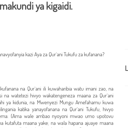
makundi ya kigaidi.
vyofanyia kazi Aya za Qur`ani Tukufu za kufanana?
L
ufanana na Qur`ani ili kuwaharibia watu imani zao, na
si na watetezi hivyo wakatengeneza maana za Qur`ani
masilahi ya kidunia, na Mwenyezi Mungu Amefahamu kuwa
ania katika yanayofanana na Qur`ani Tukufu, hivyo
ma: {Ama wale ambao nyoyoni mwao umo upotovu
, na kutafuta maana yake; na wala hapana ajuaye maana