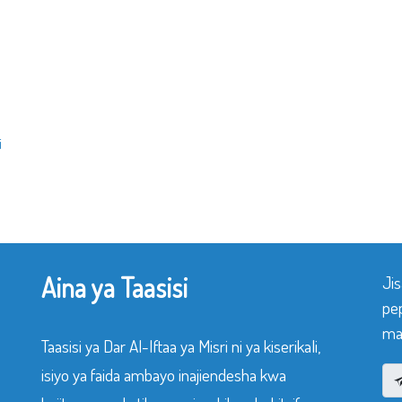
i
Aina ya Taasisi
Ji
pe
mak
Taasisi ya Dar Al-Iftaa ya Misri ni ya kiserikali,
isiyo ya faida ambayo inajiendesha kwa