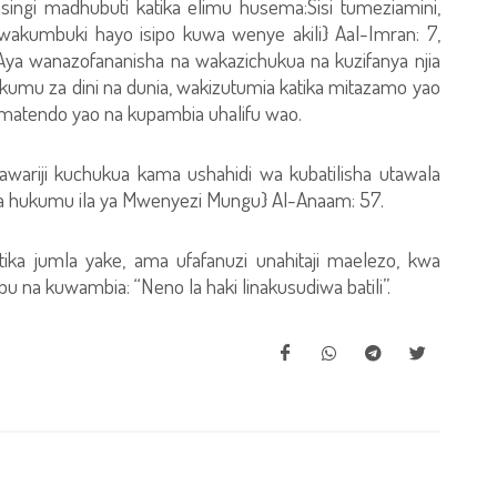
ngi madhubuti katika elimu husema:Sisi tumeziamini,
wakumbuki hayo isipo kuwa wenye akili} Aal-Imran: 7,
Aya wanazofananisha na wakazichukua na kuzifanya njia
umu za dini na dunia, wakizutumia katika mitazamo yao
ha matendo yao na kupambia uhalifu wao.
awariji kuchukua kama ushahidi wa kubatilisha utawala
a hukumu ila ya Mwenyezi Mungu} Al-Anaam: 57.
tika jumla yake, ama ufafanuzi unahitaji maelezo, kwa
bu na kuwambia: “Neno la haki linakusudiwa batili”.