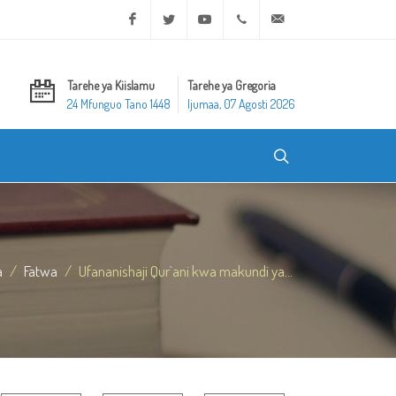
Facebook
Twitter
Youtube
+20 2 25970400
ask@dar-alifta.org
Tarehe ya Kiislamu
Tarehe ya Gregoria
24 Mfunguo Tano 1448
Ijumaa, 07 Agosti 2026
a
Fatwa
Ufananishaji Qur`ani kwa makundi ya...