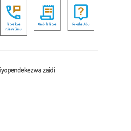
Fatwa kwa
Ombi la Fatwa
Rejesha Jibu
njia ya Simu
iyopendekezwa zaidi