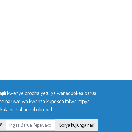
sajili kwenye orodha yetu ya wanaopokea barua
pe na uwe wa kwanza kupokea fatwa mpya,
ala na habari mbalimbali.
Bofya kujiunga nasi