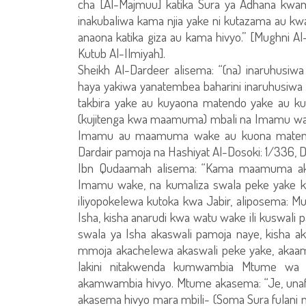
cha [Al-Majmuu] katika Sura ya Adhana kwa
inakubaliwa kama njia yake ni kutazama au kw
anaona katika giza au kama hivyo.” [Mughni Al-
Kutub Al-Ilmiyah].
Sheikh Al-Dardeer alisema: “(na) inaruhusiwa
haya yakiwa yanatembea baharini inaruhusiwa
takbira yake au kuyaona matendo yake au kusik
(kujitenga kwa maamuma) mbali na Imamu wak
Imamu au maamuma wake au kuona matendo y
Dardair pamoja na Hashiyat Al-Dosoki: 1/336, Da
Ibn Qudaamah alisema: “Kama maamuma akit
Imamu wake, na kumaliza swala peke yake kwa
iliyopokelewa kutoka kwa Jabir, aliposema: M
Isha, kisha anarudi kwa watu wake ili kuswal
swala ya Isha akaswali pamoja naye, kisha 
mmoja akachelewa akaswali peke yake, akaamb
lakini nitakwenda kumwambia Mtume wa 
akamwambia hivyo. Mtume akasema: “Je, unaf
akasema hivyo mara mbili- (Soma Sura fulani n