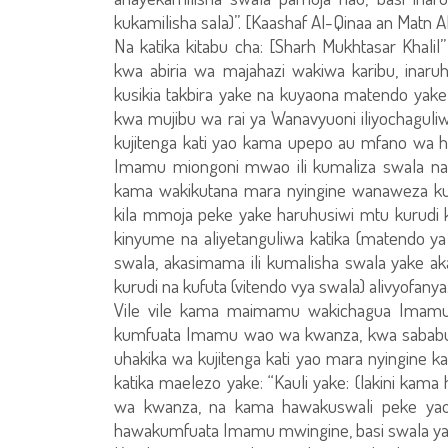
kukamilisha sala)”. [Kaashaf Al-Qinaa an Matn A
Na katika kitabu cha: [Sharh Mukhtasar Khalil
kwa abiria wa majahazi wakiwa karibu, ina
kusikia takbira yake na kuyaona matendo ya
kwa mujibu wa rai ya Wanavyuoni iliyochaguli
kujitenga kati yao kama upepo au mfano wa
Imamu miongoni mwao ili kumaliza swala na
kama wakikutana mara nyingine wanaweza ku
kila mmoja peke yake haruhusiwi mtu kurudi
kinyume na aliyetanguliwa katika (matendo 
swala, akasimama ili kumalisha swala yake a
kurudi na kufuta (vitendo vya swala) alivyofanya
Vile vile kama maimamu wakichagua Imamu m
kumfuata Imamu wao wa kwanza, kwa sabab
uhakika wa kujitenga kati yao mara nyingine
katika maelezo yake: “Kauli yake: (lakini ka
wa kwanza, na kama hawakuswali peke ya
hawakumfuata Imamu mwingine, basi swala yao n