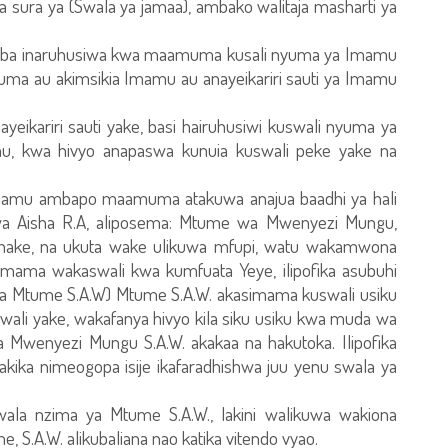
 sura ya (Swala ya jamaa), ambako walitaja masharti ya
ba inaruhusiwa kwa maamuma kusali nyuma ya Imamu
a au akimsikia Imamu au anayeikariri sauti ya Imamu
ikariri sauti yake, basi hairuhusiwi kuswali nyuma ya
u, kwa hivyo anapaswa kunuia kuswali peke yake na
Imamu ambapo maamuma atakuwa anajua baadhi ya hali
kwa Aisha R.A, aliposema: Mtume wa Mwenyezi Mungu,
a chake, na ukuta wake ulikuwa mfupi, watu wakamwona
imama wakaswali kwa kumfuata Yeye, ilipofika asubuhi
ya Mtume S.A.W) Mtume S.A.W. akasimama kuswali usiku
wali yake, wakafanya hivyo kila siku usiku kwa muda wa
a Mwenyezi Mungu S.A.W. akakaa na hakutoka. Ilipofika
ika nimeogopa isije ikafaradhishwa juu yenu swala ya
la nzima ya Mtume S.A.W., lakini walikuwa wakiona
, S.A.W. alikubaliana nao katika vitendo vyao.