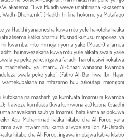
S.A.W. akasema: “Ewe Muadh wewe unafitinisha -akasema
Wadh-Dhuha, nk.”. [Hadithi hii (ina hukumu ya Mutafaqu
te ya Hadithi yanaonesha kuwa mtu yule hakutoka katika
-Rafii alisema katika Sharhul Musnad kuhusu mapokezi ya
thi hii kwamba: mtu mmoja nyuma yake (Muadh) aliamua
adithi hii inawezekana kuwa mtu yule alikata swala yake
wala ya peke yake, ingawa faradhi hairuhusiwi kukatwa
 wa madhehebu ya Imamu Al-Shaafi wanaona kwamba
leza swala peke yake”. [Fathu Al-Bari kwa Ibn Hajar
ni wamekubaliana na mtazamo huu tulioutaja, miongoni
a pili kutokana na masharti ya kumfuata Imamu ni kwamba
u); ili aweze kumfuata (kwa kumwona au) kuona (baadhi
amuma anayeikariri sauti ya Imamu), hata kama asipokuwa
ikh Abu Muhammad katika kitabu cha Al-Furuq yana
lazima awe mwaminifu kama alivyoeleza Ibn Al-Ustadh
tika kitabu cha Al-Furuq, ingawa imetajwa katika kitabu