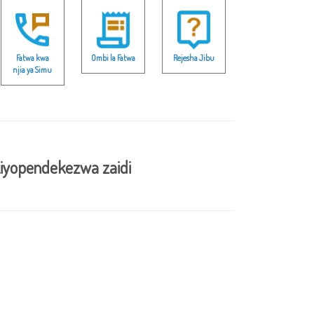
Fatwa kwa
Ombi la Fatwa
Rejesha Jibu
njia ya Simu
iyopendekezwa zaidi