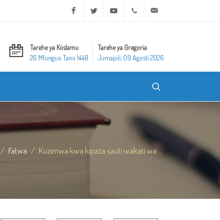
Facebook
Twitter
Youtube
+20 2 25970400
ask@dar-alifta.org
Tarehe ya Kiislamu
Tarehe ya Gregoria
26 Mfunguo Tano 1448
Jumapili, 09 Agosti 2026
Fatwa
Kuzimwa kwa kipaza sauti wakati wa ...