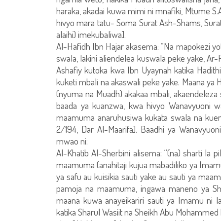
haraka, akadai kuwa mimi ni mnafiki, Mtume 
hivyo mara tatu- Soma Surat Ash-Shams, Surat 
alaihi) imekubaliwa].
Al-Hafidh Ibn Hajar akasema: “Na mapokezi yo
swala, lakini aliendelea kuswala peke yake, Ar
Ashafiy kutoka kwa Ibn Uyaynah katika Hadi
kuketi mbali na akaswali peke yake. Maana ya H
(nyuma na Muadh) akakaa mbali, akaendeleza s
baada ya kuanzwa, kwa hivyo Wanavyuoni
maamuma anaruhusiwa kukata swala na kuende
2/194, Dar Al-Maarifa]. Baadhi ya Wanavyuo
mwao ni:
Al-Khatib Al-Sherbini alisema: “(na) sharti l
maamuma (anahitaji kujua mabadiliko ya Imam
ya safu au kuisikia sauti yake au sauti ya ma
pamoja na maamuma, ingawa maneno ya She
maana kuwa anayeikariri sauti ya Imamu ni 
katika Sharul Wasiit na Sheikh Abu Mohammed ka