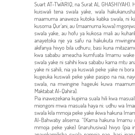
Suart AT-TWARIQ, na Surat AL GHASHIYAH). H
kuiswali tena swala yake, wala hakukanush
maamuma anaweza kutoka katika swala, ni 
kusoma Qur’ani, au (maamuma kuwa) mgonjwa, au
swala yake, au hofu ya kukosa mali au kuha
anayetoka nje ya safu na hakukuta mwing
akifanya hivyo bila udhuru, basi kuna mitaza
kwa sababu ameacha kumfuata Imamu wake p
swala yake ni sahihi kwa sababu kama mtu a
yake ni sahili, nia ya kuswali peke yake ni 
kugeuka kuswali peke yake pasipo na nia, nay
swala, na mwingine hageuki kuwa maamuma 
Maktabat Al-Qahira].
Pia inawezekana kupima suala hili kwa masua
miongoni mwa masuala haya ni: udhu wa Ima
swala kila mmoja peke yake ikiwa hakuna Ima
Al-Bahwatiy alisema: “(Kama hakuna Imamu 
mmoja peke yake) (inaruhusiwa) hivyo (pia
anayekamilisha swala pamoja nao, basi ina