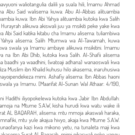
avyuoni waliotangulia dalili ya suala hili, Imamu Ahmad
, na Abu Said walisema kuwa: Abu Al-Abbas alituambia
tuambia kuwa: Ibn Abi Yahya alituambia kutoka kwa Salih
urayrah alikuwa akiswali juu ya msikiti peke yake kwa
a Abi Said katika kitabu cha Imamu alisema: tuliambiwa
 Yahya alisema: Salih Mtumwa wa Al-Tawamah, kuwa
i kwa swala ya Imamu ambaye alikuwa msikitini. Imamu
a na Ibn Abi Dhib, kutoka kwa Salih. Al-Shafii alisema
ona baadhi ya waadhini, (watoaji adhana) wanaoswali kwa
uliza Muslim ibn Khalid kuhusu hilo akasema, inaruhusiwa
 ninayoipendekeza mimi. Ashafiy alisema: Ibn Abbas haoni
a swala ya Imamu. [Maarifat Al-Sunan Wal Athaar: 4/190,
ni Hadithi iliyopokelewa kutoka kwa Jabir Ibn Abdullah:
pamoja na Mtume S.A.W, kisha hurudi kwa watu wake ili
urat AL BAQARAH, alisema: mtu mmoja akaswali haraka,
 mnafiki, mtu yule akajua hivyo, akaja kwa Mtume S.A.W.
tunaofanya kazi kwa mikono yetu, na tunaleta maji kwa
, akasoma Surat Al-Baqarah, mimi nikaswali peke yangu