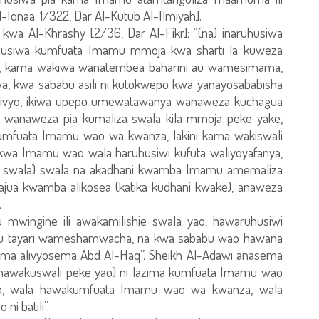
l-Iqnaa: 1/322, Dar Al-Kutub Al-Ilmiyah].
” kwa Al-Khrashy [2/36, Dar Al-Fikr]: “(na) inaruhusiwa
ruhusiwa kumfuata Imamu mmoja kwa sharti la kuweza
ke, kama wakiwa wanatembea baharini au wamesimama,
wa, kwa sababu asili ni kutokwepo kwa yanayosababisha
 hivyo, ikiwa upepo umewatawanya wanaweza kuchagua
 wanaweza pia kumaliza swala kila mmoja peke yake,
mfuata Imamu wao wa kwanza, lakini kama wakiswali
 kwa Imamu wao wala haruhusiwi kufuta waliyoyafanya,
ya swala) swala na akadhani kwamba Imamu amemaliza
kajua kwamba alikosea (katika kudhani kwake), anaweza
.
wingine ili awakamilishie swala yao, hawaruhusiwi
u tayari wameshamwacha, na kwa sababu wao hawana
 kama alivyosema Abd Al-Haq”. Sheikh Al-Adawi anasema
ma hawakuswali peke yao) ni lazima kumfuata Imamu wao
o, wala hawakumfuata Imamu wao wa kwanza, wala
i batili”.