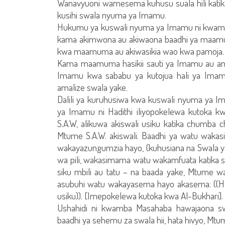
Wanavyuoni wamesema kuhusu suala hili katika
kusihi swala nyuma ya Imamu.
Hukumu ya kuswali nyuma ya Imamu ni kwam
kama akimwona au akiwaona baadhi ya maamum
kwa maamuma au akiwasikia wao kwa pamoja.
Kama maamuma hasikii sauti ya Imamu au anaye
Imamu kwa sababu ya kutojua hali ya Imam
amalize swala yake.
Dalili ya kuruhusiwa kwa kuswali nyuma ya 
ya Imamu ni Hadithi iliyopokelewa kutoka 
S.A.W, alikuwa akiswali usiku katika chumb
Mtume S.A.W. akiswali. Baadhi ya watu wakas
wakayazungumzia hayo, (kuhusiana na Swala 
wa pili, wakasimama watu wakamfuata katika s
siku mbili au tatu – na baada yake, Mtume w
asubuhi watu wakayasema hayo akasema: ((Hak
usiku)). [Imepokelewa kutoka kwa Al-Bukhari].
Ushahidi ni kwamba Masahaba hawajaona swa
baadhi ya sehemu za swala hii, hata hivyo, Mtume