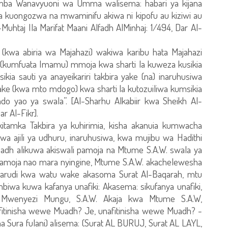
mba Wanavyuoni wa Umma walisema: habari ya kijana
a kuongozwa na mwaminifu akiwa ni kipofu au kiziwi au
Muhtaj Ila Marifat Maani Alfadh AlMinhaj: 1/494, Dar Al-
 (kwa abiria wa Majahazi) wakiwa karibu hata Majahazi
 (kumfuata Imamu) mmoja kwa sharti la kuweza kusikia
ia sauti ya anayeikariri takbira yake (na) inaruhusiwa
e (kwa mto mdogo) kwa sharti la kutozuiliwa kumsikia
ao ya swala”. [Al-Sharhu Alkabiir kwa Sheikh Al-
r Al-Fikr].
amka Takbira ya kuhirimia, kisha akanuia kumwacha
 ajili ya udhuru, inaruhusiwa, kwa mujibu wa Hadithi
uadh alikuwa akiswali pamoja na Mtume S.A.W. swala ya
i pamoja nao mara nyingine, Mtume S.A.W. akachelewesha
akarudi kwa watu wake akasoma Surat Al-Baqarah, mtu
iwa kuwa kafanya unafiki: Akasema: sikufanya unafiki,
Mwenyezi Mungu, S.A.W. Akaja kwa Mtume S.A.W,
itinisha wewe Muadh? Je, unafitinisha wewe Muadh? -
a Sura fulani) alisema: (Surat AL BURUJ, Surat AL LAYL,