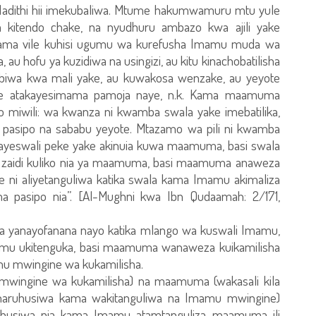
adithi hii imekubaliwa. Mtume hakumwamuru mtu yule
a kitendo chake, na nyudhuru ambazo kwa ajili yake
kama vile kuhisi ugumu wa kurefusha Imamu muda wa
 hofu ya kuzidiwa na usingizi, au kitu kinachobatilisha
ribiwa kwa mali yake, au kuwakosa wenzake, au yeyote
ine atakayesimama pamoja naye, n.k. Kama maamuma
mo miwili: wa kwanza ni kwamba swala yake imebatilika,
asipo na sababu yeyote. Mtazamo wa pili ni kwamba
nayeswali peke yake akinuia kuwa maamuma, basi swala
bora zaidi kuliko nia ya maamuma, basi maamuma anaweza
e ni aliyetanguliwa katika swala kama Imamu akimaliza
pasipo nia”. [Al-Mughni kwa Ibn Qudaamah: 2/171,
la yanayofanana nayo katika mlango wa kuswali Imamu,
mu ukitenguka, basi maamuma wanaweza kuikamilisha
mu mwingine wa kukamilisha.
mwingine wa kukamilisha) na maamuma (wakasali kila
 inaruhusiwa kama wakitanguliwa na Imamu mwingine)
ruhusiwa pia kama Imamu atamtanguliza maamuma ili