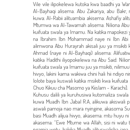
Vile vile ilipokelewa kutoka kwa baadhi ya Wan
Al-Bayhaqi alisema: Abu Zakariya, abu Bakr
kuwa: Al-Rabii alituambia akisema: Ashafiy ali
Mtumwa wa Al-Tawamah alisema: Niliona Abu H
kuifuata swala ya Imamu. Na katika mapokezi y
na Ibrahim Ibn Mohammad naye ni Ibn Abi
alimwona Abu Hurayrah akisali juu ya msikit
Ahmad (naye ni Al-Bayhaqi) alisema: Alifuatiw
katika Hadithi iliyopokelewa na Abu Said: Nili
kuifuata swala ya Imamu juu ya msikiti, nilimu
hivyo, lakini kama wakiwa chini hali hii ndiyo
lolote baya kuswali katika msikiti kwa kuifuat
Chuo Kikuu cha Masomo ya Kiislam - Karachi].
Kuhusu dalili ya kuruhusiwa kutomaliza swala 
kuwa Muadh Ibn Jabal R.A, alikuwa akiswali 
aswali pamoja nao mara nyingine, akasoma S
basi Muadh alijua hivyo, akasema: mtu huyu ni
akasema: “Ewe Mtume wa Allah, sisi ni watu 
ngamia wetu, hakika Muadh alituswalisha jana