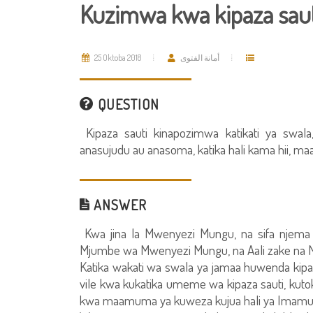
Kuzimwa kwa kipaza saut
25 Oktoba 2018
أمانة الفتوى
QUESTION
Kipaza sauti kinapozimwa katikati ya sw
anasujudu au anasoma, katika hali kama hii, m
ANSWER
Kwa jina la Mwenyezi Mungu, na sifa njema
Mjumbe wa Mwenyezi Mungu, na Aali zake na M
Katika wakati wa swala ya jamaa huwenda kipa
vile kwa kukatika umeme wa kipaza sauti, kutoka
kwa maamuma ya kuweza kujua hali ya Imamu