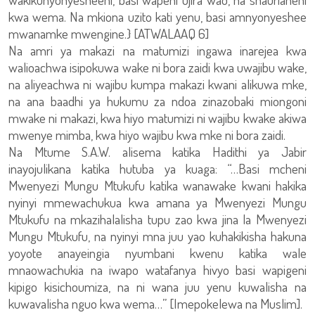
kwa wema. Na mkiona uzito kati yenu, basi amnyonyeshee
mwanamke mwengine.} [ATWALAAQ 6]
Na amri ya makazi na matumizi ingawa inarejea kwa
walioachwa isipokuwa wake ni bora zaidi kwa uwajibu wake,
na aliyeachwa ni wajibu kumpa makazi kwani alikuwa mke,
na ana baadhi ya hukumu za ndoa zinazobaki miongoni
mwake ni makazi, kwa hiyo matumizi ni wajibu kwake akiwa
mwenye mimba, kwa hiyo wajibu kwa mke ni bora zaidi.
Na Mtume S.A.W. alisema katika Hadithi ya Jabir
inayojulikana katika hutuba ya kuaga: “…Basi mcheni
Mwenyezi Mungu Mtukufu katika wanawake kwani hakika
nyinyi mmewachukua kwa amana ya Mwenyezi Mungu
Mtukufu na mkazihalalisha tupu zao kwa jina la Mwenyezi
Mungu Mtukufu, na nyinyi mna juu yao kuhakikisha hakuna
yoyote anayeingia nyumbani kwenu katika wale
mnaowachukia na iwapo watafanya hivyo basi wapigeni
kipigo kisichoumiza, na ni wana juu yenu kuwalisha na
kuwavalisha nguo kwa wema…” [Imepokelewa na Muslim].