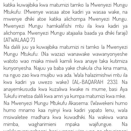
katika kuwajibika kwa matumizi tamko la Mwenyezi Mungu
Mtukufu: {Mwenye wasaa atoe kadiri ya wasaa wake, na
mwenye dhiki atoe katika alichompa Mwenyezi Mungu.
Mwenyezi Mungu hamkalifishi mtu ila kwa kadiri ya
alichompa. Mwenyezi Mungu atajaalia baada ya dhiki faraji}
[ATWALAAQ 7]
Na dalili juu ya kuwajibika matumizi ni tamko la Mwenyezi
Mungu Mtukufu: {Na wazazi wanawake wawanyonyeshe
watoto wao miaka miwili kamili kwa anaye taka kutimiza
kunyonyesha. Najuu ya baba yake chakula cha kina mama,
na nguo zao kwa mujibu wa ada. Wala halazimishwi mtu ila
kwa kadiri ya uwezo wake} [AL-BAQARAH 233]. Na
anayemkusudia kwa kuzaliwa kwake ni mume, basi Aya
Tukufu imetoa dalili kwa amri ya kumpa matumizi kwa mke.
Na Mwenyezi Mungu Mtukufu Akasema: {Wawekeni humo
humo mnamo kaa nyinyi kwa kadiri yapato lenu, wala
msiwaletee madhara kwa kuwadhiki. Na wakiwa wana
mimba, wagharimieni mpaka wajifungue. Na
wakikunyonyesheeni, basi wapeni ujira wao, na shaurianeni