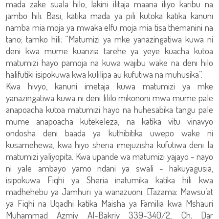
mada zake suala hilo, lakini ilitaja maana iliyo karibu na
jambo hili. Basi, katika mada ya pili kutoka katika kanuni
namba mia moja ya mwaka elfu moja mia tisa themanini na
tano; tamko hili: “Matumizi ya mke yanazingatiwa kuwa ni
deni kwa mume kuanzia tarehe ya yeye kuacha kutoa
matumizi hayo pamoja na kuwa wajibu wake na deni hilo
halifutiki isipokuwa kwa kulilipa au kufutiwa na muhusika”.
Kwa hivyo, kanuni imetaja kuwa matumizi ya mke
yanazingatiwa kuwa ni deni lililo mikononi mwa mume pale
anapoacha kutoa matumizi hayo na huhesabika tangu pale
mume anapoacha kutekeleza, na katika vitu vinavyo
ondosha deni baada ya kuthibitika uwepo wake ni
kusamehewa, kwa hiyo sheria imejuzisha kufutiwa deni la
matumizi yaliyopita. Kwa upande wa matumizi yajayo - nayo
ni yale ambayo yamo ndani ya swali - hakuyagusia,
isipokuwa Fiqhi ya Sheria inatumika katika hili kwa
madhehebu ya Jamhuri ya wanazuoni. [Tazama: Mawsu’at
ya Fiqhi na Uqadhi katika Maisha ya Familia kwa Mshauri
Muhammad Azmiy Al-Bakriy 339-340/2, Ch. Dar