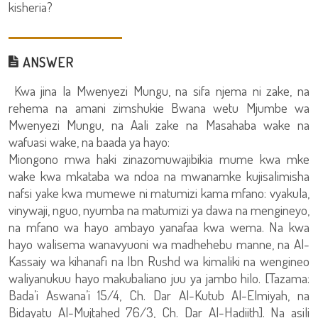
kisheria?
ANSWER
Kwa jina la Mwenyezi Mungu, na sifa njema ni zake, na
rehema na amani zimshukie Bwana wetu Mjumbe wa
Mwenyezi Mungu, na Aali zake na Masahaba wake na
wafuasi wake, na baada ya hayo:
Miongono mwa haki zinazomuwajibikia mume kwa mke
wake kwa mkataba wa ndoa na mwanamke kujisalimisha
nafsi yake kwa mumewe ni matumizi kama mfano: vyakula,
vinywaji, nguo, nyumba na matumizi ya dawa na mengineyo,
na mfano wa hayo ambayo yanafaa kwa wema. Na kwa
hayo walisema wanavyuoni wa madhehebu manne, na Al-
Kassaiy wa kihanafi na Ibn Rushd wa kimaliki na wengineo
waliyanukuu hayo makubaliano juu ya jambo hilo. [Tazama:
Bada’i Aswana’i 15/4, Ch. Dar Al-Kutub Al-Elmiyah, na
Bidayatu Al-Mujtahed 76/3, Ch. Dar Al-Hadiith]. Na asili