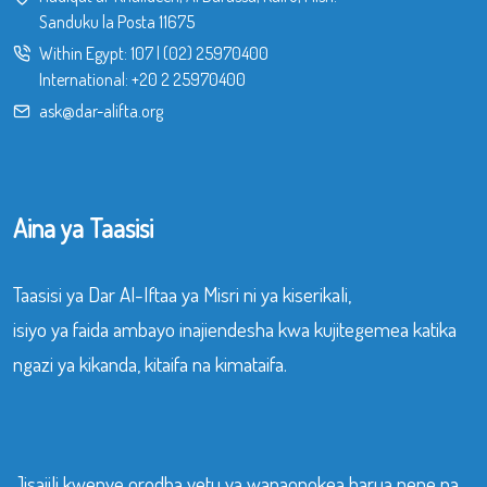
Sanduku la Posta 11675
Within Egypt:
107
|
(02) 25970400
International:
+20 2 25970400
ask@dar-alifta.org
Aina ya Taasisi
Taasisi ya Dar Al-Iftaa ya Misri ni ya kiserikali,
isiyo ya faida ambayo inajiendesha kwa kujitegemea katika
ngazi ya kikanda, kitaifa na kimataifa.
Jisajili kwenye orodha yetu ya wanaopokea barua pepe na