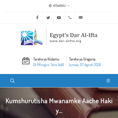
KISWAHILI
Facebook
Twitter
Youtube
+20 2 25970400
ask@dar-alifta.org
Tarehe ya Kiislamu
Tarehe ya Gregoria
24 Mfunguo Tano 1448
Ijumaa, 07 Agosti 2026
Kumshurutisha Mwanamke Aache Haki
y...