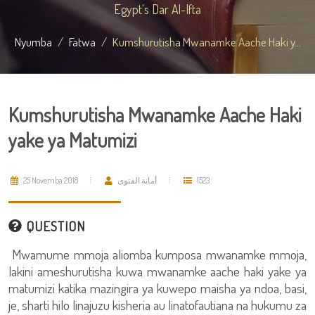
Egypt's Dar Al-Ifta
Nyumba
Fatwa
Kumshurutisha Mwanamke Aache Haki y...
Kumshurutisha Mwanamke Aache Haki
yake ya Matumizi
25 Novemba 2018
أمانة الفتوى
1523
QUESTION
Mwamume mmoja aliomba kumposa mwanamke mmoja,
lakini ameshurutisha kuwa mwanamke aache haki yake ya
matumizi katika mazingira ya kuwepo maisha ya ndoa, basi,
je, sharti hilo linajuzu kisheria au linatofautiana na hukumu za