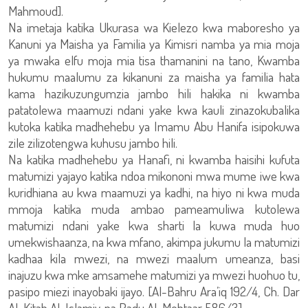
Mahmoud].
Na imetaja katika Ukurasa wa Kielezo kwa maboresho ya
Kanuni ya Maisha ya Familia ya Kimisri namba ya mia moja
ya mwaka elfu moja mia tisa thamanini na tano, Kwamba
hukumu maalumu za kikanuni za maisha ya familia hata
kama hazikuzungumzia jambo hili hakika ni kwamba
patatolewa maamuzi ndani yake kwa kauli zinazokubalika
kutoka katika madhehebu ya Imamu Abu Hanifa isipokuwa
zile zilizotengwa kuhusu jambo hili.
Na katika madhehebu ya Hanafi, ni kwamba haisihi kufuta
matumizi yajayo katika ndoa mikononi mwa mume iwe kwa
kuridhiana au kwa maamuzi ya kadhi, na hiyo ni kwa muda
mmoja katika muda ambao pameamuliwa kutolewa
matumizi ndani yake kwa sharti la kuwa muda huo
umekwishaanza, na kwa mfano, akimpa jukumu la matumizi
kadhaa kila mwezi, na mwezi maalum umeanza, basi
inajuzu kwa mke amsamehe matumizi ya mwezi huohuo tu,
pasipo miezi inayobaki ijayo. [Al-Bahru Ara’iq 192/4, Ch. Dar
Al-Kitab Al-Islamiy, na Radu Al-Mehtaar 586/3].