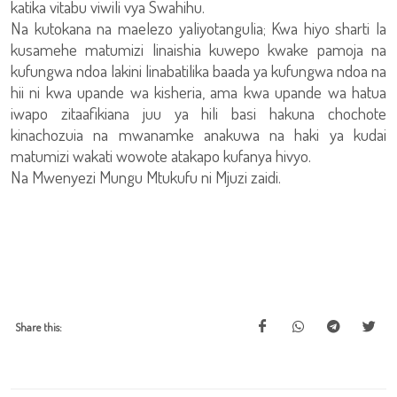
katika vitabu viwili vya Swahihu.
Na kutokana na maelezo yaliyotangulia; Kwa hiyo sharti la
kusamehe matumizi linaishia kuwepo kwake pamoja na
kufungwa ndoa lakini linabatilika baada ya kufungwa ndoa na
hii ni kwa upande wa kisheria, ama kwa upande wa hatua
iwapo zitaafikiana juu ya hili basi hakuna chochote
kinachozuia na mwanamke anakuwa na haki ya kudai
matumizi wakati wowote atakapo kufanya hivyo.
Na Mwenyezi Mungu Mtukufu ni Mjuzi zaidi.
Share this: