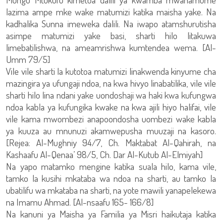
lazima ampe mke wake matumizi katika maisha yake. Na
kadhalika Sunna imeweka dalili. Na iwapo atamshurutisha
asimpe matumizi yake basi, sharti hilo litakuwa
limebatilishwa, na ameamrishwa kumtendea wema. [Al-
Umm 79/5]
Vile vile sharti la kutotoa matumizi linakwenda kinyume cha
mazingira ya ufungaji ndoa, na kwa hivyo linabatilika, vile vile
sharti hilo lina ndani yake uondoshaji wa haki kwa kufungwa
ndoa kabla ya kufungika kwake na kwa ajili hiyo halifai, vile
vile kama mwombezi anapoondosha uombezi wake kabla
ya kuuza au mnunuzi akamwepusha muuzaji na kasoro.
[Rejea: Al-Mughniy 94/7, Ch. Maktabat Al-Qahirah, na
Kashaafu Al-Qenaa’ 98/5, Ch. Dar Al-Kutub Al-Elmiyah]
Na yapo matamko mengine katika suala hilo, kama vile,
tamko la kusihi mkataba wa ndoa na sharti, au tamko la
ubatilifu wa mkataba na sharti, na yote mawili yanapelekewa
na Imamu Ahmad. [Al-nsaafu 165- 166/8]
Na kanuni ya Maisha ya Familia ya Misri haikutaja katika