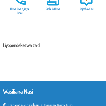
Fatwa kwa njia ya
Ombi la Fatwa
Rejesha Jibu
Simu
Liyopendekezwa zaidi
Wasiliana Nasi
Hadiqat al-Khalideen, Al Darassa, Kairo, Misri.