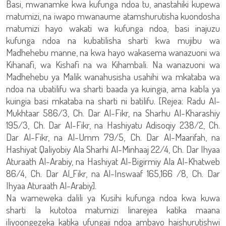
Basi, mwanamke kwa kufunga ndoa tu, anastahiki kupewa
matumizi, na iwapo mwanaume atamshurutisha kuondosha
matumizi hayo wakati wa kufunga ndoa, basi inajuzu
kufunga ndoa na kubatilisha sharti kwa mujibu wa
Madhehebu manne, na kwa hayo wakasema wanazuoni wa
Kihanafi, wa Kishafi na wa Kihambali. Na wanazuoni wa
Madhehebu ya Malik wanahusisha usahihi wa mkataba wa
ndoa na ubatilifu wa sharti baada ya kuingia, ama kabla ya
kuingia basi mkataba na sharti ni batilifu. [Rejea: Radu Al-
Mukhtaar 586/3, Ch. Dar Al-Fikr, na Sharhu Al-Kharashiy
195/3, Ch. Dar Al-Fikr, na Hashiyatu Adisoqiy 238/2, Ch.
Dar Al-Fikr, na Al-Umm 79/5, Ch. Dar Al-Maarifah, na
Hashiyat Qaliyobiy Ala Sharhi Al-Minhaaj 22/4, Ch. Dar Ihyaa
Aturaath Al-Arabiy, na Hashiyat Al-Bigirmiy Ala Al-Khatweb
86/4, Ch. Dar Al_Fikr, na Al-Inswaaf 165,166 /8, Ch. Dar
Ihyaa Aturaath Al-Arabiy].
Na wameweka dalili ya Kusihi kufunga ndoa kwa kuwa
sharti la kutotoa matumizi linarejea katika maana
iliyoongezeka katika ufungaji ndoa ambayo haishurutishwi