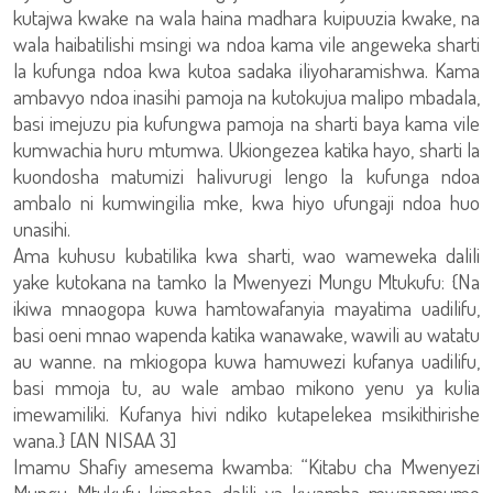
kutajwa kwake na wala haina madhara kuipuuzia kwake, na
wala haibatilishi msingi wa ndoa kama vile angeweka sharti
la kufunga ndoa kwa kutoa sadaka iliyoharamishwa. Kama
ambavyo ndoa inasihi pamoja na kutokujua malipo mbadala,
basi imejuzu pia kufungwa pamoja na sharti baya kama vile
kumwachia huru mtumwa. Ukiongezea katika hayo, sharti la
kuondosha matumizi halivurugi lengo la kufunga ndoa
ambalo ni kumwingilia mke, kwa hiyo ufungaji ndoa huo
unasihi.
Ama kuhusu kubatilika kwa sharti, wao wameweka dalili
yake kutokana na tamko la Mwenyezi Mungu Mtukufu: {Na
ikiwa mnaogopa kuwa hamtowafanyia mayatima uadilifu,
basi oeni mnao wapenda katika wanawake, wawili au watatu
au wanne. na mkiogopa kuwa hamuwezi kufanya uadilifu,
basi mmoja tu, au wale ambao mikono yenu ya kulia
imewamiliki. Kufanya hivi ndiko kutapelekea msikithirishe
wana.} [AN NISAA 3]
Imamu Shafiy amesema kwamba: “Kitabu cha Mwenyezi
Mungu Mtukufu kimetoa dalili ya kwamba mwanamume