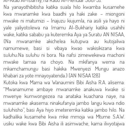
Na yanayothibitisha katika suala hilo kwamba kusamehe
kwa mwanamke kwa baadhi ya haki zake – miongoni
mwake ni matumizi – Inajuzu kiujumla, na asili ya hayo ni
yale yaliyotolewa na Imamu Al-Bukhariy katika usahihi
wake, katika sababu ya kuteremka Aya ya Suratu AN NISAA,
{Na mwanamke akichelea kutupwa au kutojaliwa
namumewe, basi si vibaya kwao wakisikizana kwa
suluhu.Na suluhu ni bora. Na nafsi zimewekewa machoni
mwake tamaa na choyo. Na mkifanya wema na
mkamchamungu basi hakika Mwenyezi Mungu anazo
khabari za yote mnayoyatenda.} [AN NISAA 128]
Kutoka kwa Mama wa Wanaumini Bibi Aisha R.A. alisema:
“Mwanamume ambaye mwanamke anakuwa kwake si
mwenye kumwongezea na anataka kuachana naye, na
mwanamke akasema: ninakufanyia jambo langu kuwa ndio
suluhisho”, basi Aya hiyo imeteremka katika jambo hilo. Na
kadhalika kusamehe kwa mke mmoja wa Mtume S.A.W.
usiku wake kwa Bibi Aisha ili asimwache, kama ilivyotajwa