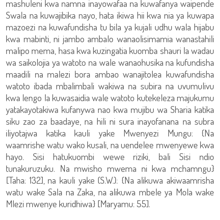
mashuleni kwa namna inayowafaa na kuwafanya waipende
Swala na kuwajibika nayo, hata ikiwa hii kwa nia ya kuwapa
mazoezi na kuwafundisha tu bila ya kujali udhu wala hijabu
kwa mabinti, ni jambo ambalo wanaolisimamia wanastahili
malipo mema, hasa kwa kuzingatia kuomba shauri la wadau
wa saikolojia ya watoto na wale wanaohusika na kufundisha
maadili na malezi bora ambao wanajitolea kuwafundisha
watoto ibada mbalimbali wakiwa na subira na uvumulivu
kwa lengo la kuwasaidia wale watoto kutekeleza majukumu
yatakayotakiwa kufanywa nao kwa mujibu wa Sharia katika
siku zao za baadaye, na hili ni sura inayofanana na subra
iliyotajwa katika kauli yake Mwenyezi Mungu: {Na
waamrishe watu wako kusali, na uendelee mwenyewe kwa
hayo. Sisi hatukuombi wewe riziki, bali Sisi ndio
tunakuruzuku. Na mwisho mwema ni kwa mchamngu}
[Taha: 132], na kauli yake (S.W.): {Na alikuwa akiwaamrisha
watu wake Sala na Zaka, na alikuwa mbele ya Mola wake
Mlezi mwenye kuridhiwa} [Maryamu: 55].