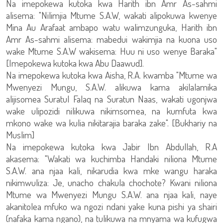
Na imepokewa kutoka kwa Harith ibn Amr As-sahmi
alisema: "Nilimjia Mtume S.A.W, wakati alipokuwa kwenye
Mina Au Arafaat ambapo watu walimzunguka, Harith ibn
Amr As-sahmi alisema: mabedui wakimjia na kuona uso
wake Mtume S.A.W wakisema: Huu ni uso wenye Baraka"
[Imepokewa kutoka kwa Abu Daawud].
Na imepokewa kutoka kwa Aisha, R.A. kwamba "Mtume wa
Mwenyezi Mungu, S.A.W. alikuwa kama akilalamika
alijisomea Suratul Falaq na Suratun Naas, wakati ugonjwa
wake ulipozidi nilikuwa nikimsomea, na kumfuta kwa
mkono wake wa kulia nikitarajia baraka zake". [Bukhariy na
Muslim]
Na imepokewa kutoka kwa Jabir Ibn Abdullah, R.A
akasema: "Wakati wa kuchimba Handaki niliona Mtume
S.A.W. ana njaa kali, nikarudia kwa mke wangu haraka
nikimwuliza: Je, unacho chakula chochote? Kwani niliona
Mtume wa Mwenyezi Mungu S.A.W. ana njaa kali, naye
akanitolea mfuko wa ngozi ndani yake kuna pishi ya shairi
(nafaka kama ngano), na tulikuwa na mnyama wa kufugwa