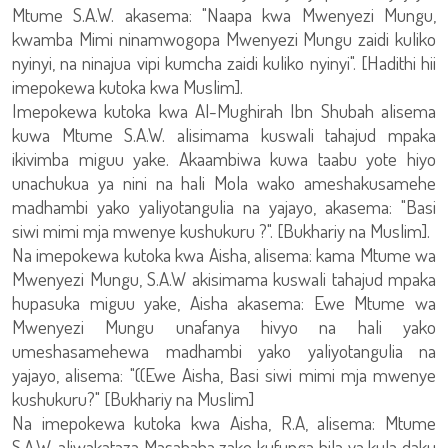
Mtume S.A.W. akasema: "Naapa kwa Mwenyezi Mungu,
kwamba Mimi ninamwogopa Mwenyezi Mungu zaidi kuliko
nyinyi, na ninajua vipi kumcha zaidi kuliko nyinyi". [Hadithi hii
imepokewa kutoka kwa Muslim].
Imepokewa kutoka kwa Al-Mughirah Ibn Shubah alisema
kuwa Mtume S.A.W. alisimama kuswali tahajud mpaka
ikivimba miguu yake. Akaambiwa kuwa taabu yote hiyo
unachukua ya nini na hali Mola wako ameshakusamehe
madhambi yako yaliyotangulia na yajayo, akasema: "Basi
siwi mimi mja mwenye kushukuru ?". [Bukhariy na Muslim].
Na imepokewa kutoka kwa Aisha, alisema: kama Mtume wa
Mwenyezi Mungu, S.A.W akisimama kuswali tahajud mpaka
hupasuka miguu yake, Aisha akasema: Ewe Mtume wa
Mwenyezi Mungu unafanya hivyo na hali yako
umeshasamehewa madhambi yako yaliyotangulia na
yajayo, alisema: "((Ewe Aisha, Basi siwi mimi mja mwenye
kushukuru?" [Bukhariy na Muslim]
Na imepokewa kutoka kwa Aisha, R.A, alisema: Mtume
S.A.W. aliwakataza Masahaba zake kufunga bila ya kula daku