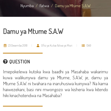
Nyumba
Fatwa
Damu ya Mtume S.A.W
Damu ya Mtume S.A.W
23 Desemba 2018
Ofisi ya Kutoa Fatwa ya Misri
1549
QUESTION
Imepokelewa kutoka kwa baadhi ya Masahaba wakarimu
kuwa walikunywa damu ya Mtume, S.A.W, je, damu ya
Mtume S.A.W. ni twahara na inaruhusiwa kuinywa? Na kama
haiwezekani, basi nini mwongozo wa kisheria kwa kitendo
hiki kinachotendwa na Masahaba?