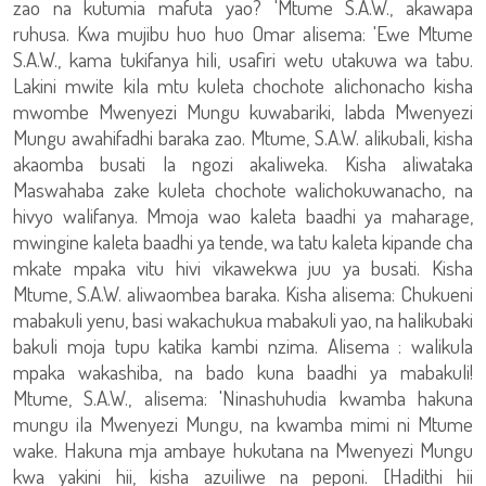
zao na kutumia mafuta yao? 'Mtume S.A.W., akawapa
ruhusa. Kwa mujibu huo huo Omar alisema: 'Ewe Mtume
S.A.W., kama tukifanya hili, usafiri wetu utakuwa wa tabu.
Lakini mwite kila mtu kuleta chochote alichonacho kisha
mwombe Mwenyezi Mungu kuwabariki, labda Mwenyezi
Mungu awahifadhi baraka zao. Mtume, S.A.W. alikubali, kisha
akaomba busati la ngozi akaliweka. Kisha aliwataka
Maswahaba zake kuleta chochote walichokuwanacho, na
hivyo walifanya. Mmoja wao kaleta baadhi ya maharage,
mwingine kaleta baadhi ya tende, wa tatu kaleta kipande cha
mkate mpaka vitu hivi vikawekwa juu ya busati. Kisha
Mtume, S.A.W. aliwaombea baraka. Kisha alisema: Chukueni
mabakuli yenu, basi wakachukua mabakuli yao, na halikubaki
bakuli moja tupu katika kambi nzima. Alisema : walikula
mpaka wakashiba, na bado kuna baadhi ya mabakuli!
Mtume, S.A.W., alisema: 'Ninashuhudia kwamba hakuna
mungu ila Mwenyezi Mungu, na kwamba mimi ni Mtume
wake. Hakuna mja ambaye hukutana na Mwenyezi Mungu
kwa yakini hii, kisha azuiliwe na peponi. [Hadithi hii