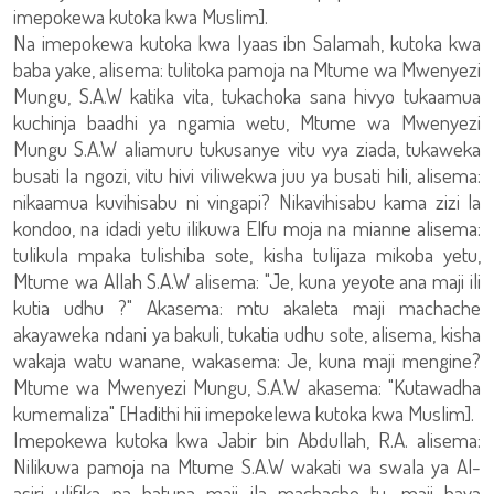
imepokewa kutoka kwa Muslim].
Na imepokewa kutoka kwa Iyaas ibn Salamah, kutoka kwa
baba yake, alisema: tulitoka pamoja na Mtume wa Mwenyezi
Mungu, S.A.W katika vita, tukachoka sana hivyo tukaamua
kuchinja baadhi ya ngamia wetu, Mtume wa Mwenyezi
Mungu S.A.W aliamuru tukusanye vitu vya ziada, tukaweka
busati la ngozi, vitu hivi viliwekwa juu ya busati hili, alisema:
nikaamua kuvihisabu ni vingapi? Nikavihisabu kama zizi la
kondoo, na idadi yetu ilikuwa Elfu moja na mianne alisema:
tulikula mpaka tulishiba sote, kisha tulijaza mikoba yetu,
Mtume wa Allah S.A.W alisema: "Je, kuna yeyote ana maji ili
kutia udhu ?" Akasema: mtu akaleta maji machache
akayaweka ndani ya bakuli, tukatia udhu sote, alisema, kisha
wakaja watu wanane, wakasema: Je, kuna maji mengine?
Mtume wa Mwenyezi Mungu, S.A.W akasema: "Kutawadha
kumemaliza" [Hadithi hii imepokelewa kutoka kwa Muslim].
Imepokewa kutoka kwa Jabir bin Abdullah, R.A. alisema:
Nilikuwa pamoja na Mtume S.A.W wakati wa swala ya Al-
asiri ulifika na hatuna maji ila machache tu, maji haya