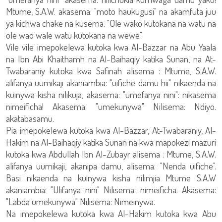
Mtume, S.A.W. akasema: "moto haukugusi" na akamfuta juu
ya kichwa chake na kusema: "Ole wako kutokana na watu na
ole wao wale watu kutokana na wewe".
Vile vile imepokelewa kutoka kwa Al-Bazzar na Abu Yaala
na Ibn Abi Khaithamh na Al-Baihaqiy katika Sunan, na At-
Twabaraniy kutoka kwa Safinah alisema : Mtume, S.A.W.
alifanya uumikaji akaniambia: "uifiche damu hii" nikaenda na
kuinywa kisha nilikuja, akasema: "umefanya nini": nikasema
nimeificha! Akasema: "umekunywa" Nilisema: Ndiyo.
akatabasamu.
Pia imepokelewa kutoka kwa Al-Bazzar, At-Twabaraniy, Al-
Hakim na Al-Baihaqiy katika Sunan na kwa mapokezi mazuri
kutoka kwa Abdullah Ibn Al-Zubayr alisema : Mtume, S.A.W.
alifanya uumikaji, akanipa damu, alisema: "Nenda uifiche".
Basi nikaenda na kuinywa kisha nilimjia Mtume S.A.W
akaniambia: "Ulifanya nini" Nilisema: nimeificha. Akasema:
"Labda umekunywa" Nilisema: Nimeinywa.
Na imepokelewa kutoka kwa Al-Hakim kutoka kwa Abu