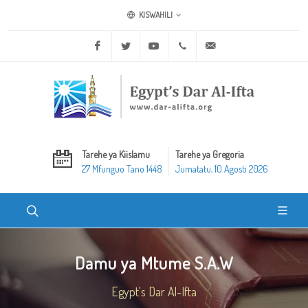
KISWAHILI
Facebook
Twitter
Youtube
+20 2 25970400
ask@dar-alifta.org
Tarehe ya Kiislamu
Tarehe ya Gregoria
27 Mfunguo Tano 1448
Jumatatu, 10 Agosti 2026
Damu ya Mtume S.A.W
Egypt's Dar Al-Ifta