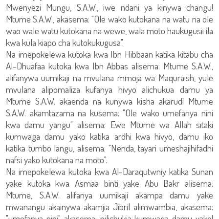
Mwenyezi Mungu, S.A.W., iwe ndani ya kinywa changu!
Mtume S.A.W., akasema: "Ole wako kutokana na watu na ole
wao wale watu kutokana na wewe, wala moto haukugusii ila
kwa kula kiapo cha kutokukugusa".
Na imepokelewa kutoka kwa Ibn Hibbaan katika kitabu cha
Al-Dhuafaa kutoka kwa Ibn Abbas alisema: Mtume S.A.W.,
alifanywa uumikaji na mvulana mmoja wa Maquraish, yule
mvulana alipomaliza kufanya hivyo alichukua damu ya
Mtume S.A.W. akaenda na kunywa kisha akarudi Mtume
S.A.W. akamtazama na kusema: "Ole wako umefanya nini
kwa damu yangu" alisema: Ewe Mtume wa Allah sitaki
kumwaga damu yako katika ardhi kwa hivyo, damu iko
katika tumbo langu, alisema: "Nenda, tayari umeshajihifadhi
nafsi yako kutokana na moto".
Na imepokelewa kutoka kwa Al-Daraqutwniy katika Sunan
yake kutoka kwa Asmaa binti yake Abu Bakr alisema:
Mtume, S.A.W. alifanya uumikaji akampa damu yake
mwanangu akainywa akamjia Jibril alimwambia, akasema:
"umefanya nini" akasema: nilichukia kumwaga damu yako!