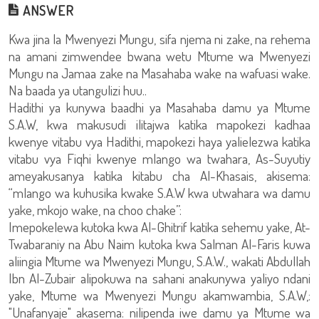
ANSWER
Kwa jina la Mwenyezi Mungu, sifa njema ni zake, na rehema
na amani zimwendee bwana wetu Mtume wa Mwenyezi
Mungu na Jamaa zake na Masahaba wake na wafuasi wake.
Na baada ya utangulizi huu..
Hadithi ya kunywa baadhi ya Masahaba damu ya Mtume
S.A.W, kwa makusudi ilitajwa katika mapokezi kadhaa
kwenye vitabu vya Hadithi, mapokezi haya yalielezwa katika
vitabu vya Fiqhi kwenye mlango wa twahara, As-Suyutiy
ameyakusanya katika kitabu cha Al-Khasais, akisema:
“mlango wa kuhusika kwake S.A.W kwa utwahara wa damu
yake, mkojo wake, na choo chake”:
Imepokelewa kutoka kwa Al-Ghitrif katika sehemu yake, At-
Twabaraniy na Abu Naim kutoka kwa Salman Al-Faris kuwa
aliingia Mtume wa Mwenyezi Mungu, S.A.W., wakati Abdullah
Ibn Al-Zubair alipokuwa na sahani anakunywa yaliyo ndani
yake, Mtume wa Mwenyezi Mungu akamwambia, S.A.W,:
"Unafanyaje" akasema: nilipenda iwe damu ya Mtume wa