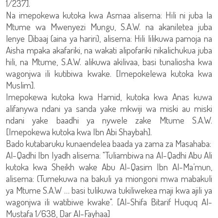
1/237].
Na imepokewa kutoka kwa Asmaa alisema: Hili ni juba la
Mtume wa Mwenyezi Mungu, S.A.W. na akaniletea juba
lenye Dibaaj (aina ya hariri), alisema: Hili lilikuwa pamoja na
Aisha mpaka akafariki, na wakati alipofariki nikalichukua juba
hili, na Mtume, S.A.W. alikuwa akilivaa, basi tunaliosha kwa
wagonjwa ili kutibiwa kwake. [Imepokelewa kutoka kwa
Muslim].
Imepokewa kutoka kwa Hamid, kutoka kwa Anas kuwa
alifanywa ndani ya sanda yake mkwiji wa miski au miski
ndani yake baadhi ya nywele zake Mtume S.A.W.
[Imepokewa kutoka kwa Ibn Abi Shaybah].
Bado kutabaruku kunaendelea baada ya zama za Masahaba:
Al-Qadhi Ibn Iyadh alisema: "Tuliambiwa na Al-Qadhi Abu Ali
kutoka kwa Sheikh wake Abu Al-Qasim Ibn Al-Ma’mun,
alisema: (Tumekuwa na bakuli ya miongoni mwa mabakuli
ya Mtume S.A.W … basi tulikuwa tukiliwekea maji kwa ajili ya
wagonjwa ili watibiwe kwake". [Al-Shifa Bitarif Huquq Al-
Mustafa 1/638, Dar Al-Fayhaa]