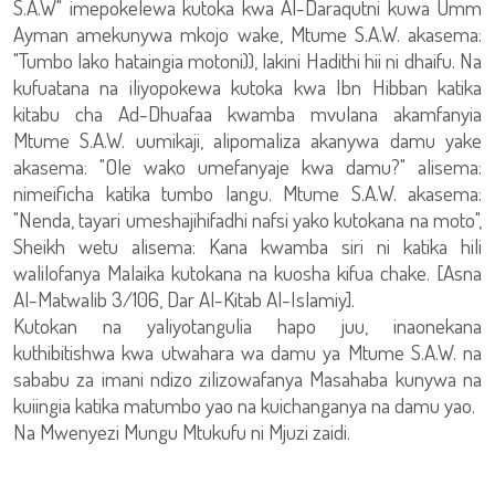
S.A.W" imepokelewa kutoka kwa Al-Daraqutni kuwa Umm
Ayman amekunywa mkojo wake, Mtume S.A.W. akasema:
"Tumbo lako hataingia motoni)), lakini Hadithi hii ni dhaifu. Na
kufuatana na iliyopokewa kutoka kwa Ibn Hibban katika
kitabu cha Ad-Dhuafaa kwamba mvulana akamfanyia
Mtume S.A.W. uumikaji, alipomaliza akanywa damu yake
akasema: "Ole wako umefanyaje kwa damu?" alisema:
nimeificha katika tumbo langu. Mtume S.A.W. akasema:
"Nenda, tayari umeshajihifadhi nafsi yako kutokana na moto",
Sheikh wetu alisema: Kana kwamba siri ni katika hili
walilofanya Malaika kutokana na kuosha kifua chake. [Asna
Al-Matwalib 3/106, Dar Al-Kitab Al-Islamiy].
Kutokan na yaliyotangulia hapo juu, inaonekana
kuthibitishwa kwa utwahara wa damu ya Mtume S.A.W. na
sababu za imani ndizo zilizowafanya Masahaba kunywa na
kuiingia katika matumbo yao na kuichanganya na damu yao.
Na Mwenyezi Mungu Mtukufu ni Mjuzi zaidi.