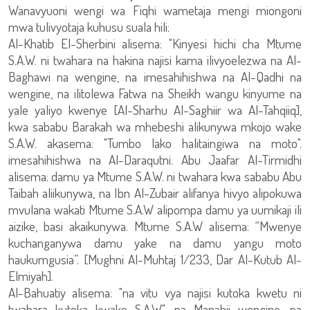
Wanavyuoni wengi wa Fiqhi wametaja mengi miongoni
mwa tulivyotaja kuhusu suala hili:
Al-Khatib El-Sherbini alisema: "Kinyesi hichi cha Mtume
S.A.W. ni twahara na hakina najisi kama ilivyoelezwa na Al-
Baghawi na wengine, na imesahihishwa na Al-Qadhi na
wengine, na ilitolewa Fatwa na Sheikh wangu kinyume na
yale yaliyo kwenye [Al-Sharhu Al-Saghiir wa Al-Tahqiiq],
kwa sababu Barakah wa mhebeshi alikunywa mkojo wake
S.A.W. akasema: "Tumbo lako halitaingiwa na moto".
imesahihishwa na Al-Daraqutni. Abu Jaafar Al-Tirmidhi
alisema: damu ya Mtume S.A.W. ni twahara kwa sababu Abu
Taibah aliikunywa, na Ibn Al-Zubair alifanya hivyo alipokuwa
mvulana wakati Mtume S.A.W alipompa damu ya uumikaji ili
aizike, basi akaikunywa. Mtume S.A.W alisema: “Mwenye
kuchanganywa damu yake na damu yangu moto
haukumgusia”. [Mughni Al-Muhtaj 1/233, Dar Al-Kutub Al-
Elmiyah].
Al-Bahuatiy alisema: "na vitu vya najisi kutoka kwetu ni
twahara kutoka kwake S.A.W", na Manabii wengine, na