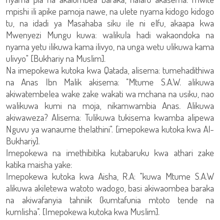
mpishi ili apike pamoja nawe, na ulete nyama kidogo kidogo
tu, na idadi ya Masahaba siku ile ni elfu, akaapa kwa
Mwenyezi Mungu kuwa: walikula hadi wakaondoka na
nyama yetu ilikuwa kama ilivyo, na unga wetu ulikuwa kama
ulivyo" [Bukhariy na Muslim].
Na imepokewa kutoka kwa Qatada, alisema: tumehadithiwa
na Anas Ibn Malik akisema: "Mtume S.A.W. alikuwa
akiwatembelea wake zake wakati wa mchana na usiku, nao
walikuwa kumi na moja, nikamwambia Anas. Alikuwa
akiwaweza? Alisema: Tulikuwa tukisema kwamba alipewa
Nguvu ya wanaume thelathini". [imepokewa kutoka kwa Al-
Bukhariy].
Imepokewa na imethibitika kutabaruku kwa athari zake
katika maisha yake:
Imepokewa kutoka kwa Aisha, R.A: "kuwa Mtume S.A.W
alikuwa akiletewa watoto wadogo, basi akiwaombea baraka
na akiwafanyia tahniik (kumtafunia mtoto tende na
kumlisha". [Imepokewa kutoka kwa Muslim].