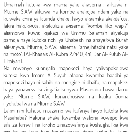
Umaimah kutoka kwa mama yake akasema : alikuwa ni
Mtume S.A.W alikuwa na kombe anakojoa ndani yake na
kuiweka chini ya kitanda chake, hivyo akaamka akakitafuta,
lakini hakukikuta, akakiulizia akisema: "kombe liko wapi?"
aliambiwa kuwa: kijakazi wa Ummu Salamah aliyekuja
pamoja naye kutoka nchi ya Uhabeshi na anayeitwa Burah
alikunywa. Mtume, S.A.W. alisema: "amejihifadhi nafsi yake
na moto". [Al-Khasais Al-Kubra 2/440, 441, Dar Al-Kutub Al-
Elmiyah].
Na mwenye kuangalia mapokezi haya yaliyopokelewa
kutoka kwa Imam Al-Suyuti ataona kwamba baadhi ya
mapokezi haya ni sahihi na mengine ni dhaifu, na mapokezi
haya yanaweza kuzingatia kunywa Masahaba hawa damu
yake Mtume S.A.W, kunaruhusiwa na katika Sunna
iliyokubaliwa na Mtume S.A.W.
Lakini nini kuhusu mtazamo wa kufanya hivyo kutoka kwa
Masahaba? Hakuna shaka kwamba waliona kuwepo kwa
sifa za kimwili na kiroho zinazowafanya kushughulikia kwa
njia hii, na kwa hiyo hawakunywa damu yake tu, lakini