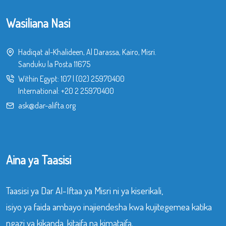
Wasiliana Nasi
Hadiqat al-Khalideen, Al Darassa, Kairo, Misri.
Sanduku la Posta 11675
Within Egypt:
107
|
(02) 25970400
International:
+20 2 25970400
ask@dar-alifta.org
Aina ya Taasisi
Taasisi ya Dar Al-Iftaa ya Misri ni ya kiserikali,
isiyo ya faida ambayo inajiendesha kwa kujitegemea katika
ngazi ya kikanda, kitaifa na kimataifa.