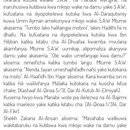
inaruhusiwa kutibiwa kwa mkojo wake na damu yake S.A.W.;
kufuatana na iliyopokelewa kutoka kwa Al-Daraqutwniy
kuwa Umm Ayman amekunywa mkojo wake, S.A.W Mtume
akasema: "Tumbo lako halitaingia motoni", lakini Hadithi hii ni
dhaifu. Na kufuatana na iliyopokelewa kutoka kwa Ibn
Hibban katika kitabu cha Al-Dhuafaa kwamba mvulana
akamfanyia Mtume S.A.W. uumikaji, alipomaliza akanywa
damu yake akasema: "Ole wako umefanyaje kwa damu?"
alisema: nimeificha katika tumbo langu. Mtume S.A.W.
akasema: "Nenda, tayari umeshajihifadhi nafsi yako kutokana
na moto". Al-Haafidh Ibn Hajar alisema: Kana kwamba siri ni
katika hili walilofanya Malaika kutokana na kuosha kifua
chake. [Kashaaf Al-Qinaa 5/31, Dar Al-Kutub Al-Elmiyah].
Kusema hivyo kwa Manabii wote pia ilielezwa na Al-Bajirmi
katika maelezo yake katika kitabu cha: [Al-Qinaa 1/314, Dar
Al-Fikr].
Sheikh Zakaria Al-Ansari alisema: "Masahaba walikuwa
wakitabaruku na kutibiwa kwa mkojo wake na damu yake