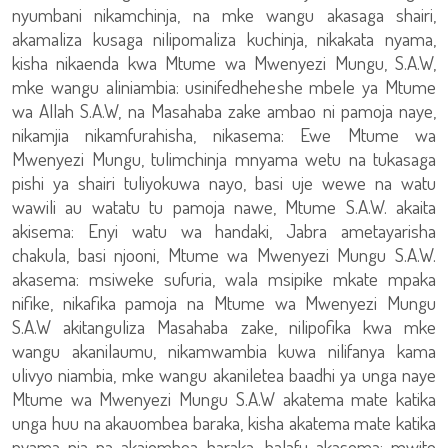
nyumbani nikamchinja, na mke wangu akasaga shairi,
akamaliza kusaga nilipomaliza kuchinja, nikakata nyama,
kisha nikaenda kwa Mtume wa Mwenyezi Mungu, S.A.W,
mke wangu aliniambia: usinifedheheshe mbele ya Mtume
wa Allah S.A.W, na Masahaba zake ambao ni pamoja naye,
nikamjia nikamfurahisha, nikasema: Ewe Mtume wa
Mwenyezi Mungu, tulimchinja mnyama wetu na tukasaga
pishi ya shairi tuliyokuwa nayo, basi uje wewe na watu
wawili au watatu tu pamoja nawe, Mtume S.A.W. akaita
akisema: Enyi watu wa handaki, Jabra ametayarisha
chakula, basi njooni, Mtume wa Mwenyezi Mungu S.A.W.
akasema: msiweke sufuria, wala msipike mkate mpaka
nifike, nikafika pamoja na Mtume wa Mwenyezi Mungu
S.A.W akitanguliza Masahaba zake, nilipofika kwa mke
wangu akanilaumu, nikamwambia kuwa nilifanya kama
ulivyo niambia, mke wangu akaniletea baadhi ya unga naye
Mtume wa Mwenyezi Mungu S.A.W akatema mate katika
unga huu na akauombea baraka, kisha akatema mate katika
nyama pia na akaiombea baraka, halafu akasema: mwite