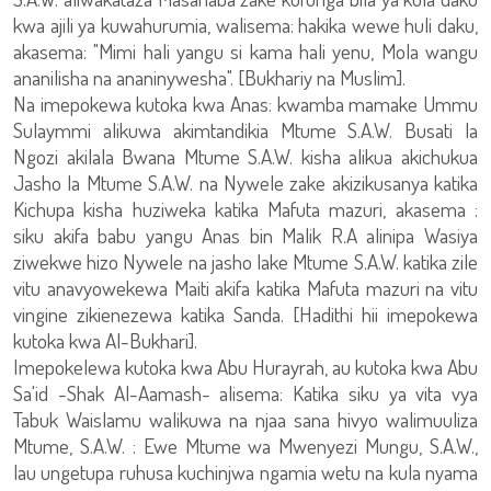
kwa ajili ya kuwahurumia, walisema: hakika wewe huli daku,
akasema: "Mimi hali yangu si kama hali yenu, Mola wangu
ananilisha na ananinywesha". [Bukhariy na Muslim].
Na imepokewa kutoka kwa Anas: kwamba mamake Ummu
Sulaymmi alikuwa akimtandikia Mtume S.A.W. Busati la
Ngozi akilala Bwana Mtume S.A.W. kisha alikua akichukua
Jasho la Mtume S.A.W. na Nywele zake akizikusanya katika
Kichupa kisha huziweka katika Mafuta mazuri, akasema :
siku akifa babu yangu Anas bin Malik R.A alinipa Wasiya
ziwekwe hizo Nywele na jasho lake Mtume S.A.W. katika zile
vitu anavyowekewa Maiti akifa katika Mafuta mazuri na vitu
vingine zikienezewa katika Sanda. [Hadithi hii imepokewa
kutoka kwa Al-Bukhari].
Imepokelewa kutoka kwa Abu Hurayrah, au kutoka kwa Abu
Sa'id -Shak Al-Aamash- alisema: Katika siku ya vita vya
Tabuk Waislamu walikuwa na njaa sana hivyo walimuuliza
Mtume, S.A.W. : Ewe Mtume wa Mwenyezi Mungu, S.A.W.,
lau ungetupa ruhusa kuchinjwa ngamia wetu na kula nyama