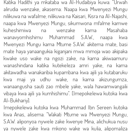
Katika Hadithi ya mkataba wa Al-Hudaibiya kuwa: "Urwah
alirudia wenzake, akasema: Naapa kwa Mwenyezi Mungu
nilikuwa na wafalme; nilikuwa na Kaisari, Kisra na Al-Najashi,
naapa kwa Mwenyezi Mungu, sikumwona mfalme kamwe
kuheshimiwa na wenzake kama Masahaba
wanavyomhishimu Muhammad S.A.W., naapa kwa
Mwenyezi Mungu kama Mtume S.A.W. akitema mate, basi
mate haya yanaangukia kiganjani mwa mmoja wao akipaka
kwake uso wake na ngozi zake, na kama akiwaamuru
wanashindana katika kutekeleza amri yake, na kama
akitawadha wanakaribia kupambana kwa ajili ya kutabaruku
kwa maji ya udhu wake, na kama akizungumza,
wanaangusha sauti zao mbele yake, wala hawamwangalii
vibaya kwa ajili ya kumhishimu". [Imepokelewa kutoka kwa
Al-Bukhariy].
Imepokelewa kutoka kwa Muhammad Ibn Sereen kutoka
kwa Anas, alisema: "Wakati Mtume wa Mwenyezi Mungu,
S.A.W. aliponyoa nywele zake kwenye Mina, alichukua nusu
ya nywele zake kwa mkono wake wa kulia, alipomaliza