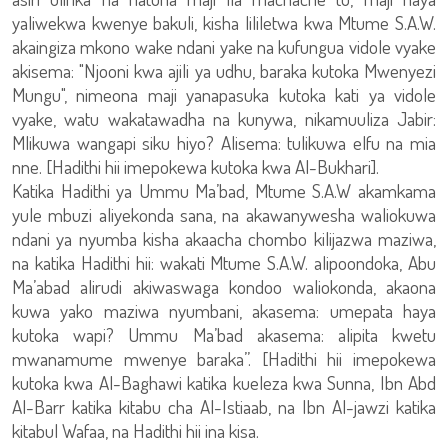
yaliwekwa kwenye bakuli, kisha lililetwa kwa Mtume S.A.W.
akaingiza mkono wake ndani yake na kufungua vidole vyake
akisema: "Njooni kwa ajili ya udhu, baraka kutoka Mwenyezi
Mungu", nimeona maji yanapasuka kutoka kati ya vidole
vyake, watu wakatawadha na kunywa, nikamuuliza Jabir:
Mlikuwa wangapi siku hiyo? Alisema: tulikuwa elfu na mia
nne. [Hadithi hii imepokewa kutoka kwa Al-Bukhari].
Katika Hadithi ya Ummu Ma’bad, Mtume S.A.W akamkama
yule mbuzi aliyekonda sana, na akawanywesha waliokuwa
ndani ya nyumba kisha akaacha chombo kilijazwa maziwa,
na katika Hadithi hii: wakati Mtume S.A.W. alipoondoka, Abu
Ma’abad alirudi akiwaswaga kondoo waliokonda, akaona
kuwa yako maziwa nyumbani, akasema: umepata haya
kutoka wapi? Ummu Ma’bad akasema: alipita kwetu
mwanamume mwenye baraka”. [Hadithi hii imepokewa
kutoka kwa Al-Baghawi katika kueleza kwa Sunna, Ibn Abd
Al-Barr katika kitabu cha Al-Istiaab, na Ibn Al-jawzi katika
kitabul Wafaa, na Hadithi hii ina kisa.