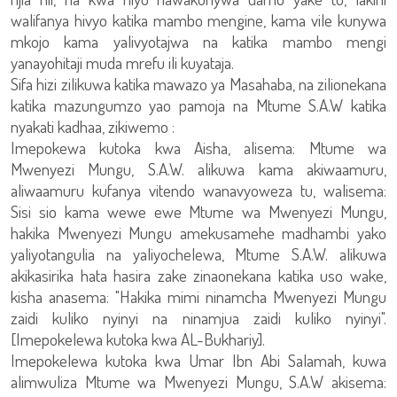
walifanya hivyo katika mambo mengine, kama vile kunywa
mkojo kama yalivyotajwa na katika mambo mengi
yanayohitaji muda mrefu ili kuyataja.
Sifa hizi zilikuwa katika mawazo ya Masahaba, na zilionekana
katika mazungumzo yao pamoja na Mtume S.A.W katika
nyakati kadhaa, zikiwemo :
Imepokewa kutoka kwa Aisha, alisema: Mtume wa
Mwenyezi Mungu, S.A.W. alikuwa kama akiwaamuru,
aliwaamuru kufanya vitendo wanavyoweza tu, walisema:
Sisi sio kama wewe ewe Mtume wa Mwenyezi Mungu,
hakika Mwenyezi Mungu amekusamehe madhambi yako
yaliyotangulia na yaliyochelewa, Mtume S.A.W. alikuwa
akikasirika hata hasira zake zinaonekana katika uso wake,
kisha anasema: "Hakika mimi ninamcha Mwenyezi Mungu
zaidi kuliko nyinyi na ninamjua zaidi kuliko nyinyi".
[Imepokelewa kutoka kwa AL-Bukhariy].
Imepokelewa kutoka kwa Umar Ibn Abi Salamah, kuwa
alimwuliza Mtume wa Mwenyezi Mungu, S.A.W akisema: