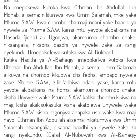
Na imepokewa kutoka kwa Othman Ibn Abdullah Ibn
Mohab, alisema: nilitumwa kwa Umm Salamah, mke yake
Mtume S.A.W., kwa chombo cha maji ndani yake baadhi ya
nywele za Mtume S.A.W. kama mtu yeyote akipatikana na
Hasada (jicho) au Ugonjwa, akamtumia chombo chake,
nikaangalia, nikaona baadhi ya nywele zake za rangi
nyekundu. [Imepokelewa kutoka kwa Al-Bukhari].
Katika Hadithi ya Al-Baihaqiy: imepokelwa kutoka kwa
Othman Ibn Abdullah Ibn Mohab, alisema: Umm Salamah
alikuwa na chombo kikubwa cha fedha, ambapo nywele
zake Mtume S.A.W., zilihifadhiwa ndani yake, kama mtu
yeyote akipatikana na homa, akamtumia chombo chake,
akatia Unywele wake Mtume S.A.W. katika chombo kikiwa na
maji, kisha akakisukasuka kisha akatolewa Unywele wake
Mtume S.A.W. kisha mgonjwa anapaka uso wake kwa maji
hayo, Othman Ibn Abdullah alisema: nikatumwa kwa Umm
Salamah nikaangalia, nikaona baadhi ya nywele zake za
rangi nyekundu. [Dalail Al-Nubuwah kwa Al-Baihaqiy