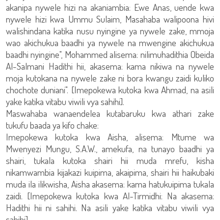
akanipa nywele hizi na akaniambia: Ewe Anas, uende kwa
nywele hizi kwa Ummu Sulaim, Masahaba walipoona hivi
walishindana katika nusu nyingine ya nywele zake, mmoja
wao akichukua baadhi ya nywele na mwengine akichukua
baadhi nyingine", Mohammed alisema: nilimuhadithia Obeida
Al-Salmani Hadithi hii, akasema: kama nikiwa na nywele
moja kutokana na nywele zake ni bora kwangu zaidi kuliko
chochote duniani". [Imepokewa kutoka kwa Ahmad, na asili
yake katika vitabu viwili vya sahihi].
Maswahaba wanaendelea kutabaruku kwa athari zake
tukufu baada ya kifo chake:
Imepokewa kutoka kwa Aisha, alisema: Mtume wa
Mwenyezi Mungu, S.A.W., amekufa, na tunayo baadhi ya
shairi, tukala kutoka shairi hii muda mrefu, kisha
nikamwambia kijakazi kuipima, akaipima, shairi hii haikubaki
muda ila ilikwisha, Aisha akasema: kama hatukuipima tukala
zaidi. [Imepokewa kutoka kwa Al-Tirmidhi: Na akasema:
Hadithi hii ni sahihi. Na asili yake katika vitabu viwili vya
sahihi].