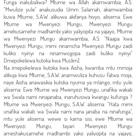
Funga inakubaliwa? Mtume wa Allah akamwambia, A.S:
"Mwulize yule" anakusudia Umm Salamah, akamwambia
kuwa Mtume, S.A.W. alikuwa akifanya hivyo, alisema: Ewe
Mtume wa Mwenyezi Mungu, Mwenyezi Mungu
amekusamehe madhambi yako yaliyopita na yajayo, Mtume
wa Mwenyezi Mungu akamwambia, A.S: "Naapa kwa
Mwenyezi Mungu, mimi ninamcha Mwenyezi Mungu zaidi
kuliko nyinyi na ninamwogopa zaidi kuliko nyinyi"
[Imepokelewa kutoka kwa Muslim].
Na imepokelewa kutoka kwa Aisha, kwamba mtu mmoja
alikuja kwa Mtume, S.A.W. anamwuliza kuhusu Fatwa moja,
naye Aisha anawasikia kutoka nyuma ya mlango, mtu yule
alisema: Ewe Mtume wa Mwenyezi Mungu, unafika wakati
wa Swala nami ninajanaba, inaruhusiwa kwangu kufunga ?
Mtume wa Mwenyezi Mungu, S.A.W. alisema: "Hata mimi
unafika wakati wa Swala nami nana janaba na ninafunga",
mtu yule alisema: wewe si kama sisi, ewe Mtume wa
Mwenyezi Mungu, tayari Mwenyezi Mungu
ameshakusamehe madhambi yako yaliyopita na yajayo,