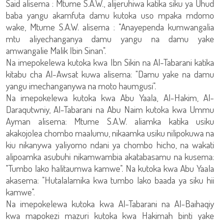
Said alisema : Mtume S.A.W., alijeruhiwa katika siku ya Uhud
baba yangu akamfuta damu kutoka uso mpaka mdomo
wake, Mtume S.A.W. alisema : "Anayependa kumwangalia
mtu aliyechanganya damu yangu na damu yake
amwangalie Malik Ibin Sinan".
Na imepokelewa kutoka kwa Ibn Sikin na Al-Tabarani katika
kitabu cha Al-Awsat kuwa alisema: "Damu yake na damu
yangu imechanganywa na moto haumgusi".
Na imepokelewa kutoka kwa Abu Yaala, Al-Hakim, Al-
Daraqutwniy, Al-Tabarani na Abu Naim kutoka kwa Ummu
Ayman alisema: Mtume S.A.W. aliamka katika usiku
akakojolea chombo maalumu, nikaamka usiku nilipokuwa na
kiu nikanywa yaliyomo ndani ya chombo hicho, na wakati
alipoamka asubuhi nikamwambia akatabasamu na kusema:
"Tumbo lako halitaumwa kamwe". Na kutoka kwa Abu Yaala
akasema: "Hutalalamika kwa tumbo lako baada ya siku hii
kamwe".
Na imepokelewa kutoka kwa Al-Tabarani na Al-Baihaqiy
kwa mapokezi mazuri kutoka kwa Hakimah binti yake