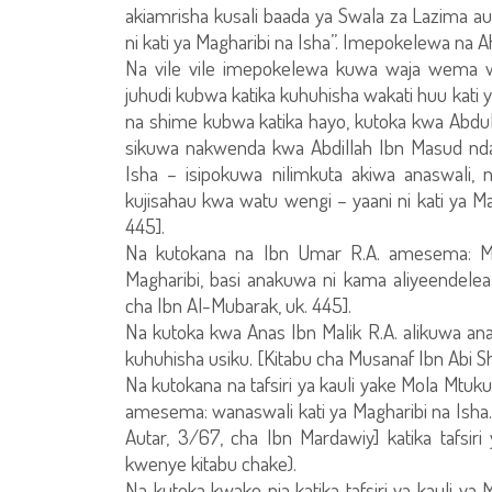
akiamrisha kusali baada ya Swala za Lazima au
ni kati ya Magharibi na Isha”. Imepokelewa na 
Na vile vile imepokelewa kuwa waja wema w
juhudi kubwa katika kuhuhisha wakati huu kati 
na shime kubwa katika hayo, kutoka kwa Abd
sikuwa nakwenda kwa Abdillah Ibn Masud nda
Isha – isipokuwa nilimkuta akiwa anaswali, 
kujisahau kwa watu wengi – yaani ni kati ya Ma
445].
Na kutokana na Ibn Umar R.A. amesema: M
Magharibi, basi anakuwa ni kama aliyeendelea
cha Ibn Al-Mubarak, uk. 445].
Na kutoka kwa Anas Ibn Malik R.A. alikuwa ana
kuhuhisha usiku. [Kitabu cha Musanaf Ibn Abi Sh
Na kutokana na tafsiri ya kauli yake Mola Mtuk
amesema: wanaswali kati ya Magharibi na Isha. 
Autar, 3/67, cha Ibn Mardawiy] katika tafsi
kwenye kitabu chake).
Na kutoka kwake pia katika tafsiri ya kauli y