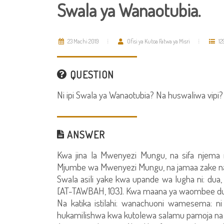
Swala ya Wanaotubia.
23 Machi 2019
Ofisi ya Kutoa Fatwa ya Misri
12
QUESTION
Ni ipi Swala ya Wanaotubia? Na huswaliwa vipi? 
ANSWER
Kwa jina la Mwenyezi Mungu, na sifa njema
Mjumbe wa Mwenyezi Mungu, na jamaa zake na
Swala asili yake kwa upande wa lugha ni: du
[AT-TAWBAH, 103]. Kwa maana ya waombee du
Na katika istilahi: wanachuoni wamesema: n
hukamilishwa kwa kutolewa salamu pamoja na 