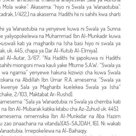
ola wake”. Akasema: “hiyo ni Swala ya Wanaotubia”.
rak, 1/422,] na akasema: Hadithi hii ni sahihi kwa sharti
 hii ya Wanaotubia na yenyewe kuwa ni Swala ya Sunna
yale yaliyopokelewa na Muhammad Ibn Al-Munkadir kuwa
wali kati ya magharibi na Isha basi hiyo ni swala ya
k, uk. 445, chapa ya Dar Al-Kutub Al-Elmiya].
 Al-Autar, 3/67: “Na Hadithi hii ijapokuwa ni Hadithi
a sahihi miongoni mwa kauli yake Mtume S.A.W.: “Swala ya
o wa ngamia” yenyewe hakuna kiziwizi cha kuwa Swala
kutokana na Abdillah Ibn Umar R.A. amesema: “Swala ya
 kwenye Sala ya Magharibi kuelekea Swala ya Isha”
 chake, 2/103, Maktabat Ar-Rushd].
 amesema: “Sala ya Wanaotubia: ni Swala ya chemba kati
na Ibn Al-Mubarak katika kitabu cha Az-Zuhud uk. 445].
 amesema: nimemsikia Ibn Al-Munkidar na Aba Hazim
u zao zinaachana na vitanda}[AS-SAJDAH, 16]. Ni wakati
a Wanaotubia. Imepokelewa na Al-Baihaqiy.