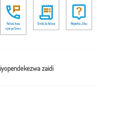
Fatwa kwa
Ombi la Fatwa
Rejesha Jibu
njia ya Simu
iyopendekezwa zaidi