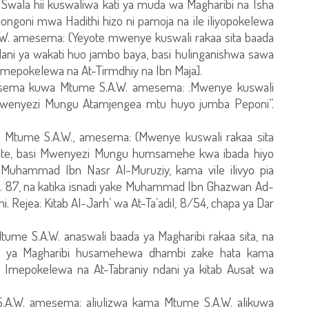
wala hii kuswaliwa kati ya muda wa Magharibi na Isha
iongoni mwa Hadithi hizo ni pamoja na ile iliyopokelewa
.W. amesema: (Yeyote mwenye kuswali rakaa sita baada
ani ya wakati huo jambo baya, basi hulinganishwa sawa
imepokelewa na At-Tirmdhiy na Ibn Maja].
amesema kuwa Mtume S.A.W. amesema: :Mwenye kuswali
asi Mwenyezi Mungu Atamjengea mtu huyo jumba Peponi”.
 Mtume S.A.W., amesema: (Mwenye kuswali rakaa sita
lote, basi Mwenyezi Mungu humsamehe kwa ibada hiyo
Muhammad Ibn Nasr Al-Muruziy, kama vile ilivyo pia
k. 87, na katika isnadi yake Muhammad Ibn Ghazwan Ad-
 Rejea: Kitab Al-Jarh’ wa At-Ta’adil, 8/54, chapa ya Dar
ume S.A.W. anaswali baada ya Magharibi rakaa sita, na
da ya Magharibi husamehewa dhambi zake hata kama
. Imepokelewa na At-Tabraniy ndani ya kitab Ausat wa
A.W. amesema: aliulizwa kama Mtume S.A.W. alikuwa