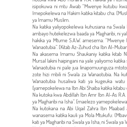
isipokuwa ni mtu Awab “Mwenye kutubu kwa M
Imepokelewa na Hakim katika kitabu cha: [Mustad
ya Imamu Muslim.
Na katika yaliyopokelewa kuhusiana na Swala
ambayo hutekelezwa baada ya Magharibi, ni 
hakika ya Mtume S.A.W. amesema: “Mwenye kus
Wanaotubia”. [Kitab Az-Zuhud cha Ibn Al-Mubara
Na akasema Imamu Shaukaniy katika kitab Nail
Mursal lakini haipingani na yale yaliyomo katik
Wanaotubia ni pale jua linapomuunguza mtot
zote hizi mbili ni Swala za Wanaotubia. Na 
Wanaotubia husaliwa kati ya kugeuka watu
[yamepokelewa na Ibn Abi Shaiba katika kitabu
Na kutoka kwa Abdillah Ibn Amr Ibn Al-As R.A.
ya Magharibi na Isha”. [maelezo yamepokelewa 
Na kutokana na Abi Uqail Zahra Ibn Maabad
wanasema katika kauli ya Mola Mtukufu: {Mbav
kati ya Magharibi na Swala ya Isha, ni Swala y