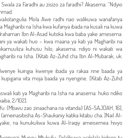
 Swala za Faradhi au zisizo za faradhi? Akasema: “Ndyio
Ahmad.
aliotangulia Mola Awe radhi nao walikuwa wanafanya
ya Magharibi na Isha kwa kufanya ibada na kusali na kuwa
ulrahaman Ibn Al-Asad kutoka kwa baba yake amesema:
ni ya wakati huo – kwa maana ya kati ya Magharibi na
nikamuuliza kuhusu hilo, akasema: ndiyo ni wakati wa
gharibi na Isha. [Kitab Az-Zuhd cha Ibn Al-Mubarak, uk.
wenye kuingia kwenye ibada ya rakaa nne baada ya
 kupigana vita moja baada ya nyengine. [Kitab Az-Zuhd
swali kati ya Magharibi na Isha na anasema: huko ndiko
aiba, 2/102].
ufu: {Mbavu zao zinaachana na vitanda} [AS-SAJDAH, 16],
(ameinasibisha As-Shaukaniy katika kitabu cha: ]Nail Al-
ri yake, na kunukuliwa kuwa Al-Iraqiy ameisemea hivyo
a Mwenyezi Mungu Mtukufu: {Walikuwa wakilala kidogo tu