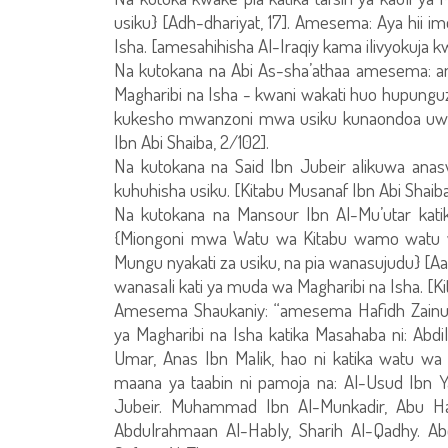
usiku} [Adh-dhariyat, 17]. Amesema: Aya hii 
Isha. [amesahihisha Al-Iraqiy kama ilivyokuja k
Na kutokana na Abi As-sha’athaa amesema: ama
Magharibi na Isha - kwani wakati huo hupun
kukesho mwanzoni mwa usiku kunaondoa uwezo
Ibn Abi Shaiba, 2/102].
Na kutokana na Said Ibn Jubeir alikuwa anas
kuhuhisha usiku. [Kitabu Musanaf Ibn Abi Shaiba
Na kutokana na Mansour Ibn Al-Mu’utar kati
{Miongoni mwa Watu wa Kitabu wamo watu 
Mungu nyakati za usiku, na pia wanasujudu} [A
wanasali kati ya muda wa Magharibi na Isha. [Ki
Amesema Shaukaniy: “amesema Hafidh Zainuld
ya Magharibi na Isha katika Masahaba ni: Abdil
Umar, Anas Ibn Malik, hao ni katika watu wa 
maana ya taabin ni pamoja na: Al-Usud Ibn Y
Jubeir. Muhammad Ibn Al-Munkadir, Abu Hat
Abdulrahmaan Al-Hably, Sharih Al-Qadhy. Ab