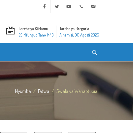
Facebook
Twitter
Youtube
+20 2 25970400
ask@dar-alifta.org
Tarehe ya Kiislamu
Tarehe ya Gregoria
23 Mfunguo Tano 1448
Alhamisi, 06 Agosti 2026
Nyumba
Fatwa
Swala ya Wanaotubia.