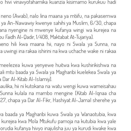
o hivi vinavyofahamika kuanzia kisimamo kurukuu hadi
 neno (Awab), nalo lina maana ya mtiifu, na pakasemwa
u ya An-Nawawiy kwenye sahihi ya Muslim, 6/30, chapa
maana nyengine ni mwenye kufanya wingi wa kurejea na
Faidh Al-Qadir, 1/408, Maktabat At-Tujariya].
eno hili kwa maana hii, nayo ni Swala ya Sunna, na
 uwingi ina rakaa ishirini na kwa uchache wake ni rakaa
eelezea kuwa yenyewe huitwa kwa kushirikishwa na
li mtu baada ya Swala ya Magharibi kuelekea Swala ya
 Dar Al-Kitab Al-Islamiy].
haulika, hii ni kutokana na watu wengi kuwa wameisahau
 Sunna kulala na mambo mengine [Kitab Al-Iqnaa cha
427, chapa ya Dar Al-Fikr, Hashiyat Al-Jamal sherehe ya
a baada ya Magharibi kuwa Swala ya Wanaotubia, kwa
urejea kwa Mola Mtukufu pamoja na kutubia kwa yale
orudia kufanya hivyo inajulisha juu ya kurudi kwake kwa