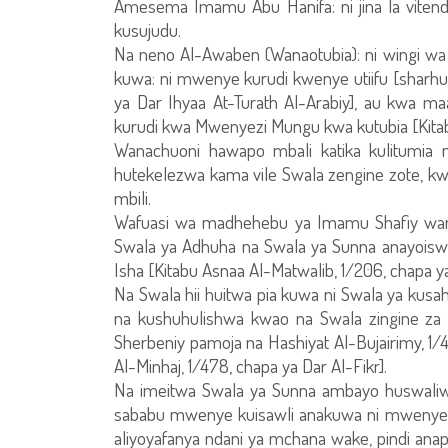
Amesema Imamu Abu Hanifa: ni jina la vitend
kusujudu.
Na neno Al-Awaben (Wanaotubia): ni wingi wa
kuwa: ni mwenye kurudi kwenye utiifu [sharh
ya Dar Ihyaa At-Turath Al-Arabiy], au kwa 
kurudi kwa Mwenyezi Mungu kwa kutubia [Kitabu 
Wanachuoni hawapo mbali katika kulitumia n
hutekelezwa kama vile Swala zengine zote, kwa
mbili.
Wafuasi wa madhehebu ya Imamu Shafiy wam
Swala ya Adhuha na Swala ya Sunna anayoiswa
Isha [Kitabu Asnaa Al-Matwalib, 1/206, chapa ya
Na Swala hii huitwa pia kuwa ni Swala ya kusa
na kushuhulishwa kwao na Swala zingine za
Sherbeniy pamoja na Hashiyat Al-Bujairimy, 1/
Al-Minhaj, 1/478, chapa ya Dar Al-Fikr].
Na imeitwa Swala ya Sunna ambayo huswaliw
sababu mwenye kuisawli anakuwa ni mwenye k
aliyoyafanya ndani ya mchana wake, pindi anap