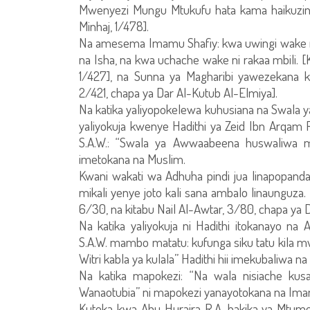
Mwenyezi Mungu Mtukufu hata kama haikuzing
Minhaj, 1/478].
Na amesema Imamu Shafiy: kwa uwingi wake ni r
na Isha, na kwa uchache wake ni rakaa mbili. [
1/427], na Sunna ya Magharibi yawezekana k
2/421, chapa ya Dar Al-Kutub Al-Elmiya].
Na katika yaliyopokelewa kuhusiana na Swala 
yaliyokuja kwenye Hadithi ya Zeid Ibn Ar
S.A.W.: “Swala ya Awwaabeena huswaliwa 
imetokana na Muslim.
Kwani wakati wa Adhuha pindi jua linapopanda
mikali yenye joto kali sana ambalo linaunguza
6/30, na kitabu Nail Al-Awtar, 3/80, chapa ya D
Na katika yaliyokuja ni Hadithi itokanayo n
S.A.W. mambo matatu: kufunga siku tatu kila mw
Witri kabla ya kulala” Hadithi hii imekubaliwa
Na katika mapokezi: “Na wala nisiache kus
Wanaotubia” ni mapokezi yanayotokana na Im
Kutoka kwa Abu Huraira R.A. hakika ya Mtum