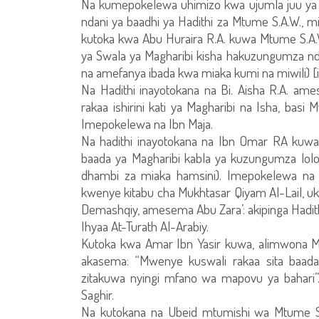
Na kumepokelewa uhimizo kwa ujumla juu ya S
ndani ya baadhi ya Hadithi za Mtume S.A.W., m
kutoka kwa Abu Huraira R.A. kuwa Mtume S.A
ya Swala ya Magharibi kisha hakuzungumza nd
na amefanya ibada kwa miaka kumi na miwili) [
Na Hadithi inayotokana na Bi. Aisha R.A. 
rakaa ishirini kati ya Magharibi na Isha, b
Imepokelewa na Ibn Maja.
Na hadithi inayotokana na Ibn Omar RA kuwa
baada ya Magharibi kabla ya kuzungumza lo
dhambi za miaka hamsini). Imepokelewa na 
kwenye kitabu cha Mukhtasar Qiyam Al-Lail, u
Demashqiy, amesema Abu Zara’: akipinga Hadithi.
Ihyaa At-Turath Al-Arabiy.
Kutoka kwa Amar Ibn Yasir kuwa, alimwona Mt
akasema: “Mwenye kuswali rakaa sita baa
zitakuwa nyingi mfano wa mapovu ya bahari”
Saghir.
Na kutokana na Ubeid mtumishi wa Mtume S.