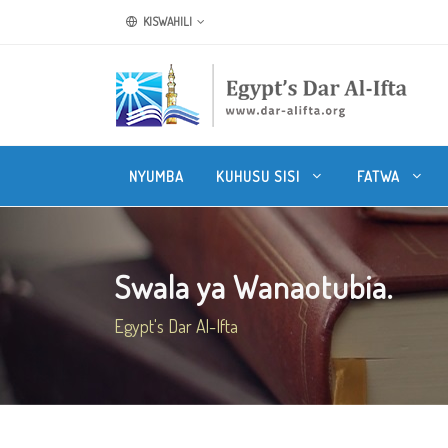
KISWAHILI
NYUMBA
KUHUSU SISI
FATWA
Swala ya Wanaotubia.
Egypt's Dar Al-Ifta