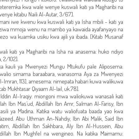
imeteremka kwa wale wenye kuswali kati ya Magharibi na
wenye kitabu Naili Al-Autar, 3/67].
ni iwe kwenu kwa kuswali kati ya Isha mbili - kati ya
guziwa mmoja wenu na mambo ya kawaida ayafanyayo na
 wa kuamka usiku kwa ajili ya ibada. [Kitab Musanaf
wali kati ya Magharibi na Isha na anasema: huko ndiyo
, 2/102].
ka kauli ya Mwenyezi Mungu Mtukufu pale Aliposema:
walio simama baraabara, wanasoma Aya za Mwenyezi
al-Imran, 113], amesema: nimepata habari kuwa walikuwa
tab Mukhtasar Qiyaam Al-lail, uk.78].
din Al-Iraqiy: miongoni mwa waliokuwa wanasali kati
lah Ibn Mas’ud, Abdillah Ibn Amr, Salman Al-Farisy, Ibn
asili ya Madina. Katika watu waliofuata baada yao kwa
azeed. Abu Uthman An-Nahdiy, Ibn Abi Malik, Said Ibn
im, Abdillah Ibn Sakhbara, Aly Ibn Al-Hussein, Abu
dillah Ibn Mughfel na wengineo. Na katika Maimamu: