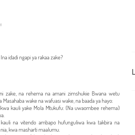
91
Ina idadi ngapi ya rakaa zake?
L
 ni zake, na rehema na amani zimshukie Bwana wetu
 Masahaba wake na wafuasi wake, na baada ya hayo:
a, kwa kauli yake Mola Mtukufu: {Na uwaombee rehema}
a.
i kauli na vitendo ambapo hufunguliwa kwa takbira na
nia, kwa masharti maalumu.