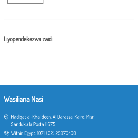
Liyopendekezwa zaidi
Wasiliana Nasi
Hadiqat al-Khalideen, Al Darassa, Kairo, Misri.
Sanduku la Posta 11675
Within Egypt:
107
|
(02) 25970400