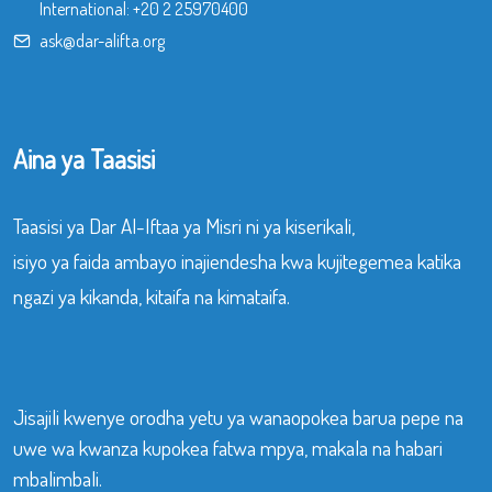
International:
+20 2 25970400
ask@dar-alifta.org
Aina ya Taasisi
Taasisi ya Dar Al-Iftaa ya Misri ni ya kiserikali,
isiyo ya faida ambayo inajiendesha kwa kujitegemea katika
ngazi ya kikanda, kitaifa na kimataifa.
Jisajili kwenye orodha yetu ya wanaopokea barua pepe na
uwe wa kwanza kupokea fatwa mpya, makala na habari
mbalimbali.