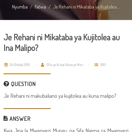
Nyumba
Fatwa
Je Rehani ni Mikataba ya Kujitolea ...
Je Rehani ni Mikataba ya Kujitolea au
Ina Malipo?
24 Oktoba 2019
Ofisi ya Kutoa Fatwa ya Misri
3193
QUESTION
Je Rehani ni makubaliano ya kujitolea au kuna malipo?
ANSWER
Kwa Jina la Mwenyezi Mungu, na Sifa Njema za Mwenyezi