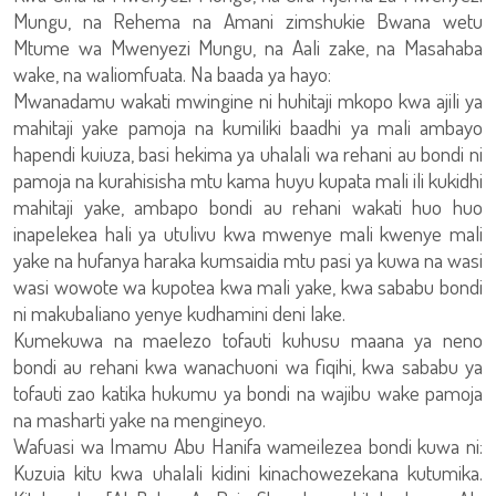
Mungu, na Rehema na Amani zimshukie Bwana wetu
Mtume wa Mwenyezi Mungu, na Aali zake, na Masahaba
wake, na waliomfuata. Na baada ya hayo:
Mwanadamu wakati mwingine ni huhitaji mkopo kwa ajili ya
mahitaji yake pamoja na kumiliki baadhi ya mali ambayo
hapendi kuiuza, basi hekima ya uhalali wa rehani au bondi ni
pamoja na kurahisisha mtu kama huyu kupata mali ili kukidhi
mahitaji yake, ambapo bondi au rehani wakati huo huo
inapelekea hali ya utulivu kwa mwenye mali kwenye mali
yake na hufanya haraka kumsaidia mtu pasi ya kuwa na wasi
wasi wowote wa kupotea kwa mali yake, kwa sababu bondi
ni makubaliano yenye kudhamini deni lake.
Kumekuwa na maelezo tofauti kuhusu maana ya neno
bondi au rehani kwa wanachuoni wa fiqihi, kwa sababu ya
tofauti zao katika hukumu ya bondi na wajibu wake pamoja
na masharti yake na mengineyo.
Wafuasi wa Imamu Abu Hanifa wameilezea bondi kuwa ni:
Kuzuia kitu kwa uhalali kidini kinachowezekana kutumika.