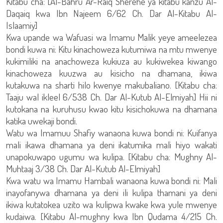
Kitabu cha: [Al-Bahru Ar-Raiq Sherehe ya kitabu kanzu Al-
Daqaiq kwa Ibn Najeem 6/62 Ch. Dar Al-Kitabu Al-
Islaamiy]
Kwa upande wa Wafuasi wa Imamu Malik yeye ameelezea
bondi kuwa ni: Kitu kinachoweza kutumiwa na mtu mwenye
kukimiliki na anachoweza kukiuza au kukiwekea kiwango
kinachoweza kuuzwa au kisicho na dhamana, ikiwa
kutakuwa na sharti hilo kwenye makubaliano. [Kitabu cha:
Taaju wal ikleel 6/538 Ch. Dar Al-Kutub Al-Elmiyah] Hii ni
kutokana na kuruhusu kwao kitu kisichokuwa na dhamana
katika uwekaji bondi.
Watu wa Imamuu Shafiy wanaona kuwa bondi ni: Kuifanya
mali ikawa dhamana ya deni ikatumika mali hiyo wakati
unapokuwapo ugumu wa kulipa. [Kitabu cha: Mughny Al-
Muhtaaj 3/38 Ch. Dar Al-Kutub Al-Elmiyah]
Kwa watu wa Imamu Hambali wanaona kuwa bondi ni: Mali
inayofanywa dhamana ya deni ili kulipa thamani ya deni
ikiwa kutatokea uzito wa kulipwa kwake kwa yule mwenye
kudaiwa. [Kitabu Al-mughny kwa Ibn Qudama 4/215 Ch.