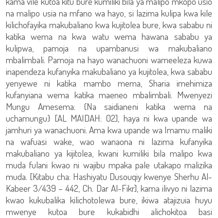
kama vile kutoa kitu bure kumiliki bila ya malipo mkopo usio
na malipo usia na mfano wa hayo, si lazima kulipa kwa kile
kilichofayika makubaliano kwa kujitolea bure, kwa sababu ni
katika wema na kwa watu wema hawana sababu ya
kulipwa, pamoja na upambanusi wa makubaliano
mbalimbali. Pamoja na hayo wanachuoni wameeleza kuwa
inapendeza kufanyika makubaliano ya kujitolea, kwa sababu
yenyewe ni katika mambo mema, Sharia imehimiza
kufanyiana wema katika maeneo mbalimbali. Mwenyezi
Mungu Amesema: {Na saidianeni katika wema na
uchamungu} [AL MAIDAH: 02], haya ni kwa upande wa
jamhuri ya wanachuoni. Ama kwa upande wa Imamu maliki
na wafuasi wake, wao wanaona ni lazima kufanyika
makubaliano ya kijitolea, kwani kumiliki bila malipo kwa
muda fulani kwao ni wajibu mpaka pale utakapo malizika
muda. [Kitabu cha: Hashiyatu Dusouqiy kwenye Sherhu Al-
Kabeer 3/439 – 442, Ch. Dar Al-Fikr], kama ilivyo ni lazima
kwao kukubalika kilichotolewa bure, ikiwa atajizuia huyu
mwenye kutoa bure kukabidhi alichokitoa basi