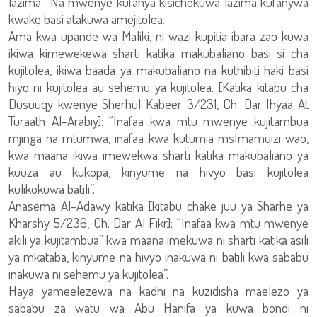
lazima”. Na mwenye kufanya kisichokuwa lazima kufanywa
kwake basi atakuwa amejitolea.
Ama kwa upande wa Maliki, ni wazi kupitia ibara zao kuwa
ikiwa kimewekewa sharti katika makubaliano basi si cha
kujitolea, ikiwa baada ya makubaliano na kuthibiti haki basi
hiyo ni kujitolea au sehemu ya kujitolea. [Katika kitabu cha
Dusuuqy kwenye Sherhul Kabeer 3/231, Ch. Dar Ihyaa At
Turaath Al-Arabiy]: “Inafaa kwa mtu mwenye kujitambua
mjinga na mtumwa, inafaa kwa kutumia msImamuizi wao,
kwa maana ikiwa imewekwa sharti katika makubaliano ya
kuuza au kukopa, kinyume na hivyo basi kujitolea
kulikokuwa batili”.
Anasema Al-Adawy katika [kitabu chake juu ya Sharhe ya
Kharshy 5/236, Ch. Dar Al Fikr]: “Inafaa kwa mtu mwenye
akili ya kujitambua” kwa maana imekuwa ni sharti katika asili
ya mkataba, kinyume na hivyo inakuwa ni batili kwa sababu
inakuwa ni sehemu ya kujitolea”.
Haya yameelezewa na kadhi na kuzidisha maelezo ya
sababu za watu wa Abu Hanifa ya kuwa bondi ni