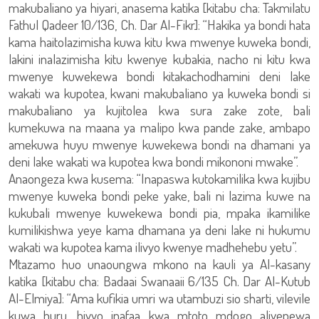
makubaliano ya hiyari, anasema katika [kitabu cha: Takmilatu
Fathul Qadeer 10/136, Ch. Dar Al-Fikr]: “Hakika ya bondi hata
kama haitolazimisha kuwa kitu kwa mwenye kuweka bondi,
lakini inalazimisha kitu kwenye kubakia, nacho ni kitu kwa
mwenye kuwekewa bondi kitakachodhamini deni lake
wakati wa kupotea, kwani makubaliano ya kuweka bondi si
makubaliano ya kujitolea kwa sura zake zote, bali
kumekuwa na maana ya malipo kwa pande zake, ambapo
amekuwa huyu mwenye kuwekewa bondi na dhamani ya
deni lake wakati wa kupotea kwa bondi mikononi mwake”.
Anaongeza kwa kusema: “Inapaswa kutokamilika kwa kujibu
mwenye kuweka bondi peke yake, bali ni lazima kuwe na
kukubali mwenye kuwekewa bondi pia, mpaka ikamilike
kumilikishwa yeye kama dhamana ya deni lake ni hukumu
wakati wa kupotea kama ilivyo kwenye madhehebu yetu”.
Mtazamo huo unaoungwa mkono na kauli ya Al-kasany
katika [kitabu cha: Badaai Swanaaii 6/135 Ch. Dar Al-Kutub
Al-Elmiya]: “Ama kufikia umri wa utambuzi sio sharti, vilevile
kuwa huru, hivyo inafaa kwa mtoto mdogo aliyepewa