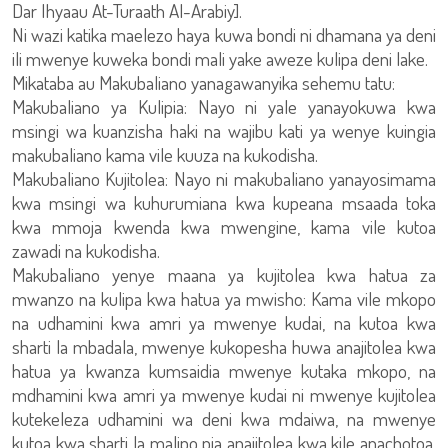
Dar Ihyaau At-Turaath Al-Arabiy].
Ni wazi katika maelezo haya kuwa bondi ni dhamana ya deni
ili mwenye kuweka bondi mali yake aweze kulipa deni lake.
Mikataba au Makubaliano yanagawanyika sehemu tatu:
Makubaliano ya Kulipia: Nayo ni yale yanayokuwa kwa
msingi wa kuanzisha haki na wajibu kati ya wenye kuingia
makubaliano kama vile kuuza na kukodisha.
Makubaliano Kujitolea: Nayo ni makubaliano yanayosimama
kwa msingi wa kuhurumiana kwa kupeana msaada toka
kwa mmoja kwenda kwa mwengine, kama vile kutoa
zawadi na kukodisha.
Makubaliano yenye maana ya kujitolea kwa hatua za
mwanzo na kulipa kwa hatua ya mwisho: Kama vile mkopo
na udhamini kwa amri ya mwenye kudai, na kutoa kwa
sharti la mbadala, mwenye kukopesha huwa anajitolea kwa
hatua ya kwanza kumsaidia mwenye kutaka mkopo, na
mdhamini kwa amri ya mwenye kudai ni mwenye kujitolea
kutekeleza udhamini wa deni kwa mdaiwa, na mwenye
kutoa kwa sharti la malipo pia anajitolea kwa kile anachotoa,