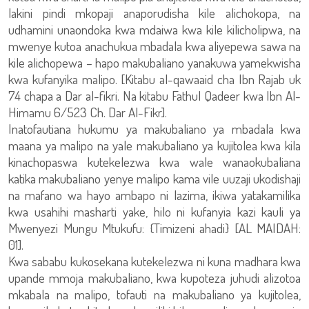
lakini pindi mkopaji anaporudisha kile alichokopa, na
udhamini unaondoka kwa mdaiwa kwa kile kilicholipwa, na
mwenye kutoa anachukua mbadala kwa aliyepewa sawa na
kile alichopewa – hapo makubaliano yanakuwa yamekwisha
kwa kufanyika malipo. [Kitabu al-qawaaid cha Ibn Rajab uk
74 chapa a Dar al-fikri. Na kitabu Fathul Qadeer kwa Ibn Al-
Himamu 6/523 Ch. Dar Al-Fikr].
Inatofautiana hukumu ya makubaliano ya mbadala kwa
maana ya malipo na yale makubaliano ya kujitolea kwa kila
kinachopaswa kutekelezwa kwa wale wanaokubaliana
katika makubaliano yenye malipo kama vile uuzaji ukodishaji
na mafano wa hayo ambapo ni lazima, ikiwa yatakamilika
kwa usahihi masharti yake, hilo ni kufanyia kazi kauli ya
Mwenyezi Mungu Mtukufu: {Timizeni ahadi} [AL MAIDAH:
01].
Kwa sababu kukosekana kutekelezwa ni kuna madhara kwa
upande mmoja makubaliano, kwa kupoteza juhudi alizotoa
mkabala na malipo, tofauti na makubaliano ya kujitolea,