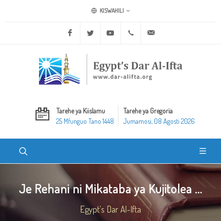
KISWAHILI
Facebook
Twitter
Youtube
+20 2 25970400
ask@dar-alifta.org
Tarehe ya Kiislamu
Tarehe ya Gregoria
25 Mfunguo Tano 1448
Jumamosi, 08 Agosti 2026
Je Rehani ni Mikataba ya Kujitolea ...
Egypt's Dar Al-Ifta