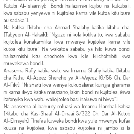
Kutubi Al-Islaamiy]: “Bondi hailazimiki kujibu na kukubali,
kwa sababu yenyewe ni kujitolea kama vile kutoa kitu bure
au sadaka”].
Na katika [kitabu cha Ahmad Shalaby katika kitabu cha:
[Tabyeen Al-Hakaik]: “Nguzo ni kula kutikia tu, kwa sababu
kujitolea kunakamilika kwa mwenye kujitolea kama vile
kutoa kitu bure”. Na wakatoa sababu ya hilo kuwa bondi
hailazimishi kitu chochote kwa kile kilichothibiti kwa
muwekewa bondi].
Anasema Rafiy katika watu wa Imamu Shafiy katika [kitabu
cha Fathu Al-Azeez Sherehe ya Al-Wajeez 10/58 Ch. Dar
Al-Fikr]: “Ni sharti kwa wenye kukubaliana: kuingia gharama
ni kama ilivyo katika mauziano, lakini bondi ni kujitolea, ikiwa
itafanyika kwa watu waliojitolea basi inakuwa ni hivyo”].
Na anasema al-bahuuty mfuasi wa Imamu Hambali katika
[Kitabu cha Kas-Shaaf Al-Qinaai 3/322 Ch. Dar Al-Kutub
Al-Elmiyah]: “Inafaa kuweka bondi kwa yule mwenye kufaa
kuuza na kujitolea, kwa sababu kujitolea ni jambo si la