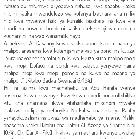
ruhusa au mtumwa aliyepewa ruhusa, kwa sababu katika
hilo ni katika mwendelezo wa kufanya biashara, ana miliki
hilo kwa mwenye haki ya kumiliki biashara, na kwa vile
bondi na kuweka bondi ni katika utekelezaji wa deni na
kudhamini, na wao wanamiliki hayo”.
Anaelezea Al-Kasaany kuwa katika bondi kuna maana ya
malipo, anasema kwa kutenganisha kati ya bondi na kuuza:
“Sura inayoonesha tofauti ni kuwa kuuza kuna malipo moja
kwa moja…[tofauti na bondi kwa sababu yenyewe haina
malipo moja kwa moja, pamoja na kuwa na maana ya
malipo…”. [Kitabu Badaai Swanaai 6/154].
Hili ni lazima kwa madhehebu ya Abu Hanifa wenye
kusema kuwa mwenye kuwekewa bondi kunamthibitikia
kitu cha dhamana, ikiwa kitaharibika mikononi mwake
inakuwa malipo yamefanyika. Na katika maelezo ya Raafiy
yanayokubaliana na uwazi wa madhehebu ya Imamu Maliki,
anasema katika [kitabu cha: Fathu Al-Azeez ya Sharhe fupi
10/41, Ch. Dar Al-Fikr]: “Hakika ya masharti kwenye uwekaji