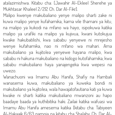
atalazimishwa. Kitabu cha: [Jawahir Al-Ekleel Sherehe ya
Mukhtasar Khaleel 2/212 Ch. Dar Al-Fikr].
Malipo kwenye makubaliano yenye malipo sharti zake ni
kuwa malipo yenye kufahamika, kama vile thamani ya kitu,
na malipo ya kukodi na mfano wa hayo, isipokuwa katika
malipo ya urafiki na malipo ya kujivua, kwani kutokujua
kwake hakubatilishi, kwa sababu yenyewe ni mrejesho
wenye kufahamika, nao ni mfano wa mahari. Ama
makubaliano ya kujitolea yenyewe hayana malipo, kwa
sababu ni hakuna makubaliano na kidogo kutofahamika, kwa
sababu makubaliano haya yanajengeka kwa wepesi na
uwezo.
Wanachuoni wa Imamu Abu Hanifa, Shafiy na Hambali
wanasema kuwa, makubaliano ya kuweka bondi ni
makubaliano ya kujitolea, wala hawajatofautiana kati ya kuwa
kwake ni sharti katika makubaliano mwanzoni au hapo
baadaye baada ya kuthibitika haki. Zailaii katika wafuasi wa
Imamu Abu Hanifa amesema katika [kitabu cha: Tabiyeen
Al-Hakaaik 6/63 pamoja na kitabu cha Shalaby Ch. Dar Al-