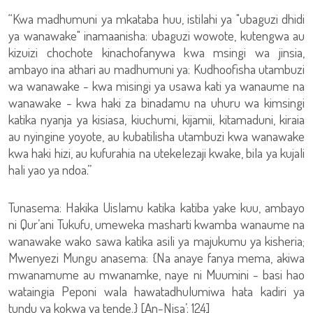
“Kwa madhumuni ya mkataba huu, istilahi ya "ubaguzi dhidi
ya wanawake" inamaanisha: ubaguzi wowote, kutengwa au
kizuizi chochote kinachofanywa kwa msingi wa jinsia,
ambayo ina athari au madhumuni ya: Kudhoofisha utambuzi
wa wanawake - kwa misingi ya usawa kati ya wanaume na
wanawake - kwa haki za binadamu na uhuru wa kimsingi
katika nyanja ya kisiasa, kiuchumi, kijamii, kitamaduni, kiraia
au nyingine yoyote, au kubatilisha utambuzi kwa wanawake
kwa haki hizi, au kufurahia na utekelezaji kwake, bila ya kujali
hali yao ya ndoa.”
Tunasema: Hakika Uislamu katika katiba yake kuu, ambayo
ni Qur’ani Tukufu, umeweka masharti kwamba wanaume na
wanawake wako sawa katika asili ya majukumu ya kisheria;
Mwenyezi Mungu anasema: {Na anaye fanya mema, akiwa
mwanamume au mwanamke, naye ni Muumini - basi hao
wataingia Peponi wala hawatadhulumiwa hata kadiri ya
tundu ya kokwa ya tende.} [An-Nisa’: 124]