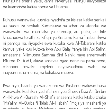
Mungu na sheria yake, kama Mwenyezi Mungu alivyoeleza
na kuamrisha katika sheria ya Uislamu.
Kuhusu wanawake kushika nyadhifa za kisiasa katika serikali
au taasisi za serikali; Kumekuwa na athari za utendaji wa
wanawake wa mamlaka ya utendaji, au polisi, au kile
kinachoitwa turathi za kifiqhi ya Kiislamu kama “hisba”, ikiwa
ni pamoja na: iliyopokelewa kutoka kwa Al-Tabarani katika
kamusi yake kuu kutoka kwa Abu Balaj Yahya bin Abi Salim,
amesema: Nilimuona Samraa Bint Nahik, naye amemwahi
Mtume (S. A.W.), akiwa amevaa ngao nene na pazia nene,
mkononi mwake mjeledi inayowaadhibu watu, na
inayoamrisha mema, na kukataza maovu.
Kwa hiyo, baadhi ya wanazuoni wa Kiislamu waliwaruhusu
wanawake kushika nyadhifa hizi nyeti. Sheikh Diaa Al-Din bin
Al-Ikhwa Al-Qurashi Al-Shafi'i anasema katika kitabu chake
"Ma'alim Al-Qurba fi Talab Al-Hisbah": "Moja ya masharti ya
muhtasib ni kuwa Muislamu, ana uhuru, mtu mzima,