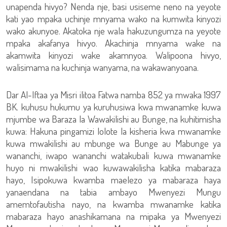
unapenda hivyo? Nenda nje, basi usiseme neno na yeyote
kati yao mpaka uchinje mnyama wako na kumwita kinyozi
wako akunyoe. Akatoka nje wala hakuzungumza na yeyote
mpaka akafanya hivyo. Akachinja mnyama wake na
akamwita kinyozi wake akamnyoa. Walipoona hivyo,
walisimama na kuchinja wanyama, na wakawanyoana.
Dar Al-Iftaa ya Misri ilitoa Fatwa namba 852 ya mwaka 1997
BK. kuhusu hukumu ya kuruhusiwa kwa mwanamke kuwa
mjumbe wa Baraza la Wawakilishi au Bunge, na kuhitimisha
kuwa: Hakuna pingamizi lolote la kisheria kwa mwanamke
kuwa mwakilishi au mbunge wa Bunge au Mabunge ya
wananchi, iwapo wananchi watakubali kuwa mwanamke
huyo ni mwakilishi wao kuwawakilisha katika mabaraza
hayo, Isipokuwa kwamba maelezo ya mabaraza haya
yanaendana na tabia ambayo Mwenyezi Mungu
amemtofautisha nayo, na kwamba mwanamke katika
mabaraza hayo anashikamana na mipaka ya Mwenyezi