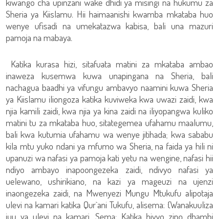
kiwango cha upinzani wake dhidi ya misingi na hukumu za
Sheria ya Kiislamu. Hii haimaanishi kwamba mkataba huo
wenye ufisadi na umekatazwa kabisa, bali una mazuri
pamoja na mabaya.
Katika kurasa hizi, sitafuata matini za mkataba ambao
inaweza kusemwa kuwa unapingana na Sheria, bali
nachagua baadhi ya vifungu ambavyo naamini kuwa Sheria
ya Kiislamu iliongoza katika kuviweka kwa uwazi zaidi, kwa
njia kamili zaidi, kwa njia ya kina zaidi na iliyopangwa kuliko
matini tu za mkataba huo, sitategemea ufahamu maalumu,
bali kwa kutumia ufahamu wa wenye jitihada; kwa sababu
kila mtu yuko ndani ya mfumo wa Sheria, na faida ya hili ni
upanuzi wa nafasi ya pamoja kati yetu na wengine, nafasi hii
ndiyo ambayo inapoongezeka zaidi, ndivyo nafasi ya
uelewano, ushirikiano, na kazi ya mageuzi na ujenzi
inaongezeka zaidi, na Mwenyezi Mungu Mtukufu alipotaja
ulevi na kamari katika Qur`ani Tukufu, alisema: {Wanakuuliza
juu ya ulevi na kamari. Sema: Katika hivyo zipo dhambi