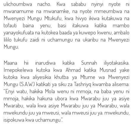
ulichoumbwa nacho. Kwa sababu nyinyi nyote ni
mwanamume na mwanamke, na nyote mmeumbwa na
Mwenyezi Mungu Mtukufu, kwa hivyo ikiwa kutakuwa na
tofauti baina yenu, basi itakuwa katika mambo
yanayokufuata na kutokea baada ya kuwepo kwenu, ambalo
lililo tukufu zaidi ni uchamungu na ukaribu na Mwenyezi
Mungu.
Maana hii inarudiwa katika Sunnah iliyotakasika.
Imepokelewa kutoka kwa Ahmad katika Musnad yake
kutoka kwa aliyesikia khutba ya Mtume wa Mwenyezi
Mungu (S.A.W.) katikati ya siku za Tashriyq kwamba alisema:
“Enyi watu, hakika Mola wenu ni mmoja, na baba yenu ni
mmoja, hakika hakuna ubora kwa Mwarabu juu ya asiye
Mwarabu, wala kwa asiye Mwarabu juu ya Mwarabu, wala
mwekundu juu ya mweusi, wala mweusi juu ya. mwekundu,
isipokuwa kwa uchamungu.”.