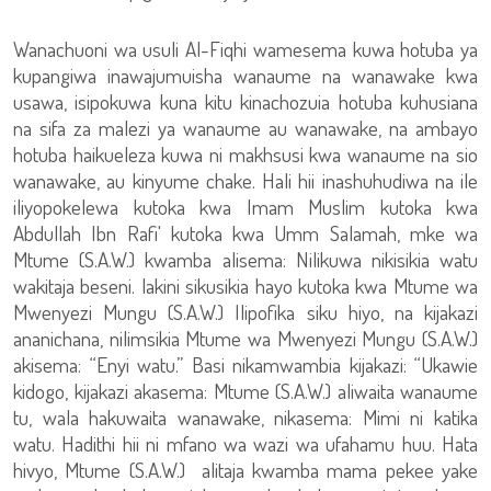
Wanachuoni wa usuli Al-Fiqhi wamesema kuwa hotuba ya
kupangiwa inawajumuisha wanaume na wanawake kwa
usawa, isipokuwa kuna kitu kinachozuia hotuba kuhusiana
na sifa za malezi ya wanaume au wanawake, na ambayo
hotuba haikueleza kuwa ni makhsusi kwa wanaume na sio
wanawake, au kinyume chake. Hali hii inashuhudiwa na ile
iliyopokelewa kutoka kwa Imam Muslim kutoka kwa
Abdullah Ibn Rafi' kutoka kwa Umm Salamah, mke wa
Mtume (S.A.W.) kwamba alisema: Nilikuwa nikisikia watu
wakitaja beseni. lakini sikusikia hayo kutoka kwa Mtume wa
Mwenyezi Mungu (S.A.W.) Ilipofika siku hiyo, na kijakazi
ananichana, nilimsikia Mtume wa Mwenyezi Mungu (S.A.W.)
akisema: “Enyi watu.” Basi nikamwambia kijakazi: “Ukawie
kidogo, kijakazi akasema: Mtume (S.A.W.) aliwaita wanaume
tu, wala hakuwaita wanawake, nikasema: Mimi ni katika
watu. Hadithi hii ni mfano wa wazi wa ufahamu huu. Hata
hivyo, Mtume (S.A.W.) alitaja kwamba mama pekee yake