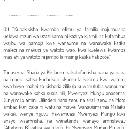
…………………………………………………………
(b) “Kuhakikisha kwamba elimu ya familia inajumuisha
uelewa mzuri wa uzazi kama ni kazi ya kijamii, na kutambua
wajibu wa pamoja kwa wanaume na wanawake katika
malezi na makuzi ya watoto wao, kwa kuelewa kwamba
maslahi ya watoto ni jambo la msingi katika hali zote.”
Tunasema: Sharia ya Kiislamu haikutofautisha baina ya baba
na mama katika kuchukua jukumu la kielimu kwa watoto,
kwa hivyo matini za kisheria zilikuja kuwahutubia wanaume
na wanawake katika suala hili; Mwenyezi Mungu anasema:
{Enyi mlio amini! Jilindeni nafsi zenu na ahali zenu na Moto
ambao kuni zake ni watu na mawe. Wanausimamia Malaika
wakali, wenye nguvu, hawamuasi Mwenyezi Mungu kwa
anayo waamrisha, na wanatenda wanayo amrishwa.}
[Attahrim: 6] katika aya tukufu hii Mwenyezi Mungu Mtukufu