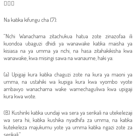

Na katika kifungu cha (7):
“Nchi Wanachama zitachukua hatua zote zinazofaa ili
kuondoa ubaguzi dhidi ya wanawake katika maisha ya
kisiasa na ya umma ya nchi, na hasa zitahakikisha kwa
wanawake, kwa misingi sawa na wanaume, haki ya:
(a) Upigaji kura katika chaguzi zote na kura ya maoni ya
umma, na ustahiki wa kupiga kura kwa vyombo vyote
ambavyo wanachama wake wamechaguliwa kwa upigaji
kura kwa wote.
(B) Kushiriki katika uundaji wa sera ya serikali na utekelezaji
wa sera hii, katika kushika nyadhifa za umma, na katika
kutekeleza majukumu yote ya umma katika ngazi zote za
serikali.”.