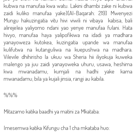
kubwa na manufaa kwa watu. Lakini dhambi zake ni kubwa
zaidi kuliko manufaa yake}[Al-Baqarah: 219] Mwenyezi
Mungu hakuzingatia vitu hivi viwili ni vibaya kabisa, bali
alirejelea yaliyomo ndani yao yenye manufaa fulani. Hata
hivyo, manufaa haya yalipofikiwa na idadi ya madhara
yanayoweza kutokea, kuzingatia upande wa manufaa
kulifutwa na kutanguliwa na kuepushwa na madhara.
Vilevile dhihirisho la ukuu wa Sheria hii iliyokuja kuweka
malengo ya juu zaidi yanayoweka uhuru, usawa, heshima
kwa mwanadamu, kumjali na hadhi yake kama
mwanadamu, bila ya kujali jinsia, rangi au kabila.
%%%
Mitazamo katika baadhi ya matini za Mkataba:
Imesemwa katika Kifungu cha 1 cha mkataba huo: