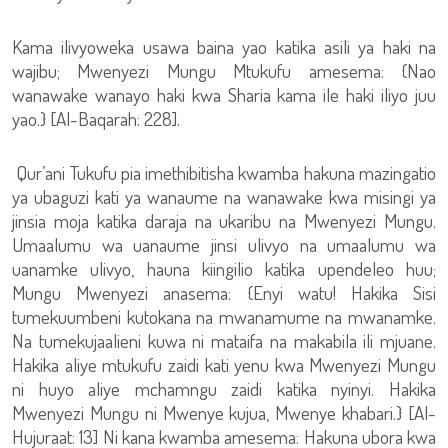
Kama ilivyoweka usawa baina yao katika asili ya haki na
wajibu; Mwenyezi Mungu Mtukufu amesema: {Nao
wanawake wanayo haki kwa Sharia kama ile haki iliyo juu
yao.} [Al-Baqarah: 228].
Qur’ani Tukufu pia imethibitisha kwamba hakuna mazingatio
ya ubaguzi kati ya wanaume na wanawake kwa misingi ya
jinsia moja katika daraja na ukaribu na Mwenyezi Mungu.
Umaalumu wa uanaume jinsi ulivyo na umaalumu wa
uanamke ulivyo, hauna kiingilio katika upendeleo huu;
Mungu Mwenyezi anasema: {Enyi watu! Hakika Sisi
tumekuumbeni kutokana na mwanamume na mwanamke.
Na tumekujaalieni kuwa ni mataifa na makabila ili mjuane.
Hakika aliye mtukufu zaidi kati yenu kwa Mwenyezi Mungu
ni huyo aliye mchamngu zaidi katika nyinyi. Hakika
Mwenyezi Mungu ni Mwenye kujua, Mwenye khabari.} [Al-
Hujuraat: 13] Ni kana kwamba amesema: Hakuna ubora kwa