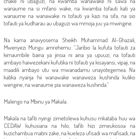
chake ni ubaguzi, na kwamba wanawake ni sawa na
wanaume na si mfano wake, na kwamba tofauti kati ya
wanaume na wanawake ni tofauti ya kazi na sifa, na sio
tofauti ya kudharau au ubaguzi wa mmoja juu ya mwingine.
Na kama anavyosema Sheikh Muhammad Al-Ghazali,
Mwenyezi Mungu amrehemu: “Jaribio la kufuta tofauti za
kimaumbile baina ya jinsia ni aina ya upuuzi, na tofauti
ambayo haiwezekani kufutika ni tofauti ya kisayansi, vipaji, na
maadili ambayo utu wa mwanadamu unayotegemea. Na
katika nyanja hii wanawake wanaweza kushinda kuliko
wengine, na wanaume pia wanaweza kushinda.”
Malengo na Mbinu ya Makala:
Makala na tafiti nyingi zimetolewa kuhusu mkataba huu wa
CEDAW kuhusiana na hilo, tafiti hizi zimeukosoa na
kuzichambua matini zake, na kueleza ufisadi wa mafisadi, na