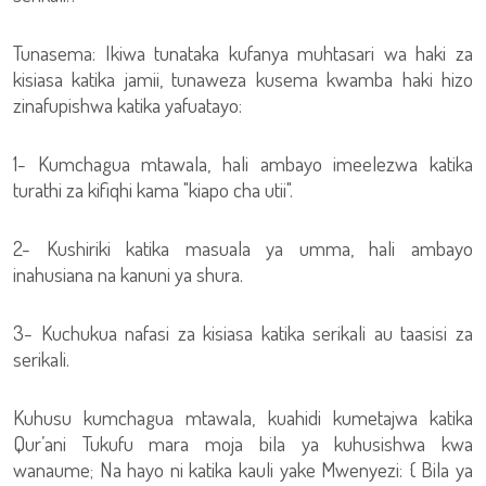
Tunasema: Ikiwa tunataka kufanya muhtasari wa haki za
kisiasa katika jamii, tunaweza kusema kwamba haki hizo
zinafupishwa katika yafuatayo:
1- Kumchagua mtawala, hali ambayo imeelezwa katika
turathi za kifiqhi kama "kiapo cha utii".
2- Kushiriki katika masuala ya umma, hali ambayo
inahusiana na kanuni ya shura.
3- Kuchukua nafasi za kisiasa katika serikali au taasisi za
serikali.
Kuhusu kumchagua mtawala, kuahidi kumetajwa katika
Qur’ani Tukufu mara moja bila ya kuhusishwa kwa
wanaume; Na hayo ni katika kauli yake Mwenyezi: { Bila ya