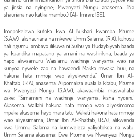
ya jinsia na nyingine; Mwenyezi Mungu anasema: {Na
shauriana nao katika mambo.} [Al- Imran: 159].
Imepokelewa kutoka kwa Al-Bukhari kwamba Mtume
(S.A.W) alishauriana na mkewe Umm Salama, (R.A), kuhusu
hali ngumu, ambayo ilikuwa ni Sulhu ya Hudaybiyyah baada
ya kuandika mapatano ya amani na washirikina, baada ya
hapo aliwaamuru Waislamu wachinje wanyama wao na
kunyoa nywele zao na hawaendi Makka mwaka huu, na
hakuna hata mmoja wao aliyekwenda.” Omar Ibn Al-
Khattab, (R.A), anasema: Alipomaliza suala la kitabu, Mtume
wa Mwenyezi Mungu (S.A.W), akawaambia maswahaba
zake: “Simameni na wachinje wanyama, kisha nyoeni.”
Akasema: Wallahi hakuna hata mmoja wao aliyesimama
mpaka akasema hayo mara tatu. Wakati hakuna hata mmoja
wao aliyesimama, Omar Ibn Al-Khattab, (R.A), alikwenda
kwa Ummu Salama na kumweleza yaliyotokea na watu.
Umm Salama akasema: Ewe Mtume wa Mwenyezi Mungu