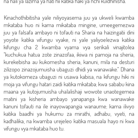
na hali ya lazima ya hati hii katika haki ya nchi kuidhinisha.
Kinachothibitisha yale niliyoyasema juu ya ukweli kwamba
mkataba huo ni kama mikataba mingine, umeegemezwa
juu ya falsafa ambayo ni tofauti na Sharia na haizingatii dini
yoyote katika vifungu vyake, ni yale yaliyoelezwa katika
kifungu cha 2 kwamba vyama vya serikali vinajitolea
"kuchukua hatua zote zinazofaa, ikiwa ni pamoja na sheria,
kurekebisha au kukomesha sheria, kanuni, mila na desturi
zilizopo zinazojumuisha ubaguzi dhidi ya wanawake." Dhana
ya kutokomeza ubaguzi ni usawa kabisa, na kifungu hiki ni
moja ya vifungu hatari zaidi katika mkataba; kwa sababu kina
maana ya kutojumuisha uhalalishaji wowote unaotegemea
matini ya kisheria ambayo yanapanga kwa wanawake
kanuni tofauti na ile inayowapangia wanaume; kama ilivyo
katika baadhi ya hukumu za mirathi, adhabu, vyeti, na
kadhalika, na kwamba urejeleo katika masuala hayo ni kwa
vifungu vya mkataba huo tu.