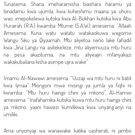
Tunasema: Sharia imeharamisha biashara haramu ya
binadamu kwa ujumla; kwa kuheshimu maana ya uhuru
wao; imepokelewa kutoka kwa Al-Bukhari kutoka kwa Abu
Hurairah (R.A.) kwamba Mtume (S.A.W.) amesema: “Allaah
Amesema: Kuna watu watatu watakaokuwa wagomvi
Wangu Siku ya Qiyaamah; Mtu aliyetoa neno lake (ahadi)
kwa Jina Langu na asitekeleze, mtu aliyemuuza mtu huru
na pesa akazitumia; na mtu aliyeajiri mfanyakazi
wakakubaliana kisha asimpe ujira wake”
Imamu Al-Nawawi amesema: “Uuzaji wa mtu huru ni batili
kwa Ijmaa” Miongoni mwa misingi ya jumla ya fiqhi ni
kwamba: “Mtu huru haingii chini ya mkono”, Al-Hamwi
amesema: “Inafahamika kutoka kuwa mtu huru haingii chini
ya mkono; yaani hawezi kumilikiwa kwa unyang'anyi na
umiliki.
Ama unyonyaji wa wanawake katika uasherati, ni jambo