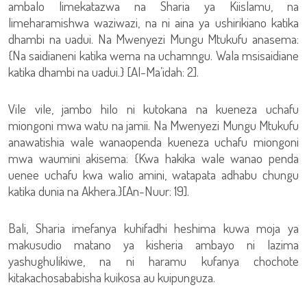
ambalo limekatazwa na Sharia ya Kiislamu, na
limeharamishwa waziwazi, na ni aina ya ushirikiano katika
dhambi na uadui. Na Mwenyezi Mungu Mtukufu anasema:
{Na saidianeni katika wema na uchamngu. Wala msisaidiane
katika dhambi na uadui.} [Al-Ma’idah: 2].
Vile vile, jambo hilo ni kutokana na kueneza uchafu
miongoni mwa watu na jamii. Na Mwenyezi Mungu Mtukufu
anawatishia wale wanaopenda kueneza uchafu miongoni
mwa waumini akisema: {Kwa hakika wale wanao penda
uenee uchafu kwa walio amini, watapata adhabu chungu
katika dunia na Akhera.}[An-Nuur: 19].
Bali, Sharia imefanya kuhifadhi heshima kuwa moja ya
makusudio matano ya kisheria ambayo ni lazima
yashughulikiwe, na ni haramu kufanya chochote
kitakachosababisha kuikosa au kuipunguza.