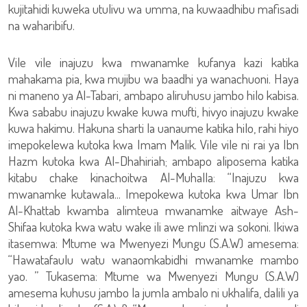
kujitahidi kuweka utulivu wa umma, na kuwaadhibu mafisadi
na waharibifu.
Vile vile inajuzu kwa mwanamke kufanya kazi katika
mahakama pia, kwa mujibu wa baadhi ya wanachuoni. Haya
ni maneno ya Al-Tabari, ambapo aliruhusu jambo hilo kabisa.
Kwa sababu inajuzu kwake kuwa mufti, hivyo inajuzu kwake
kuwa hakimu. Hakuna sharti la uanaume katika hilo, rahi hiyo
imepokelewa kutoka kwa Imam Malik. Vile vile ni rai ya Ibn
Hazm kutoka kwa Al-Dhahiriah; ambapo aliposema katika
kitabu chake kinachoitwa Al-Muhalla: “Inajuzu kwa
mwanamke kutawala... Imepokewa kutoka kwa Umar Ibn
Al-Khattab kwamba alimteua mwanamke aitwaye Ash-
Shifaa kutoka kwa watu wake ili awe mlinzi wa sokoni. Ikiwa
itasemwa: Mtume wa Mwenyezi Mungu (S.A.W) amesema:
“Hawatafaulu watu wanaomkabidhi mwanamke mambo
yao. ” Tukasema: Mtume wa Mwenyezi Mungu (S.A.W)
amesema kuhusu jambo la jumla ambalo ni ukhalifa, dalili ya