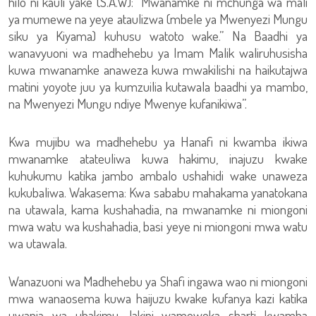
hilo ni kauli yake (S.A.W): “Mwanamke ni mchunga wa mali
ya mumewe na yeye ataulizwa (mbele ya Mwenyezi Mungu
siku ya Kiyama) kuhusu watoto wake.” Na Baadhi ya
wanavyuoni wa madhehebu ya Imam Malik waliruhusisha
kuwa mwanamke anaweza kuwa mwakilishi na haikutajwa
matini yoyote juu ya kumzuilia kutawala baadhi ya mambo,
na Mwenyezi Mungu ndiye Mwenye kufanikiwa”.
Kwa mujibu wa madhehebu ya Hanafi ni kwamba ikiwa
mwanamke atateuliwa kuwa hakimu, inajuzu kwake
kuhukumu katika jambo ambalo ushahidi wake unaweza
kukubaliwa. Wakasema: Kwa sababu mahakama yanatokana
na utawala, kama kushahadia, na mwanamke ni miongoni
mwa watu wa kushahadia, basi yeye ni miongoni mwa watu
wa utawala.
Wanazuoni wa Madhehebu ya Shafi ingawa wao ni miongoni
mwa wanaosema kuwa haijuzu kwake kufanya kazi katika
uwanja wa uhakimu, lakini wameweka sharti kwamba