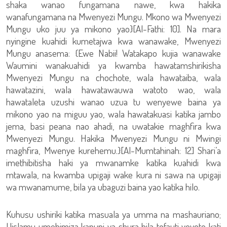
shaka wanao fungamana nawe, kwa hakika
wanafungamana na Mwenyezi Mungu. Mkono wa Mwenyezi
Mungu uko juu ya mikono yao}[Al-Fathi: 10]. Na mara
nyingine kuahidi kumetajwa kwa wanawake, Mwenyezi
Mungu anasema: {Ewe Nabii! Watakapo kujia wanawake
Waumini wanakuahidi ya kwamba hawatamshirikisha
Mwenyezi Mungu na chochote, wala hawataiba, wala
hawatazini, wala hawatawauwa watoto wao, wala
hawataleta uzushi wanao uzua tu wenyewe baina ya
mikono yao na miguu yao, wala hawatakuasi katika jambo
jema, basi peana nao ahadi, na uwatakie maghfira kwa
Mwenyezi Mungu. Hakika Mwenyezi Mungu ni Mwingi
maghfira, Mwenye kurehemu.}[Al-Mumtahinah: 12] Shari’a
imethibitisha haki ya mwanamke katika kuahidi kwa
mtawala, na kwamba upigaji wake kura ni sawa na upigaji
wa mwanamume, bila ya ubaguzi baina yao katika hilo.
Kuhusu ushiriki katika masuala ya umma na mashauriano;
Uislamu umehimiza kanuni ya shura bila tofauti yoyote kati