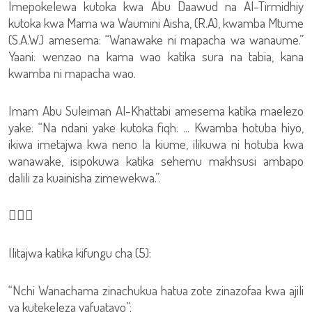
Imepokelewa kutoka kwa Abu Daawud na Al-Tirmidhiy
kutoka kwa Mama wa Waumini Aisha, (R.A), kwamba Mtume
(S.A.W.) amesema: “Wanawake ni mapacha wa wanaume.”
Yaani: wenzao na kama wao katika sura na tabia, kana
kwamba ni mapacha wao.
Imam Abu Suleiman Al-Khattabi amesema katika maelezo
yake: “Na ndani yake kutoka fiqh: ... Kwamba hotuba hiyo,
ikiwa imetajwa kwa neno la kiume, ilikuwa ni hotuba kwa
wanawake, isipokuwa katika sehemu makhsusi ambapo
dalili za kuainisha zimewekwa.”.

Ilitajwa katika kifungu cha (5):
“Nchi Wanachama zinachukua hatua zote zinazofaa kwa ajili
ya kutekeleza yafuatayo”: