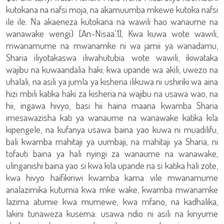
kutokana na nafsi moja, na akamuumba mkewe kutoka nafsi
ile ile. Na akaeneza kutokana na wawili hao wanaume na
wanawake wengi} [An-Nisaa’:1], Kwa kuwa wote wawili,
mwanamume na mwanamke ni wa jamii ya wanadamu,
Sharia iliyotakaswa iliwahutubia wote wawili, ikiwataka
wajibu na kuwaandalia haki; kwa upande wa akili, uwezo na
uhalali, na asili ya jumla ya kisheria ilikuwa ni ushiriki wa aina
hizi mbili katika haki za kisheria na wajibu na usawa wao, na
hii, ingawa hivyo, basi hii haina maana kwamba Sharia
imesawazisha kati ya wanaume na wanawake katika kila
kipengele, na kufanya usawa baina yao kuwa ni muadilifu,
bali kwamba mahitaji ya uumbaji, na mahitaji ya Sharia, ni
tofauti baina ya hali nyingi za wanaume na wanawake,
ulinganishi baina yao si kwa kila upande na si katika hali zote,
kwa hivyo haifikiriwi kwamba kama vile mwanamume
analazimika kutumia kwa mke wake, kwamba mwanamke
lazima atumie kwa mumewe, kwa mfano, na kadhalika,
lakini tunaweza kusema: usawa ndio ni asili na kinyume