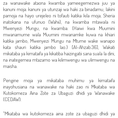
za wanawake ataona kwamba yameegemezwa juu ya
kanuni moja: kanuni ya utunzaji wa haki za binadamu, lakini
pamoja na hayo urejeleo ni tofauti katika kila moja; Sheria
inatokana na ufunuo (Wahii), na kwamba mtawala ni
Mwenyezi Mungu, na kwamba: {Haiwi kwa Muumini
mwanamume wala Muumini mwanamke kuwa na khiari
katika jambo, Mwenyezi Mungu na Mtume wake wanapo
kata shauri katika jambo lao.} [Al-Ahzab:36], Wakati
mikataba ya kimataifa ya kikatiba haizingatii sana suala la dini,
na inategemea mtazamo wa kilimwengu wa ulimwengu na
maisha.
Pengine moja ya mikataba muhimu ya kimataifa
inayohusiana na wanawake na haki zao ni Mkataba wa
Kutokomeza Aina Zote za Ubaguzi dhidi ya Wanawake
(CEDAW):
"Mkataba wa kutokomeza aina zote za ubaguzi dhidi ya