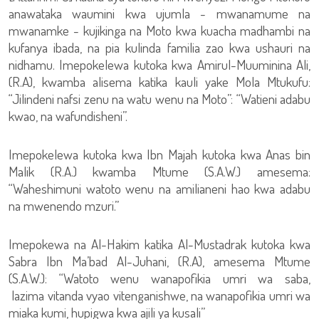
anawataka waumini kwa ujumla - mwanamume na
mwanamke - kujikinga na Moto kwa kuacha madhambi na
kufanya ibada, na pia kulinda familia zao kwa ushauri na
nidhamu. Imepokelewa kutoka kwa Amirul-Muuminina Ali,
(R.A), kwamba alisema katika kauli yake Mola Mtukufu:
“Jilindeni nafsi zenu na watu wenu na Moto”: “Watieni adabu
kwao, na wafundisheni”.
Imepokelewa kutoka kwa Ibn Majah kutoka kwa Anas bin
Malik (R.A.) kwamba Mtume (S.A.W.) amesema:
“Waheshimuni watoto wenu na amilianeni hao kwa adabu
na mwenendo mzuri.”
Imepokewa na Al-Hakim katika Al-Mustadrak kutoka kwa
Sabra Ibn Ma’bad Al-Juhani, (R.A), amesema Mtume
(S.A.W.): “Watoto wenu wanapofikia umri wa saba,
lazima vitanda vyao vitenganishwe, na wanapofikia umri wa
miaka kumi, hupigwa kwa ajili ya kusali”