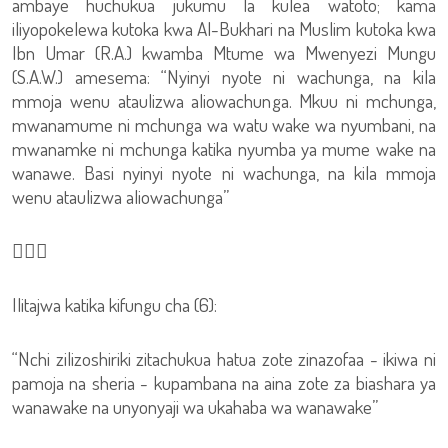
ambaye huchukua jukumu la kulea watoto; kama
iliyopokelewa kutoka kwa Al-Bukhari na Muslim kutoka kwa
Ibn Umar (R.A.) kwamba Mtume wa Mwenyezi Mungu
(S.A.W.) amesema: “Nyinyi nyote ni wachunga, na kila
mmoja wenu ataulizwa aliowachunga. Mkuu ni mchunga,
mwanamume ni mchunga wa watu wake wa nyumbani, na
mwanamke ni mchunga katika nyumba ya mume wake na
wanawe. Basi nyinyi nyote ni wachunga, na kila mmoja
wenu ataulizwa aliowachunga”

Ilitajwa katika kifungu cha (6):
“Nchi zilizoshiriki zitachukua hatua zote zinazofaa - ikiwa ni
pamoja na sheria - kupambana na aina zote za biashara ya
wanawake na unyonyaji wa ukahaba wa wanawake”