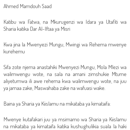
Ahmed Mamdouh Saad
Katibu wa Fatwa, na Mkurugenzi wa Idara ya Utafiti wa
Sharia katika Dar Al-Iftaa ya Misri
Kwa jina la Mwenyezi Mungu, Mwingi wa Rehema mwenye
kurehemu
Sifa zote njema anastahiki Mwenyezi Mungu, Mola Mlezi wa
walimwengu wote, na sala na amani zimshukie Mtume
aliyetumwa ili awe rehema kwa walimwengu wote, na juu
ya jamaa zake, Maswahaba zake na wafuasi wake.
Baina ya Sharia ya Kiislamu na mikataba ya kimataifa:
Mwenye kutafakari juu ya msimamo wa Sharia ya Kiislamu
na mikataba ya kimataifa katika kushughulikia suala la haki