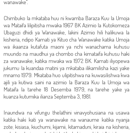
wanawake".
Chimbuko la mkataba huu ni kwamba Baraza Kuu la Umoja
wa Mataifa lilipitisha mwaka 1967 BK Azimio la Kutokomeza
Ubaguzi dhidi ya Wanawake, lakini Azimio hili halikuwa la
kisheria, ndipo Kamati ya Kituo cha Wanawake katika Umoja
wa ikaanza kutafuta maoni ya nchi wanachama kuhusu
muundo na maudhui ya chombo cha kimataifa kuhusu haki
za wanawake, katika mwaka wa 1972 BK. Kamati iliyopewa
jukumu la kuandaa matini ya mkataba ilikamilisha kazi yake
mnamo 1979. Mkataba huo ulipitishwa na kuwasilishwa kwa
ajili ya kutiwa saini na azimio la Baraza Kuu la Umoja wa
Mataifa la tarehe 18 Desemba 1979, na tarehe yake ya
kuanza kutumika ilianza Septemba 3, 1981.
Inaundwa na vifungu thelathini vinavyohusiana na usawa
katika haki kati ya wanawake na wanaume katika nyanja
zote; kisiasa, kiuchumi, kijamii, kitamaduni, kiraia na kisheria,