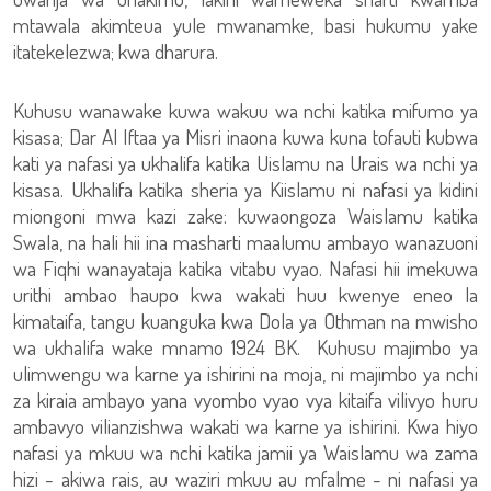
mtawala akimteua yule mwanamke, basi hukumu yake
itatekelezwa; kwa dharura.
Kuhusu wanawake kuwa wakuu wa nchi katika mifumo ya
kisasa; Dar Al Iftaa ya Misri inaona kuwa kuna tofauti kubwa
kati ya nafasi ya ukhalifa katika Uislamu na Urais wa nchi ya
kisasa. Ukhalifa katika sheria ya Kiislamu ni nafasi ya kidini
miongoni mwa kazi zake: kuwaongoza Waislamu katika
Swala, na hali hii ina masharti maalumu ambayo wanazuoni
wa Fiqhi wanayataja katika vitabu vyao. Nafasi hii imekuwa
urithi ambao haupo kwa wakati huu kwenye eneo la
kimataifa, tangu kuanguka kwa Dola ya Othman na mwisho
wa ukhalifa wake mnamo 1924 BK. Kuhusu majimbo ya
ulimwengu wa karne ya ishirini na moja, ni majimbo ya nchi
za kiraia ambayo yana vyombo vyao vya kitaifa vilivyo huru
ambavyo vilianzishwa wakati wa karne ya ishirini. Kwa hiyo
nafasi ya mkuu wa nchi katika jamii ya Waislamu wa zama
hizi - akiwa rais, au waziri mkuu au mfalme - ni nafasi ya