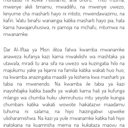
mwenye akili timamu, mwadilifu, na mwenye uwezo,
kinyume cha masharti hayo ni mtoto, mwendawazimu, na
kafiri. Watu binafsi wanaingia katika masharti hayo pia, hata
kama hawajaruhusiwa, ni pamoja na mchafu, mtumwa na
mwanamke.
Dar Al-Iftaa ya Misri ilitoa fatwa kwamba mwanamke
anaweza kufanya kazi kama mwakilishi wa mashtaka ya
utawala, mradi tu ana sifa na uwezo wa kuzingatia hilo na
majukumu yake ya kijamii na familia katika wakati huo huo,
na kwamba anazingatia maadili ya kisheria kwa masharti ya
tabia na mwenendo. Na kwamba ile tabia ya kazi
inayohitajika katika baadhi ya wakati kama hali ya kufunga
mlango wa chumba huku ukimruhusu mtu yeyote kuingia
chumbani katika wakati wowote haikatazwi maadamu
tuhuma ni salama, na hiyo haizingatiwi upweke
ulioharamishwa. Na kazi ya yule mwanamke katika hali hiyo
inatokana na kuamrisha mema na kukataza maovu na