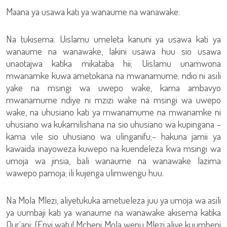
Maana ya usawa kati ya wanaume na wanawake:
Na tukisema: Uislamu umeleta kanuni ya usawa kati ya
wanaume na wanawake, lakini usawa huu sio usawa
unaotajwa katika mikataba hii; Uislamu unamwona
mwanamke kuwa ametokana na mwanamume; ndio ni asili
yake na msingi wa uwepo wake, kama ambavyo
mwanamume ndiye ni mzizi wake na msingi wa uwepo
wake, na uhusiano kati ya mwanamume na mwanamke ni
uhusiano wa kukamilishana na sio uhusiano wa kupingana -
kama vile sio uhusiano wa ulinganifu;- hakuna jamii ya
kawaida inayoweza kuwepo na kuendeleza kwa msingi wa
umoja wa jinsia, bali wanaume na wanawake lazima
wawepo pamoja; ili kujenga ulimwengu huu.
Na Mola Mlezi, aliyetukuka ametueleza juu ya umoja wa asili
ya uumbaji kati ya wanaume na wanawake akisema katika
Qur`ani: {Enyi watu! Mcheni Mola wenu Mlezi aliye kuumbeni