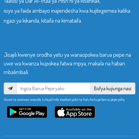
Taasisi ya Dar Al-Iftaa ya Misri ni ya kiserikali,
isiyo ya faida ambayo inajiendesha kwa kujitegemea katika
ngazi ya kikanda, kitaifa na kimataifa.
Jisajili kwenye orodha yetu ya wanaopokea barua pepe na
uwe wa kwanza kupokea fatwa mpya, makala na habari
mbalimbali.
Bofya kujiunga nasi
Usiwe na wasiwasi wowote, tutayalinda maelezo yako na hatutaitupa barua pepe yako.