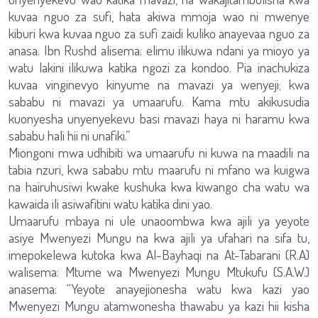
kuvaa nguo za sufi, hata akiwa mmoja wao ni mwenye
kiburi kwa kuvaa nguo za sufi zaidi kuliko anayevaa nguo za
anasa. Ibn Rushd alisema: elimu ilikuwa ndani ya mioyo ya
watu lakini ilikuwa katika ngozi za kondoo. Pia inachukiza
kuvaa vinginevyo kinyume na mavazi ya wenyeji; kwa
sababu ni mavazi ya umaarufu. Kama mtu akikusudia
kuonyesha unyenyekevu basi mavazi haya ni haramu kwa
sababu hali hii ni unafiki.”
Miongoni mwa udhibiti wa umaarufu ni kuwa na maadili na
tabia nzuri, kwa sababu mtu maarufu ni mfano wa kuigwa
na hairuhusiwi kwake kushuka kwa kiwango cha watu wa
kawaida ili asiwafitini watu katika dini yao.
Umaarufu mbaya ni ule unaoombwa kwa ajili ya yeyote
asiye Mwenyezi Mungu na kwa ajili ya ufahari na sifa tu,
imepokelewa kutoka kwa Al-Bayhaqi na At-Tabarani (R.A)
walisema: Mtume wa Mwenyezi Mungu Mtukufu (S.A.W.)
anasema: “Yeyote anayejionesha watu kwa kazi yao
Mwenyezi Mungu atamwonesha thawabu ya kazi hii kisha