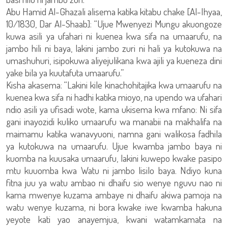
Abu Hamid Al-Ghazali alisema katika kitabu chake [Al-Ihyaa,
10/1830, Dar Al-Shaab]: “Ujue Mwenyezi Mungu akuongoze
kuwa asili ya ufahari ni kuenea kwa sifa na umaarufu, na
jambo hili ni baya, lakini jambo zuri ni hali ya kutokuwa na
umashuhuri, isipokuwa aliyejulikana kwa ajili ya kueneza dini
yake bila ya kuutafuta umaarufu.”
Kisha akasema: “Lakini kile kinachohitajika kwa umaarufu na
kuenea kwa sifa ni hadhi katika mioyo, na upendo wa ufahari
ndio asili ya ufisadi wote, kama ukisema kwa mfano: Ni sifa
gani inayozidi kuliko umaarufu wa manabii na makhalifa na
maimamu katika wanavyuoni, namna gani walikosa fadhila
ya kutokuwa na umaarufu. Ujue kwamba jambo baya ni
kuomba na kuusaka umaarufu, lakini kuwepo kwake pasipo
mtu kuuomba kwa Watu ni jambo lisilo baya. Ndiyo kuna
fitna juu ya watu ambao ni dhaifu sio wenye nguvu nao ni
kama mwenye kuzama ambaye ni dhaifu akiwa pamoja na
watu wenye kuzama, ni bora kwake iwe kwamba hakuna
yeyote kati yao anayemjua, kwani watamkamata na