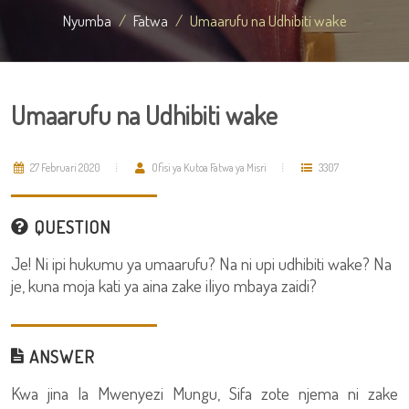
Nyumba
Fatwa
Umaarufu na Udhibiti wake
Umaarufu na Udhibiti wake
27 Februari 2020
Ofisi ya Kutoa Fatwa ya Misri
3307
QUESTION
Je! Ni ipi hukumu ya umaarufu? Na ni upi udhibiti wake? Na
je, kuna moja kati ya aina zake iliyo mbaya zaidi?
ANSWER
Kwa jina la Mwenyezi Mungu, Sifa zote njema ni zake