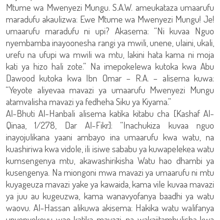
Mtume wa Mwenyezi Mungu. S.A.W. ameukataza umaarufu
maradufu akaulizwa: Ewe Mtume wa Mwenyezi Mungu! Je!
umaarufu maradufu ni upi? Akasema: “Ni kuvaa Nguo
nyembamba inayoonesha rangi ya mwili, unene, ulaini, ukali,
urefu na ufupi wa mwili wa mtu, lakini hata kama ni moja
kati ya hizo hali zote.” Na imepokelewa kutoka kwa Abu
Dawood kutoka kwa Ibn Omar – R.A. – alisema kuwa:
“Yeyote aliyevaa mavazi ya umaarufu Mwenyezi Mungu
atamvalisha mavazi ya fedheha Siku ya Kiyama.”
Al-Bhuti Al-Hanbali alisema katika kitabu cha [Kashaf Al-
Qinaa, 1/278, Dar Al-Fikr]: “Inachukiza kuvaa nguo
inayojulikana yaani ambayo ina umaarufu kwa watu, na
kuashiriwa kwa vidole, ili isiwe sababu ya kuwapelekea watu
kumsengenya mtu, akawashirikisha Watu hao dhambi ya
kusengenya. Na miongoni mwa mavazi ya umaarufu ni mtu
kuyageuza mavazi yake ya kawaida, kama vile kuvaa mavazi
ya juu au kugeuzwa, kama wanavyofanya baadhi ya watu
waovu. Al-Hassan alikuwa akisema: Hakika watu walifanya
unyenyekevu wao katika mavazi, na wakajitambulisha kwa