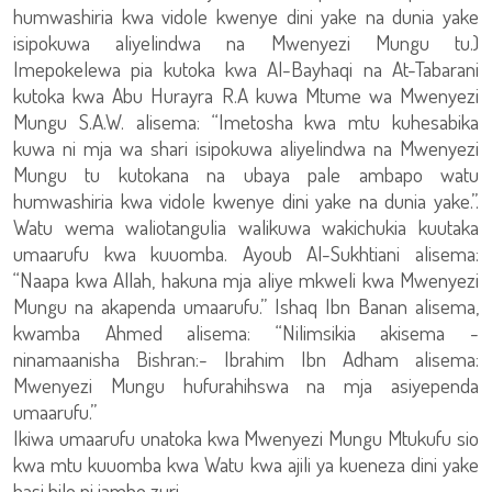
humwashiria kwa vidole kwenye dini yake na dunia yake
isipokuwa aliyelindwa na Mwenyezi Mungu tu.)
Imepokelewa pia kutoka kwa Al-Bayhaqi na At-Tabarani
kutoka kwa Abu Hurayra R.A kuwa Mtume wa Mwenyezi
Mungu S.A.W. alisema: “Imetosha kwa mtu kuhesabika
kuwa ni mja wa shari isipokuwa aliyelindwa na Mwenyezi
Mungu tu kutokana na ubaya pale ambapo watu
humwashiria kwa vidole kwenye dini yake na dunia yake.”.
Watu wema waliotangulia walikuwa wakichukia kuutaka
umaarufu kwa kuuomba. Ayoub Al-Sukhtiani alisema:
“Naapa kwa Allah, hakuna mja aliye mkweli kwa Mwenyezi
Mungu na akapenda umaarufu.” Ishaq Ibn Banan alisema,
kwamba Ahmed alisema: “Nilimsikia akisema -
ninamaanisha Bishran:- Ibrahim Ibn Adham alisema:
Mwenyezi Mungu hufurahihswa na mja asiyependa
umaarufu.”
Ikiwa umaarufu unatoka kwa Mwenyezi Mungu Mtukufu sio
kwa mtu kuuomba kwa Watu kwa ajili ya kueneza dini yake
basi hilo ni jambo zuri.