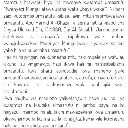
atamzuia thawabu hiyo, na mwenye kuuomba umaarufu
Mwenyezi Mungu atawajulisha watu ubaya wake”'. Ni bora
zaidi kutoomba umaarufu kabisa, lakini mtu anaombwa kwa
umaarufu. Abu Hamid Al-Ghazali alisema katika kitabu cha
[Ihyaa Ulumud Din, 10/1830, Dar Al-Shaab]: “Jambo zuri ni
kutokuwa na umaarufu, isipokuwa wale ambao
wanajulikana kwa Mwenyezi Mungu kwa ajili ya kueneza dini
yake bila ya kuuomba umaarufu.”
Hali hii haipingani na kuonesha mtu haki mbele ya watu au
kikundi au vinginevyo, hata ikiwa hali hii inamsababishia
umaarufu, kwa sharti asikusudie kwa maneno yake
umaarufu wowote, au kutaka ufahari, au sifa, umaarufu hapa
sio kawaida na haukusudiwi wala hauhitajiki wala
anautamani.
Kwa mujibu wa maelezo yaliyotangulia hapo juu: hali ya
kuuomba na kuutaka umaarufu ni jambo baya, na hii
haiyazuii mambo halali, lakini inawezekana kwa umaarufu
ukawa jambo la lazima au la kuhitajika, kama vile kuionesha
haki pasipo na kutarajia umaarufu.