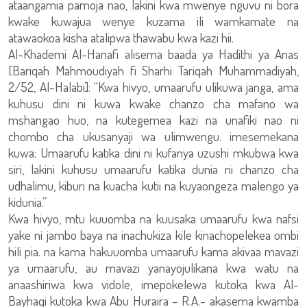
ataangamia pamoja nao, lakini kwa mwenye nguvu ni bora
kwake kuwajua wenye kuzama ili wamkamate na
atawaokoa kisha atalipwa thawabu kwa kazi hii.
Al-Khademi Al-Hanafi alisema baada ya Hadithi ya Anas
[Bariqah Mahmoudiyah fi Sharhi Tariqah Muhammadiyah,
2/52, Al-Halabi]: “Kwa hivyo, umaarufu ulikuwa janga, ama
kuhusu dini ni kuwa kwake chanzo cha mafano wa
mshangao huo, na kutegemea kazi na unafiki nao ni
chombo cha ukusanyaji wa ulimwengu. imesemekana
kuwa: Umaarufu katika dini ni kufanya uzushi mkubwa kwa
siri, lakini kuhusu umaarufu katika dunia ni chanzo cha
udhalimu, kiburi na kuacha kutii na kuyaongeza malengo ya
kidunia.”
Kwa hivyo, mtu kuuomba na kuusaka umaarufu kwa nafsi
yake ni jambo baya na inachukiza kile kinachopelekea ombi
hili pia. na kama hakuuomba umaarufu kama akivaa mavazi
ya umaarufu, au mavazi yanayojulikana kwa watu na
anaashiriwa kwa vidole, imepokelewa kutoka kwa Al-
Bayhaqi kutoka kwa Abu Huraira – R.A.- akasema kwamba