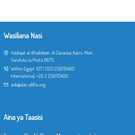
Wasiliana Nasi
Hadiqat al-Khalideen, Al Darassa, Kairo, Misri.
Sanduku la Posta 11675
Within Egypt:
107
|
(02) 25970400
International:
+20 2 25970400
ask@dar-alifta.org
Aina ya Taasisi