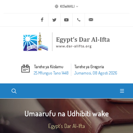
KISWAHILI
Facebook
Twitter
Youtube
+20 2 25970400
ask@dar-alifta.org
Tarehe ya Kiislamu
Tarehe ya Gregoria
25 Mfunguo Tano 1448
Jumamosi, 08 Agosti 2026
Umaarufu na Udhibiti wake
Egypt's Dar Al-Ifta