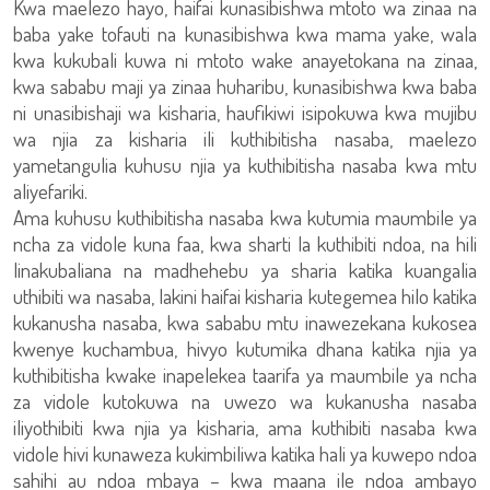
Kwa maelezo hayo, haifai kunasibishwa mtoto wa zinaa na
baba yake tofauti na kunasibishwa kwa mama yake, wala
kwa kukubali kuwa ni mtoto wake anayetokana na zinaa,
kwa sababu maji ya zinaa huharibu, kunasibishwa kwa baba
ni unasibishaji wa kisharia, haufikiwi isipokuwa kwa mujibu
wa njia za kisharia ili kuthibitisha nasaba, maelezo
yametangulia kuhusu njia ya kuthibitisha nasaba kwa mtu
aliyefariki.
Ama kuhusu kuthibitisha nasaba kwa kutumia maumbile ya
ncha za vidole kuna faa, kwa sharti la kuthibiti ndoa, na hili
linakubaliana na madhehebu ya sharia katika kuangalia
uthibiti wa nasaba, lakini haifai kisharia kutegemea hilo katika
kukanusha nasaba, kwa sababu mtu inawezekana kukosea
kwenye kuchambua, hivyo kutumika dhana katika njia ya
kuthibitisha kwake inapelekea taarifa ya maumbile ya ncha
za vidole kutokuwa na uwezo wa kukanusha nasaba
iliyothibiti kwa njia ya kisharia, ama kuthibiti nasaba kwa
vidole hivi kunaweza kukimbiliwa katika hali ya kuwepo ndoa
sahihi au ndoa mbaya – kwa maana ile ndoa ambayo