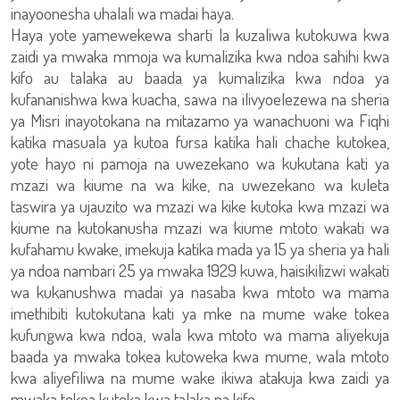
inayoonesha uhalali wa madai haya.
Haya yote yamewekewa sharti la kuzaliwa kutokuwa kwa
zaidi ya mwaka mmoja wa kumalizika kwa ndoa sahihi kwa
kifo au talaka au baada ya kumalizika kwa ndoa ya
kufananishwa kwa kuacha, sawa na ilivyoelezewa na sheria
ya Misri inayotokana na mitazamo ya wanachuoni wa Fiqhi
katika masuala ya kutoa fursa katika hali chache kutokea,
yote hayo ni pamoja na uwezekano wa kukutana kati ya
mzazi wa kiume na wa kike, na uwezekano wa kuleta
taswira ya ujauzito wa mzazi wa kike kutoka kwa mzazi wa
kiume na kutokanusha mzazi wa kiume mtoto wakati wa
kufahamu kwake, imekuja katika mada ya 15 ya sheria ya hali
ya ndoa nambari 25 ya mwaka 1929 kuwa, haisikilizwi wakati
wa kukanushwa madai ya nasaba kwa mtoto wa mama
imethibiti kutokutana kati ya mke na mume wake tokea
kufungwa kwa ndoa, wala kwa mtoto wa mama aliyekuja
baada ya mwaka tokea kutoweka kwa mume, wala mtoto
kwa aliyefiliwa na mume wake ikiwa atakuja kwa zaidi ya
mwaka tokea kutoka kwa talaka na kifo.