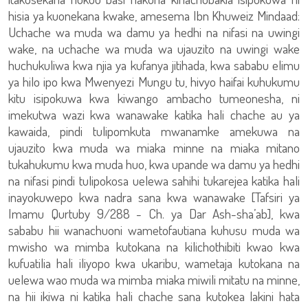
hisia ya kuonekana kwake, amesema Ibn Khuweiz Mindaad:
Uchache wa muda wa damu ya hedhi na nifasi na uwingi
wake, na uchache wa muda wa ujauzito na uwingi wake
huchukuliwa kwa njia ya kufanya jitihada, kwa sababu elimu
ya hilo ipo kwa Mwenyezi Mungu tu, hivyo haifai kuhukumu
kitu isipokuwa kwa kiwango ambacho tumeonesha, ni
imekutwa wazi kwa wanawake katika hali chache au ya
kawaida, pindi tulipomkuta mwanamke amekuwa na
ujauzito kwa muda wa miaka minne na miaka mitano
tukahukumu kwa muda huo, kwa upande wa damu ya hedhi
na nifasi pindi tulipokosa uelewa sahihi tukarejea katika hali
inayokuwepo kwa nadra sana kwa wanawake [Tafsiri ya
Imamu Qurtuby 9/288 - Ch. ya Dar Ash-sha’ab], kwa
sababu hii wanachuoni wametofautiana kuhusu muda wa
mwisho wa mimba kutokana na kilichothibiti kwao kwa
kufuatilia hali iliyopo kwa ukaribu, wametaja kutokana na
uelewa wao muda wa mimba miaka miwili mitatu na minne,
na hii ikiwa ni katika hali chache sana kutokea lakini hata