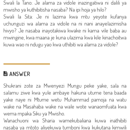
Swali la Tano: Je alama za vidole inazingatiwa ni dalili ya
mwisho ya kuthibitisha nasaba? Na ipi hoja ya hilo?
Swali la Sita: Je ni lazima kwa mtu yeyote kufanya
uchunguzi wa alama za vidole na ni nani anayelazimisha
hivyo? Je nasaba inayotakiwa kwake ni kama vile baba au
mwingine, kwa maana je kuna ulazima kwa kile kinachoitwa
kuwa wao ni ndugu yao kwa uthibiti wa alama za vidole?
ANSWER
Shukrani zote za Mwenyezi Mungu peke yake, sala na
salamu ziwe kwa yule ambaye hakuna utume tena baada
yake naye ni Mtume wetu Muhammad pamoja na watu
wake na Masahaba wake na wale wote wanaomfuata kwa
wema mpaka Siku ya Mwisho.
Wanachuoni wa Sharia wamekubaliana kuwa inathibiti
nasaba ya mtoto aliyekuwa tumboni kwa kukutana kimwili