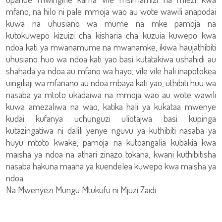
mfano, na hilo ni pale mmoja wao au wote wawili anapodai
kuwa na uhusiano wa mume na mke pamoja na
kutokuwepo kizuizi cha kisharia cha kuzuia kuwepo kwa
ndoa kati ya mwanamume na mwanamke, ikiwa haujathibiti
uhusiano huo wa ndoa kati yao basi kutatakiwa ushahidi au
shahada ya ndoa au mfano wa hayo, vile vile hali inapotokea
uingiliaji wa mfanano au ndoa mbaya kati yao, uthibiti huu wa
nasaba ya mtoto ukadaiwa na mmoja wao au wote wawili
kuwa amezaliwa na wao, katika hali ya kukataa mwenye
kudai kufanya uchunguzi uliotajwa basi kupinga
kutazingatiwa ni dalili yenye nguvu ya kuthibiti nasaba ya
huyu mtoto kwake, pamoja na kutoangalia kubakia kwa
maisha ya ndoa na athari zinazo tokana, kwani kuthibitisha
nasaba hakuna maana ya kuendelea kuwepo kwa maisha ya
ndoa.
Na Mwenyezi Mungu Mtukufu ni Mjuzi Zaidi