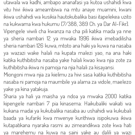
utawala wa kadhi, ambapo ananafasi ya kutoa ushahidi kwa
vitu hivi ikiwa ameambiwa na mtu anaye muamini, kwani
ikiwa ushahidi wa kusikia hautokubalika basi itapelekea uzito
na kukwama kwa hukumu [7/388, 389 Ch. ya Dar Al-Fikr].
Vipengele viwili cha kwanza na cha pili katika mada ya nne
ya sheria nambari 12 ya mwaka 1996 ikiwa imebadilisha
sheria nambari 126 kuwa, mtoto ana haki ya kuwa na nasaba
ya wazazi wake halali na kupata malezi yao, na ana haki
katika kuthibitisha nasaba yake halali kwao kwa njia zote za
kuthibitisha ikiwa ni pamoja na njia halali za kisayansi.
Miongoni mwa njia za kielimu za hivi sasa katika kuthibitisha
nasaba ni pamoja na maumbile ya alama za vidole, maelezo
yake ya kina yatakuja.
Sharia ya hali ya maisha ya ndoa ya mwaka 2000 katika
kipengele nambari 7 pia kinasema: Haikubaliki wakati wa
kukana madai ya kukubalika nasaba au ushahidi wa kukubali
baada ya kufariki kwa mwenye kurithiwa isipokuwa ikiwa
kutapatikana nyaraka rasmi au zimeandikwa zote kwa hati
ya marehemu na kuwa na saini yake au dalili ya wazi