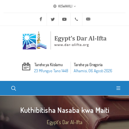
KISWAHILI
Facebook
Twitter
Youtube
+20 2 25970400
ask@dar-alifta.org
Tarehe ya Kiislamu
Tarehe ya Gregoria
23 Mfunguo Tano 1448
Alhamisi, 06 Agosti 2026
Kuthibitisha Nasaba kwa Maiti
Egypt's Dar Al-Ifta