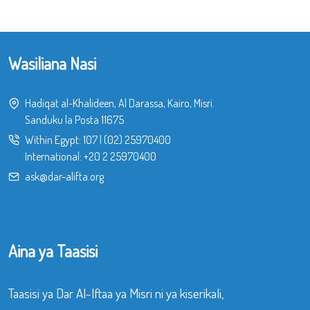
Wasiliana Nasi
Hadiqat al-Khalideen, Al Darassa, Kairo, Misri.
Sanduku la Posta 11675
Within Egypt:
107
|
(02) 25970400
International:
+20 2 25970400
ask@dar-alifta.org
Aina ya Taasisi
Taasisi ya Dar Al-Iftaa ya Misri ni ya kiserikali,