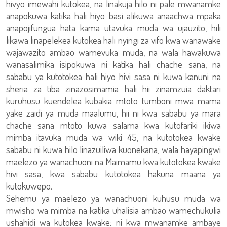
hivyo imewahi kutokea, na linakuja hilo ni pale mwanamke
anapokuwa katika hali hiyo basi alikuwa anaachwa mpaka
anapojifungua hata kama utavuka muda wa ujauzito, hili
likawa linapelekea kutokea hali nyingi za vifo kwa wanawake
wajawazito ambao wamevuka muda, na wala hawakuwa
wanasalimika isipokuwa ni katika hali chache sana, na
sababu ya kutotokea hali hiyo hivi sasa ni kuwa kanuni na
sheria za tiba zinazosimamia hali hii zinamzuia daktari
kuruhusu kuendelea kubakia mtoto tumboni mwa mama
yake zaidi ya muda maalumu, hii ni kwa sababu ya mara
chache sana mtoto kuwa salama kwa kutofariki ikiwa
mimba itavuka muda wa wiki 45, na kutotokea kwake
sababu ni kuwa hilo linazuiliwa kuonekana, wala hayapingwi
maelezo ya wanachuoni na Maimamu kwa kutotokea kwake
hivi sasa, kwa sababu kutotokea hakuna maana ya
kutokuwepo.
Sehemu ya maelezo ya wanachuoni kuhusu muda wa
mwisho wa mimba na katika uhalisia ambao wamechukulia
ushahidi wa kutokea kwake: ni kwa mwanamke ambaye