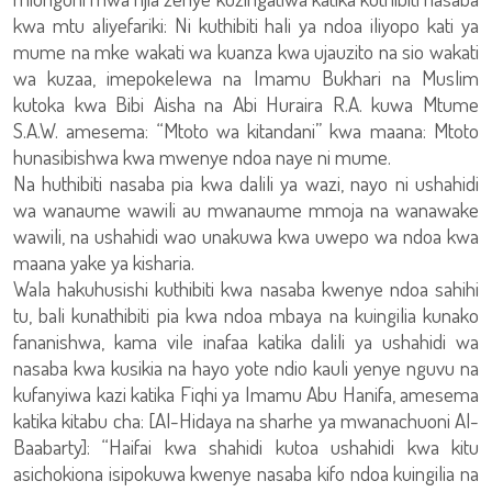
kwa mtu aliyefariki: Ni kuthibiti hali ya ndoa iliyopo kati ya
mume na mke wakati wa kuanza kwa ujauzito na sio wakati
wa kuzaa, imepokelewa na Imamu Bukhari na Muslim
kutoka kwa Bibi Aisha na Abi Huraira R.A. kuwa Mtume
S.A.W. amesema: “Mtoto wa kitandani” kwa maana: Mtoto
hunasibishwa kwa mwenye ndoa naye ni mume.
Na huthibiti nasaba pia kwa dalili ya wazi, nayo ni ushahidi
wa wanaume wawili au mwanaume mmoja na wanawake
wawili, na ushahidi wao unakuwa kwa uwepo wa ndoa kwa
maana yake ya kisharia.
Wala hakuhusishi kuthibiti kwa nasaba kwenye ndoa sahihi
tu, bali kunathibiti pia kwa ndoa mbaya na kuingilia kunako
fananishwa, kama vile inafaa katika dalili ya ushahidi wa
nasaba kwa kusikia na hayo yote ndio kauli yenye nguvu na
kufanyiwa kazi katika Fiqhi ya Imamu Abu Hanifa, amesema
katika kitabu cha: [Al-Hidaya na sharhe ya mwanachuoni Al-
Baabarty]: “Haifai kwa shahidi kutoa ushahidi kwa kitu
asichokiona isipokuwa kwenye nasaba kifo ndoa kuingilia na