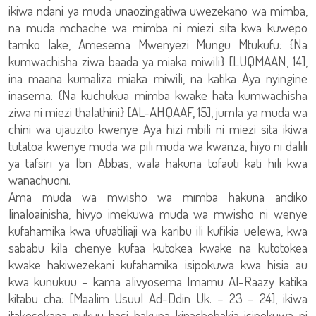
ikiwa ndani ya muda unaozingatiwa uwezekano wa mimba,
na muda mchache wa mimba ni miezi sita kwa kuwepo
tamko lake, Amesema Mwenyezi Mungu Mtukufu: {Na
kumwachisha ziwa baada ya miaka miwili} [LUQMAAN, 14],
ina maana kumaliza miaka miwili, na katika Aya nyingine
inasema: {Na kuchukua mimba kwake hata kumwachisha
ziwa ni miezi thalathini} [AL-AHQAAF, 15], jumla ya muda wa
chini wa ujauzito kwenye Aya hizi mbili ni miezi sita ikiwa
tutatoa kwenye muda wa pili muda wa kwanza, hiyo ni dalili
ya tafsiri ya Ibn Abbas, wala hakuna tofauti kati hili kwa
wanachuoni.
Ama muda wa mwisho wa mimba hakuna andiko
linaloainisha, hivyo imekuwa muda wa mwisho ni wenye
kufahamika kwa ufuatiliaji wa karibu ili kufikia uelewa, kwa
sababu kila chenye kufaa kutokea kwake na kutotokea
kwake hakiwezekani kufahamika isipokuwa kwa hisia au
kwa kunukuu – kama alivyosema Imamu Al-Raazy katika
kitabu cha: [Maalim Usuul Ad-Ddin Uk. – 23 – 24], ikiwa
itakosekana nukuu basi hakuna kinachobakia isipokuwa ni