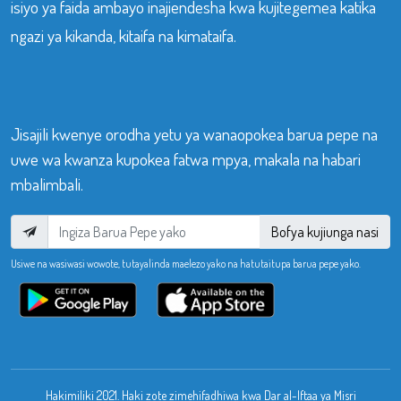
isiyo ya faida ambayo inajiendesha kwa kujitegemea katika
ngazi ya kikanda, kitaifa na kimataifa.
Jisajili kwenye orodha yetu ya wanaopokea barua pepe na
uwe wa kwanza kupokea fatwa mpya, makala na habari
mbalimbali.
Bofya kujiunga nasi
Usiwe na wasiwasi wowote, tutayalinda maelezo yako na hatutaitupa barua pepe yako.
Hakimiliki 2021. Haki zote zimehifadhiwa kwa Dar al-Iftaa ya Misri