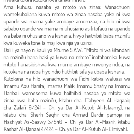
Ama kuhusu nasaba ya mtoto wa zinaa: Wanachuoni
wamekubaliana kuwa mtoto wa zinaa nasaba yake ni kwa
upande wa mama yake ambaye amemzaa, na hilo ni kwa
sababu upande wa mama ni uhusiano asili tofauti na upande
wa baba ni uhusiano wa kisharia, hivyo haithibiti baba mzinifu
kwa kuweka tone la maji kwa njia ya uzinzi.
Dalili ya hayo ni kauli ya Mtume S.A.W.: “Mtoto ni wa kitandani
na mzinifu hana haki ya kuwa na mtoto” inafahamika kuwa
mtoto hunasibishwa kwa mume ambaye mwenye ndoa, na
kutokana na ndoa hiyo ndio huthibiti sifa ya ubaba kisharia.
Kutokana na hilo wanachuoni wa Fiqhi katika wafuasi wa
Imamu Abu Hanifa, Imamu Malik, Imamu Shafiy na Imamu
Hanbali wamesema kuwa haithibiti nasaba ya mtoto wa
zinaa kwa baba mzinifu, kitabu cha: [Tabyeen Al-Haqaaiq
cha Zailai’i 6/241 – Ch. ya Dar Al-Kutub Al-Islaamy], na
kitabu cha: Sherh Saqhir cha Ahmad Dardir pamoja na
Hashiyat As-Saawy 3/540 – Ch. ya Dar Al-Maarif, kitabu
Kashaf Al-Qanaai 4/424 – Ch. ya Dar Al-Kutub Al-Elmiyah].