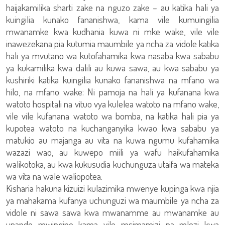
haijakamilika sharti zake na nguzo zake – au katika hali ya
kuingilia kunako fananishwa, kama vile kumuingilia
mwanamke kwa kudhania kuwa ni mke wake, vile vile
inawezekana pia kutumia maumbile ya ncha za vidole katika
hali ya mvutano wa kutofahamika kwa nasaba kwa sababu
ya kukamilika kwa dalili au kuwa sawa, au kwa sababu ya
kushiriki katika kuingilia kunako fananishwa na mfano wa
hilo, na mfano wake: Ni pamoja na hali ya kufanana kwa
watoto hospitali na vituo vya kulelea watoto na mfano wake,
vile vile kufanana watoto wa bomba, na katika hali pia ya
kupotea watoto na kuchanganyika kwao kwa sababu ya
matukio au majanga au vita na kuwa ngumu kufahamika
wazazi wao, au kuwepo miili ya wafu haikufahamika
walikotoka, au kwa kukusudia kuchunguza utaifa wa mateka
wa vita na wale waliopotea.
Kisharia hakuna kizuizi kulazimika mwenye kupinga kwa njia
ya mahakama kufanya uchunguzi wa maumbile ya ncha za
vidole ni sawa sawa kwa mwanamme au mwanamke au
upande mwingine kama vile msimamizi na mlezi kwa