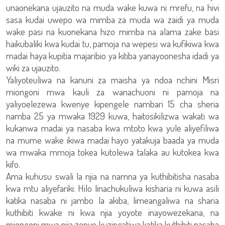
unaonekana ujauzito na muda wake kuwa ni mrefu, na hivi
sasa kudai uwepo wa mimba za muda wa zaidi ya muda
wake pasi na kuonekana hizo mimba na alama zake basi
haikubaliki kwa kudai tu, pamoja na wepesi wa kufikiwa kwa
madai haya kupitia majaribio ya kitiba yanayoonesha idadi ya
wiki za ujauzito.
Yaliyoteuliwa na kanuni za maisha ya ndoa nchini Misri
miongoni mwa kauli za wanachuoni ni pamoja na
yaliyoelezewa kwenye kipengele nambari 15 cha sheria
namba 25 ya mwaka 1929 kuwa, haitosikilizwa wakati wa
kukanwa madai ya nasaba kwa mtoto kwa yule aliyefiliwa
na mume wake ikiwa madai hayo yatakuja baada ya muda
wa mwaka mmoja tokea kutolewa talaka au kutokea kwa
kifo.
Ama kuhusu swali la njia na namna ya kuthibitisha nasaba
kwa mtu aliyefariki: Hilo linachukuliwa kisharia ni kuwa asili
katika nasaba ni jambo la akiba, limeangaliwa na sharia
kuthibiti kwake ni kwa njia yoyote inayowezekana, na
miongoni mwa njia zenye kuzingatiwa katika kuthibiti nasaba