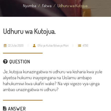
Nyumba
Fatwa
Udhuru wa Kutojua.
Udhuru wa Kutojua.
22 Julai 2020
Ofisi ya Kutoa Fatwa ya Misri
4750
QUESTION
Je, kutojua kunazingatiwa ni udhuru wa kisharia kwa yule
aliyetoa hukumu inayopingana na Uislamu ambapo
hahukumiwi kwa ukafiri wake? Na vipi vigezo vya ujinga
ambao unazingatiwa ni udhuru?
ANSWER