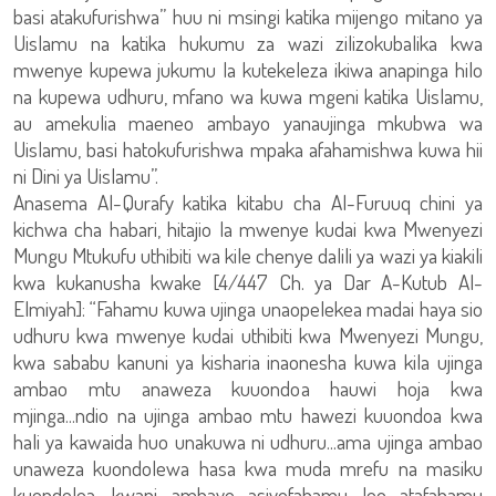
basi atakufurishwa” huu ni msingi katika mijengo mitano ya
Uislamu na katika hukumu za wazi zilizokubalika kwa
mwenye kupewa jukumu la kutekeleza ikiwa anapinga hilo
na kupewa udhuru, mfano wa kuwa mgeni katika Uislamu,
au amekulia maeneo ambayo yanaujinga mkubwa wa
Uislamu, basi hatokufurishwa mpaka afahamishwa kuwa hii
ni Dini ya Uislamu”.
Anasema Al-Qurafy katika kitabu cha Al-Furuuq chini ya
kichwa cha habari, hitajio la mwenye kudai kwa Mwenyezi
Mungu Mtukufu uthibiti wa kile chenye dalili ya wazi ya kiakili
kwa kukanusha kwake [4/447 Ch. ya Dar A-Kutub Al-
Elmiyah]: “Fahamu kuwa ujinga unaopelekea madai haya sio
udhuru kwa mwenye kudai uthibiti kwa Mwenyezi Mungu,
kwa sababu kanuni ya kisharia inaonesha kuwa kila ujinga
ambao mtu anaweza kuuondoa hauwi hoja kwa
mjinga...ndio na ujinga ambao mtu hawezi kuuondoa kwa
hali ya kawaida huo unakuwa ni udhuru...ama ujinga ambao
unaweza kuondolewa hasa kwa muda mrefu na masiku
kuendelea, kwani ambaye asiyefahamu leo atafahamu