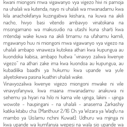
kwani miongoni mwa vigawanyo vya vigezo hivi ni pamoja
na uhalali wa kutenda, nayo ni uhalali wa mwanadamu kwa
kila anachokifanya kuzingatiwa kiishara, na kuwa na akili
nacho, hivyo basi vitendo ambavyo vinatokana na
msongamano wa makusudio na utashi kuna sharti kwa
mtendaji wake kuwa na akili timamu na ufahamu kamili,
mgawanyo huu ni miongoni mwa vigawanyo vya vigezo na
uhalali ambapo vinaweza kutokea athari kwa kupungua au
kuondoka kabisa, ambapo huitwa “vinavyo zaliwa kwenye
vigezo” na athari zake ima kwa kuondoa au kupungua, au
kubadilika baadhi ya hukumu kwa upande wa yule
aliyetokewa pasina kuathiri uhalali wake.
Vinavyozaliwa kwenye vigezo miongoni mwake ni vile
vinavyofanywa, kwa maana mwanadamu anakuwa ni
sehemu ya hiyari na hilo ni kama vile ujinga, lakini - ujinga
wowote - haupingani - na uhalali - anasema Zarkashiy
katika kitabu cha: [Manthuur 2/16 Ch. ya Wizara ya Waqfu na
mambo ya Uislamu nchini Kuwait]: Udhuru wa mjinga ni
kwa upande wa kumfanyia wepesi na wala sio upande wa