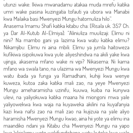
utunzi wake: Ikiwa mwanadamu atakaa muda mrefu katika
umri wake pasina kuzingatia tofauti ya ubora wa Manabii
kwa Malaika basi Mwenyezi Mungu hatomuliza hilo”.
Anasema Imamu Shafi katika kitabu cha: [Risala uk. 357 Ch.
ya Dar Al-Kutub Al-Elmiya]: “Aliniuliza muulizaji: Elimu ni
nini? Na mambo gani ya lazima kwa watu katika elimu?
Nikamjibu: Elimu ni aina mbili: Elimu ya jumla haitoweza
kufikiwa isipokuwa kwa yule aliyeshindwa na akili yake kwa
ujinga, akasema mfano wake ni vipi? Nikasema: Ni kama
mfano wa swala tano, na ulazima wa Mwenyezi Mungu kwa
watu ibada ya funga ya Ramadhani, kuhiji kwa wenye
kuweza, kutoa zaka katika mali zao, na yeye Mwenyezi
Mungu ameharamisha uzinifu, kuuwa, kuiba na kunywa
ulevi, na yaliyokuwa katika maana hii miongoni mwa yale
yaliyowekwa kwa waja na kuyaweka akilini na kuyafanyia
kazi kwa nafsi zao na mali zao na kujizuia na yale aliyo
haramisha Mwenyezi Mungu kwao, aina hii yote ya elimu ina
maandiko ndani ya Kitabu cha Mwenyezi Mungu na yapo
kwa Waislamu wote wakifundishana watu kutoka kwa wale