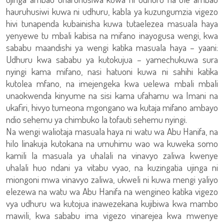
hauruhusiwi kuwa ni udhuru, kabla ya kuzungumzia vigezo
hivi tunapenda kubainisha kuwa tutaelezea masuala haya
yenyewe tu mbali kabisa na mifano inayogusa wengi, kwa
sababu maandishi ya wengi katika masuala haya – yaani:
Udhuru kwa sababu ya kutokujua – yamechukuwa sura
nyingi kama mifano, nasi hatuoni kuwa ni sahihi katika
kutolea mfano, na imejengeka kwa uelewa mbali mbali
unaokwenda kinyume na sisi kama ufahamu wa Imani na
ukafiri, hivyo tumeona mgongano wa kutaja mifano ambayo
ndio sehemu ya chimbuko la tofauti sehemu nyingi.
Na wengi waliotaja masuala haya ni watu wa Abu Hanifa, na
hilo linakuja kutokana na umuhimu wao wa kuweka somo
kamili la masuala ya uhalali na vinavyo zaliwa kwenye
uhalali huo ndani ya vitabu vyao, na kuzingatia ujinga ni
miongoni mwa vinavyo zaliwa, ukweli ni kuwa mengi yaliyo
elezewa na watu wa Abu Hanifa na wengineo katika vigezo
vya udhuru wa kutojua inawezekana kujibiwa kwa mambo
mawili, kwa sababu ima vigezo vinarejea kwa mwenye