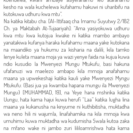
kesho na wala kuchelewa kufahamu hakuwi ni uharibifu na
kutokuwa udhuru kwa mtu”.
Na katika kitabu cha: [Al-Ittifaaq cha Imamu Suyutwy 2/182
Ch. ya Maktabah At-Tujaariyah]: “Ama yasiyokuwa udhuru
kwa mtu kwa kutojua kwake ni katika mambo ambayo
yanatakiwa kufanya haraka kufahamu maana yake kutokana
na maandiko ya hukumu za kisharia na dalili, kila tamko
lenye kuleta maana moja ya wazi yenye faida na kujua kuwa
ndio kusudio la Mwenyezi Mungu Mtukufu, basi hakuna
ufafanuzi wa maelezo ambapo kila mmoja anafahamu
maana ya upwekeshaji katika kauli yake Mwenyezi Myngu
Mtukufu: {Basi jua ya kwamba hapana mungu ila Mwenyezi
Mungu} [MUHAMMAD, 19], na Yeye hana mshirika katika
Uungu, hata kama hajui kuwa herufi “Laa” katika lugha lina
maana ya kukanusha na kinyume ni kuthibitisha, muktadha
wa neno hili ni wajumla, linafahamika na kila mmoja kwa
umuhimu kuwa muktadha wa kudumisha Swala kutoa zaka
na mfano wake ni jambo zuri lililoamrishwa hata kama