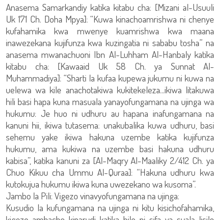
Anasema Samarkandiy katika kitabu cha: [Mizani al-Usuuli
Uk 171 Ch. Doha Mpya]: “Kuwa kinachoamrishwa ni chenye
kufahamika kwa mwenye kuamrishwa kwa maana
inawezekana kujifunza kwa kuzingatia ni sababu tosha” na
anasema mwanachuoni Ibn Al-Luhham Al-Hanbaly katika
kitabu cha: [Kawaaid Uk 58 Ch. ya Sunnat Al-
Muhammadiya]: “Sharti la kufaa kupewa jukumu ni kuwa na
uelewa wa kile anachotakiwa kukitekeleza...ikiwa litakuwa
hili basi hapa kuna masuala yanayofungamana na ujinga wa
hukumu: Je huo ni udhuru au hapana inafungamana na
kanuni hii, ikiwa tutasema: unakubalika kuwa udhuru, basi
sehemu yake ikiwa hakuna uzembe katika kujifunza
hukumu, ama kukiwa na uzembe basi hakuna udhuru
kabisa”, katika kanuni za [Al-Maqry Al-Maaliky 2/412 Ch. ya
Chuo Kikuu cha Ummu Al-Quraa]: “Hakuna udhuru kwa
kutokujua hukumu ikiwa kuna uwezekano wa kusoma”.
Jambo la Pili: Vigezo vinavyofungamana na ujinga:
Kusudio la kufungamana na ujinga ni kitu kisichofahamika,
kigezo ambacho kinarudi katika hilo ni sifa ya suala lisilo