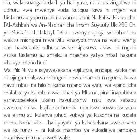
nia, wala kuangalia dalili ya hali yake, ndio unazingatiwa ni
udhuru kwa mwenye kudai kutojua ikiwa ni mgeni wa
Uislamu au yupo mbali na wanachuoni. Na katika kitabu cha:
[Al-Ashbah wa An-Nadhair cha Imam Suyuuty Uk 200 Ch.
ya Mustafa al-Halaby]: “Kila mwenye ujinga wa uharamu
wakitu miongoni mwa vitu vinavyotumiwa na watu wengi
basi haukubaliki udhuru wake isipokuwa akiwa ni mgeni
katika Uislamu au amekulia maeneo yaliyo mbali hakuna
vitu vya mfano huo”.
Wa Pili: Ni yule isiyawezekana kujifunza, ambapo katika hali
hii ujinga unakuwa miongoni mwa mambo magumu kuwa
nayo mbali, na hilo ni kama mfano wa watu wa kipindi cha
matatizo ya kupotea kwa athari ya Mtume, pindi inapotokea
yanayopelekea ukafiri hakufurishwi mtu, kwa sababu
uwezekano wa kujifunza huenda upo kwa kuwauliza watu
wa elimu au kufanya juhudi kubwa ya kusoma na kupata
elimu, kama vile - hali yoyote ya kukosekana uwezekano
wa kujifunza - ni katika mambo ya kukadiriwa ambayo
huachiwa mtu na ukweli wake.