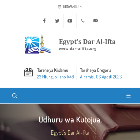
KISWAHILI
Facebook
Twitter
Youtube
+20 2 25970400
ask@dar-alifta.org
Tarehe ya Kiislamu
Tarehe ya Gregoria
23 Mfunguo Tano 1448
Alhamisi, 06 Agosti 2026
Udhuru wa Kutojua.
Egypt's Dar Al-Ifta