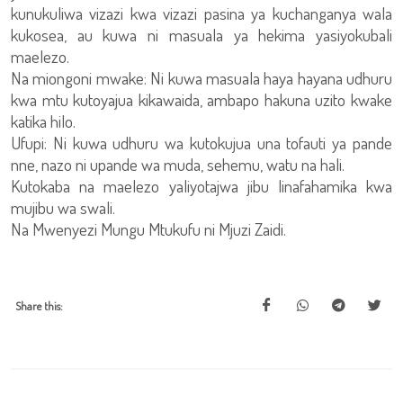
kunukuliwa vizazi kwa vizazi pasina ya kuchanganya wala
kukosea, au kuwa ni masuala ya hekima yasiyokubali
maelezo.
Na miongoni mwake: Ni kuwa masuala haya hayana udhuru
kwa mtu kutoyajua kikawaida, ambapo hakuna uzito kwake
katika hilo.
Ufupi: Ni kuwa udhuru wa kutokujua una tofauti ya pande
nne, nazo ni upande wa muda, sehemu, watu na hali.
Kutokaba na maelezo yaliyotajwa jibu linafahamika kwa
mujibu wa swali.
Na Mwenyezi Mungu Mtukufu ni Mjuzi Zaidi.
Share this: