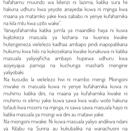
hafahamu muundo wa kitenzi ni lazima, katika sura hii
hakuna udhuru kwa yeyote anayedai kuwa ni mjinga kwa
maana ya matamko yake kwa sababu ni yenye kufahamika
na kila mtu kwa uzito wake”.
Yanayofahamika katika jumla ya maandiko haya ni kuwa
kujitokeza masuala ya kisharia na kuenea kwake
hutengeneza vielelezo kadhaa ambapo pindi inapopatikana
hukumu kwa hilo na kukosekana kwake kunakuwa ni katika
masuala yaliyojificha ambayo hupewa udhuru kwa
asiyeyajua pamoja na kuchunga masharti mengine
yaliyobaki.
Na kusudio la vielelezo hivi ni mambo mengi: Miongoni
mwake ni masuala kuwa ni yenye kufahamika kuwa ni
muhimu katika dini, na maana ya kufahamika kwake ni
muhimu ni elimu yake kuwa sawa kwa watu wote hakuna
tofauti kwa msomi na mjinga, ni sawa sawa masuala hayo ni
katika masuala ya msingi wa dini au matawi yake.
Na miongoni mwake: Ni kuwa masuala yaliyo andikwa ndani
ya Kitabu na Sunna au kukubalika na wanachuoni na