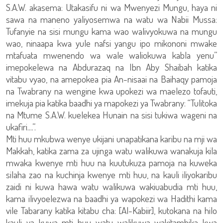
S.A.W. akasema: Utakasifu ni wa Mwenyezi Mungu, haya ni
sawa na maneno yaliyosemwa na watu wa Nabii Mussa:
Tufanyie na sisi mungu kama wao walivyokuwa na mungu
wao, ninaapa kwa yule nafsi yangu ipo mikononi mwake
mtafuata mwenendo wa wale waliokuwa kabla yenu”
imepokelewa na Abdurazaq na Ibn Aby Shaibah katika
vitabu vyao, na amepokea pia An-nisaai na Baihaqy pamoja
na Twabrany na wengine kwa upokezi wa maelezo tofauti,
imekuja pia katika baadhi ya mapokezi ya Twabrany: “Tulitoka
na Mtume S.A.W. kuelekea Hunain na sisi tukiwa wageni na
ukafiri....”.
Mti huu mkubwa wenye ukijani unapatikana karibu na mji wa
Makkah, katika zama za ujinga watu walikuwa wanakuja kila
mwaka kwenye mti huu na kuutukuza pamoja na kuweka
silaha zao na kuchinja kwenye mti huu, na kauli iliyokaribu
zaidi ni kuwa hawa watu walikuwa wakiuabudia mti huu,
kama ilivyoelezwa na baadhi ya wapokezi wa Hadithi kama
vile Tabarany katika kitabu cha: [Al-Kabiir], kutokana na hilo
kauli ya kuwa mti huu watu walikuwa wakitambika kwa