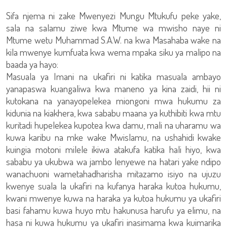
Sifa njema ni zake Mwenyezi Mungu Mtukufu peke yake,
sala na salamu ziwe kwa Mtume wa mwisho naye ni
Mtume wetu Muhammad S.A.W. na kwa Masahaba wake na
kila mwenye kumfuata kwa wema mpaka siku ya malipo na
baada ya hayo:
Masuala ya Imani na ukafiri ni katika masuala ambayo
yanapaswa kuangaliwa kwa maneno ya kina zaidi, hii ni
kutokana na yanayopelekea miongoni mwa hukumu za
kidunia na kiakhera, kwa sababu maana ya kuthibiti kwa mtu
kuritadi hupelekea kupotea kwa damu, mali na uharamu wa
kuwa karibu na mke wake Mwislamu, na ushahidi kwake
kuingia motoni milele ikiwa atakufa katika hali hiyo, kwa
sababu ya ukubwa wa jambo lenyewe na hatari yake ndipo
wanachuoni wametahadharisha mitazamo isiyo na ujuzu
kwenye suala la ukafiri na kufanya haraka kutoa hukumu,
kwani mwenye kuwa na haraka ya kutoa hukumu ya ukafiri
basi fahamu kuwa huyo mtu hakunusa harufu ya elimu, na
hasa ni kuwa hukumu ya ukafiri inasimama kwa kuimarika