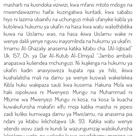
masharti na kuondoka viziwizi, kwa mfano mtoto mdogo na
mwendawazimu haifai kuzingatiwa kuritadi, kwa sababu
hiyo ni lazima ubainifu na uchunguzi mkali ufanyike kabla ya
kutolewa hukumu ya ukafiri na hasa kwa watu waliothibitika
kuwa na Uislamu wao, na hasa ikiwa Uislamu wake ni
wenye dalili yenye nguvu inayomlinda na hukumu ya ukafiri.
Imamu Al-Ghazaliy anasema katika kitabu cha: [Al-Iqtisad”
Uk. 157, Ch. ya Dar Al-Kutub Al-Elmiya]: “Jambo ambalo
anapaswa kuliendea mchunguzi: Ni kujikinga na hukumu ya
ukafiri kadiri anavyoweza kupata njia ya hilo, ikiwa
kuahalalisha mali na damu ya wenye kuswali wakielekea
Kibla huku wakipaza sauti kwa kusema: Hakuna Mola wa
haki isipokuwa ni Mwenyezi Mungu na Muhammad ni
Mtume wa Mwenyezi Mungu ni kosa, na kosa la kuacha
kuwakufurisha makafiri elfu moja katika maisha ni jepesi
zaidi kuliko kumwaga damu ya Mwislamu, na anasema pia
ndani ya kitabu kilichotajwa Uk. 93: Katika watu wenye
vitendo viovu zaidi ni kundi la wazungumzaji waliokufurisha
Waislamu wote, na wakadai kuwa asiyefahamu maneno ya