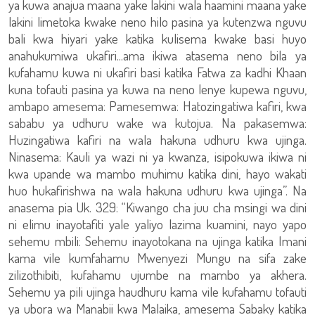
ya kuwa anajua maana yake lakini wala haamini maana yake
lakini limetoka kwake neno hilo pasina ya kutenzwa nguvu
bali kwa hiyari yake katika kulisema kwake basi huyo
anahukumiwa ukafiri...ama ikiwa atasema neno bila ya
kufahamu kuwa ni ukafiri basi katika Fatwa za kadhi Khaan
kuna tofauti pasina ya kuwa na neno lenye kupewa nguvu,
ambapo amesema: Pamesemwa: Hatozingatiwa kafiri, kwa
sababu ya udhuru wake wa kutojua. Na pakasemwa:
Huzingatiwa kafiri na wala hakuna udhuru kwa ujinga.
Ninasema: Kauli ya wazi ni ya kwanza, isipokuwa ikiwa ni
kwa upande wa mambo muhimu katika dini, hayo wakati
huo hukafirishwa na wala hakuna udhuru kwa ujinga”. Na
anasema pia Uk. 329: “Kiwango cha juu cha msingi wa dini
ni elimu inayotafiti yale yaliyo lazima kuamini, nayo yapo
sehemu mbili: Sehemu inayotokana na ujinga katika Imani
kama vile kumfahamu Mwenyezi Mungu na sifa zake
zilizothibiti, kufahamu ujumbe na mambo ya akhera.
Sehemu ya pili ujinga haudhuru kama vile kufahamu tofauti
ya ubora wa Manabii kwa Malaika, amesema Sabaky katika