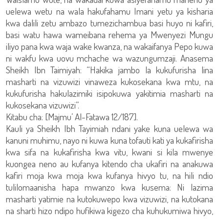
uelewa wetu na wala hakufahamu Imani yetu ya kisharia
kwa dalili zetu ambazo tumezichambua basi huyo ni kafiri,
basi watu hawa wameibana rehema ya Mwenyezi Mungu
iliyo pana kwa waja wake kwanza, na wakaifanya Pepo kuwa
ni wakfu kwa uovu mchache wa wazungumzaji. Anasema
Sheikh Ibn Taimiyah: “Hakika jambo la kukufurisha lina
masharti na vizuwizi vinaweza kukosekana kwa mtu, na
kukufurisha hakulazimiki isipokuwa yakitimia masharti na
kukosekana vizuwizi”.
Kitabu cha: [Majmu’ Al-Fatawa 12/187].
Kauli ya Sheikh Ibh Tayimiah ndani yake kuna uelewa wa
kanuni muhimu, nayo ni kuwa kuna tofauti kati ya kukafirisha
kwa sifa na kukafirisha kwa vitu, kwani si kila mwenye
kuongea neno au kufanya kitendo cha ukafiri na anakuwa
kafiri moja kwa moja kwa kufanya hivyo tu, na hili ndio
tulilomaanisha hapa mwanzo kwa kusema: Ni lazima
masharti yatimie na kutokuwepo kwa vizuwizi, na kutokana
na sharti hizo ndipo hufikiwa kigezo cha kuhukumiwa hivyo,