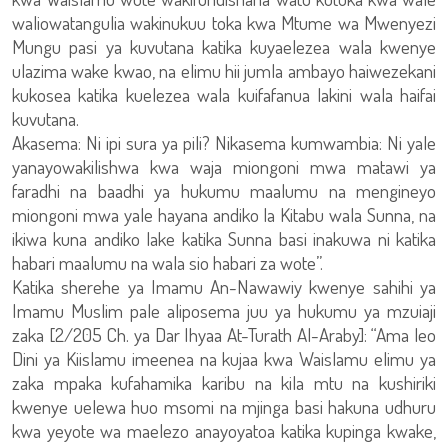
waliowatangulia wakinukuu toka kwa Mtume wa Mwenyezi
Mungu pasi ya kuvutana katika kuyaelezea wala kwenye
ulazima wake kwao, na elimu hii jumla ambayo haiwezekani
kukosea katika kuelezea wala kuifafanua lakini wala haifai
kuvutana.
Akasema: Ni ipi sura ya pili? Nikasema kumwambia: Ni yale
yanayowakilishwa kwa waja miongoni mwa matawi ya
faradhi na baadhi ya hukumu maalumu na mengineyo
miongoni mwa yale hayana andiko la Kitabu wala Sunna, na
ikiwa kuna andiko lake katika Sunna basi inakuwa ni katika
habari maalumu na wala sio habari za wote”.
Katika sherehe ya Imamu An-Nawawiy kwenye sahihi ya
Imamu Muslim pale aliposema juu ya hukumu ya mzuiaji
zaka [2/205 Ch. ya Dar Ihyaa At-Turath Al-Araby]: “Ama leo
Dini ya Kiislamu imeenea na kujaa kwa Waislamu elimu ya
zaka mpaka kufahamika karibu na kila mtu na kushiriki
kwenye uelewa huo msomi na mjinga basi hakuna udhuru
kwa yeyote wa maelezo anayoyatoa katika kupinga kwake,