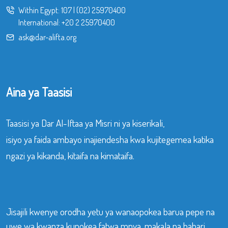
Within Egypt:
107
|
(02) 25970400
International:
+20 2 25970400
ask@dar-alifta.org
Aina ya Taasisi
Taasisi ya Dar Al-Iftaa ya Misri ni ya kiserikali,
isiyo ya faida ambayo inajiendesha kwa kujitegemea katika
ngazi ya kikanda, kitaifa na kimataifa.
Jisajili kwenye orodha yetu ya wanaopokea barua pepe na
uwe wa kwanza kupokea fatwa mpya, makala na habari