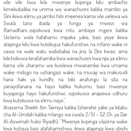
vile vile kwa kila mwenye kupinga kitu ambacho
kimekubalika na umma wa wanachuoni katika mambo ya
Dini ikiwa elimu ya jambo hilo imeenea kama vile uelewa wa
Swala tano ibada ya funga ya mwezi wa
Ramadhani...isipokuwa kwa mtu ambaye mgeni katika
Uislamu wala hafahamu mipaka yake, basi yeye ikiwa
atapinga kitu kwa kutokujua hakufurishwi, na mfano wake ni
sawa na wale watu waliobakia na jina la Dini kwao, ama
kilichokuwa kinafahamika kwa wanachuoni kwa njia ya elimu
kama vile uharamu wa kuolewa mwanamke kwa umama
wake mdogo na ushangazi wake, na muuaji wa makusudi
hana haki ya kuridhi, na bibi anafungu la sita na
yanayofanana na hayo katika hukumu, basi mwenye
kuyapinga hayo hakufurishwi, isipokuwa anapewa udhuru
kwa kutokuwa na elimu nayo”.
Anasema Sheikh Ibn Taimiya katika [sherehe yake ya kitabu
cha Al-Umdah katika mlango wa swala 2/51 – 52 Ch. ya Dar
Al-Aswimah huko Riyadh]: “Mwenye kupinga ulazima wake
kwa kutojua basi atafahamishwa, ikiwa atapinga kwa ubishi