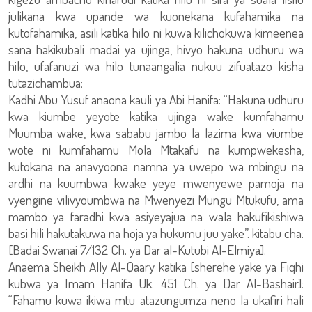
julikana kwa upande wa kuonekana kufahamika na
kutofahamika, asili katika hilo ni kuwa kilichokuwa kimeenea
sana hakikubali madai ya ujinga, hivyo hakuna udhuru wa
hilo, ufafanuzi wa hilo tunaangalia nukuu zifuatazo kisha
tutazichambua:
Kadhi Abu Yusuf anaona kauli ya Abi Hanifa: “Hakuna udhuru
kwa kiumbe yeyote katika ujinga wake kumfahamu
Muumba wake, kwa sababu jambo la lazima kwa viumbe
wote ni kumfahamu Mola Mtakafu na kumpwekesha,
kutokana na anavyoona namna ya uwepo wa mbingu na
ardhi na kuumbwa kwake yeye mwenyewe pamoja na
vyengine vilivyoumbwa na Mwenyezi Mungu Mtukufu, ama
mambo ya faradhi kwa asiyeyajua na wala hakufikishiwa
basi hili hakutakuwa na hoja ya hukumu juu yake”. kitabu cha:
[Badai Swanai 7/132 Ch. ya Dar al-Kutubi Al-Elmiya].
Anaema Sheikh Ally Al-Qaary katika [sherehe yake ya Fiqhi
kubwa ya Imam Hanifa Uk. 451 Ch. ya Dar Al-Bashair]:
“Fahamu kuwa ikiwa mtu atazungumza neno la ukafiri hali