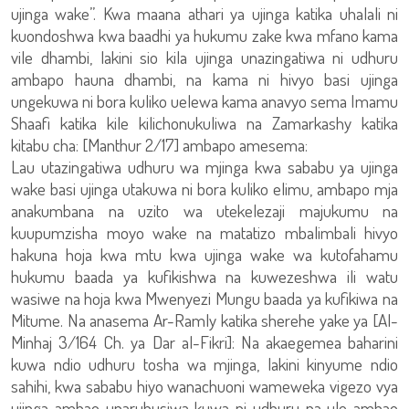
ujinga wake”. Kwa maana athari ya ujinga katika uhalali ni
kuondoshwa kwa baadhi ya hukumu zake kwa mfano kama
vile dhambi, lakini sio kila ujinga unazingatiwa ni udhuru
ambapo hauna dhambi, na kama ni hivyo basi ujinga
ungekuwa ni bora kuliko uelewa kama anavyo sema Imamu
Shaafi katika kile kilichonukuliwa na Zamarkashy katika
kitabu cha: [Manthur 2/17] ambapo amesema:
Lau utazingatiwa udhuru wa mjinga kwa sababu ya ujinga
wake basi ujinga utakuwa ni bora kuliko elimu, ambapo mja
anakumbana na uzito wa utekelezaji majukumu na
kuupumzisha moyo wake na matatizo mbalimbali hivyo
hakuna hoja kwa mtu kwa ujinga wake wa kutofahamu
hukumu baada ya kufikishwa na kuwezeshwa ili watu
wasiwe na hoja kwa Mwenyezi Mungu baada ya kufikiwa na
Mitume. Na anasema Ar-Ramly katika sherehe yake ya [Al-
Minhaj 3/164 Ch. ya Dar al-Fikri]: Na akaegemea baharini
kuwa ndio udhuru tosha wa mjinga, lakini kinyume ndio
sahihi, kwa sababu hiyo wanachuoni wameweka vigezo vya
ujinga ambao unaruhusiwa kuwa ni udhuru na ule ambao