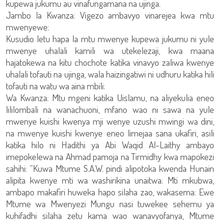
kupewa jukumu au vinafungamana na ujinga.
Jambo la Kwanza: Vigezo ambavyo vinarejea kwa mtu
mwenyewe:
Kusudio letu hapa la mtu mwenye kupewa jukumu ni yule
mwenye uhalali kamili wa utekelezaji, kwa maana
hajatokewa na kitu chochote katika vinavyo zaliwa kwenye
uhalali tofauti na ujinga, wala haizingatiwi ni udhuru katika hili
tofauti na watu wa aina mbili:
Wa Kwanza: Mtu mgeni katika Uislamu, na aliyekulia eneo
lililombali na wanachuoni, mfano wao ni sawa na yule
mwenye kuishi kwenya mji wenye uzushi mwingi wa dini,
na mwenye kuishi kwenye eneo limejaa sana ukafiri, asili
katika hilo ni Hadithi ya Abi Waqid Al-Laithy ambayo
imepokelewa na Ahmad pamoja na Tirmidhy kwa mapokezi
sahihi: “Kuwa Mtume S.A.W. pindi alipotoka kwenda Hunain
alipita kwenye mti wa washirikina unaitwa: Mti mkubwa,
ambapo makafiri huweka hapo silaha zao, wakasema: Ewe
Mtume wa Mwenyezi Mungu nasi tuwekee sehemu ya
kuhifadhi silaha zetu kama wao wanavyofanya, Mtume