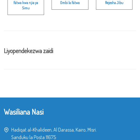
Fatwa kwa njia ya
Ombi la Fatwa
Rejesha Jibu
Simu
Liyopendekezwa zaidi
Wasiliana Nasi
Hadiqat al-Khalideen, Al Darassa, Kairo, Misri.
Sanduku la Posta 11675