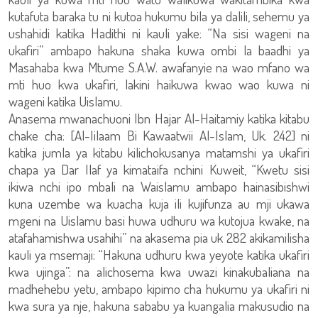
kutafuta baraka tu ni kutoa hukumu bila ya dalili, sehemu ya
ushahidi katika Hadithi ni kauli yake: “Na sisi wageni na
ukafiri” ambapo hakuna shaka kuwa ombi la baadhi ya
Masahaba kwa Mtume S.A.W. awafanyie na wao mfano wa
mti huo kwa ukafiri, lakini haikuwa kwao wao kuwa ni
wageni katika Uislamu.
Anasema mwanachuoni Ibn Hajar Al-Haitamiy katika kitabu
chake cha: [Al-Iilaam Bi Kawaatwii Al-Islam, Uk. 242] ni
katika jumla ya kitabu kilichokusanya matamshi ya ukafiri
chapa ya Dar Ilaf ya kimataifa nchini Kuweit, “Kwetu sisi
ikiwa nchi ipo mbali na Waislamu ambapo hainasibishwi
kuna uzembe wa kuacha kuja ili kujifunza au mji ukawa
mgeni na Uislamu basi huwa udhuru wa kutojua kwake, na
atafahamishwa usahihi” na akasema pia uk 282 akikamilisha
kauli ya msemaji: “Hakuna udhuru kwa yeyote katika ukafiri
kwa ujinga”: na alichosema kwa uwazi kinakubaliana na
madhehebu yetu, ambapo kipimo cha hukumu ya ukafiri ni
kwa sura ya nje, hakuna sababu ya kuangalia makusudio na