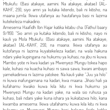
Mtukufu: {Basi atakaye, aamini. Na atakaye, akatae} [AL-
KAHF, 29], siyo amri ya kutaka kitendo, bali ni kitisho, na
maana jumla: Ikiwa utafanya au hautafanya basi ni lazima
kutekeleza makadirio.
Amesema Haafidh Ibn Hajar katika kitabu cha: [Fathul baary
9/119]: “Sio amri ya kutaka kitendo, bali ni kitisho, nayo ni
kauli ya Mola Mtukufu: {Basi atakaye, aamini. Na atakaye,
akatae} [AL-KAHF, 29], na maana: Ikiwa utafanya au
kutofanya ni lazima kuyatekeleza kadari, na wala hakuna
ndani yake kupingana na hukumu ya kuhasi, na jibu ni kuwa:
Mambo yote ni kwa kadari ya Mwenyezi Mungu tokea hapo
kale, kuhasi na kuacha kuhasi ni sawa sawa, kwani ambayo
yamekadiriwa ni lazima yatokee. Na kauli yake “Juu ya hilo”
ni kuwa inafungamana na kadari, kwa maana: Jihasi hali ya
kufahamu kwako kuwa kila kitu ni kwa hukumu ya
Mwenyezi Mungu na kadari yake, na wala sio ruhusa ya
kuhasi, bali ndani yake kuna ishara ya kukatazwa hilo, kana
kwamba amesema: Ikiwa utafahamu kuwa kila kitu ni kwa
hukumu ya Mwenyezi Mungu basi hakuna faida katika