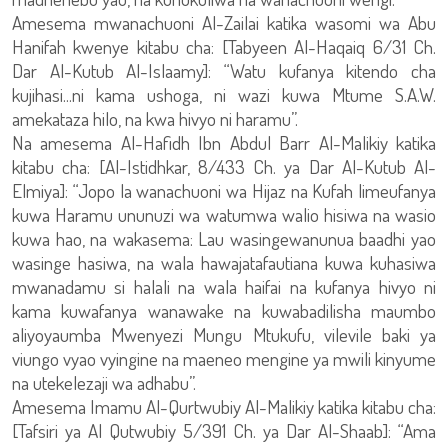
Amesema mwanachuoni Al-Zailai katika wasomi wa Abu
Hanifah kwenye kitabu cha: [Tabyeen Al-Haqaiq 6/31 Ch.
Dar Al-Kutub Al-Islaamy]: “Watu kufanya kitendo cha
kujihasi...ni kama ushoga, ni wazi kuwa Mtume S.A.W.
amekataza hilo, na kwa hivyo ni haramu”.
Na amesema Al-Hafidh Ibn Abdul Barr Al-Malikiy katika
kitabu cha: [Al-Istidhkar, 8/433 Ch. ya Dar Al-Kutub Al-
Elmiya]: “Jopo la wanachuoni wa Hijaz na Kufah limeufanya
kuwa Haramu ununuzi wa watumwa walio hisiwa na wasio
kuwa hao, na wakasema: Lau wasingewanunua baadhi yao
wasinge hasiwa, na wala hawajatafautiana kuwa kuhasiwa
mwanadamu si halali na wala haifai na kufanya hivyo ni
kama kuwafanya wanawake na kuwabadilisha maumbo
aliyoyaumba Mwenyezi Mungu Mtukufu, vilevile baki ya
viungo vyao vyingine na maeneo mengine ya mwili kinyume
na utekelezaji wa adhabu”.
Amesema Imamu Al-Qurtwubiy Al-Malikiy katika kitabu cha:
[Tafsiri ya Al Qutwubiy 5/391 Ch. ya Dar Al-Shaab]: “Ama