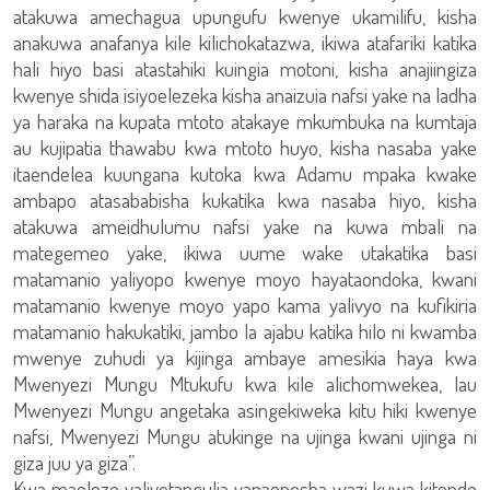
atakuwa amechagua upungufu kwenye ukamilifu, kisha
anakuwa anafanya kile kilichokatazwa, ikiwa atafariki katika
hali hiyo basi atastahiki kuingia motoni, kisha anajiingiza
kwenye shida isiyoelezeka kisha anaizuia nafsi yake na ladha
ya haraka na kupata mtoto atakaye mkumbuka na kumtaja
au kujipatia thawabu kwa mtoto huyo, kisha nasaba yake
itaendelea kuungana kutoka kwa Adamu mpaka kwake
ambapo atasababisha kukatika kwa nasaba hiyo, kisha
atakuwa ameidhulumu nafsi yake na kuwa mbali na
mategemeo yake, ikiwa uume wake utakatika basi
matamanio yaliyopo kwenye moyo hayataondoka, kwani
matamanio kwenye moyo yapo kama yalivyo na kufikiria
matamanio hakukatiki, jambo la ajabu katika hilo ni kwamba
mwenye zuhudi ya kijinga ambaye amesikia haya kwa
Mwenyezi Mungu Mtukufu kwa kile alichomwekea, lau
Mwenyezi Mungu angetaka asingekiweka kitu hiki kwenye
nafsi, Mwenyezi Mungu atukinge na ujinga kwani ujinga ni
giza juu ya giza”.
Kwa maelezo yaliyotangulia yanaonesha wazi kuwa kitendo