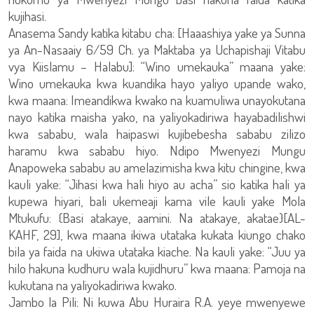
kujihasi.
Anasema Sandy katika kitabu cha: [Haaashiya yake ya Sunna
ya An-Nasaaiy 6/59 Ch. ya Maktaba ya Uchapishaji Vitabu
vya Kiislamu – Halabu]: “Wino umekauka” maana yake:
Wino umekauka kwa kuandika hayo yaliyo upande wako,
kwa maana: Imeandikwa kwako na kuamuliwa unayokutana
nayo katika maisha yako, na yaliyokadiriwa hayabadilishwi
kwa sababu, wala haipaswi kujibebesha sababu zilizo
haramu kwa sababu hiyo. Ndipo Mwenyezi Mungu
Anapoweka sababu au amelazimisha kwa kitu chingine, kwa
kauli yake: “Jihasi kwa hali hiyo au acha” sio katika hali ya
kupewa hiyari, bali ukemeaji kama vile kauli yake Mola
Mtukufu: {Basi atakaye, aamini. Na atakaye, akatae}[AL-
KAHF, 29], kwa maana ikiwa utataka kukata kiungo chako
bila ya faida na ukiwa utataka kiache. Na kauli yake: “Juu ya
hilo hakuna kudhuru wala kujidhuru” kwa maana: Pamoja na
kukutana na yaliyokadiriwa kwako.
Jambo la Pili: Ni kuwa Abu Huraira R.A. yeye mwenyewe