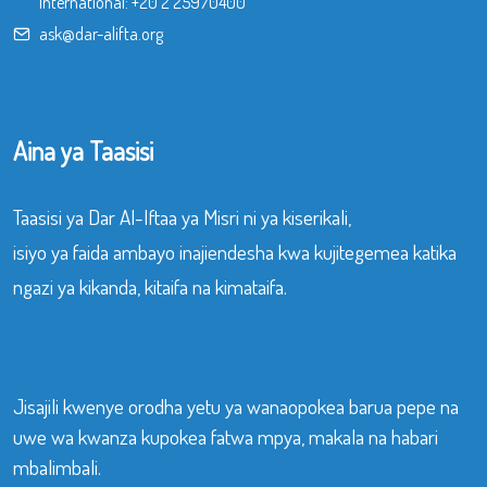
International:
+20 2 25970400
ask@dar-alifta.org
Aina ya Taasisi
Taasisi ya Dar Al-Iftaa ya Misri ni ya kiserikali,
isiyo ya faida ambayo inajiendesha kwa kujitegemea katika
ngazi ya kikanda, kitaifa na kimataifa.
Jisajili kwenye orodha yetu ya wanaopokea barua pepe na
uwe wa kwanza kupokea fatwa mpya, makala na habari
mbalimbali.