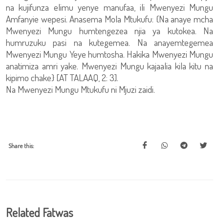
na kujifunza elimu yenye manufaa, ili Mwenyezi Mungu
Amfanyie wepesi. Anasema Mola Mtukufu: {Na anaye mcha
Mwenyezi Mungu humtengezea njia ya kutokea. Na
humruzuku pasi na kutegemea. Na anayemtegemea
Mwenyezi Mungu Yeye humtosha. Hakika Mwenyezi Mungu
anatimiza amri yake. Mwenyezi Mungu kajaalia kila kitu na
kipimo chake} [AT TALAAQ, 2: 3].
Na Mwenyezi Mungu Mtukufu ni Mjuzi zaidi.
Share this:
Related Fatwas