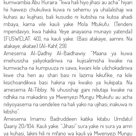
kumwambia Abu Huraira: “kwa hali hiyo jihasi au acha” hiyari
hii haiwezi chukuliwa kuwa ni sehemu ya uhalalishaji wa
kuhasi au kujihasi, bali kusudio ni kutishia na kutoa ahadi
mbaya, kama vile kauli yake Mola Mtukufu: {Tendeni
mpendavyo, kwa hakika Yeye anayaona munayo yatenda}
[FUSWELAT: 40], na kauli yake: {Basi atakaye, aamini. Na
atakaye, akatae} [Al-Kahf, 29]
Amesema Al-Qadhiy Al-Baidhawiy: “Maana ya kuwa
imehusisha yaliyokadiriwa na kujisalimisha kwake na
kumwacha na kumpuuza ni sawa, kwani kile ulichokadiriwa
kiwe cha heri au shari basi ni lazima kikufike, na kile
kisichoandikwa basi hakina njia kwako ya kukipata. Na
amesema At-Tibbiy: Ni uhusishaji gani niliutaja kwake na
ridhika na makadirio ya Mwenyezi Mungu Mtukufu au acha
niliyoyasema na uendelee na hali yako na ujihasi, inakuwa ni
kitisho”.
Amesema Imamu Badruddeen katika kitabu Umdatul
Qaariy 20/104: Kauli yake: “Jihasi” sura yake ni sura ya amri
ya kuhasi, lakini hili ni mfano wa kauli ya Mwenyezi Mungu