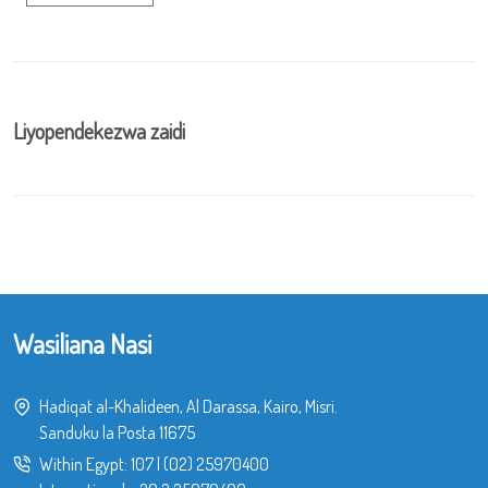
Liyopendekezwa zaidi
Wasiliana Nasi
Hadiqat al-Khalideen, Al Darassa, Kairo, Misri.
Sanduku la Posta 11675
Within Egypt:
107
|
(02) 25970400