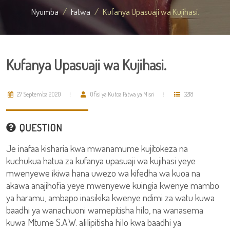
Nyumba
Fatwa
Kufanya Upasuaji wa Kujihasi.
Kufanya Upasuaji wa Kujihasi.
27 Septemba 2020
Ofisi ya Kutoa Fatwa ya Misri
3218
QUESTION
Je inafaa kisharia kwa mwanamume kujitokeza na
kuchukua hatua za kufanya upasuaji wa kujihasi yeye
mwenyewe ikiwa hana uwezo wa kifedha wa kuoa na
akawa anajihofia yeye mwenyewe kuingia kwenye mambo
ya haramu, ambapo inasikika kwenye ndimi za watu kuwa
baadhi ya wanachuoni wamepitisha hilo, na wanasema
kuwa Mtume S.A.W. alilipitisha hilo kwa baadhi ya