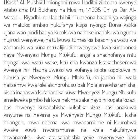
[Kashf Al-Mushkil] miongoni mwa Hadithi zilizomo kwenye
kitabu cha: [Al Bukhariy na Muslim, 1/1005 Ch. ya Dar Al-
Watan – Riyadh], ni Hadithi hii: “Tumeona baadhi ya wajinga
wa matukio ambao hukufanya kuipa nyongo Dunia katika
ujana wao pindi hali ya kutokuwa na mke inapokuwa ngumu
hujirudi wenyewe, na tulikuwa tumesikia baadhi ya watu wa
zamani kuwa kuna mtu alijirudi mwenyewe kwa kumuonea
haya Mwenyezi Mungu Mtukufu, angalia anachofanya mtu
mjinga kwa watu wake, kitu cha kwanza kitakachosemwa
kwenye hili: Hauna uwezo wa kufanya lolote isipokuwa ni
ruhusa ya Mwenyezi Mungu Mtukufu, na jambo hili wala
halisemwi kwa kile alichoruhusu bali Mola amekiharamisha,
kisha inapaswa kufahamika kuwa Mwenyezi Mungu Mtukufu
ameliweka jambo hili kwa hekima zake nayo ni kupata kizazi,
basi mwenye kusababisha kukatika kizazi basi anakuwa
kinyume na Hekima ya Mwenyezi Mungu Mtukufu, kisha
miongoni mwa neema kwa mwanamume ni kuumbwa
kwake kuwa mwanamume na wala hakufanywa
mwanamke, ikiwa atajisababishia yeye mwenyewe basi