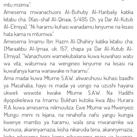
mtu mzima”.
Amesema mwanachuoni Al-Buhutiy Al-Hanbaliy katika
kitabu cha: [Kas-shaf Al-Qinaai, 5/495 Ch. ya Dar Al-Kutub
Al-Elmiya]: “Ni haramu kuhasi wanadamu kinyume na kisasi
hata kama ni mtumwa”.
Amesema Imamu Ibn Hazm Al-Dhahiry katika kitabu cha:
[Maraatibu Al-Ijmaa, uk. 157, chapa ya Dar Al-Kutub Al-
Elmiya]: “Wanachuoni wamekubaliana kuwa kuwahasi watu
wa vita, watumwa na wengineo kinyume na kisasi na
kuwafanya kama wanawake ni haramu”.
Ama madai kuwa Mtume S.A.W. aliwaruhusu kuhasi baadhi
ya Masahaba, hayo ni madai ya uongo na uzushi hayana
ukweli wowote kwake Mtume S.A.W. Na Hadithi
iliyopokelewa na Imamu Bukhari kutoka kwa Abu Huraira
R.A. kuwa amesema: nilimuuliza: Ewe Mtume wa Mwenyezi
Mungu mimi ni kijana, na ninahofia nafsi yangu kuingia
kwenye mambo ya haramu, wala sina mwanamke wa
kumuoa, akaninyamazia, kisha nikarudia tena, akaninyimazia,
kisha nikasema tena kama nilivyosema mara ya kwanza,