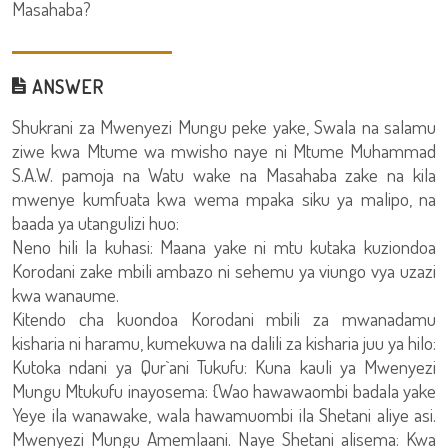
Masahaba?
ANSWER
Shukrani za Mwenyezi Mungu peke yake, Swala na salamu
ziwe kwa Mtume wa mwisho naye ni Mtume Muhammad
S.A.W. pamoja na Watu wake na Masahaba zake na kila
mwenye kumfuata kwa wema mpaka siku ya malipo, na
baada ya utangulizi huo:
Neno hili la kuhasi: Maana yake ni mtu kutaka kuziondoa
Korodani zake mbili ambazo ni sehemu ya viungo vya uzazi
kwa wanaume.
Kitendo cha kuondoa Korodani mbili za mwanadamu
kisharia ni haramu, kumekuwa na dalili za kisharia juu ya hilo:
Kutoka ndani ya Qur`ani Tukufu: Kuna kauli ya Mwenyezi
Mungu Mtukufu inayosema: {Wao hawawaombi badala yake
Yeye ila wanawake, wala hawamuombi ila Shetani aliye asi.
Mwenyezi Mungu Amemlaani. Naye Shetani alisema: Kwa