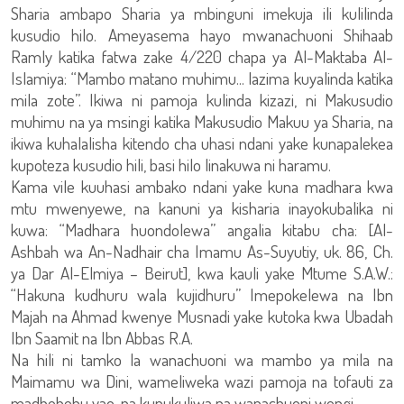
Sharia ambapo Sharia ya mbinguni imekuja ili kulilinda
kusudio hilo. Ameyasema hayo mwanachuoni Shihaab
Ramly katika fatwa zake 4/220 chapa ya Al-Maktaba Al-
Islamiya: “Mambo matano muhimu... lazima kuyalinda katika
mila zote”. Ikiwa ni pamoja kulinda kizazi, ni Makusudio
muhimu na ya msingi katika Makusudio Makuu ya Sharia, na
ikiwa kuhalalisha kitendo cha uhasi ndani yake kunapalekea
kupoteza kusudio hili, basi hilo linakuwa ni haramu.
Kama vile kuuhasi ambako ndani yake kuna madhara kwa
mtu mwenyewe, na kanuni ya kisharia inayokubalika ni
kuwa: “Madhara huondolewa” angalia kitabu cha: [Al-
Ashbah wa An-Nadhair cha Imamu As-Suyutiy, uk. 86, Ch.
ya Dar Al-Elmiya – Beirut], kwa kauli yake Mtume S.A.W.:
“Hakuna kudhuru wala kujidhuru” Imepokelewa na Ibn
Majah na Ahmad kwenye Musnadi yake kutoka kwa Ubadah
Ibn Saamit na Ibn Abbas R.A.
Na hili ni tamko la wanachuoni wa mambo ya mila na
Maimamu wa Dini, wameliweka wazi pamoja na tofauti za
madhehebu yao, na kunukuliwa na wanachuoni wengi.