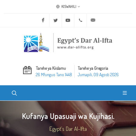
KISWAHILI
Facebook
Twitter
Youtube
+20 2 25970400
ask@dar-alifta.org
Tarehe ya Kiislamu
Tarehe ya Gregoria
26 Mfunguo Tano 1448
Jumapili, 09 Agosti 2026
Kufanya Upasuaji wa Kujihasi.
Egypt's Dar Al-Ifta