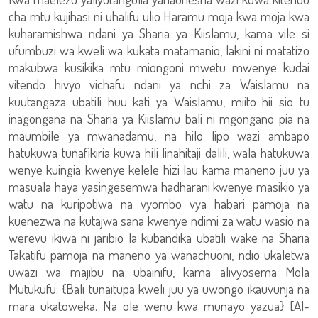
cha mtu kujihasi ni uhalifu ulio Haramu moja kwa moja kwa
kuharamishwa ndani ya Sharia ya Kiislamu, kama vile si
ufumbuzi wa kweli wa kukata matamanio, lakini ni matatizo
makubwa kusikika mtu miongoni mwetu mwenye kudai
vitendo hivyo vichafu ndani ya nchi za Waislamu na
kuutangaza ubatili huu kati ya Waislamu, miito hii sio tu
inagongana na Sharia ya Kiislamu bali ni mgongano pia na
maumbile ya mwanadamu, na hilo lipo wazi ambapo
hatukuwa tunafikiria kuwa hili linahitaji dalili, wala hatukuwa
wenye kuingia kwenye kelele hizi lau kama maneno juu ya
masuala haya yasingesemwa hadharani kwenye masikio ya
watu na kuripotiwa na vyombo vya habari pamoja na
kuenezwa na kutajwa sana kwenye ndimi za watu wasio na
werevu ikiwa ni jaribio la kubandika ubatili wake na Sharia
Takatifu pamoja na maneno ya wanachuoni, ndio ukaletwa
uwazi wa majibu na ubainifu, kama alivyosema Mola
Mutukufu: {Bali tunaitupa kweli juu ya uwongo ikauvunja na
mara ukatoweka. Na ole wenu kwa munayo yazua} [Al-