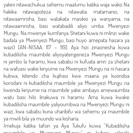
yakini nitawachukua sehemu maalumu katika waja wako Na
hakika nitawapoteza na nitawatia matamanio, na
nitawaamrisha, basi watakata masikio ya wanyama, na
nitawaamrisha, basi watabadili aliyo umba Mwenyezi
Mungu. Na mwenye kumfanya Shetani kuwa ni mlinzi wake
badala ya Mwenyezi Mungu, basi huyo amepata hasara ya
wazi} [AN-NISAA: 117 – 119]. Aya hizi zinaonesha kuwa
kubadilisha maumbile aliyoyatengeneza Mwenyezi Mungu
ni jambo la haramu, kwa sababu ni kufuata amri za shetani
na wafuasi wake kinyume na Mwenyezi Mungu na ni hasara
kubwa, kitendo cha kujihasi kwa maana ya kuondoa
korodani ni kubadilisha maumbile ya Mwenyezi Mungu na
kwenda kinyume na maumbile yake ambayo amewaumbia
watu basi hilo linakuwa ni haramu. Ama kuwa kwake
kubadilisha maumbile yaliyoumbwa na Mwenyezi Mungu ni
wazi, kwa sababu kuna uharibifu wa sehemu ya maumbile
ya mwili bila ya muundo wa kisharia.
Imekuja katika tafsiri ya Aya Tukufu kuwa “Kubadilisha
maumbile ya Mwenyezi Mungu” ni kuhasi, vilevile