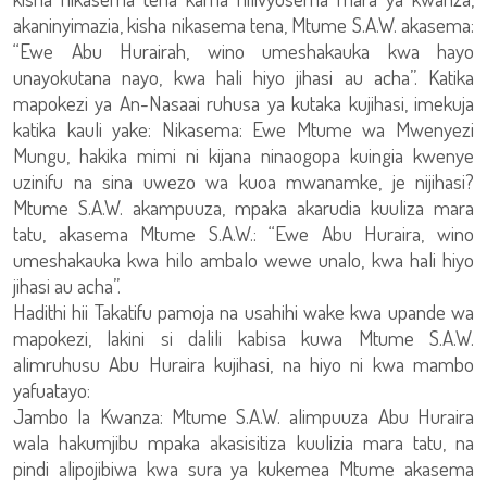
akaninyimazia, kisha nikasema tena, Mtume S.A.W. akasema:
“Ewe Abu Hurairah, wino umeshakauka kwa hayo
unayokutana nayo, kwa hali hiyo jihasi au acha”. Katika
mapokezi ya An-Nasaai ruhusa ya kutaka kujihasi, imekuja
katika kauli yake: Nikasema: Ewe Mtume wa Mwenyezi
Mungu, hakika mimi ni kijana ninaogopa kuingia kwenye
uzinifu na sina uwezo wa kuoa mwanamke, je nijihasi?
Mtume S.A.W. akampuuza, mpaka akarudia kuuliza mara
tatu, akasema Mtume S.A.W.: “Ewe Abu Huraira, wino
umeshakauka kwa hilo ambalo wewe unalo, kwa hali hiyo
jihasi au acha”.
Hadithi hii Takatifu pamoja na usahihi wake kwa upande wa
mapokezi, lakini si dalili kabisa kuwa Mtume S.A.W.
alimruhusu Abu Huraira kujihasi, na hiyo ni kwa mambo
yafuatayo:
Jambo la Kwanza: Mtume S.A.W. alimpuuza Abu Huraira
wala hakumjibu mpaka akasisitiza kuulizia mara tatu, na
pindi alipojibiwa kwa sura ya kukemea Mtume akasema