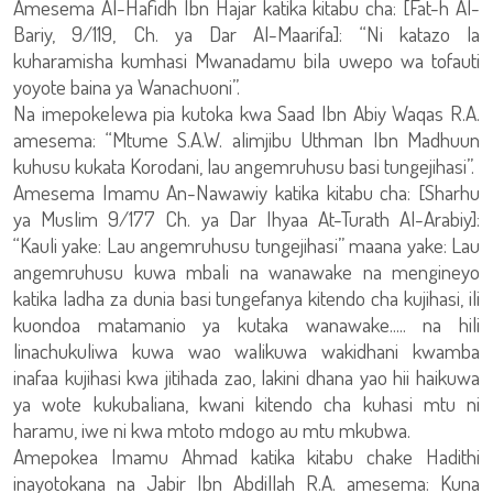
Amesema Al-Hafidh Ibn Hajar katika kitabu cha: [Fat-h Al-
Bariy, 9/119, Ch. ya Dar Al-Maarifa]: “Ni katazo la
kuharamisha kumhasi Mwanadamu bila uwepo wa tofauti
yoyote baina ya Wanachuoni”.
Na imepokelewa pia kutoka kwa Saad Ibn Abiy Waqas R.A.
amesema: “Mtume S.A.W. alimjibu Uthman Ibn Madhuun
kuhusu kukata Korodani, lau angemruhusu basi tungejihasi”.
Amesema Imamu An-Nawawiy katika kitabu cha: [Sharhu
ya Muslim 9/177 Ch. ya Dar Ihyaa At-Turath Al-Arabiy]:
“Kauli yake: Lau angemruhusu tungejihasi” maana yake: Lau
angemruhusu kuwa mbali na wanawake na mengineyo
katika ladha za dunia basi tungefanya kitendo cha kujihasi, ili
kuondoa matamanio ya kutaka wanawake..... na hili
linachukuliwa kuwa wao walikuwa wakidhani kwamba
inafaa kujihasi kwa jitihada zao, lakini dhana yao hii haikuwa
ya wote kukubaliana, kwani kitendo cha kuhasi mtu ni
haramu, iwe ni kwa mtoto mdogo au mtu mkubwa.
Amepokea Imamu Ahmad katika kitabu chake Hadithi
inayotokana na Jabir Ibn Abdillah R.A. amesema: Kuna