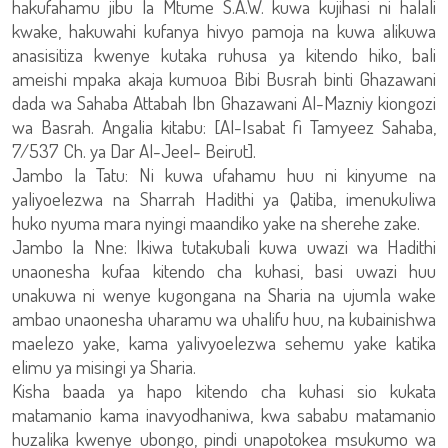
hakufahamu jibu la Mtume S.A.W. kuwa kujihasi ni halali
kwake, hakuwahi kufanya hivyo pamoja na kuwa alikuwa
anasisitiza kwenye kutaka ruhusa ya kitendo hiko, bali
ameishi mpaka akaja kumuoa Bibi Busrah binti Ghazawani
dada wa Sahaba Attabah Ibn Ghazawani Al-Mazniy kiongozi
wa Basrah. Angalia kitabu: [Al-Isabat fi Tamyeez Sahaba,
7/537 Ch. ya Dar Al-Jeel- Beirut].
Jambo la Tatu: Ni kuwa ufahamu huu ni kinyume na
yaliyoelezwa na Sharrah Hadithi ya Qatiba, imenukuliwa
huko nyuma mara nyingi maandiko yake na sherehe zake.
Jambo la Nne: Ikiwa tutakubali kuwa uwazi wa Hadithi
unaonesha kufaa kitendo cha kuhasi, basi uwazi huu
unakuwa ni wenye kugongana na Sharia na ujumla wake
ambao unaonesha uharamu wa uhalifu huu, na kubainishwa
maelezo yake, kama yalivyoelezwa sehemu yake katika
elimu ya misingi ya Sharia.
Kisha baada ya hapo kitendo cha kuhasi sio kukata
matamanio kama inavyodhaniwa, kwa sababu matamanio
huzalika kwenye ubongo, pindi unapotokea msukumo wa