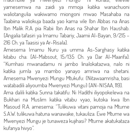
yamesemwa na zaidi ya mmoja katika wanachuoni
waliotangulia wakiwamo miongoni mwao Masahaba na
Taabiina waliokuja baada yao kama vile Ibn Abbas na Anas
Ibn Malik R.A. pia Rabii Ibn Anas na Shahar Ibn Haushab.
[Angalia tafasiri ya Imamu Tabariy, Jaamii Al-Bayan, 9/215 –
216 Ch. ya Taasisi ya Ar-Risala].
Amesema Imamu Nuru ya umma As-Sarghasy katika
kitabu cha: [Al-Mabsout, 15/135 Ch. ya Dar Al-Maarifa]:
“Kumhasi mwanadamu ni jambo linalokatazwa, nalo ni
katika jumla ya mambo yanayo amriwa na shetani.
Amesema Mwenyezi Mungu Mtukufu: {Nitawaamrisha, basi
watabadili aliyoumba Mwenyezi Mungu} [AN-NISAA, 119].
Ama dalili katika Sunna takatifu: Ni Hadithi iliyopokelewa na
Bukhari na Muslim katika vitabu vyao, kutoka kwa Ibn
Masoud R.A. amesema: “Tulikuwa vitani pamoja na Mtume
S.A.W. tulikuwa hatuna wanawake, tukauliza: Ewe Mtume wa
Mwenyezi Mungu je tunaweza kujihasi? Mtume akatukataza
kufanya hivyo”.