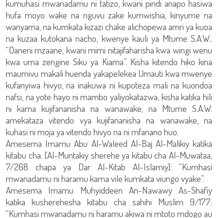
kumuhasi mwanadamu ni tatizo, kwani pindi anapo hasiwa
hufa moyo wake na nguvu zake kumwishia, kinyume na
wanyama, na kumkata kizazi chake alichopewa amri ya kuoa
na kuzaa kutokana nacho, kwenye kauli ya Mtume S.A.W.:
“Oaneni mzaane, kwani mimi nitajifaharisha kwa wingi wenu
kwa uma zengine Siku ya Kiama”. Kisha kitendo hiko kina
maumivu makali huenda yakapelekea Umauti kwa mwenye
kufanyiwa hivyo, na inakuwa ni kupoteza mali na kuondoa
nafsi, na yote hayo ni mambo yaliyokatazwa, kisha katika hili
ni kama kujifananisha na wanawake, na Mtume S.A.W.
amekataza vitendo vya kujifananisha na wanawake, na
kuhasi ni moja ya vitendo hivyo na ni mfanano huo.
Amesema Imamu Abu Al-Waleed Al-Baj Al-Malikiy katika
kitabu cha: [Al-Muntakiy sherehe ya kitabu cha Al-Muwataa,
7/268 chapa ya Dar Al-Kitab Al-Islamiy]: “Kumhasi
mwanadamu ni haramu kama vile kumkata viungo vyake”.
Amesema Imamu Muhyiddeen An-Nawawy As-Shafiy
katika kusherehesha kitabu cha sahihi Muslim 9/177:
“Kumhasi mwanadamu ni haramu akiwa ni mtoto mdogo au