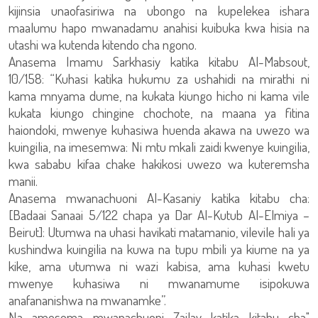
kijinsia unaofasiriwa na ubongo na kupelekea ishara
maalumu hapo mwanadamu anahisi kuibuka kwa hisia na
utashi wa kutenda kitendo cha ngono.
Anasema Imamu Sarkhasiy katika kitabu Al-Mabsout,
10/158: “Kuhasi katika hukumu za ushahidi na mirathi ni
kama mnyama dume, na kukata kiungo hicho ni kama vile
kukata kiungo chingine chochote, na maana ya fitina
haiondoki, mwenye kuhasiwa huenda akawa na uwezo wa
kuingilia, na imesemwa: Ni mtu mkali zaidi kwenye kuingilia,
kwa sababu kifaa chake hakikosi uwezo wa kuteremsha
manii.
Anasema mwanachuoni Al-Kasaniy katika kitabu cha:
[Badaai Sanaai 5/122 chapa ya Dar Al-Kutub Al-Elmiya –
Beirut]: Utumwa na uhasi havikati matamanio, vilevile hali ya
kushindwa kuingilia na kuwa na tupu mbili ya kiume na ya
kike, ama utumwa ni wazi kabisa, ama kuhasi kwetu
mwenye kuhasiwa ni mwanamume isipokuwa
anafananishwa na mwanamke”.
Na amesema mwanachuoni Zailay katika kitabu cha"