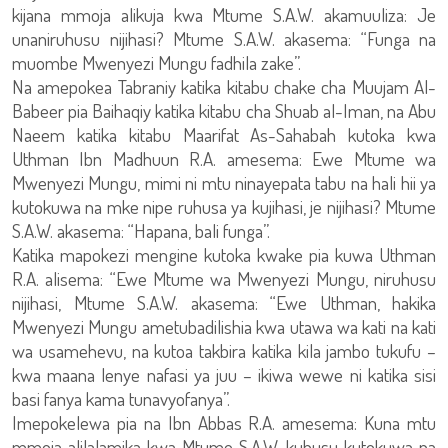
kijana mmoja alikuja kwa Mtume S.A.W. akamuuliza: Je
unaniruhusu nijihasi? Mtume S.A.W. akasema: “Funga na
muombe Mwenyezi Mungu fadhila zake”.
Na amepokea Tabraniy katika kitabu chake cha Muujam Al-
Babeer pia Baihaqiy katika kitabu cha Shuab al-Iman, na Abu
Naeem katika kitabu Maarifat As-Sahabah kutoka kwa
Uthman Ibn Madhuun R.A. amesema: Ewe Mtume wa
Mwenyezi Mungu, mimi ni mtu ninayepata tabu na hali hii ya
kutokuwa na mke nipe ruhusa ya kujihasi, je nijihasi? Mtume
S.A.W. akasema: “Hapana, bali funga”.
Katika mapokezi mengine kutoka kwake pia kuwa Uthman
R.A. alisema: “Ewe Mtume wa Mwenyezi Mungu, niruhusu
nijihasi, Mtume S.A.W. akasema: “Ewe Uthman, hakika
Mwenyezi Mungu ametubadilishia kwa utawa wa kati na kati
wa usamehevu, na kutoa takbira katika kila jambo tukufu –
kwa maana lenye nafasi ya juu – ikiwa wewe ni katika sisi
basi fanya kama tunavyofanya”.
Imepokelewa pia na Ibn Abbas R.A. amesema: Kuna mtu
mmoja alilalamika kwa Mtume S.A.W. kuhusu kutokuwa na