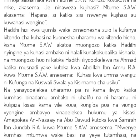
mke, akasema: Je ninaweza kujihasi? Mtume S.A.W.
akasema: “Hapana, si katika sisi mwenye kujihasi au
kuwahasi wengine”.
Hadithi hizi kwa ujumla wake zimeonesha zuio la kufanya
kitendo cha kuhasi na kuonesha uharamu wa kitendo hicho,
kisha Mtume S.A.W. akatoa muongozo katika Hadithi
nyingine ya kuhasi ambako ni halali kunakokubalika kisharia,
na muongozo huo ni katika Hadithi iliyopokelewa na Ahmad
katika musnadi yake kutoka kwa Abdillah Ibn Amru R.A.
kuwa Mtume S.A.W. amesema: “Kuhasi kwa umma wangu:
ni Kufunga na Kuswali Swala ya Kisimamo cha usiku”.
Na yanayopelekea uharamu pia ni kama ilivyo katika
kumhasi binadamu ambako ni uhalifu na ni haramu, ni
kulipiza kisasi kama vile kuua, kung’oa pua na viungo
vyengine ambavyo vinapelekea hukumu ya kisasi.
Amepokea An-Nasaaiy na Abu Dawud kutoka kwa Samrah
Ibn Jundab R.A. kuwa Mtume S.A.W. amesema: “Mwenye
kumhasi mtumwa wake basi na yeye tutamhasi, na