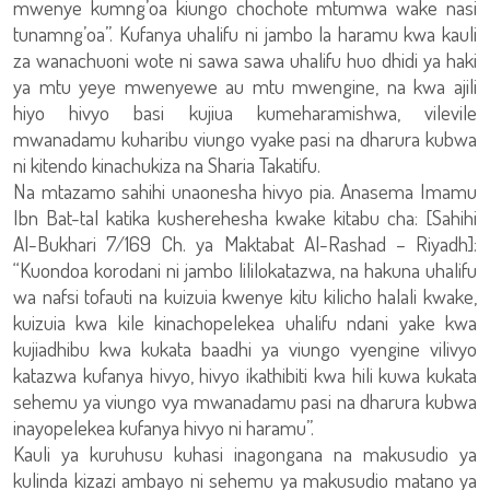
mwenye kumng’oa kiungo chochote mtumwa wake nasi
tunamng’oa”. Kufanya uhalifu ni jambo la haramu kwa kauli
za wanachuoni wote ni sawa sawa uhalifu huo dhidi ya haki
ya mtu yeye mwenyewe au mtu mwengine, na kwa ajili
hiyo hivyo basi kujiua kumeharamishwa, vilevile
mwanadamu kuharibu viungo vyake pasi na dharura kubwa
ni kitendo kinachukiza na Sharia Takatifu.
Na mtazamo sahihi unaonesha hivyo pia. Anasema Imamu
Ibn Bat-tal katika kusherehesha kwake kitabu cha: [Sahihi
Al-Bukhari 7/169 Ch. ya Maktabat Al-Rashad – Riyadh]:
“Kuondoa korodani ni jambo lililokatazwa, na hakuna uhalifu
wa nafsi tofauti na kuizuia kwenye kitu kilicho halali kwake,
kuizuia kwa kile kinachopelekea uhalifu ndani yake kwa
kujiadhibu kwa kukata baadhi ya viungo vyengine vilivyo
katazwa kufanya hivyo, hivyo ikathibiti kwa hili kuwa kukata
sehemu ya viungo vya mwanadamu pasi na dharura kubwa
inayopelekea kufanya hivyo ni haramu”.
Kauli ya kuruhusu kuhasi inagongana na makusudio ya
kulinda kizazi ambayo ni sehemu ya makusudio matano ya