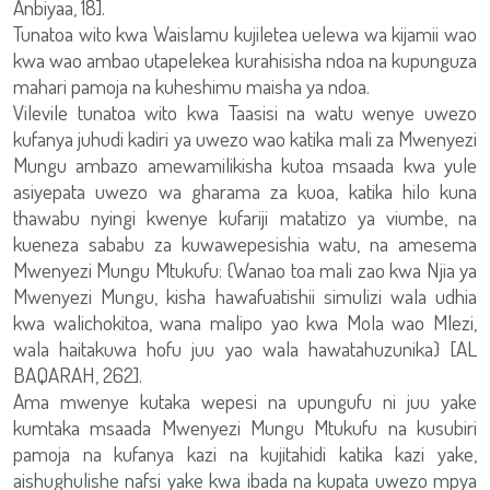
Anbiyaa, 18].
Tunatoa wito kwa Waislamu kujiletea uelewa wa kijamii wao
kwa wao ambao utapelekea kurahisisha ndoa na kupunguza
mahari pamoja na kuheshimu maisha ya ndoa.
Vilevile tunatoa wito kwa Taasisi na watu wenye uwezo
kufanya juhudi kadiri ya uwezo wao katika mali za Mwenyezi
Mungu ambazo amewamilikisha kutoa msaada kwa yule
asiyepata uwezo wa gharama za kuoa, katika hilo kuna
thawabu nyingi kwenye kufariji matatizo ya viumbe, na
kueneza sababu za kuwawepesishia watu, na amesema
Mwenyezi Mungu Mtukufu: {Wanao toa mali zao kwa Njia ya
Mwenyezi Mungu, kisha hawafuatishii simulizi wala udhia
kwa walichokitoa, wana malipo yao kwa Mola wao Mlezi,
wala haitakuwa hofu juu yao wala hawatahuzunika} [AL
BAQARAH, 262].
Ama mwenye kutaka wepesi na upungufu ni juu yake
kumtaka msaada Mwenyezi Mungu Mtukufu na kusubiri
pamoja na kufanya kazi na kujitahidi katika kazi yake,
aishughulishe nafsi yake kwa ibada na kupata uwezo mpya