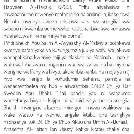
]Tabyeen Al-Hakaik 6/20]: “Mtu aliyehisiwa ni
mwanamume mwenye matamanio na anaingilia, ikasemwa:
Ni mtu mwenye uwezo mkubwa sana wa kuingilia, kwa
sababu ni kwamba uume wake haukuharibika kwa kuhasiwa
na anakuwa ni kama mnyama dume”.
Pindi Sheikh Abu Salim Al-Ayyaashy Al-Malikiy alipotokewa
kwenye safari yake ya kuzungumzia juu ya watu waliokuwa
wanapatikana kwenye miji ya Makkah na Madinah – nao ni
watu waliohasiwa miongoni mwao walizaliwa na hali hiyo na
wengine walifanyiwa hivyo, akakaribia karibu na moja ya miji
hiyo kwa lengo la kuhudumia sehemu pamoja na
wanaotembelea mji huo – aliwaambia [1/462 Ch. ya Dar
Sweden Abu Dhab]: “Bali baadhi yao ni wanaume
wamefanya hivyo ili kujipa ladha zaidi kinyume na kuinglia.
Sheikh mwingine alisema miongoni mwao walikuwa na
wake watatu na wanne, angalia kitabu cha taarighiya
hadhaariya, [uk. 24, Ch. ya Chuo Kikuu cha Umm Al-Quraa].
Anasema Al-Hafidh Ibn Jauzy, katika kitabu chake cha: