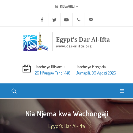
KISWAHILI
Facebook
Twitter
Youtube
+20 2 25970400
ask@dar-alifta.org
Tarehe ya Kiislamu
Tarehe ya Gregoria
26 Mfunguo Tano 1448
Jumapili, 09 Agosti 2026
Nia Njema kwa Wachongaji
Egypt's Dar Al-Ifta