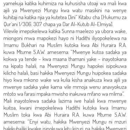
yamekuja katika kuhimiza na kuhusisha utoaji wa mali kwa
ajili ya Mwenyezi Mungu kwa watu masikini na wenye
kuhitaji na katika njia ya kutetea Dini” Kitabu cha [Hukumu za
Qur`ani 1/306. 307 chapa ya Dar Al-Kutub Al-Elmiya].
Vilevile imepokelewa katika Sunna maelezo ya ubora wake,
miongoni mwa mapokezi hayo ni Hadithi iliyopokelewa na
Imamu Bukhari na Muslim kutoka kwa Abi Huraira R.A.
kuwa Mtume S.A.W. amesema: “Mwenye kutoa sadaka ya
kokwa ya tende - kwa maana thamani yake - inayotokana
na kipato halali, na Mwenyezi Mungu hapokei isipokuwa
kilicho halali, basi hakika Mwenyezi Mungu huipokea sadaka
hiyo kwa mkono wake wa kulia kisha anaikuza kwa ajili ya
mwenye sadaka yake kama vile mmoja wenu anavyokuza
mtoto wa farasi mpaka mwisho inakuwa mfano wa mlima”.
Mali inayotolewa sadaka lazima iwe halali kwa mwenye
kuitoa, kwani imepokelewa Hadithi kutoka kwa Imamu
Muslim toka kwa Abi Huraira R.A. kuwa Mtume S.A.W.
amesema: “Enyi watu, hakika Mwenyezi Mungu ni mzuri
hakikubaliki kwake isipokuwa kitu kizuri, na hakika Mwenyezi