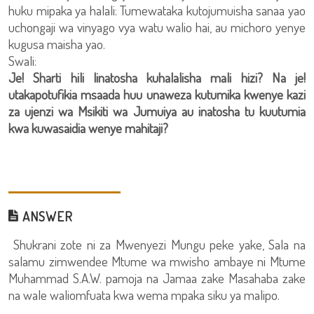
huku mipaka ya halali: Tumewataka kutojumuisha sanaa yao
uchongaji wa vinyago vya watu walio hai, au michoro yenye
kugusa maisha yao.
Swali:
Je! Sharti hili linatosha kuhalalisha mali hizi? Na je!
utakapotufikia msaada huu unaweza kutumika kwenye kazi
za ujenzi wa Msikiti wa Jumuiya au inatosha tu kuutumia
kwa kuwasaidia wenye mahitaji?
ANSWER
Shukrani zote ni za Mwenyezi Mungu peke yake, Sala na
salamu zimwendee Mtume wa mwisho ambaye ni Mtume
Muhammad S.A.W. pamoja na Jamaa zake Masahaba zake
na wale waliomfuata kwa wema mpaka siku ya malipo.