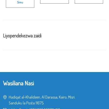
Simu
Liyopendekezwa zaidi
Wasiliana Nasi
Hadiqat al-Khalideen, Al Darassa, Kairo, Misri.
Sanduku la Posta 11675