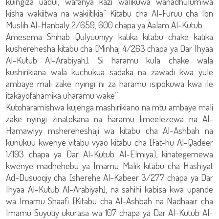
kuingiza uadui, wafanya kazi walikuwa wanadhulumiwa
kisha wakiitwa na wakiitikia” Kitabu cha Al-Furuu cha Ibn
Muslih Al-Hanbaly 2/659, 600 chapa ya Aalam Al-Kutub.
Amesema Shihab Qulyuuniyy katika kitabu chake katika
kusherehesha kitabu cha [Minhaj 4/263 chapa ya Dar Ihyaa
Al-Kutub Al-Arabiyah]: Si haramu kula chake wala
kushirikiana wala kuchukua sadaka na zawadi kwa yule
ambaye mali zake nyingi ni za haramu isipokuwa kwa ile
itakayofahamika uharamu wake”
Kutoharamishwa kujenga mashirikiano na mtu ambaye mali
zake nyingi zinatokana na haramu limeelezewa na Al-
Hamawiyy mshereheshaji wa kitabu cha Al-Ashbah na
kunukuu kwenye vitabu vyao kitabu cha [Fat-hu Al-Qadeer
1/193 chapa ya Dar Al-Kutub Al-Elmiya], kinategemewa
kwenye madhehebu ya Imamu Malik kitabu cha Hashiyat
Ad-Dusuoqiy cha [sherehe Al-Kabeer 3/277 chapa ya Dar
Ihyaa Al-Kutub Al-Arabiyah], na sahihi kabisa kwa upande
wa Imamu Shaafi [Kitabu cha Al-Ashbah na Nadhaair cha
Imamu Suyutiy ukurasa wa 107 chapa ya Dar Al-Kutub Al-