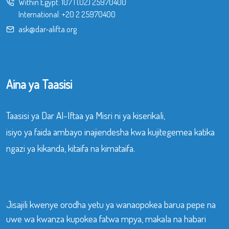
Within Egypt:
107
|
(02) 25970400
International:
+20 2 25970400
ask@dar-alifta.org
Aina ya Taasisi
Taasisi ya Dar Al-Iftaa ya Misri ni ya kiserikali,
isiyo ya faida ambayo inajiendesha kwa kujitegemea katika
ngazi ya kikanda, kitaifa na kimataifa.
Jisajili kwenye orodha yetu ya wanaopokea barua pepe na
uwe wa kwanza kupokea fatwa mpya, makala na habari