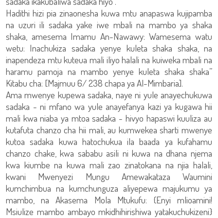
sadaka ikakubaliwa sadaka hiyo”.
Hadithi hizi pia zinaonesha kuwa mtu anapaswa kujipamba
na uzuri ili sadaka yake iwe mbali na mambo ya shaka
shaka, amesema Imamu An-Nawawy: Wamesema watu
wetu: Inachukiza sadaka yenye kuleta shaka shaka, na
inapendeza mtu kuteua mali iliyo halali na kuiweka mbali na
haramu pamoja na mambo yenye kuleta shaka shaka”
Kitabu cha: [Majmuu 6/ 238 chapa ya Al-Mimbaria].
Ama mwenye kupewa sadaka, naye ni yule anayechukuwa
sadaka - ni mfano wa yule anayefanya kazi ya kugawa hii
mali kwa niaba ya mtoa sadaka - hivyo hapaswi kuuliza au
kutafuta chanzo cha hii mali, au kumwekea sharti mwenye
kutoa sadaka kuwa hatochukua ila baada ya kufahamu
chanzo chake, kwa sababu asili ni kuwa na dhana njema
kwa kiumbe na kuwa mali zao zinatokana na njia halali,
kwani Mwenyezi Mungu Amewakataza Waumini
kumchimbua na kumchunguza aliyepewa majukumu ya
mambo, na Akasema Mola Mtukufu: {Enyi mlioamini!
Msiulize mambo ambayo mkidhihirishiwa yatakuchukizeni}