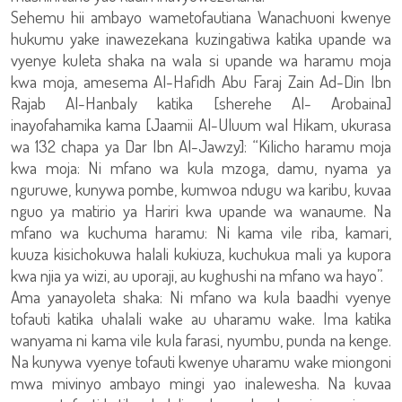
Sehemu hii ambayo wametofautiana Wanachuoni kwenye
hukumu yake inawezekana kuzingatiwa katika upande wa
vyenye kuleta shaka na wala si upande wa haramu moja
kwa moja, amesema Al-Hafidh Abu Faraj Zain Ad-Din Ibn
Rajab Al-Hanbaly katika [sherehe Al- Arobaina]
inayofahamika kama [Jaamii Al-Uluum wal Hikam, ukurasa
wa 132 chapa ya Dar Ibn Al-Jawzy]: “Kilicho haramu moja
kwa moja: Ni mfano wa kula mzoga, damu, nyama ya
nguruwe, kunywa pombe, kumwoa ndugu wa karibu, kuvaa
nguo ya matirio ya Hariri kwa upande wa wanaume. Na
mfano wa kuchuma haramu: Ni kama vile riba, kamari,
kuuza kisichokuwa halali kukiuza, kuchukua mali ya kupora
kwa njia ya wizi, au uporaji, au kughushi na mfano wa hayo”.
Ama yanayoleta shaka: Ni mfano wa kula baadhi vyenye
tofauti katika uhalali wake au uharamu wake. Ima katika
wanyama ni kama vile kula farasi, nyumbu, punda na kenge.
Na kunywa vyenye tofauti kwenye uharamu wake miongoni
mwa mivinyo ambayo mingi yao inalewesha. Na kuvaa