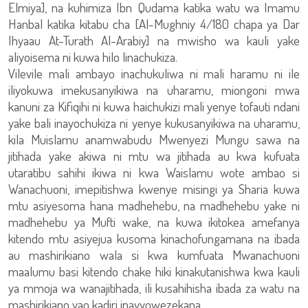
Elmiya], na kuhimiza Ibn Qudama katika watu wa Imamu
Hanbal katika kitabu cha [Al-Mughniy 4/180 chapa ya Dar
Ihyaau At-Turath Al-Arabiy] na mwisho wa kauli yake
aliyoisema ni kuwa hilo linachukiza.
Vilevile mali ambayo inachukuliwa ni mali haramu ni ile
iliyokuwa imekusanyikiwa na uharamu, miongoni mwa
kanuni za Kifiqihi ni kuwa haichukizi mali yenye tofauti ndani
yake bali inayochukiza ni yenye kukusanyikiwa na uharamu,
kila Muislamu anamwabudu Mwenyezi Mungu sawa na
jitihada yake akiwa ni mtu wa jitihada au kwa kufuata
utaratibu sahihi ikiwa ni kwa Waislamu wote ambao si
Wanachuoni, imepitishwa kwenye misingi ya Sharia kuwa
mtu asiyesoma hana madhehebu, na madhehebu yake ni
madhehebu ya Mufti wake, na kuwa ikitokea amefanya
kitendo mtu asiyejua kusoma kinachofungamana na ibada
au mashirikiano wala si kwa kumfuata Mwanachuoni
maalumu basi kitendo chake hiki kinakutanishwa kwa kauli
ya mmoja wa wanajitihada, ili kusahihisha ibada za watu na
mashirikiano yao kadiri inavyowezekana.