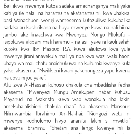
Bali ikiwa mwenye kutoa sadaka amechanganya mali yake
kati ya ile halali na haramu na akafahamu hili kwa uhakika,
basi Wanachuoni wengi wamesema kutozuiliwa kukubalika
sadaka au kushirikiana na huyu mwenye kuwa na hali hii na
jambo lake linaachwa kwa Mwenyezi Mungu Mtukufu -
isipokuwa akibaini mali haramu - na asili yake ni kauli sahihi
kutoka kwa Ibn Masoud R.A. kuwa aliulizwa kwa yule
mwenye jirani anayekula mali ya riba kwa wazi wala haoni
ubaya wa mali chafu anaichukuwa na kuitumia kwenye kula
yake, akasema: “Mwitikieni kwani yakupongeza yapo kwenu
na uovu ni juu yake”.
Aliulizwa Al-Hassan kuhusu chakula cha mbadilisha fedha
akasema: “Mwenyezi Mungu Amekupeni habari kuhusu
Mayahudi na Wakristo kuwa wao wanakula riba lakini
amekuhalalishieni chakula chao”. Na akasema Mansour:
Nilimwambia Ibrahimu An-Nakhai: “Kiongozi wetu ni
mwenye kudhulumu hivyo ananiita lakini si mwitikii”
akasema Ibrahimu: “Shetani ana lengo kwenye hili la