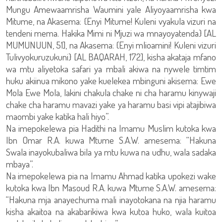
Mungu Amewaamrisha Waumini yale Aliyoyaamrisha kwa
Mitume, na Akasema: {Enyi Mitume! Kuleni vyakula vizuri na
tendeni mema. Hakika Mimi ni Mjuzi wa mnayoyatenda} [AL
MUMUNUUN, 51], na Akasema: {Enyi mlioamini! Kuleni vizuri
Tulivyokuruzukuni} [AL BAQARAH, 172], kisha akataja mfano
wa mtu aliyetoka safari ya mbali akiwa na nywele timtim
huku akiinua mikono yake kuelekea mbinguni akisema: Ewe
Mola Ewe Mola, lakini chakula chake ni cha haramu kinywaji
chake cha haramu mavazi yake ya haramu basi vipi atajibiwa
maombi yake katika hali hiyo”.
Na imepokelewa pia Hadithi na Imamu Muslim kutoka kwa
Ibn Omar R.A. kuwa Mtume S.A.W. amesema: “Hakuna
Swala inayokubaliwa bila ya mtu kuwa na udhu, wala sadaka
mbaya”.
Na imepokelewa pia na Imamu Ahmad katika upokezi wake
kutoka kwa Ibn Masoud R.A. kuwa Mtume S.A.W. amesema:
“Hakuna mja anayechuma mali inayotokana na njia haramu
kisha akaitoa na akabarikiwa kwa kutoa huko, wala kuitoa