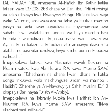
[AL MAIDAH, 101], amesema Al-Hafidh Ibn Kathir katika
tafasiri yake [3/203, 206 chapa ya Dar Tiba]: “Hii ni msingi
ya adabu itokayo kwa Mwenyezi Mungu Mtukufu kwa waja
wake Waumini, amewakataza na tabia ya kuulizia mambo
yasiyo na faida kwao kuyaulizia na kuyachambua kwa
sababu ikiwa watafahamu undani wa hayo mambo basi
huenda ikawachukiza na kupasua usikivu wao ... uwazi wa
Aya ni kuna katazo la kutoulizia vitu ambavyo ikiwa mtu
atafahamu basi vitamchukiza, hivyo kilicho bora ni kupuuzia
na kuacha”.
Imepokelewa kutoka kwa Masheikh wawili Bukhari na
Muslim kutoka kwa Abi Huraira R.A. kuwa Mtume S.A.W.
amesema: “Tahadharini na dhana kwani dhana ni katika
uongo mkubwa, wala msichunguze undani wa mambo ...
Hadithi”. [Sherehe ya An-Nawawy ya Sahih Muslim 16/119
chapa ya Dar Ihayaa Turath Al-Arabiy].
Imepokelewa na Tabraniy kutoka kwa Harithat Ibn An-
Nuuman R.A. kuwa Mtume S.A.W. amesema: “Ikiwa
utadhani basi usilihakiki”.