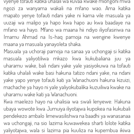
vyenye tofauti katika uhalali wa kuvaa kwake miongoni mwa
ngozi za wanyama wakali na mfano wao. Ama katika
mapato yenye tofauti ndani yake ni kama vile masuala ya
uuzaji wa malipo ya hapo kwa hapo au kwa baadaye na
mfano wa hayo. Mfano wa maana hii ndiyo iliyofasiriwa na
Imamu Ahmad na Is-haq pamoja na wengine kwenye
maana ya masuala yanayoleta shaka.
Masuala ya uchoraji pamoja na sanaa ya uchongaji si katika
masuala yaliyotiliwa mkazo kwa kukubaliana juu ya
uharamu wake, bali ndani yake yale yasiyokuwa na tofauti
katika uhalali wake basi hakuna tatizo ndani yake, na ndani
yake yapo yenye tofauti kati ya Wanachuoni hakuna kizuizi,
machache ya hayo ni yale yaliyokubalika kuzuiliwa kwake na
uharamu wake kati ya Wanachuoni.
Kwa maelezo hayo na uhalisia wa swali lenyewe: Hakuna
ubaya wowote kwa Jumuiya iliyotajwa kupokea na kukubali
pendekezo ambalo limewasilishwa na baadhi ya wanasanaa
wa uchongaji, na sio lazima kuwawekea sharti lolote katika
yaliyotajwa, wala si lazima pia kuuliza na kupembua ikiwa