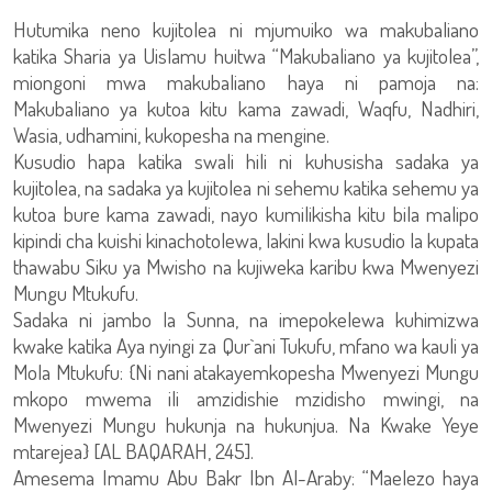
Hutumika neno kujitolea ni mjumuiko wa makubaliano
katika Sharia ya Uislamu huitwa “Makubaliano ya kujitolea”,
miongoni mwa makubaliano haya ni pamoja na:
Makubaliano ya kutoa kitu kama zawadi, Waqfu, Nadhiri,
Wasia, udhamini, kukopesha na mengine.
Kusudio hapa katika swali hili ni kuhusisha sadaka ya
kujitolea, na sadaka ya kujitolea ni sehemu katika sehemu ya
kutoa bure kama zawadi, nayo kumilikisha kitu bila malipo
kipindi cha kuishi kinachotolewa, lakini kwa kusudio la kupata
thawabu Siku ya Mwisho na kujiweka karibu kwa Mwenyezi
Mungu Mtukufu.
Sadaka ni jambo la Sunna, na imepokelewa kuhimizwa
kwake katika Aya nyingi za Qur`ani Tukufu, mfano wa kauli ya
Mola Mtukufu: {Ni nani atakayemkopesha Mwenyezi Mungu
mkopo mwema ili amzidishie mzidisho mwingi, na
Mwenyezi Mungu hukunja na hukunjua. Na Kwake Yeye
mtarejea} [AL BAQARAH, 245].
Amesema Imamu Abu Bakr Ibn Al-Araby: “Maelezo haya