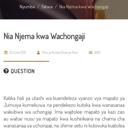
Nyumba
Fatwa
Nia Njema kwa Wachongaji
Nia Njema kwa Wachongaji
25 Julai 2021
Ofisi ya Kutoa Fatwa ya Misri
5556
QUESTION
Katika hali ya utashi wa kuendeleza vyanzo vya mapato ya
Jumuiya kumekuwa na pendekezo kutoka kwa wanasanaa
wakubwa wa uchongaji: Ima wajitolee mapato ya kazi zao
au watoe nusu ya mapato kwa kushirikiana na chama cha
wanasanaa ya uchongaji, na shime yetu ni kutovuka kujitolea