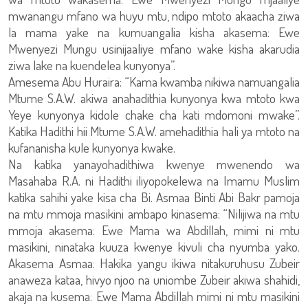
mwanangu mfano wa huyu mtu, ndipo mtoto akaacha ziwa
la mama yake na kumuangalia kisha akasema: Ewe
Mwenyezi Mungu usinijaaliye mfano wake kisha akarudia
ziwa lake na kuendelea kunyonya”.
Amesema Abu Huraira: “Kama kwamba nikiwa namuangalia
Mtume S.A.W. akiwa anahadithia kunyonya kwa mtoto kwa
Yeye kunyonya kidole chake cha kati mdomoni mwake”.
Katika Hadithi hii Mtume S.A.W. amehadithia hali ya mtoto na
kufananisha kule kunyonya kwake.
Na katika yanayohadithiwa kwenye mwenendo wa
Masahaba R.A. ni Hadithi iliyopokelewa na Imamu Muslim
katika sahihi yake kisa cha Bi. Asmaa Binti Abi Bakr pamoja
na mtu mmoja masikini ambapo kinasema: “Nilijiwa na mtu
mmoja akasema: Ewe Mama wa Abdillah, mimi ni mtu
masikini, ninataka kuuza kwenye kivuli cha nyumba yako.
Akasema Asmaa: Hakika yangu ikiwa nitakuruhusu Zubeir
anaweza kataa, hivyo njoo na uniombe Zubeir akiwa shahidi,
akaja na kusema: Ewe Mama Abdillah mimi ni mtu masikini