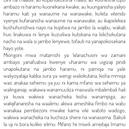
ambazo ni haramu kuonekana kwake, au kuunganisha yaliyo
haramu kati ya wanaume na wanawake, kuleta vitendo
vyenye kufananisha wanaume na wanawake, au ikapelekea
kushuhurishwa nayo na kupitwa na jambo la wajibu, wakati
huo linakuwa ni lenye kuzuiliwa kutokana na kilichokutana
nacho na wala si jambo lenyewe, tofauti na yanapokosekana
hayo yote.
Miongoni mwa matamshi ya Wanachuoni wa zamani
ambayo yanafuatwa kwenye uharamu wa uigizaji pindi
unapokutana na jambo haramu, ni pamoja na yale
waliyoyataja katika sura ya wengi waliokutana, kisha mmoja
wao anakaa sehemu ya juu ni kama mfano wa sehemu ya
walinganiaji, wakawa wanamuuliza maswala mbalimbali hali
ya kuwa wakiwa wanacheka kisha wanampiga, au
wakijifananisha na waalimu akiwa ameshika fimbo na watu
wanakaa pembezoni mwake kama vile watoto wadogo,
wakiwa wanacheka na kucheza shere na wanasema: Bakuli
la uji ni bora kuliko elimu. Mifano hii miwili ameitaja Imamu