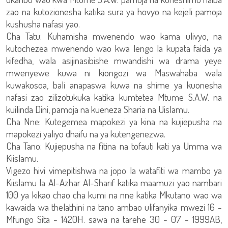
zao na kutozionesha katika sura ya hovyo na kejeli pamoja
kushusha nafasi yao.
Cha Tatu: Kuhamisha mwenendo wao kama ulivyo, na
kutochezea mwenendo wao kwa lengo la kupata faida ya
kifedha, wala asijinasibishe mwandishi wa drama yeye
mwenyewe kuwa ni kiongozi wa Maswahaba wala
kuwakosoa, bali anapaswa kuwa na shime ya kuonesha
nafasi zao zilizotukuka katika kumtetea Mtume S.A.W. na
kuilinda Dini, pamoja na kueneza Sharia na Uislamu.
Cha Nne: Kutegemea mapokezi ya kina na kujiepusha na
mapokezi yaliyo dhaifu na ya kutengenezwa.
Cha Tano: Kujiepusha na fitina na tofauti kati ya Umma wa
Kiislamu.
Vigezo hivi vimepitishwa na jopo la watafiti wa mambo ya
Kiislamu la Al-Azhar Al-Sharif katika maamuzi yao nambari
100 ya kikao chao cha kumi na nne katika Mkutano wao wa
kawaida wa thelathini na tano ambao ulifanyika mwezi 16 -
Mfungo Sita - 1420H. sawa na tarehe 30 - 07 - 1999AB,