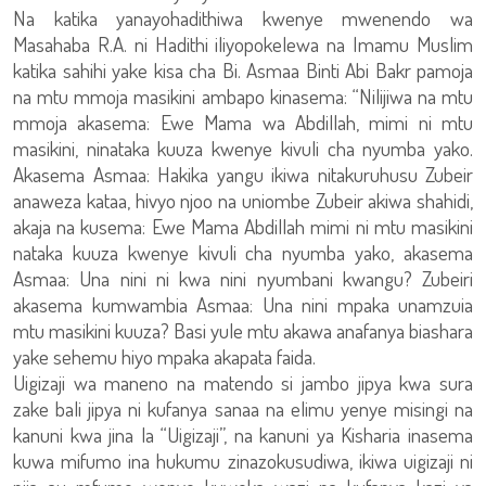
Na katika yanayohadithiwa kwenye mwenendo wa
Masahaba R.A. ni Hadithi iliyopokelewa na Imamu Muslim
katika sahihi yake kisa cha Bi. Asmaa Binti Abi Bakr pamoja
na mtu mmoja masikini ambapo kinasema: “Nilijiwa na mtu
mmoja akasema: Ewe Mama wa Abdillah, mimi ni mtu
masikini, ninataka kuuza kwenye kivuli cha nyumba yako.
Akasema Asmaa: Hakika yangu ikiwa nitakuruhusu Zubeir
anaweza kataa, hivyo njoo na uniombe Zubeir akiwa shahidi,
akaja na kusema: Ewe Mama Abdillah mimi ni mtu masikini
nataka kuuza kwenye kivuli cha nyumba yako, akasema
Asmaa: Una nini ni kwa nini nyumbani kwangu? Zubeiri
akasema kumwambia Asmaa: Una nini mpaka unamzuia
mtu masikini kuuza? Basi yule mtu akawa anafanya biashara
yake sehemu hiyo mpaka akapata faida.
Uigizaji wa maneno na matendo si jambo jipya kwa sura
zake bali jipya ni kufanya sanaa na elimu yenye misingi na
kanuni kwa jina la “Uigizaji”, na kanuni ya Kisharia inasema
kuwa mifumo ina hukumu zinazokusudiwa, ikiwa uigizaji ni