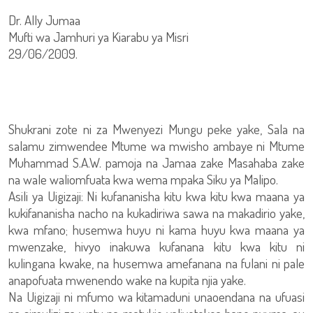
Dr. Ally Jumaa
Mufti wa Jamhuri ya Kiarabu ya Misri
29/06/2009.
Shukrani zote ni za Mwenyezi Mungu peke yake, Sala na
salamu zimwendee Mtume wa mwisho ambaye ni Mtume
Muhammad S.A.W. pamoja na Jamaa zake Masahaba zake
na wale waliomfuata kwa wema mpaka Siku ya Malipo.
Asili ya Uigizaji: Ni kufananisha kitu kwa kitu kwa maana ya
kukifananisha nacho na kukadiriwa sawa na makadirio yake,
kwa mfano; husemwa huyu ni kama huyu kwa maana ya
mwenzake, hivyo inakuwa kufanana kitu kwa kitu ni
kulingana kwake, na husemwa amefanana na fulani ni pale
anapofuata mwenendo wake na kupita njia yake.
Na Uigizaji ni mfumo wa kitamaduni unaoendana na ufuasi