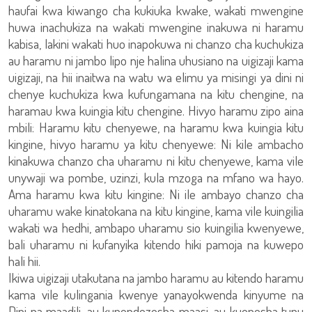
haufai kwa kiwango cha kukiuka kwake, wakati mwengine
huwa inachukiza na wakati mwengine inakuwa ni haramu
kabisa, lakini wakati huo inapokuwa ni chanzo cha kuchukiza
au haramu ni jambo lipo nje halina uhusiano na uigizaji kama
uigizaji, na hii inaitwa na watu wa elimu ya misingi ya dini ni
chenye kuchukiza kwa kufungamana na kitu chengine, na
haramau kwa kuingia kitu chengine. Hivyo haramu zipo aina
mbili: Haramu kitu chenyewe, na haramu kwa kuingia kitu
kingine, hivyo haramu ya kitu chenyewe: Ni kile ambacho
kinakuwa chanzo cha uharamu ni kitu chenyewe, kama vile
unywaji wa pombe, uzinzi, kula mzoga na mfano wa hayo.
Ama haramu kwa kitu kingine: Ni ile ambayo chanzo cha
uharamu wake kinatokana na kitu kingine, kama vile kuingilia
wakati wa hedhi, ambapo uharamu sio kuingilia kwenyewe,
bali uharamu ni kufanyika kitendo hiki pamoja na kuwepo
hali hii.
Ikiwa uigizaji utakutana na jambo haramu au kitendo haramu
kama vile kulingania kwenye yanayokwenda kinyume na
Dini na maadili, au kupendezesha maasi, au kuonesha tupu