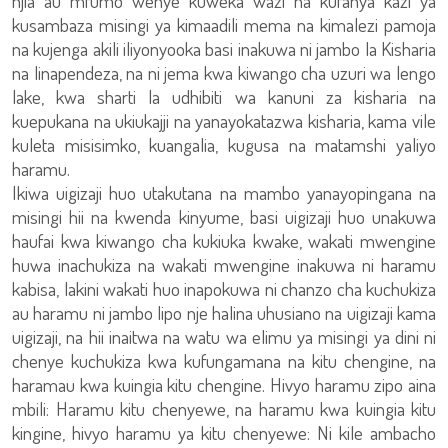
njia au mfumo wenye kuweka wazi na kufanya kazi ya
kusambaza misingi ya kimaadili mema na kimalezi pamoja
na kujenga akili iliyonyooka basi inakuwa ni jambo la Kisharia
na linapendeza, na ni jema kwa kiwango cha uzuri wa lengo
lake, kwa sharti la udhibiti wa kanuni za kisharia na
kuepukana na ukiukajji na yanayokatazwa kisharia, kama vile
kuleta misisimko, kuangalia, kugusa na matamshi yaliyo
haramu.
Ikiwa uigizaji huo utakutana na mambo yanayopingana na
misingi hii na kwenda kinyume, basi uigizaji huo unakuwa
haufai kwa kiwango cha kukiuka kwake, wakati mwengine
huwa inachukiza na wakati mwengine inakuwa ni haramu
kabisa, lakini wakati huo inapokuwa ni chanzo cha kuchukiza
au haramu ni jambo lipo nje halina uhusiano na uigizaji kama
uigizaji, na hii inaitwa na watu wa elimu ya misingi ya dini ni
chenye kuchukiza kwa kufungamana na kitu chengine, na
haramau kwa kuingia kitu chengine. Hivyo haramu zipo aina
mbili: Haramu kitu chenyewe, na haramu kwa kuingia kitu
kingine, hivyo haramu ya kitu chenyewe: Ni kile ambacho