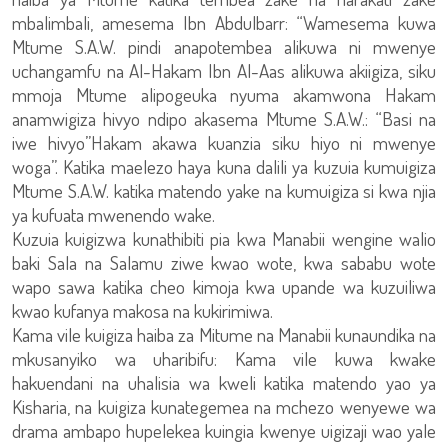
mbalimbali, amesema Ibn Abdulbarr: “Wamesema kuwa
Mtume S.A.W. pindi anapotembea alikuwa ni mwenye
uchangamfu na Al-Hakam Ibn Al-Aas alikuwa akiigiza, siku
mmoja Mtume alipogeuka nyuma akamwona Hakam
anamwigiza hivyo ndipo akasema Mtume S.A.W.: “Basi na
iwe hivyo”Hakam akawa kuanzia siku hiyo ni mwenye
woga”. Katika maelezo haya kuna dalili ya kuzuia kumuigiza
Mtume S.A.W. katika matendo yake na kumuigiza si kwa njia
ya kufuata mwenendo wake.
Kuzuia kuigizwa kunathibiti pia kwa Manabii wengine walio
baki Sala na Salamu ziwe kwao wote, kwa sababu wote
wapo sawa katika cheo kimoja kwa upande wa kuzuiliwa
kwao kufanya makosa na kukirimiwa.
Kama vile kuigiza haiba za Mitume na Manabii kunaundika na
mkusanyiko wa uharibifu: Kama vile kuwa kwake
hakuendani na uhalisia wa kweli katika matendo yao ya
Kisharia, na kuigiza kunategemea na mchezo wenyewe wa
drama ambapo hupelekea kuingia kwenye uigizaji wao yale