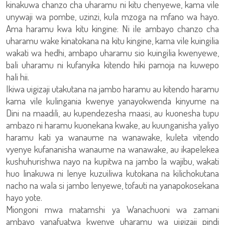
kinakuwa chanzo cha uharamu ni kitu chenyewe, kama vile
unywaji wa pombe, uzinzi, kula mzoga na mfano wa hayo.
Ama haramu kwa kitu kingine: Ni ile ambayo chanzo cha
uharamu wake kinatokana na kitu kingine, kama vile kuingilia
wakati wa hedhi, ambapo uharamu sio kuingilia kwenyewe,
bali uharamu ni kufanyika kitendo hiki pamoja na kuwepo
hali hii.
Ikiwa uigizaji utakutana na jambo haramu au kitendo haramu
kama vile kulingania kwenye yanayokwenda kinyume na
Dini na maadili, au kupendezesha maasi, au kuonesha tupu
ambazo ni haramu kuonekana kwake, au kuunganisha yaliyo
haramu kati ya wanaume na wanawake, kuleta vitendo
vyenye kufananisha wanaume na wanawake, au ikapelekea
kushuhurishwa nayo na kupitwa na jambo la wajibu, wakati
huo linakuwa ni lenye kuzuiliwa kutokana na kilichokutana
nacho na wala si jambo lenyewe, tofauti na yanapokosekana
hayo yote.
Miongoni mwa matamshi ya Wanachuoni wa zamani
ambayo yanafuatwa kwenye uharamu wa uigizaji pindi