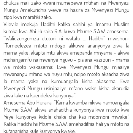
chukua mali zako kwani mumepewa mtihani na Mwenyezi
Mungu Amekuridhia wewe na hasira za Mwenyezi Mungu
zipo kwa marafiki zako.
Vilevile imekuja Hadithi katika sahihi ya Imamu Muslim
kutoka kwa Abi Huraira R.A. kuwa Mtume S.A.W. amesema:
“Waliozungumza utotoni ni watatu ... Hadithi” mwishoni:
“Tumeelezea mtoto mdogo alikuwa ananyonya ziwa la
mama yake, akapita mtu akiwa amepanda mnyama - akiwa
mchangamfu na mwenye nguvu - pia ana vazi zuri - mama
wa mtoto wakasema: Ewe Mwenyezi Mungu mjaaliye
mwanangu mfano wa huyu mtu, ndipo mtoto akaacha ziwa
la mama yake na kumuangalia kisha akasema: Ewe
Mwenyezi Mungu usinijaaliye mfano wake kisha akarudia
ziwa lake na kuendelea kunyonya”.
Amesema Abu Huraira: “Kama kwamba nikiwa namuangalia
Mtume S.A.W. akiwa anahadithia kunyonya kwa mtoto kwa
Yeye kunyonya kidole chake cha kati mdomoni mwake”.
Katika Hadithi hii Mtume S.A.W. amehadithia hali ya mtoto na
kufananisha kule kunyonya kwake.