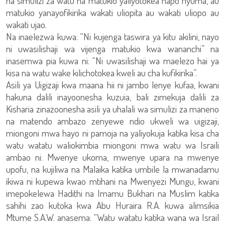
na simulizi za watu na matukio yaliyotokea hapo nyuma, au
matukio yanayofikirika wakati uliopita au wakati uliopo au
wakati ujao.
Na inaelezwa kuwa: “Ni kujenga taswira ya kitu akilini, nayo
ni uwasilishaji wa vijenga matukio kwa wananchi” na
inasemwa pia kuwa ni: “Ni uwasilishaji wa maelezo hai ya
kisa na watu wake kilichotokea kweli au cha kufikirika”.
Asili ya Uigizaji kwa maana hii ni jambo lenye kufaa, kwani
hakuna dalili inayoonesha kuzuia, bali zimekuja dalili za
Kisharia zinazoonesha asili ya uhalali wa simulizi za maneno
na matendo ambazo zenyewe ndio ukweli wa uigizaji,
miongoni mwa hayo ni pamoja na yaliyokuja katika kisa cha
watu watatu waliokimbia miongoni mwa watu wa Israili
ambao ni: Mwenye ukoma, mwenye upara na mwenye
upofu, na kujiliwa na Malaika katika umbile la mwanadamu
ikiwa ni kupewa kwao mtihani na Mwenyezi Mungu, kwani
imepokelewa Hadithi na Imamu Bukhari na Muslim katika
sahihi zao kutoka kwa Abu Huraira R.A. kuwa alimsikia
Mtume S.A.W. anasema: “Watu watatu katika wana wa Israil