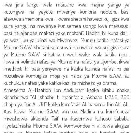
kwa jina langu wala msiitane kwa majina yangu ya
kutungwa, na yeyote mwenye kuniona ndotoni, basi
atakuwa ameniona kweli, kwani shetani hawezi kujiigiza kwa
sura yangu, na mwenye kunisemea uongo kwa makusudi
basi na ajiandae makazi yake motoni”. Hadithi hii kuna dalili
ya wazi juu ya ulinzi wa Mwenyezi Mungu katika nafasi ya
Mtume S.A.W. shetani kutokuwa na uwezo wa kujiigiza sura
ya Mtume S.A.W. si katika ukweli wake wala katika njozi,
ikiwa ni kulinda nafasi ya Mtume na nafasi ya ujumbe, ikiwa
imethibiti hii basi yenyewe na katika kulinda nafasi hii pia
huzuiliwa kumuigiza moja ya haiba ya Mtume S.A.W. au
kuchukua nafasi yake katika kazi za michezo ya drama.
Amesema Al-Haafidh Ibn Abdulbarr katika kitabu chake
kinachoitwa “Al-Istiaabu fi maarifat al-Ashaab 1/359, 360
chapa ya Dar Al-Jiil” katika kumfasiri Al-hakamu Ibn Abi Al-
Aas kuwa Mtume S.A.W. alimtoa Madina na kumfukuza
mwishowe akaenda Taif na ikasemwa kuhusu sababu
iliyolazimisha Mtume S.A.W. kumwondoa ni alikuwa akiigiza
haiba ya Mtume katika tembea zake na harakati zake