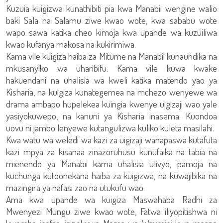
Kuzuia kuigizwa kunathibiti pia kwa Manabii wengine walio
baki Sala na Salamu ziwe kwao wote, kwa sababu wote
wapo sawa katika cheo kimoja kwa upande wa kuzuiliwa
kwao kufanya makosa na kukirimiwa.
Kama vile kuigiza haiba za Mitume na Manabii kunaundika na
mkusanyiko wa uharibifu: Kama vile kuwa kwake
hakuendani na uhalisia wa kweli katika matendo yao ya
Kisharia, na kuigiza kunategemea na mchezo wenyewe wa
drama ambapo hupelekea kuingia kwenye uigizaji wao yale
yasiyokuwepo, na kanuni ya Kisharia inasema: Kuondoa
uovu ni jambo lenyewe kutangulizwa kuliko kuleta masilahi.
Kwa watu wa weledi wa kazi za uigizaji wanapaswa kutafuta
kazi mpya za kisanaa zinazoruhusu kunufaika na tabia na
mienendo ya Manabii kama uhalisia ulivyo, pamoja na
kuchunga kutoonekana haiba za kuigizwa, na kuwajibika na
mazingira ya nafasi zao na utukufu wao.
Ama kwa upande wa kuigiza Maswahaba Radhi za
Mwenyezi Mungu ziwe kwao wote, Fatwa iliyopitishwa ni