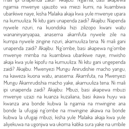
ngamia mwenye ujauzito wa miezi kumi, na kuambiwa
ubarikiwe naye, kisha Malaika akaja kwa yule mwenye upara
na kumuuliza: Ni kitu gani unapenda zaidi? Akajibu: Napenda
nywele nzuri, na kuondoka hizi zilizopo kwani watu
wananinyanyapaa, anasema akamfuta nywele zile na
kumpa nywele zingine nzuri, akamuuliza tena: Ni mali gani
unapenda zaidi? Akajibu: Ng’ombe, basi akapewa ng’ombe
mwenye mimba na kuambiwa ubarikiwe naye, mwisho
akaja kwa yule kipofu na kumuuliza: Ni kitu gani ungependa
zaidi? Akajibu: Mwenyezi Mungu Anirudishie macho yangu,
na kaweza kuona watu, anasema: Akamfuta, na Mwenyezi
Mungu Akamrudishia macho yake, akamuuliza tena: Ni mali
ipi unaipenda zaidi? Akajibu: Mbuzi, basi akapewa mbuzi
mwenye uzazi na kuanza kuzaliana, basi ikawa huyu wa
kwanza ana bonde kubwa la ngamia na mwingine ana
bonde la ufugaji ng’ombe na mwingine akawa na bonde
kubwa la ufugaji mbuzi, kisha yule Malaika akaja kwa yule
aliyekuwa na ugonjwa wa ukoma katika sura yake na umbile