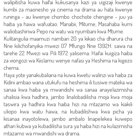
walipitisha kuwa haifai kukusanya kazi ya uigizaji kwenye
kumbi za maonesho ya cinema na drama au hata kwenye
runinga - au kwenye chombo chochote chengine - juu ya
haiba ya hawa wafuatao: Manabii, Mitume, Masahaba kumi
waliobashiriwa Pepo na watu wa nyumbani kwa Mtume.
Kulitangulia maamuzi nambari 20 ya kikao cha dharura cha
Nne kilichofanyika mwezi 07 Mfungo Nne 1392H. sawa na
tarehe 22 Mwezi wa Pili 1972 yalisema: Haifai kuigiza haiba
za viongozi wa Kiislamu wenye nafasi ya Heshima na kigezo
chema.
Haya yote yanakubaliana na kuwa kwetu walinzi wa haiba za
Kidini ambao wana utukufu na heshima ili tusiwe mateka wa
sanaa kwa haiba ya mwandishi wa sanaa anayelazimisha
uhalisia kwa hadhira, jambo linalobadilisha moja kwa moja
taswira ya hadhira kwa haiba hizi na mtazamo wa kiakili
uliopo kwa watu hawa, na kubadilishwa kwa picha ya
kisanaa inayotolewa, jambo ambalo linapelekea kuwepo
athari kubwa ya kubadilisha sura ya haiba hizi na kulazimisha
mtazamo wa mwandishi wa drama.