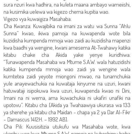
sura nzuri kwa hadhira, na kuleta maana ambayo wameiishi,
na kusimika uelewa wa kigezo chema kupitia wao.
Vigezo vya kuwaigiza Masahaba:
Cha Kwanza: Kuwajibika na imani za watu wa Sunna “Ahlu
Sunna” kwao, ikiwa pamoja na kuwapenda wote bila
kuzidisha kumpenda mmoja wao zaidi au kuzidisha mapenzi
kwa baadhi ya wengine, kwani amesema At-Twahawy katika
kitabu chake cha Akida yake yenye kuridhiwa:
“Tunawapenda Masahaba wa Mtume S.A.W. wala hatuzidishi
katika kumpenda mmoja wao zaidi ya wengine wala
kumtetea zaidi yeyote miongoni mwao, na tunamchukia
yule anayewachukia na kuwataja kinyume na uzuri, kwani
hatuwataji isipokuwa kwa uzuri, kuwapenda kwao ni Dini,
Imani na ni wema, ama kuwachukia ni ukafiri unafiki na
upotovu”. Kitabu cha [Akida ya Twahaawiya ukurasa wa 133
ya sherehe ya kitabu cha Maidan - chapa ya 2 ya Dar Al-Fikr
- Damascus 1412H. – 1992 AB].
Cha Pili: Kuusisitizia utukufu wa Masahaba wote, kwa
ukaribu wao kwa Mtume S.A.W. pamoja na kuheshimu haiba