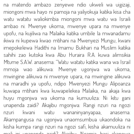
na matendo ambazo zenyewe ndio ukweli wa uigizaji,
miongoni mwa hayo ni pamoja na yaliyokuja katika kisa cha
watu watatu waliokimbia miongoni mwa watu wa Israili
ambao ni: Mwenye ukoma, mwenye upara na mwenye
upofu, na kujiliwa na Malaika katika umbile la mwanadamu
ikiwa ni kupewa kwao mtihani na Mwenyezi Mungu, kwani
imepokelewa Hadithi na Imamu Bukhari na Muslim katika
sahihi zao kutoka kwa Abu Huraira R.A. kuwa alimsikia
Mtume S.A.W. anasema: “Watu watatu katika wana wa Israil
mmoja wao alikuwa: Mwenye ugonjwa wa ukoma,
mwingine alikuwa ni mwenye upara, na mwingine alikuwa
na maradhi ya upofu, ndipo Mwenyezi Mungu Alipoanza
kuwapa mtihani kwa kuwapelekea Malaika, na akaja kwa
huyu mgonjwa wa ukoma na kumuuliza: Ni kitu gani
unapenda zaidi? Akajibu mgonjwa: Rangi nzuri na ngozi
nzuri kwani watu wananinyanyapaa, anasema:
Akampangusa na ugonjwa unaomsumbua ukaondoka na
kisha kumpa rangi nzuri na ngozi safi, kisha akamuuliza ni
mali ipi unapenda zaidi? Akajibu: Ngamia, basi akapewa