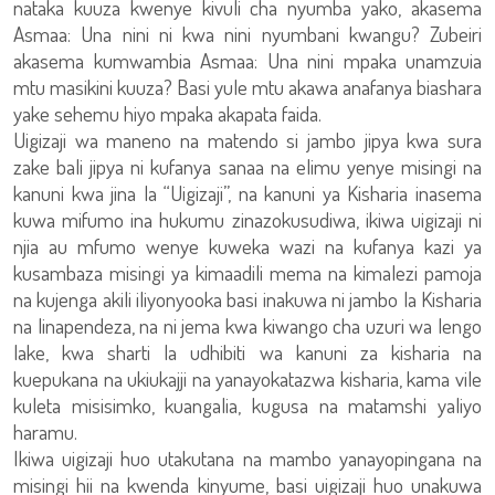
nataka kuuza kwenye kivuli cha nyumba yako, akasema
Asmaa: Una nini ni kwa nini nyumbani kwangu? Zubeiri
akasema kumwambia Asmaa: Una nini mpaka unamzuia
mtu masikini kuuza? Basi yule mtu akawa anafanya biashara
yake sehemu hiyo mpaka akapata faida.
Uigizaji wa maneno na matendo si jambo jipya kwa sura
zake bali jipya ni kufanya sanaa na elimu yenye misingi na
kanuni kwa jina la “Uigizaji”, na kanuni ya Kisharia inasema
kuwa mifumo ina hukumu zinazokusudiwa, ikiwa uigizaji ni
njia au mfumo wenye kuweka wazi na kufanya kazi ya
kusambaza misingi ya kimaadili mema na kimalezi pamoja
na kujenga akili iliyonyooka basi inakuwa ni jambo la Kisharia
na linapendeza, na ni jema kwa kiwango cha uzuri wa lengo
lake, kwa sharti la udhibiti wa kanuni za kisharia na
kuepukana na ukiukajji na yanayokatazwa kisharia, kama vile
kuleta misisimko, kuangalia, kugusa na matamshi yaliyo
haramu.
Ikiwa uigizaji huo utakutana na mambo yanayopingana na
misingi hii na kwenda kinyume, basi uigizaji huo unakuwa