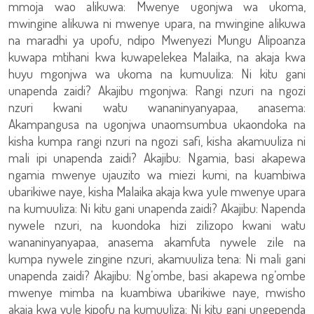
mmoja wao alikuwa: Mwenye ugonjwa wa ukoma,
mwingine alikuwa ni mwenye upara, na mwingine alikuwa
na maradhi ya upofu, ndipo Mwenyezi Mungu Alipoanza
kuwapa mtihani kwa kuwapelekea Malaika, na akaja kwa
huyu mgonjwa wa ukoma na kumuuliza: Ni kitu gani
unapenda zaidi? Akajibu mgonjwa: Rangi nzuri na ngozi
nzuri kwani watu wananinyanyapaa, anasema:
Akampangusa na ugonjwa unaomsumbua ukaondoka na
kisha kumpa rangi nzuri na ngozi safi, kisha akamuuliza ni
mali ipi unapenda zaidi? Akajibu: Ngamia, basi akapewa
ngamia mwenye ujauzito wa miezi kumi, na kuambiwa
ubarikiwe naye, kisha Malaika akaja kwa yule mwenye upara
na kumuuliza: Ni kitu gani unapenda zaidi? Akajibu: Napenda
nywele nzuri, na kuondoka hizi zilizopo kwani watu
wananinyanyapaa, anasema akamfuta nywele zile na
kumpa nywele zingine nzuri, akamuuliza tena: Ni mali gani
unapenda zaidi? Akajibu: Ng’ombe, basi akapewa ng’ombe
mwenye mimba na kuambiwa ubarikiwe naye, mwisho
akaja kwa yule kipofu na kumuuliza: Ni kitu gani ungependa