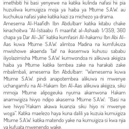
imethibiti hii basi yenyewe na katika kulinda nafasi hii pia
huzuiliwa kumuigiza moja ya haiba ya Mtume S.A.W. au
kuchukua nafasi yake katika kazi za michezo ya drama.
Amesema Al-Haafidh Ibn Abdulbarr katika kitabu chake
kinachoitwa “Al-Istiaabu fi maarifat al-Ashaab 1/359, 360
chapa ya Dar Al-Jiil” katika kumfasiri Al-hakamu Ibn Abi Al-
Aas kuwa Mtume S.A.W. alimtoa Madina na kumfukuza
mwishowe akaenda Taif na ikasemwa kuhusu sababu
iliyolazimisha Mtume S.A.W. kumwondoa ni alikuwa akiigiza
haiba ya Mtume katika tembea zake na harakati zake
mbalimbali, amesema Ibn Abdulbarr: “Wamesema kuwa
Mtume S.A.W. pindi anapotembea alikuwa ni mwenye
uchangamfu na Al-Hakam Ibn Al-Aas alikuwa akiigiza, siku
mmoja Mtume alipogeuka nyuma akamwona Hakam
anamwigiza hivyo ndipo akasema Mtume S.A.W.: “Basi na
iwe hivyo”Hakam akawa kuanzia siku hiyo ni mwenye
woga”. Katika maelezo haya kuna dalili ya kuzuia kumuigiza
Mtume S.A.W. katika matendo yake na kumuigiza si kwa njia
ya kufuata mwenendo wake.