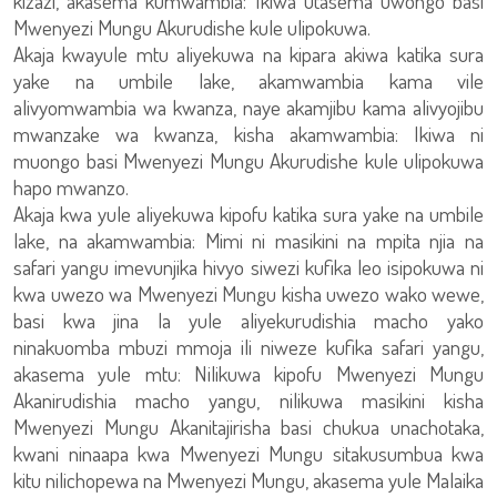
kizazi, akasema kumwambia: Ikiwa utasema uwongo basi
Mwenyezi Mungu Akurudishe kule ulipokuwa.
Akaja kwayule mtu aliyekuwa na kipara akiwa katika sura
yake na umbile lake, akamwambia kama vile
alivyomwambia wa kwanza, naye akamjibu kama alivyojibu
mwanzake wa kwanza, kisha akamwambia: Ikiwa ni
muongo basi Mwenyezi Mungu Akurudishe kule ulipokuwa
hapo mwanzo.
Akaja kwa yule aliyekuwa kipofu katika sura yake na umbile
lake, na akamwambia: Mimi ni masikini na mpita njia na
safari yangu imevunjika hivyo siwezi kufika leo isipokuwa ni
kwa uwezo wa Mwenyezi Mungu kisha uwezo wako wewe,
basi kwa jina la yule aliyekurudishia macho yako
ninakuomba mbuzi mmoja ili niweze kufika safari yangu,
akasema yule mtu: Nilikuwa kipofu Mwenyezi Mungu
Akanirudishia macho yangu, nilikuwa masikini kisha
Mwenyezi Mungu Akanitajirisha basi chukua unachotaka,
kwani ninaapa kwa Mwenyezi Mungu sitakusumbua kwa
kitu nilichopewa na Mwenyezi Mungu, akasema yule Malaika