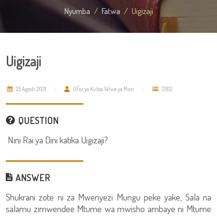
Nyumba
Fatwa
Uigizaji
Uigizaji
25 Agosti 2021
Ofisi ya Kutoa Fatwa ya Misri
2302
QUESTION
Nini Rai ya Dini katika Uigizaji?
ANSWER
Shukrani zote ni za Mwenyezi Mungu peke yake, Sala na
salamu zimwendee Mtume wa mwisho ambaye ni Mtume