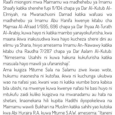
Raafii miongoni mwa Maimamu wa madhehebu ya Imamu
Shaafy katika sherehe fupi 11/104 chapa ya Dar Al-Kutub Al-
Elmiyah, na Mwanachuoni Damad katika wafuasi wa
madhehebu ya Imamu Abu Hanifa kwenye kitabu cha
Majmaa Al-Afraad 1/695, 696 chapa ya Dar Ihyaa At-Turath
Al-Arabiy, kuwa hayo ni katika mambo yanayokufurisha, kwa
maana ikiwa inakusudiwa kwa hayo kucheza shere dini au
elimu ya Sharia, hivyo amesema Imamu An-Nawawy katika
kitabu cha Raudha 7/287 chapa ya Dar Aalam Al-Kutub:
“Nimesema: Usahihi ni kuwa hakuna kukufurisha katika
masuala hayo mawili ya ufananishaji”.
Ama kuigiza Mitume Sala na Salamu ziwe kwao wote,
hukumu inaonesha ni kutofaa, ikiwa ni kuchunga ukubwa
wao na nafasi yao, kwani wao ni katika viumbe bora kabisa
bila ubishi, na mwenye kuwa kwenye nafasi hii basi huyo ni
mtukufu zaidi kuliko kuigizwa na mwanadamu au hata na
shetani, linaonekana hili kupitia Hadithi iliyopokelewa na
Maimamu wawili Bukhari na Muslim katika sahihi yao kutoka
kwa Abi Huraira R.A. kuwa Mtume S.A.W. amesema: “Itaneni