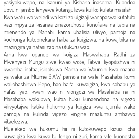
yasiyokuwepo, na kanuni ya Kisharia inasema: Kuondoa
uovu ni jambo lenyewe kutangulizwa kuliko kuleta masilahi.
Kwa watu wa weledi wa kazi za uigizaji wanapaswa kutafuta
kazi mpya za kisanaa zinazoruhusu kunufaika na tabia na
mienendo ya Manabii kama uhalisia ulivyo, pamoja na
kuchunga kutoonekana haiba za kuigizwa, na kuwajibika na
mazingira ya nafasi zao na utukufu wao.
Ama kwa upande wa kuigiza Maswahaba Radhi za
Mwenyezi Mungu ziwe kwao wote, Fatwa iliyopitishwa ni
kwamba inafaa, isipokuwa Mama wa Waumini kwa maana
ya wake za Mtume S.A.W. pamoja na wale Masahaba kumi
waliobashiriwa Pepo, hao haifai kuwaigiza, kwa sababu ya
nafasi yao, kwani wao ni viongozi wa Masahaba na ni
Masahaba wakubwa, kufaa huku kunaendana na vigezo
vilivyotajwa katika hukumu ya kuigiza kwa ujumla wake
pamoja na kulinda vigezo vingine maalumu ambavyo
vitaelezwa.
Muelekeo wa hukumu hii ni kutokuwepo kizuizi cha
kuwaigiza kwa kuwa tu lengo ni zuri, kama vile kuonesha