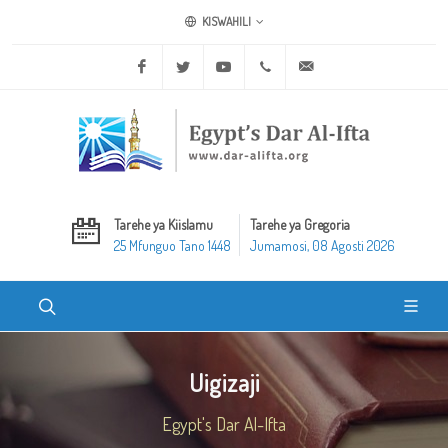
KISWAHILI
Facebook
Twitter
Youtube
+20 2 25970400
ask@dar-alifta.org
Tarehe ya Kiislamu
Tarehe ya Gregoria
25 Mfunguo Tano 1448
Jumamosi, 08 Agosti 2026
Uigizaji
Egypt's Dar Al-Ifta