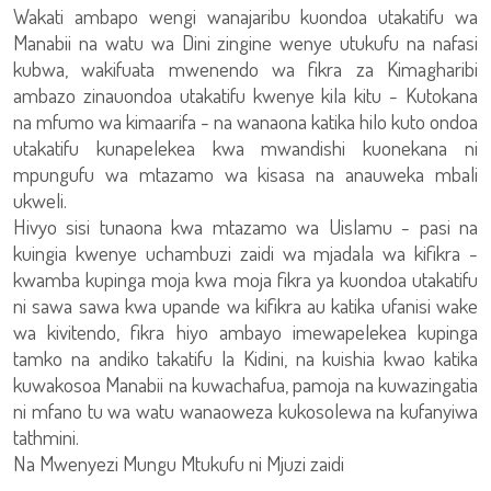
Wakati ambapo wengi wanajaribu kuondoa utakatifu wa
Manabii na watu wa Dini zingine wenye utukufu na nafasi
kubwa, wakifuata mwenendo wa fikra za Kimagharibi
ambazo zinauondoa utakatifu kwenye kila kitu - Kutokana
na mfumo wa kimaarifa - na wanaona katika hilo kuto ondoa
utakatifu kunapelekea kwa mwandishi kuonekana ni
mpungufu wa mtazamo wa kisasa na anauweka mbali
ukweli.
Hivyo sisi tunaona kwa mtazamo wa Uislamu - pasi na
kuingia kwenye uchambuzi zaidi wa mjadala wa kifikra -
kwamba kupinga moja kwa moja fikra ya kuondoa utakatifu
ni sawa sawa kwa upande wa kifikra au katika ufanisi wake
wa kivitendo, fikra hiyo ambayo imewapelekea kupinga
tamko na andiko takatifu la Kidini, na kuishia kwao katika
kuwakosoa Manabii na kuwachafua, pamoja na kuwazingatia
ni mfano tu wa watu wanaoweza kukosolewa na kufanyiwa
tathmini.
Na Mwenyezi Mungu Mtukufu ni Mjuzi zaidi