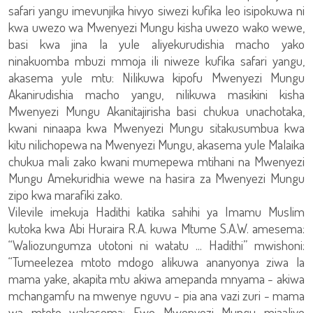
safari yangu imevunjika hivyo siwezi kufika leo isipokuwa ni
kwa uwezo wa Mwenyezi Mungu kisha uwezo wako wewe,
basi kwa jina la yule aliyekurudishia macho yako
ninakuomba mbuzi mmoja ili niweze kufika safari yangu,
akasema yule mtu: Nilikuwa kipofu Mwenyezi Mungu
Akanirudishia macho yangu, nilikuwa masikini kisha
Mwenyezi Mungu Akanitajirisha basi chukua unachotaka,
kwani ninaapa kwa Mwenyezi Mungu sitakusumbua kwa
kitu nilichopewa na Mwenyezi Mungu, akasema yule Malaika
chukua mali zako kwani mumepewa mtihani na Mwenyezi
Mungu Amekuridhia wewe na hasira za Mwenyezi Mungu
zipo kwa marafiki zako.
Vilevile imekuja Hadithi katika sahihi ya Imamu Muslim
kutoka kwa Abi Huraira R.A. kuwa Mtume S.A.W. amesema:
“Waliozungumza utotoni ni watatu ... Hadithi” mwishoni:
“Tumeelezea mtoto mdogo alikuwa ananyonya ziwa la
mama yake, akapita mtu akiwa amepanda mnyama - akiwa
mchangamfu na mwenye nguvu - pia ana vazi zuri - mama
wa mtoto wakasema: Ewe Mwenyezi Mungu mjaaliye