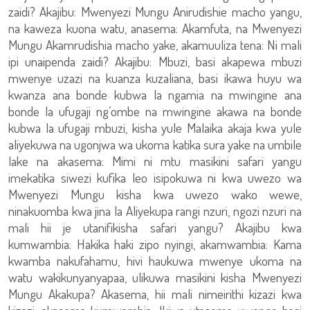
zaidi? Akajibu: Mwenyezi Mungu Anirudishie macho yangu,
na kaweza kuona watu, anasema: Akamfuta, na Mwenyezi
Mungu Akamrudishia macho yake, akamuuliza tena: Ni mali
ipi unaipenda zaidi? Akajibu: Mbuzi, basi akapewa mbuzi
mwenye uzazi na kuanza kuzaliana, basi ikawa huyu wa
kwanza ana bonde kubwa la ngamia na mwingine ana
bonde la ufugaji ng’ombe na mwingine akawa na bonde
kubwa la ufugaji mbuzi, kisha yule Malaika akaja kwa yule
aliyekuwa na ugonjwa wa ukoma katika sura yake na umbile
lake na akasema: Mimi ni mtu masikini safari yangu
imekatika siwezi kufika leo isipokuwa ni kwa uwezo wa
Mwenyezi Mungu kisha kwa uwezo wako wewe,
ninakuomba kwa jina la Aliyekupa rangi nzuri, ngozi nzuri na
mali hii je utanifikisha safari yangu? Akajibu kwa
kumwambia: Hakika haki zipo nyingi, akamwambia: Kama
kwamba nakufahamu, hivi haukuwa mwenye ukoma na
watu wakikunyanyapaa, ulikuwa masikini kisha Mwenyezi
Mungu Akakupa? Akasema, hii mali nimeirithi kizazi kwa