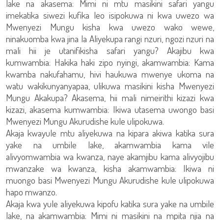
lake na akasema: Mimi ni mtu masikini safari yangu
imekatika siwezi kufika leo isipokuwa ni kwa uwezo wa
Mwenyezi Mungu kisha kwa uwezo wako wewe,
ninakuomba kwa jina la Aliyekupa rangi nzuri, ngozi nzuri na
mali hii je utanifikisha safari yangu? Akajibu kwa
kumwambia: Hakika haki zipo nyingi, akamwambia: Kama
kwamba nakufahamu, hivi haukuwa mwenye ukoma na
watu wakikunyanyapaa, ulikuwa masikini kisha Mwenyezi
Mungu Akakupa? Akasema, hii mali nimeirithi kizazi kwa
kizazi, akasema kumwambia: Ikiwa utasema uwongo basi
Mwenyezi Mungu Akurudishe kule ulipokuwa.
Akaja kwayule mtu aliyekuwa na kipara akiwa katika sura
yake na umbile lake, akamwambia kama vile
alivyomwambia wa kwanza, naye akamjibu kama alivyojibu
mwanzake wa kwanza, kisha akamwambia: Ikiwa ni
muongo basi Mwenyezi Mungu Akurudishe kule ulipokuwa
hapo mwanzo.
Akaja kwa yule aliyekuwa kipofu katika sura yake na umbile
lake, na akamwambia: Mimi ni masikini na mpita njia na