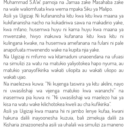
Muhammad S.A.W. pamoja na Jamaa zake Masahaba zake
na wale waliomfuata kwa wema mpaka Siku ya Malipo.
Asili ya Uigizaji: Ni kufananisha kitu kwa kitu kwa maana ya
kukifananisha nacho na kukadiriwa sawa na makadirio yake,
kwa mfano; husemwa huyu ni kama huyu kwa maana ya
mwenzake, hivyo inakuwa kufanana kitu kwa kitu ni
kulingana kwake, na husemwa amefanana na fulani ni pale
anapofuata mwenendo wake na kupita njia yake.
Na Uigizaji ni mfumo wa kitamaduni unaoendana na ufuasi
na simulizi za watu na matukio yaliyotokea hapo nyuma, au
matukio yanayofikirika wakati uliopita au wakati uliopo au
wakati ujao.
Na inaelezwa kuwa: “Ni kujenga taswira ya kitu akilini, nayo
ni uwasilishaji wa vijenga matukio kwa wananchi” na
inasemwa pia kuwa ni: “Ni uwasilishaji wa maelezo hai ya
kisa na watu wake kilichotokea kweli au cha kufikirika”.
Asili ya Uigizaji kwa maana hii ni jambo lenye kufaa, kwani
hakuna dalili inayoonesha kuzuia, bali zimekuja dalili za
Kisharia zinazoonesha asili ya uhalali wa simulizi za maneno