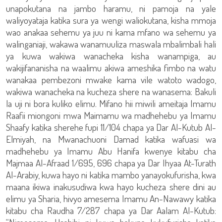
unapokutana na jambo haramu, ni pamoja na yale
waliyoyataja katika sura ya wengi waliokutana, kisha mmoja
wao anakaa sehemu ya juu ni kama mfano wa sehemu ya
walinganiaji, wakawa wanamuuliza maswala mbalimbali hali
ya kuwa wakiwa wanacheka kisha wanampiga, au
wakijifananisha na waalimu akiwa ameshika fimbo na watu
wanakaa pembezoni mwake kama vile watoto wadogo,
wakiwa wanacheka na kucheza shere na wanasema: Bakuli
la uji ni bora kuliko elimu. Mifano hii miwili ameitaja Imamu
Raafii miongoni mwa Maimamu wa madhehebu ya Imamu
Shaafy katika sherehe fupi 11/104 chapa ya Dar Al-Kutub Al-
Elmiyah, na Mwanachuoni Damad katika wafuasi wa
madhehebu ya Imamu Abu Hanifa kwenye kitabu cha
Majmaa Al-Afraad 1/695, 696 chapa ya Dar Ihyaa At-Turath
Al-Arabiy, kuwa hayo ni katika mambo yanayokufurisha, kwa
maana ikiwa inakusudiwa kwa hayo kucheza shere dini au
elimu ya Sharia, hivyo amesema Imamu An-Nawawy katika
kitabu cha Raudha 7/287 chapa ya Dar Aalam Al-Kutub: