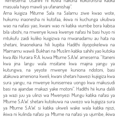
“Nimesema: Usahihi ni kuwa hakuna kukufurisha katika
masuala hayo mawili ya ufananishaji”.
Ama kuigiza Mitume Sala na Salamu ziwe kwao wote,
hukumu inaonesha ni kutofaa, ikiwa ni kuchunga ukubwa
wao na nafasi yao, kwani wao ni katika viumbe bora kabisa
bila ubishi, na mwenye kuwa kwenye nafasi hii basi huyo ni
mtukufu zaidi kuliko kuigizwa na mwanadamu au hata na
shetani, linaonekana hili kupitia Hadithi iliyopokelewa na
Maimamu wawili Bukhari na Muslim katika sahihi yao kutoka
kwa Abi Huraira R.A. kuwa Mtume S.A.W. amesema: “Itaneni
kwa jina langu wala msiitane kwa majina yangu ya
kutungwa, na yeyote mwenye kuniona ndotoni, basi
atakuwa ameniona kweli, kwani shetani hawezi kujiigiza kwa
sura yangu, na mwenye kunisemea uongo kwa makusudi
basi na ajiandae makazi yake motoni”. Hadithi hii kuna dalili
ya wazi juu ya ulinzi wa Mwenyezi Mungu katika nafasi ya
Mtume S.A.W. shetani kutokuwa na uwezo wa kujiigiza sura
ya Mtume S.A.W. si katika ukweli wake wala katika njozi,
ikiwa ni kulinda nafasi ya Mtume na nafasi ya ujumbe, ikiwa