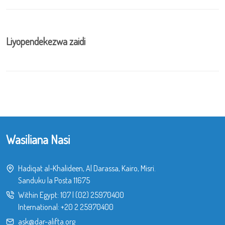
Liyopendekezwa zaidi
Wasiliana Nasi
Hadiqat al-Khalideen, Al Darassa, Kairo, Misri.
Sanduku la Posta 11675
Within Egypt:
107
|
(02) 25970400
International:
+20 2 25970400
ask@dar-alifta.org