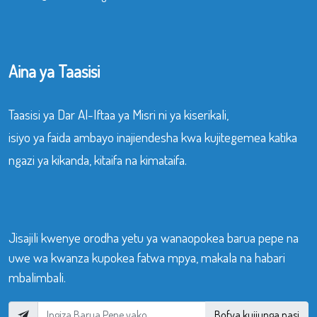
Aina ya Taasisi
Taasisi ya Dar Al-Iftaa ya Misri ni ya kiserikali,
isiyo ya faida ambayo inajiendesha kwa kujitegemea katika
ngazi ya kikanda, kitaifa na kimataifa.
Jisajili kwenye orodha yetu ya wanaopokea barua pepe na
uwe wa kwanza kupokea fatwa mpya, makala na habari
mbalimbali.
Bofya kujiunga nasi