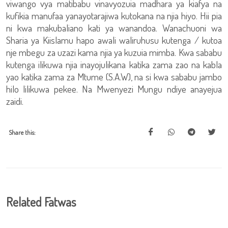
viwango vya matibabu vinavyozuia madhara ya kiafya na
kufikia manufaa yanayotarajiwa kutokana na njia hiyo. Hii pia
ni kwa makubaliano kati ya wanandoa. Wanachuoni wa
Sharia ya Kiislamu hapo awali waliruhusu kutenga / kutoa
nje mbegu za uzazi kama njia ya kuzuia mimba. Kwa sababu
kutenga ilikuwa njia inayojulikana katika zama zao na kabla
yao katika zama za Mtume (S.A.W), na si kwa sababu jambo
hilo lilikuwa pekee. Na Mwenyezi Mungu ndiye anayejua
zaidi.
Share this:
Related Fatwas