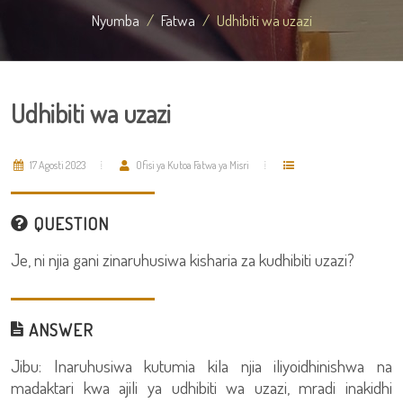
Nyumba
Fatwa
Udhibiti wa uzazi
Udhibiti wa uzazi
17 Agosti 2023
Ofisi ya Kutoa Fatwa ya Misri
QUESTION
Je, ni njia gani zinaruhusiwa kisharia za kudhibiti uzazi?
ANSWER
Jibu: Inaruhusiwa kutumia kila njia iliyoidhinishwa na
madaktari kwa ajili ya udhibiti wa uzazi, mradi inakidhi