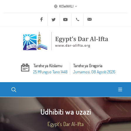
KISWAHILI
Facebook
Twitter
Youtube
+20 2 25970400
ask@dar-alifta.org
Tarehe ya Kiislamu
Tarehe ya Gregoria
25 Mfunguo Tano 1448
Jumamosi, 08 Agosti 2026
Udhibiti wa uzazi
Egypt's Dar Al-Ifta