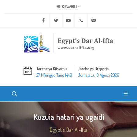
KISWAHILI
Facebook
Twitter
Youtube
+20 2 25970400
ask@dar-alifta.org
Tarehe ya Kiislamu
Tarehe ya Gregoria
27 Mfunguo Tano 1448
Jumatatu, 10 Agosti 2026
Kuzuia hatari ya ugaidi
Egypt's Dar Al-Ifta