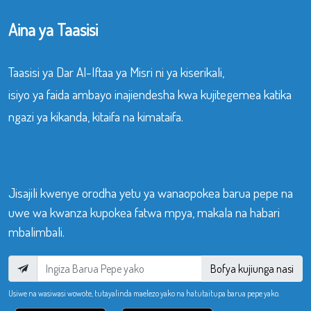
Aina ya Taasisi
Taasisi ya Dar Al-Iftaa ya Misri ni ya kiserikali,
isiyo ya faida ambayo inajiendesha kwa kujitegemea katika
ngazi ya kikanda, kitaifa na kimataifa.
Jisajili kwenye orodha yetu ya wanaopokea barua pepe na
uwe wa kwanza kupokea fatwa mpya, makala na habari
mbalimbali.
Bofya kujiunga nasi
Usiwe na wasiwasi wowote, tutayalinda maelezo yako na hatutaitupa barua pepe yako.