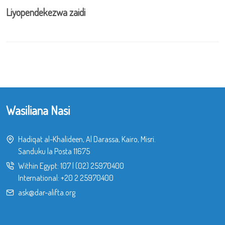
Liyopendekezwa zaidi
Wasiliana Nasi
Hadiqat al-Khalideen, Al Darassa, Kairo, Misri.
Sanduku la Posta 11675
Within Egypt:
107
|
(02) 25970400
International:
+20 2 25970400
ask@dar-alifta.org