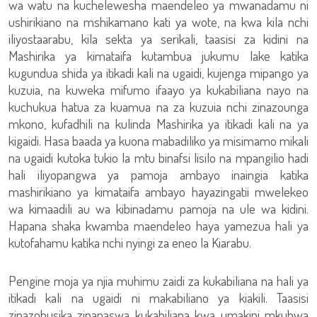
wa watu na kuchelewesha maendeleo ya mwanadamu ni
ushirikiano na mshikamano kati ya wote, na kwa kila nchi
iliyostaarabu, kila sekta ya serikali, taasisi za kidini na
Mashirika ya kimataifa kutambua jukumu lake katika
kugundua shida ya itikadi kali na ugaidi, kujenga mipango ya
kuzuia, na kuweka mifumo ifaayo ya kukabiliana nayo na
kuchukua hatua za kuamua na za kuzuia nchi zinazounga
mkono, kufadhili na kulinda Mashirika ya itikadi kali na ya
kigaidi. Hasa baada ya kuona mabadiliko ya misimamo mikali
na ugaidi kutoka tukio la mtu binafsi lisilo na mpangilio hadi
hali iliyopangwa ya pamoja ambayo inaingia katika
mashirikiano ya kimataifa ambayo hayazingatii mwelekeo
wa kimaadili au wa kibinadamu pamoja na ule wa kidini.
Hapana shaka kwamba maendeleo haya yamezua hali ya
kutofahamu katika nchi nyingi za eneo la Kiarabu.
Pengine moja ya njia muhimu zaidi za kukabiliana na hali ya
itikadi kali na ugaidi ni makabiliano ya kiakili. Taasisi
zinazohusika zinapaswa kukabiliana kwa umakini mkubwa