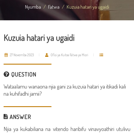
Nyumba
Fatwa
Kuzuia hatari ya ugaidi
Kuzuia hatari ya ugaidi
27 Novemba 2023
Ofisi ya Kutoa Fatwa ya Misri
QUESTION
Wataalamu wanaona njia gani za kuzuia hatari ya itikadi kali
na kuhifadhi jamii?
ANSWER
Njia ya kukabiliana na vitendo haribifu vinavyoathiri utulivu