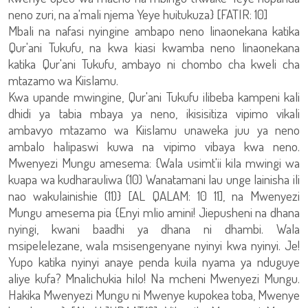
neno zuri, na a'mali njema Yeye huitukuza} [FATIR: 10]
Mbali na nafasi nyingine ambapo neno linaonekana katika
Qur'ani Tukufu, na kwa kiasi kwamba neno linaonekana
katika Qur'ani Tukufu, ambayo ni chombo cha kweli cha
mtazamo wa Kiislamu.
Kwa upande mwingine, Qur'ani Tukufu ilibeba kampeni kali
dhidi ya tabia mbaya ya neno, ikisisitiza vipimo vikali
ambavyo mtazamo wa Kiislamu unaweka juu ya neno
ambalo halipaswi kuwa na vipimo vibaya kwa neno.
Mwenyezi Mungu amesema: {Wala usimt'ii kila mwingi wa
kuapa wa kudharauliwa (10) Wanatamani lau unge lainisha ili
nao wakulainishie (11)} [AL QALAM: 10 11], na Mwenyezi
Mungu amesema pia {Enyi mlio amini! Jiepusheni na dhana
nyingi, kwani baadhi ya dhana ni dhambi. Wala
msipelelezane, wala msisengenyane nyinyi kwa nyinyi. Je!
Yupo katika nyinyi anaye penda kuila nyama ya nduguye
aliye kufa? Mnalichukia hilo! Na mcheni Mwenyezi Mungu.
Hakika Mwenyezi Mungu ni Mwenye kupokea toba, Mwenye