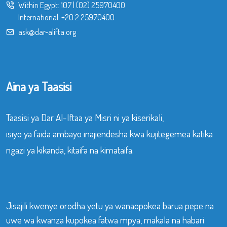
Within Egypt:
107
|
(02) 25970400
International:
+20 2 25970400
ask@dar-alifta.org
Aina ya Taasisi
Taasisi ya Dar Al-Iftaa ya Misri ni ya kiserikali,
isiyo ya faida ambayo inajiendesha kwa kujitegemea katika
ngazi ya kikanda, kitaifa na kimataifa.
Jisajili kwenye orodha yetu ya wanaopokea barua pepe na
uwe wa kwanza kupokea fatwa mpya, makala na habari