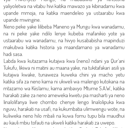
yaliyoletwa na vitabu hivi katika mawazo ya kibinadamu kwa
upande mmoja, na katika maendeleo ya ustaarabu kwa
upande mwingine.
Neno peke yake lilibeba Maneno ya Mungu kwa wanadamu,
na ni peke yake ndilo lenye kubeba mafanikio yote ya
ustaarabu wa wanadamu, na hivyo kusababisha mapinduzi
makubwa katika historia ya maandamano ya wanadamu
hadi sasa.
Labda kwa kutazama kutajwa kwa (neno) ndani ya Qur'ani
Tukufu, likiwa ni matini au maana yake, na tukitafakari asili ya
kutajwa kwake, tunaweza kuweka chini ya macho yetu
katika sifa za neno kama ni ukweli wa malengo kutokana na
mtazamo wa Kiislamu, kama ambavyo Mtume S.A.W., katika
harakati zake za neno ameweka kwetu pia masharti ya neno
linalolifanya liwe chombo chenye lengo linalolipuka kwa
nguvu, harakati na usafi, na kukumbatia ulimwengu wote, na
kuliweka neno hilo mbali na kuwa fomu tupu bila maudhui
au kauli mbiu tofauti na ukweli katika harakati za uwepo.