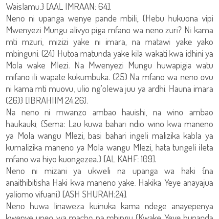
Waislamu.} [AAL IMRAAN: 64].
Neno ni upanga wenye pande mbili, {Hebu hukuona vipi
Mwenyezi Mungu alivyo piga mfano wa neno zuri? Ni kama
mti mzuri, mizizi yake ni imara, na matawi yake yako
mbinguni. (24) Hutoa matunda yake kila wakati kwa idhini ya
Mola wake Mlezi. Na Mwenyezi Mungu huwapigia watu
mifano ili wapate kukumbuka. (25) Na mfano wa neno ovu
ni kama mti muovu, ulio ng'olewa juu ya ardhi. Hauna imara
(26)} [IBRAHIIM 24:26).
Na neno ni mwanzo ambao hauishi, na wino ambao
haukauki; {Sema: Lau kuwa bahari ndio wino kwa maneno
ya Mola wangu Mlezi, basi bahari ingeli malizika kabla ya
kumalizika maneno ya Mola wangu Mlezi, hata tungeli ileta
mfano wa hiyo kuongezea.} [AL KAHF: 109].
Neno ni mizani ya ukweli na upanga wa haki {na
anaithibitisha Haki kwa maneno yake. Hakika Yeye anayajua
yaliomo vifuani} [ASH SHURAH:24].
Neno huwa linaweza kuinuka kama ndege anayepenya
kwenye upeo wa macho na mbingu {Kwake Yeye hupanda