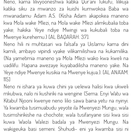
Neno, kama lilivyooneshwa katika Qur'ani Tukufu, lilikuja
katika siku za mwanzo za kuishi kumwokoa Baba wa
mwanadamu Adam A.S. {Kisha Adam akapokea maneno
kwa Mola wake Mlezi, na Mola wake Mlezi alimkubalia toba
yake; hakika Yeye ndiye Mwingi wa kukubali toba na
Mwenye kurehemu.} [AL BAQARAH: 37].
Neno hili ni muhtasari wa falsafa ya Uislamu kama dini
kamili, ambayo vipindi vyake vilikamilishwa na kukamilika.
{Na yametimia maneno ya Mola Mlezi wako kwa kweli na
uadilifu. Hapana awezaye kuyabadilisha maneno yake. Na
Yeye ndiye Mwenye kusikia na Mwenye kujua.}. [AL ANA'AM:
115]
Neno ni ishara ya kuwa chini ya uelewa halisi kwa ukweli
mkubwa, nalo ni kushiriki na wengine {Sema: Enyi Watu wa
Kitabu! Njooni kwenye neno lilio sawa baina yetu na nyinyi:
Ya kwamba tusimuabudu yeyote ila Mwenyezi Mungu, wala
tusimshirikishe na chochote; wala tusifanyane sisi kwa sisi
kuwa Waola Walezi badala ya Mwenyezi Mungu. Na
wakigeuka basi semeni: Shuhudi- eni ya kwamba sisi ni