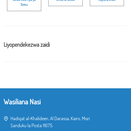
Simu
Liyopendekezwa zaidi
Wasiliana Nasi
Hadiqat al-Khalideen, Al Darassa, Kairo, Misri.
Sanduku la Posta 11675