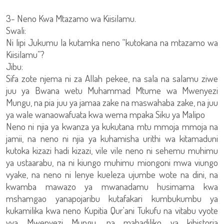
3- Neno Kwa Mtazamo wa Kiisilamu.
Swali:
Ni lipi Jukumu la kutamka neno “kutokana na mtazamo wa
Kiisilamu”?
Jibu:
Sifa zote njema ni za Allah pekee, na sala na salamu ziwe
juu ya Bwana wetu Muhammad Mtume wa Mwenyezi
Mungu, na pia juu ya jamaa zake na maswahaba zake, na juu
ya wale wanaowafuata kwa wema mpaka Siku ya Malipo
Neno ni njia ya kwanza ya kukutana mtu mmoja mmoja na
jamii, na neno ni njia ya kuhamisha urithi wa kitamaduni
kutoka kizazi hadi kizazi, vile vile neno ni sehemu muhimu
ya ustaarabu, na ni kiungo muhimu miongoni mwa viungo
vyake, na neno ni lenye kueleza ujumbe wote na dini, na
kwamba mawazo ya mwanadamu husimama kwa
mshamgao yanapojaribu kutafakari kumbukumbu ya
kukamilika kwa neno Kupitia Qur'ani Tukufu na vitabu vyote
vya Mwenyezi Mungu, na mabadiliko ya kihistoria