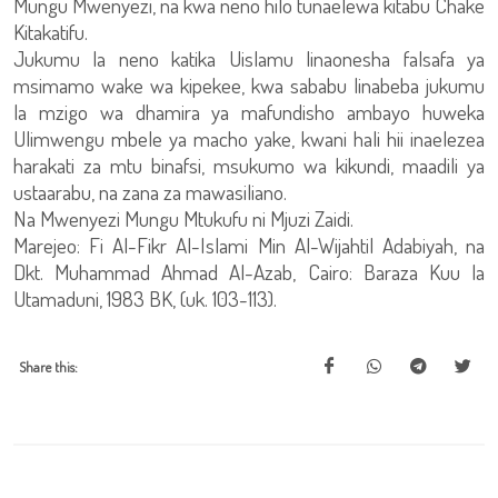
Mungu Mwenyezi, na kwa neno hilo tunaelewa kitabu Chake
Kitakatifu.
Jukumu la neno katika Uislamu linaonesha falsafa ya
msimamo wake wa kipekee, kwa sababu linabeba jukumu
la mzigo wa dhamira ya mafundisho ambayo huweka
Ulimwengu mbele ya macho yake, kwani hali hii inaelezea
harakati za mtu binafsi, msukumo wa kikundi, maadili ya
ustaarabu, na zana za mawasiliano.
Na Mwenyezi Mungu Mtukufu ni Mjuzi Zaidi.
Marejeo: Fi Al-Fikr Al-Islami Min Al-Wijahtil Adabiyah, na
Dkt. Muhammad Ahmad Al-Azab, Cairo: Baraza Kuu la
Utamaduni, 1983 BK, (uk. 103-113).
Share this: