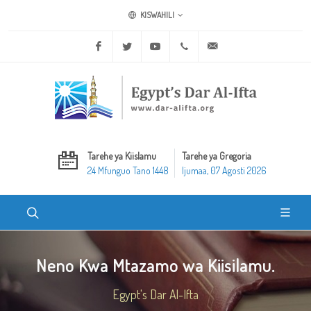
KISWAHILI
Facebook
Twitter
Youtube
+20 2 25970400
ask@dar-alifta.org
Tarehe ya Kiislamu
Tarehe ya Gregoria
24 Mfunguo Tano 1448
Ijumaa, 07 Agosti 2026
Neno Kwa Mtazamo wa Kiisilamu.
Egypt's Dar Al-Ifta