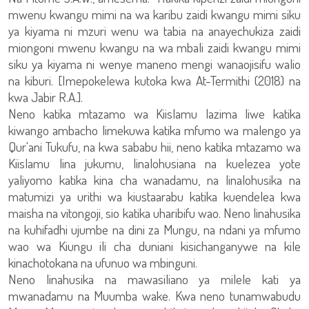
mwenu kwangu mimi na wa karibu zaidi kwangu mimi siku
ya kiyama ni mzuri wenu wa tabia na anayechukiza zaidi
miongoni mwenu kwangu na wa mbali zaidi kwangu mimi
siku ya kiyama ni wenye maneno mengi wanaojisifu walio
na kiburi. [Imepokelewa kutoka kwa At-Termithi (2018) na
kwa Jabir R.A.].
Neno katika mtazamo wa Kiislamu lazima liwe katika
kiwango ambacho limekuwa katika mfumo wa malengo ya
Qur'ani Tukufu, na kwa sababu hii, neno katika mtazamo wa
Kiislamu lina jukumu, linalohusiana na kuelezea yote
yaliyomo katika kina cha wanadamu, na linalohusika na
matumizi ya urithi wa kiustaarabu katika kuendelea kwa
maisha na vitongoji, sio katika uharibifu wao. Neno linahusika
na kuhifadhi ujumbe na dini za Mungu, na ndani ya mfumo
wao wa Kiungu ili cha duniani kisichanganywe na kile
kinachotokana na ufunuo wa mbinguni.
Neno linahusika na mawasiliano ya milele kati ya
mwanadamu na Muumba wake. Kwa neno tunamwabudu