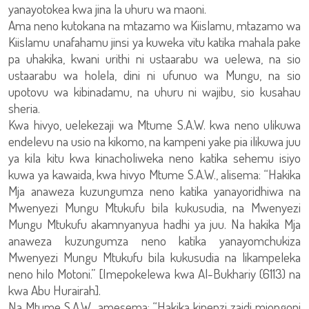
yanayotokea kwa jina la uhuru wa maoni.
Ama neno kutokana na mtazamo wa Kiislamu, mtazamo wa
Kiislamu unafahamu jinsi ya kuweka vitu katika mahala pake
pa uhakika, kwani urithi ni ustaarabu wa uelewa, na sio
ustaarabu wa holela, dini ni ufunuo wa Mungu, na sio
upotovu wa kibinadamu, na uhuru ni wajibu, sio kusahau
sheria.
Kwa hivyo, uelekezaji wa Mtume S.A.W. kwa neno ulikuwa
endelevu na usio na kikomo, na kampeni yake pia ilikuwa juu
ya kila kitu kwa kinacholiweka neno katika sehemu isiyo
kuwa ya kawaida, kwa hivyo Mtume S.A.W., alisema: “Hakika
Mja anaweza kuzungumza neno katika yanayoridhiwa na
Mwenyezi Mungu Mtukufu bila kukusudia, na Mwenyezi
Mungu Mtukufu akamnyanyua hadhi ya juu. Na hakika Mja
anaweza kuzungumza neno katika yanayomchukiza
Mwenyezi Mungu Mtukufu bila kukusudia na likampeleka
neno hilo Motoni.” [Imepokelewa kwa Al-Bukhariy (6113) na
kwa Abu Hurairah].
Na Mtume S.A.W., amesema: “Hakika kipenzi zaidi miongoni