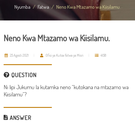
Nyumba
Fatwa
Neno Kwa Mtazamo wa Kiisilamu.
Neno Kwa Mtazamo wa Kiisilamu.
25 Agosti 2021
Ofisi ya Kutoa Fatwa ya Misri
4158
QUESTION
Ni lipi Jukumu la kutamka neno “kutokana na mtazamo wa
Kiisilamu”?
ANSWER