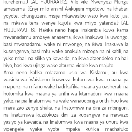
kurehemu.} [AL HJURAAT:12]. Vile vile Mwenyezi Mungu
amesema: {Enyi mlio amini! Akikujieni mpotovu na khabari
yoyote, ichunguzeni, msije mkawasibu watu kwa kuto jua,
na mkawa tena wenye kujuta kwa mliyo yatenda.} [AL
HUJURAAT: 6]. Hakika neno hapa linakaribia kuwa kama
mwanadamu ambaye anasema, ikiwa linakuwa la uwongo,
basi mwanadamu wake ni mwongo, na ikiwa linakuwa la
kusengenya, basi mtu wake anakula mizoga na ni katili, na
yuko mbali na silika ya kawaida, na ikiwa ataendelea na hali
hiyo, basi kwa ujinga wake atauma vidole kwa majuto.
Ama neno katika mtazamo usio wa Kiislamu, au kwa
wasiokuwa Waislamu linaweza kutumiwa kwa maana ya
mapenzi na mfano wake hadi kufikia maana ya uasherati, na
hutumika kwa maana ya urithi wa kitamaduni kwa maana
yake, na pia linatumiwa na wale wanauopinga urithi huu kwa
imani zao zenye shaka, na linatumiwa na dini za mbinguni,
na linatumiwa kuzitukuza dini za kupangwa na mawazo
yasiyo ya kawaida, na linatumiwa kwa maana ya uhuru kwa
vipengele vyake vyote mpaka kufikia machafuko