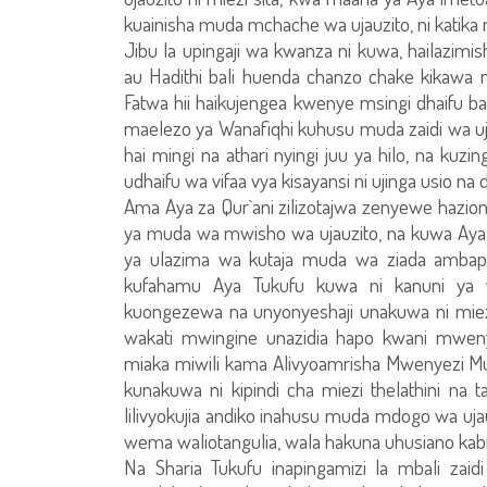
kuainisha muda mchache wa ujauzito, ni katika m
Jibu la upingaji wa kwanza ni kuwa, hailazi
au Hadithi bali huenda chanzo chake kikawa n
Fatwa hii haikujengea kwenye msingi dhaifu bali
maelezo ya Wanafiqhi kuhusu muda zaidi wa uja
hai mingi na athari nyingi juu ya hilo, na kuzi
udhaifu wa vifaa vya kisayansi ni ujinga usio na da
Ama Aya za Qur`ani zilizotajwa zenyewe hazion
ya muda wa mwisho wa ujauzito, na kuwa Aya im
ya ulazima wa kutaja muda wa ziada ambapo 
kufahamu Aya Tukufu kuwa ni kanuni ya 
kuongezewa na unyonyeshaji unakuwa ni miezi 
wakati mwingine unazidia hapo kwani mweny
miaka miwili kama Alivyoamrisha Mwenyezi M
kunakuwa ni kipindi cha miezi thelathini na t
lilivyokujia andiko inahusu muda mdogo wa uja
wema waliotangulia, wala hakuna uhusiano ka
Na Sharia Tukufu inapingamizi la mbali za