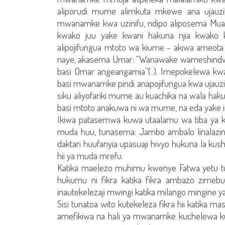
aliporudi mume alimkuta mkewe ana ujauz
mwanamke kwa uzinifu, ndipo aliposema Muad
kwako juu yake kwani hakuna njia kwako
alipojifungua mtoto wa kiume - akiwa ameo
naye, akasema Umar: “Wanawake wameshindwa
basi Omar angeangamia”( ). Imepokelewa kwa U
basi mwanamke pindi anapojifungua kwa ujauzi
siku aliyofariki mume au kuachika na wala hak
basi mtoto anakuwa ni wa mume, na eda yake
Ikiwa patasemwa kuwa utaalamu wa tiba ya ki
muda huu, tunasema: Jambo ambalo linalazimi
daktari huufanyia upasuaji hivyo hukuna la k
hii ya muda mrefu.
Katika maelezo muhimu kwenye Fatwa yetu tu
hukumu ni fikra katika fikra ambazo zimebun
inautekelezaji mwingi katika milango mingine ya 
Sisi tunatoa wito kutekeleza fikra hii katika
amefikiwa na hali ya mwanamke kuchelewa kuji