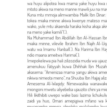
wa huyu alipotea kwa mama yake huyu kwa 
mtoto akiwa na meno manne mawili juu na mawili
Kuna mtu mmoja alimwambia Malik Ibn Dina
tokea miaka minne akiwa kwenye mateso ma
wako, yule mtu akaenda haraka kisha akaja ak
na meno yake kamili”( ).
Na Muhammad Ibn Abdillah Ibn Al-Hassan Ibn
miaka minne, vilevile Ibrahim Ibn Najih Al-Uq
watu wa Imamu Hanbal( ). Na Harima Ibn Hay
ndio maana ameitwa Harima( ).
Imepokelewa pia hali zilizozidia muda wa ujauzi
amenukuu Fatiyyah kuwa Dhihhak Ibn Muzahim
akasema: “Amenizaa mama yangu akiwa amenib
nikiwa nimeota meno”, na Shuuba Ibn Hajjaj aliz
Amesema Al-Waqidy: Nimewasikia wanawa
miongoni mwetu aliyebeba ujauzito chini ya miezi
Hili likithibiti uwepo wake basi lazima lichuk
zaidi ya huo, Omari amepigiwa mfano w
mwanamke mmoja alipeleka malalamiko kw