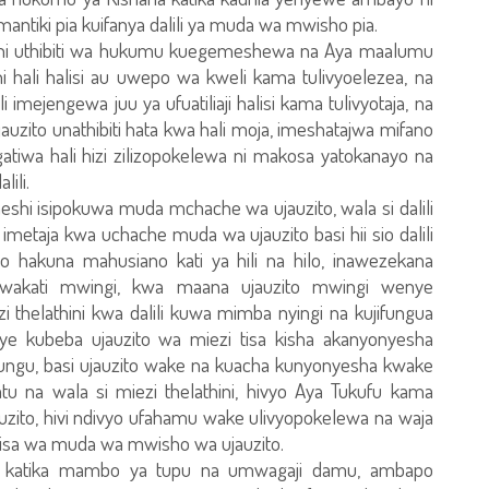
antiki pia kuifanya dalili ya muda wa mwisho pia.
mishi uthibiti wa hukumu kuegemeshewa na Aya maalumu
i hali halisi au uwepo wa kweli kama tulivyoelezea, na
 imejengewa juu ya ufuatiliaji halisi kama tulivyotaja, na
uzito unathibiti hata kwa hali moja, imeshatajwa mifano
ngatiwa hali hizi zilizopokelewa ni makosa yatokanayo na
lili.
eshi isipokuwa muda mchache wa ujauzito, wala si dalili
etaja kwa uchache muda wa ujauzito basi hii sio dalili
hakuna mahusiano kati ya hili na hilo, inawezekana
wakati mwingi, kwa maana ujauzito mwingi wenye
thelathini kwa dalili kuwa mimba nyingi na kujifungua
e kubeba ujauzito wa miezi tisa kisha akanyonyesha
ungu, basi ujauzito wake na kuacha kunyonyesha kwake
atu na wala si miezi thelathini, hivyo Aya Tukufu kama
uzito, hivi ndivyo ufahamu wake ulivyopokelewa na waja
bisa wa muda wa mwisho wa ujauzito.
idi katika mambo ya tupu na umwagaji damu, ambapo