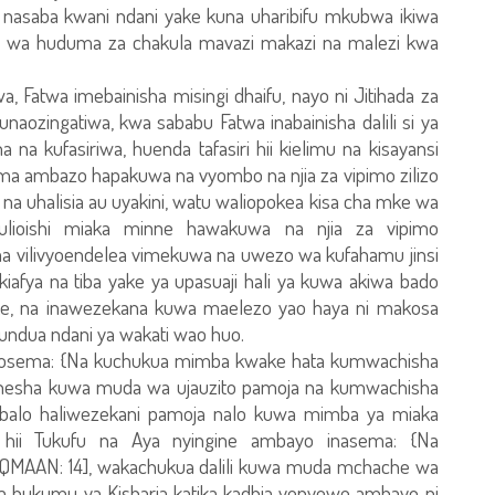
 nasaba kwani ndani yake kuna uharibifu mkubwa ikiwa
jibu wa huduma za chakula mavazi makazi na malezi kwa
, Fatwa imebainisha misingi dhaifu, nayo ni Jitihada za
aozingatiwa, kwa sababu Fatwa inabainisha dalili si ya
ana na kufasiriwa, huenda tafasiri hii kielimu na kisayansi
zama ambazo hapakuwa na vyombo na njia za vipimo zilizo
a na uhalisia au uyakini, watu waliopokea kisa cha mke wa
lioishi miaka minne hawakuwa na njia za vipimo
aa vilivyoendelea vimekuwa na uwezo wa kufahamu jinsi
kiafya na tiba yake ya upasuaji hali ya kuwa akiwa bado
, na inawezekana kuwa maelezo yao haya ni makosa
ndua ndani ya wakati wao huo.
liyosema: {Na kuchukua mimba kwake hata kumwachisha
inaonesha kuwa muda wa ujauzito pamoja na kumwachisha
mbalo haliwezekani pamoja nalo kuwa mimba ya miaka
hii Tukufu na Aya nyingine ambayo inasema: {Na
UQMAAN: 14], wakachukua dalili kuwa muda mchache wa
toa hukumu ya Kisharia katika kadhia yenyewe ambayo ni