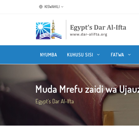
KISWAHILI
NYUMBA
KUHUSU SISI
FATWA
Muda Mrefu zaidi wa Ujauz
Egypt's Dar Al-Ifta