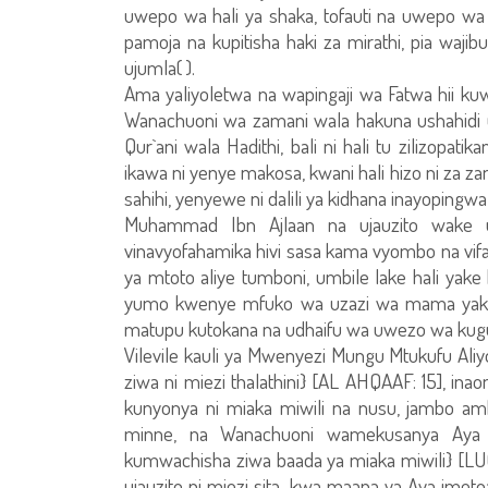
uwepo wa hali ya shaka, tofauti na uwepo wa
pamoja na kupitisha haki za mirathi, pia wa
ujumla( ).
Ama yaliyoletwa na wapingaji wa Fatwa hii kuwa
Wanachuoni wa zamani wala hakuna ushahidi un
Qur`ani wala Hadithi, bali ni hali tu zilizopatik
ikawa ni yenye makosa, kwani hali hizo ni za 
sahihi, yenyewe ni dalili ya kidhana inayopingw
Muhammad Ibn Ajlaan na ujauzito wake u
vinavyofahamika hivi sasa kama vyombo na vif
ya mtoto aliye tumboni, umbile lake hali yake 
yumo kwenye mfuko wa uzazi wa mama yake
matupu kutokana na udhaifu wa uwezo wa kugu
Vilevile kauli ya Mwenyezi Mungu Mtukufu A
ziwa ni miezi thalathini} [AL AHQAAF: 15], 
kunyonya ni miaka miwili na nusu, jambo a
minne, na Wanachuoni wamekusanya Aya 
kumwachisha ziwa baada ya miaka miwili} [L
ujauzito ni miezi sita, kwa maana ya Aya ime