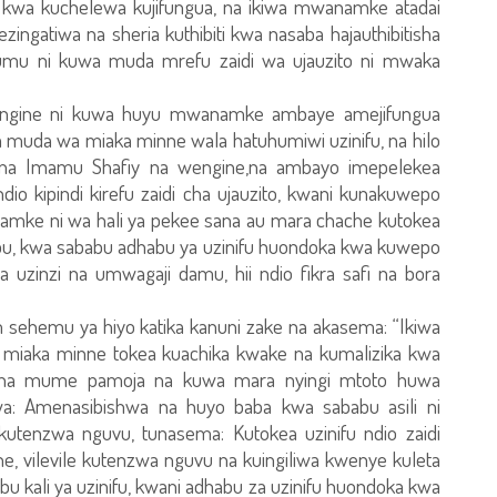
wa kuchelewa kujifungua, na ikiwa mwanamke atadai
gatiwa na sheria kuthibiti kwa nasaba hajauthibitisha
mu ni kuwa muda mrefu zaidi wa ujauzito ni mwaka
ingine ni kuwa huyu mwanamke ambaye amejifungua
muda wa miaka minne wala hatuhumiwi uzinifu, na hilo
a na Imamu Shafiy na wengine,na ambayo imepelekea
io kipindi kirefu zaidi cha ujauzito, kwani kunakuwepo
mke ni wa hali ya pekee sana au mara chache kutokea
u, kwa sababu adhabu ya uzinifu huondoka kwa kuwepo
 uzinzi na umwagaji damu, hii ndio fikra safi na bora
sehemu ya hiyo katika kanuni zake na akasema: “Ikiwa
a miaka minne tokea kuachika kwake na kumalizika kwa
a na mume pamoja na kuwa mara nyingi mtoto huwa
a: Amenasibishwa na huyo baba kwa sababu asili ni
kutenzwa nguvu, tunasema: Kutokea uzinifu ndio zaidi
e, vilevile kutenzwa nguvu na kuingiliwa kwenye kuleta
bu kali ya uzinifu, kwani adhabu za uzinifu huondoka kwa