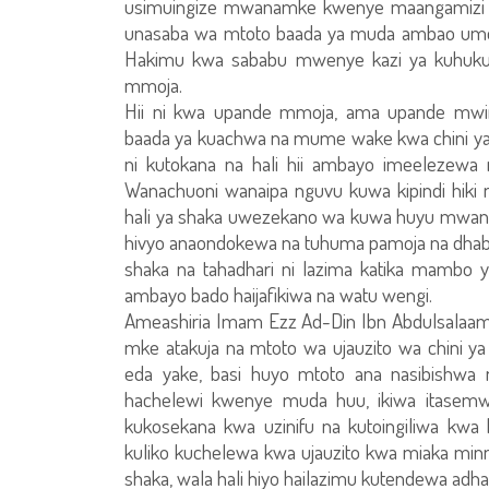
usimuingize mwanamke kwenye maangamizi k
unasaba wa mtoto baada ya muda ambao umezin
Hakimu kwa sababu mwenye kazi ya kuhuku
mmoja.
Hii ni kwa upande mmoja, ama upande mw
baada ya kuachwa na mume wake kwa chini ya 
ni kutokana na hali hii ambayo imeelezew
Wanachuoni wanaipa nguvu kuwa kipindi hiki nd
hali ya shaka uwezekano wa kuwa huyu mwana
hivyo anaondokewa na tuhuma pamoja na dhab
shaka na tahadhari ni lazima katika mambo ya
ambayo bado haijafikiwa na watu wengi.
Ameashiria Imam Ezz Ad-Din Ibn Abdulsalaam 
mke atakuja na mtoto wa ujauzito wa chini y
eda yake, basi huyo mtoto ana nasibishw
hachelewi kwenye muda huu, ikiwa itasemw
kukosekana kwa uzinifu na kutoingiliwa kwa 
kuliko kuchelewa kwa ujauzito kwa miaka minn
shaka, wala hali hiyo hailazimu kutendewa adha