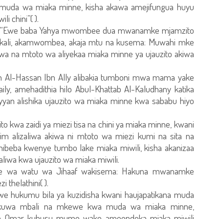
muda wa miaka minne, kisha akawa amejifungua huyu
 chini”( ).
r: “Ewe baba Yahya mwombee dua mwanamke mjamzito
kali, akamwombea, akaja mtu na kusema: Muwahi mke
iwa na mtoto wa aliyekaa miaka minne ya ujauzito akiwa
 Al-Hassan Ibn Ally alibakia tumboni mwa mama yake
aily, amehadithia hilo Abul-Khattab Al-Kaludhany katika
yan alishika ujauzito wa miaka minne kwa sababu hiyo
to kwa zaidi ya miezi tisa na chini ya miaka minne, kwani
 alizaliwa akiwa ni mtoto wa miezi kumi na sita na
eba kwenye tumbo lake miaka miwili, kisha akanizaa
aliwa kwa ujauzito wa miaka miwili.
ke wa watu wa Jihaaf wakisema: Hakuna mwanamke
 thelathini( ).
uliwe hukumu bila ya kuzidisha kwani haujapatikana muda
a kuwa mbali na mkewe kwa muda wa miaka minne,
a Omar kuhusu mume wake ameondoka miaka miwili