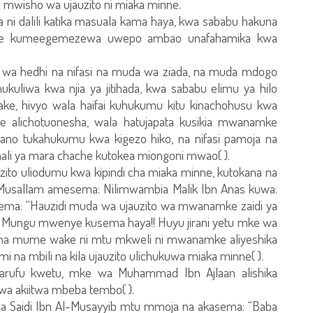
 mwisho wa ujauzito ni miaka minne.
nakuwa ni dalili katika masuala kama haya, kwa sababu hakuna
kwake kumeegemezewa uwepo ambao unafahamika kwa
a hedhi na nifasi na muda wa ziada, na muda mdogo
kuliwa kwa njia ya jitihada, kwa sababu elimu ya hilo
, hivyo wala haifai kuhukumu kitu kinachohusu kwa
 alichotuonesha, wala hatujapata kusikia mwanamke
ano tukahukumu kwa kigezo hiko, na nifasi pamoja na
ali ya mara chache kutokea miongoni mwao( ).
zito uliodumu kwa kipindi cha miaka minne, kutokana na
 Musallam amesema: Nilimwambia Malik Ibn Anas kuwa:
ema: “Hauzidi muda wa ujauzito wa mwanamke zaidi ya
i Mungu mwenye kusema haya!! Huyu jirani yetu mke wa
a mume wake ni mtu mkweli ni mwanamke aliyeshika
mi na mbili na kila ujauzito ulichukuwa miaka minne( ).
rufu kwetu, mke wa Muhammad Ibn Ajlaan alishika
uwa akiitwa mbeba tembo( ).
sha Saidi Ibn Al-Musayyib mtu mmoja na akasema: “Baba