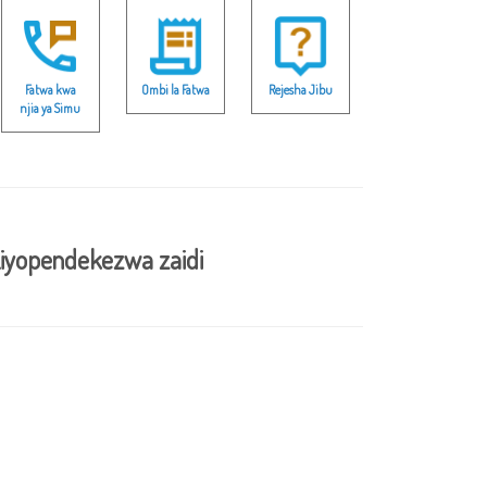
Fatwa kwa
Ombi la Fatwa
Rejesha Jibu
njia ya Simu
iyopendekezwa zaidi