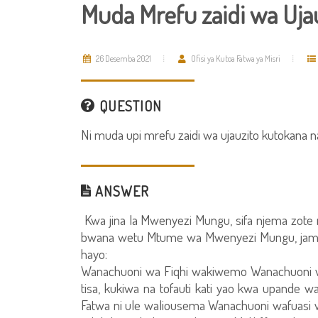
Muda Mrefu zaidi wa Uj
26 Desemba 2021
Ofisi ya Kutoa Fatwa ya Misri
QUESTION
Ni muda upi mrefu zaidi wa ujauzito kutokana 
ANSWER
Kwa jina la Mwenyezi Mungu, sifa njema zot
bwana wetu Mtume wa Mwenyezi Mungu, jama
hayo:
Wanachuoni wa Fiqhi wakiwemo Wanachuoni wa
tisa, kukiwa na tofauti kati yao kwa upand
Fatwa ni ule waliousema Wanachuoni wafuasi 