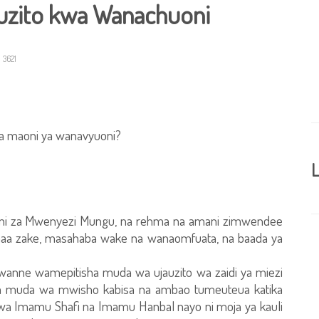
auzito kwa Wanachuoni
3621
na maoni ya wanavyuoni?
L
e ni za Mwenyezi Mungu, na rehma na amani zimwendee
a zake, masahaba wake na wanaomfuata, na baada ya
nne wamepitisha muda wa ujauzito wa zaidi ya miezi
e wa muda wa mwisho kabisa na ambao tumeuteua katika
wa Imamu Shafi na Imamu Hanbal nayo ni moja ya kauli