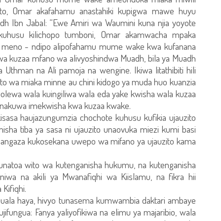
ito, Omar akafahamu anastahiki kupigwa mawe huyu
h Ibn Jabal: “Ewe Amiri wa Waumini kuna njia yoyote
 kuhusu kilichopo tumboni, Omar akamwacha mpaka
ta meno - ndipo alipofahamu mume wake kwa kufanana
 kuzaa mfano wa alivyoshindwa Muadh, bila ya Muadh
thman na Ali pamoja na wengine. Ikiwa litathibiti hili
to wa miaka minne au chini kidogo ya muda huo kuanzia
uolewa wala kuingiliwa wala eda yake kwisha wala kuzaa
 inakuwa imekwisha kwa kuzaa kwake.
sasa haujazungumzia chochote kuhusu kufikia ujauzito
sha tiba ya sasa ni ujauzito unaovuka miezi kumi basi
ushangaza kukosekana uwepo wa mifano ya ujauzito kama
natoa wito wa kutenganisha hukumu, na kutenganisha
iwa na akili ya Mwanafiqhi wa Kiislamu, na fikra hii
Kifiqhi.
 masuala haya, hivyo tunasema kumwambia daktari ambaye
fungua: Fanya yaliyofikiwa na elimu ya majaribio, wala