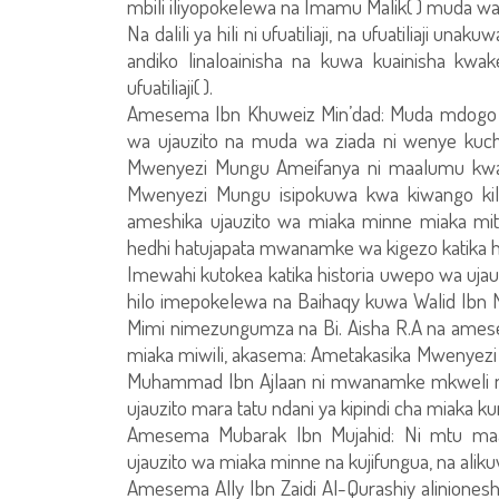
mbili iliyopokelewa na Imamu Malik( ) muda wa
Na dalili ya hili ni ufuatiliaji, na ufuatiliaji u
andiko linaloainisha na kuwa kuainisha 
ufuatiliaji( ).
Amesema Ibn Khuweiz Min’dad: Muda mdogo w
wa ujauzito na muda wa ziada ni wenye kuchu
Mwenyezi Mungu Ameifanya ni maalumu kwake
Mwenyezi Mungu isipokuwa kwa kiwango kile
ameshika ujauzito wa miaka minne miaka mit
hedhi hatujapata mwanamke wa kigezo katika h
Imewahi kutokea katika historia uwepo wa ujau
hilo imepokelewa na Baihaqy kuwa Walid Ibn
Mimi nimezungumza na Bi. Aisha R.A na ames
miaka miwili, akasema: Ametakasika Mwenyez
Muhammad Ibn Ajlaan ni mwanamke mkweli n
ujauzito mara tatu ndani ya kipindi cha miaka ku
Amesema Mubarak Ibn Mujahid: Ni mtu maa
ujauzito wa miaka minne na kujifungua, na alik
Amesema Ally Ibn Zaidi Al-Qurashiy alinione