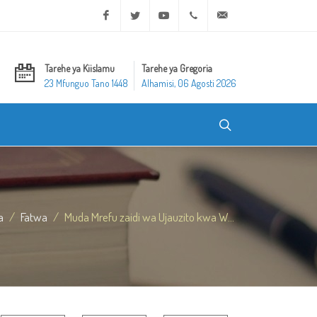
Facebook
Twitter
Youtube
+20 2 25970400
ask@dar-alifta.org
Tarehe ya Kiislamu
Tarehe ya Gregoria
23 Mfunguo Tano 1448
Alhamisi, 06 Agosti 2026
a
Fatwa
Muda Mrefu zaidi wa Ujauzito kwa W...