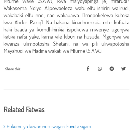
Mtume wake (S.A.W), kwa msiyoyapinga je, mtarudi?
Wakasema: Ndiyo. Alipowaeleza, watu elfu ishirini walirudi,
wakabaki elfu nne, nao wakauawa. [Imepokelewa kutoka
kwa Abdur Raziq]. Na hakuna kinachomzuia mtu kufuata
haki baada ya kumdhihirikia isipokuwa mwenye ugonjwa
katika nafsi yake, kama vile kiburi na husuda. Mgonjwa wa
kwanza ulimpotosha Shetani, na wa pili uliwapotosha
Mayahudi wa Madina wakati wa Mtume (S.A.W.).
Share this:
Related Fatwas
Hukumu ya kuwaruhusu wageni kuvuta sigara