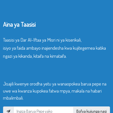
Aina ya Taasisi
Taasisi ya Dar Al-Iftaa ya Misri ni ya kiserikali,
isiyo ya faida ambayo inajiendesha kwa kujitegemea katika
ngazi ya kikanda, kitaifa na kimataifa.
Jisajili kwenye orodha yetu ya wanaopokea barua pepe na
uwe wa kwanza kupokea fatwa mpya, makala na habari
mbalimbali.
Bofya kujiunga nasi