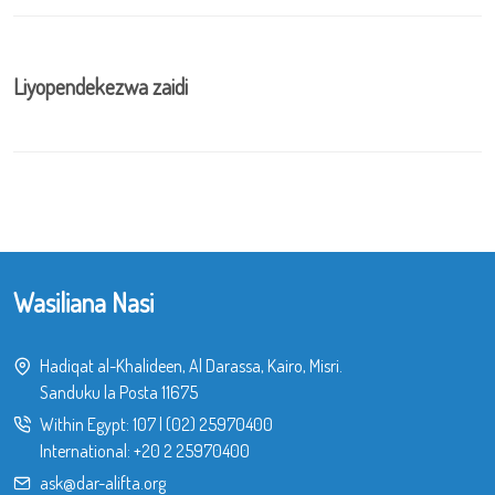
Liyopendekezwa zaidi
Wasiliana Nasi
Hadiqat al-Khalideen, Al Darassa, Kairo, Misri.
Sanduku la Posta 11675
Within Egypt:
107
|
(02) 25970400
International:
+20 2 25970400
ask@dar-alifta.org