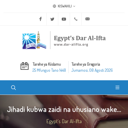
KISWAHILI
Facebook
Twitter
Youtube
+20 2 25970400
ask@dar-alifta.org
Tarehe ya Kiislamu
Tarehe ya Gregoria
25 Mfunguo Tano 1448
Jumamosi, 08 Agosti 2026
Jihadi kubwa zaidi na uhusiano wake...
Egypt's Dar Al-Ifta