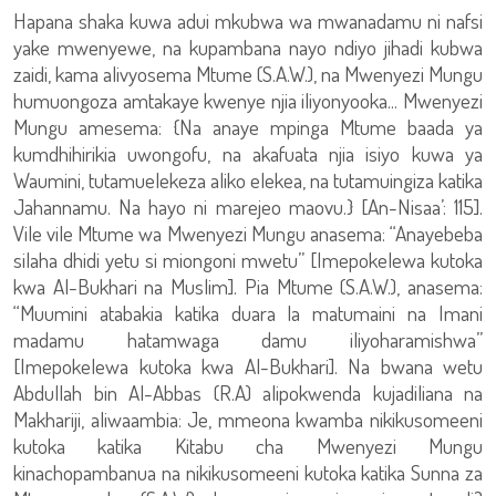
Hapana shaka kuwa adui mkubwa wa mwanadamu ni nafsi
yake mwenyewe, na kupambana nayo ndiyo jihadi kubwa
zaidi, kama alivyosema Mtume (S.A.W.), na Mwenyezi Mungu
humuongoza amtakaye kwenye njia iliyonyooka... Mwenyezi
Mungu amesema: {Na anaye mpinga Mtume baada ya
kumdhihirikia uwongofu, na akafuata njia isiyo kuwa ya
Waumini, tutamuelekeza aliko elekea, na tutamuingiza katika
Jahannamu. Na hayo ni marejeo maovu.} [An-Nisaa’: 115].
Vile vile Mtume wa Mwenyezi Mungu anasema: “Anayebeba
silaha dhidi yetu si miongoni mwetu” [Imepokelewa kutoka
kwa Al-Bukhari na Muslim]. Pia Mtume (S.A.W.), anasema:
“Muumini atabakia katika duara la matumaini na Imani
madamu hatamwaga damu iliyoharamishwa”
[Imepokelewa kutoka kwa Al-Bukhari]. Na bwana wetu
Abdullah bin Al-Abbas (R.A) alipokwenda kujadiliana na
Makhariji, aliwaambia: Je, mmeona kwamba nikikusomeeni
kutoka katika Kitabu cha Mwenyezi Mungu
kinachopambanua na nikikusomeeni kutoka katika Sunna za