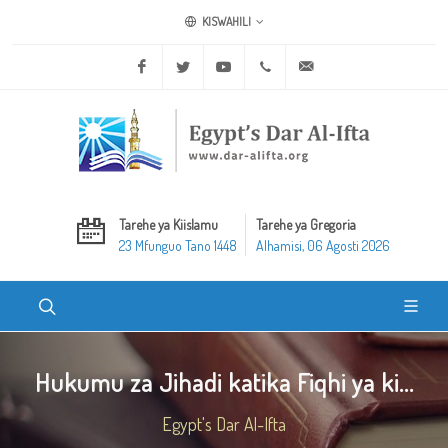
KISWAHILI
Facebook
Twitter
Youtube
+20 2 25970400
ask@dar-alifta.org
Tarehe ya Kiislamu
Tarehe ya Gregoria
23 Mfunguo Tano 1448
Alhamisi, 06 Agosti 2026
Hukumu za Jihadi katika Fiqhi ya ki...
Egypt's Dar Al-Ifta