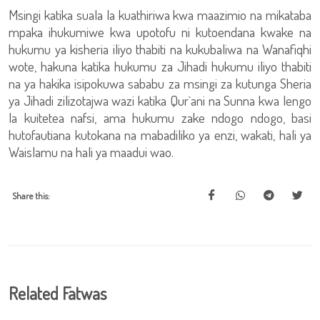
Msingi katika suala la kuathiriwa kwa maazimio na mikataba
mpaka ihukumiwe kwa upotofu ni kutoendana kwake na
hukumu ya kisheria iliyo thabiti na kukubaliwa na Wanafiqhi
wote, hakuna katika hukumu za Jihadi hukumu iliyo thabiti
na ya hakika isipokuwa sababu za msingi za kutunga Sheria
ya Jihadi zilizotajwa wazi katika Qur`ani na Sunna kwa lengo
la kuitetea nafsi, ama hukumu zake ndogo ndogo, basi
hutofautiana kutokana na mabadiliko ya enzi, wakati, hali ya
Waislamu na hali ya maadui wao.
Share this:
Related Fatwas