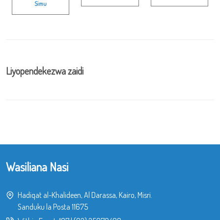
Simu
Liyopendekezwa zaidi
Wasiliana Nasi
Hadiqat al-Khalideen, Al Darassa, Kairo, Misri.
Sanduku la Posta 11675