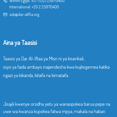
Within Egypt:
107
|
(02) 25970400
International:
+20 2 25970400
ask@dar-alifta.org
Aina ya Taasisi
Taasisi ya Dar Al-Iftaa ya Misri ni ya kiserikali,
isiyo ya faida ambayo inajiendesha kwa kujitegemea katika
ngazi ya kikanda, kitaifa na kimataifa.
Jisajili kwenye orodha yetu ya wanaopokea barua pepe na
uwe wa kwanza kupokea fatwa mpya, makala na habari