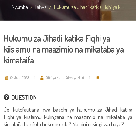
Nyumba
Fatwa
Hukumu za Jihadi katika Fiqhi ya ki...
Hukumu za Jihadi katika Fiqhi ya
kiislamu na maazimio na mikataba ya
kimataifa
04 Julai 2023
Ofisi ya Kutoa Fatwa ya Misri
QUESTION
Je, kutofautiana kwa baadhi ya hukumu za Jihadi katika
Fiqhi ya kiislamu kulingana na maazimio na mikataba ya
kimataifa huzifuta hukumu zile? Na nini msingi wa hayo?