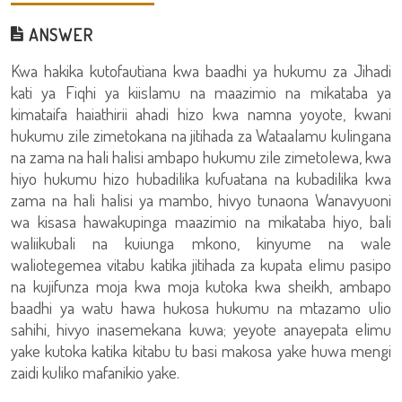
ANSWER
Kwa hakika kutofautiana kwa baadhi ya hukumu za Jihadi
kati ya Fiqhi ya kiislamu na maazimio na mikataba ya
kimataifa haiathirii ahadi hizo kwa namna yoyote, kwani
hukumu zile zimetokana na jitihada za Wataalamu kulingana
na zama na hali halisi ambapo hukumu zile zimetolewa, kwa
hiyo hukumu hizo hubadilika kufuatana na kubadilika kwa
zama na hali halisi ya mambo, hivyo tunaona Wanavyuoni
wa kisasa hawakupinga maazimio na mikataba hiyo, bali
waliikubali na kuiunga mkono, kinyume na wale
waliotegemea vitabu katika jitihada za kupata elimu pasipo
na kujifunza moja kwa moja kutoka kwa sheikh, ambapo
baadhi ya watu hawa hukosa hukumu na mtazamo ulio
sahihi, hivyo inasemekana kuwa; yeyote anayepata elimu
yake kutoka katika kitabu tu basi makosa yake huwa mengi
zaidi kuliko mafanikio yake.