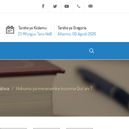
Facebook
Twitter
Youtube
+20 2 25970400
ask@dar-alifta.org
Tarehe ya Kiislamu
Tarehe ya Gregoria
23 Mfunguo Tano 1448
Alhamisi, 06 Agosti 2026
Fatwa
Hukumu ya mwanamke kusoma Qur`ani T...