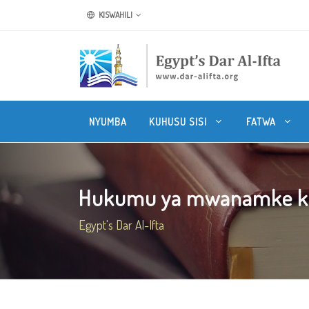
KISWAHILI
NYUMBA
KUHUSU SISI
FATWA
Hukumu ya mwanamke kus
Egypt's Dar Al-Ifta