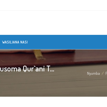
WASILIANA NASI
oma Qur`ani T...
Nyumba