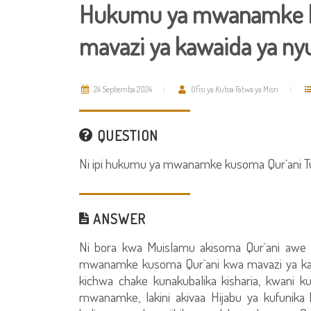
Hukumu ya mwanamke k
mavazi ya kawaida ya n
24 Septemba 2024
Ofisi ya Kutoa Fatwa ya Misri
QUESTION
Ni ipi hukumu ya mwanamke kusoma Qur`ani T
ANSWER
Ni bora kwa Muislamu akisoma Qur`ani awe a
mwanamke kusoma Qur`ani kwa mavazi ya kawa
kichwa chake kunakubalika kisharia, kwani 
mwanamke, lakini akivaa Hijabu ya kufunika