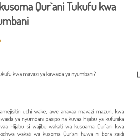
usoma Qur`ani Tukufu kwa
yumbani
ukufu kwa mavazi ya kawaida ya nyumbani?
L
mejisitiri uchi wake, awe anavaa mavazi mazuri, kwa
ida ya nyumbani pasipo na kuvaa Hijabu ya kufunika
kuvaa Hijabu si wajibu wakati wa kusoama Qur`ani kwa
 kichwa wakati wa kusoma Qur`ani huwa ni bora zaidi