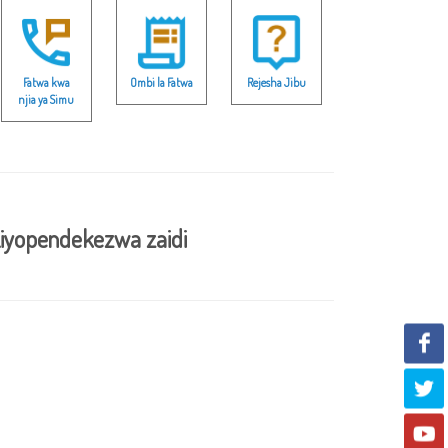
Fatwa kwa
Ombi la Fatwa
Rejesha Jibu
njia ya Simu
iyopendekezwa zaidi