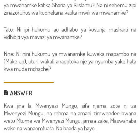
ya mwanamke katika Sharia ya Kiislamu? Na ni sehemu zipi
zinazoruhusiwa kuonekana katika mwili wa mwanamke?
Tatu: Ni ipi hukumu au adhabu ya kuvunja masharti na
vidhibiti vya mavazi ya mwanamke?
Nne: Ni nini hukumu ya mwanamke kuweka mapambo na
(Make up), uturi wakati anapotoka nje ya nyumba yake hata
kwa muda mchache?
ANSWER
Kwa jina la Mwenyezi Mungu, sifa njema zote ni za
Mwenyezi Mungu, na rehma na amani zimwendee bwana
wetu Mtume wa Mwenyezi Mungu, jamaa zake, Maswahaba
wake na wanaomfuata. Na baada ya hayo: