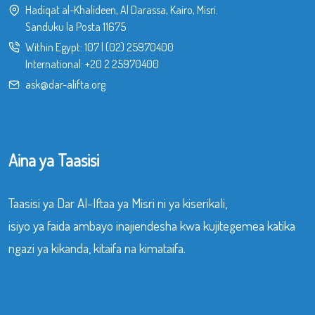
Hadiqat al-Khalideen, Al Darassa, Kairo, Misri.
Sanduku la Posta 11675
Within Egypt:
107
|
(02) 25970400
International:
+20 2 25970400
ask@dar-alifta.org
Aina ya Taasisi
Taasisi ya Dar Al-Iftaa ya Misri ni ya kiserikali,
isiyo ya faida ambayo inajiendesha kwa kujitegemea katika
ngazi ya kikanda, kitaifa na kimataifa.