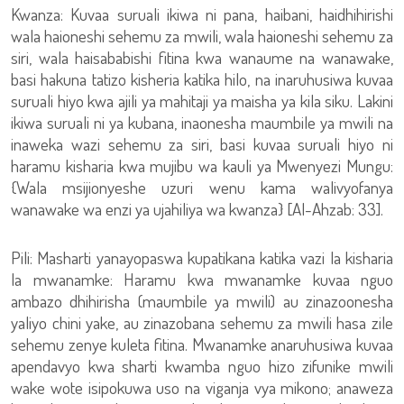
Kwanza: Kuvaa suruali ikiwa ni pana, haibani, haidhihirishi
wala haioneshi sehemu za mwili, wala haioneshi sehemu za
siri, wala haisababishi fitina kwa wanaume na wanawake,
basi hakuna tatizo kisheria katika hilo, na inaruhusiwa kuvaa
suruali hiyo kwa ajili ya mahitaji ya maisha ya kila siku. Lakini
ikiwa suruali ni ya kubana, inaonesha maumbile ya mwili na
inaweka wazi sehemu za siri, basi kuvaa suruali hiyo ni
haramu kisharia kwa mujibu wa kauli ya Mwenyezi Mungu:
{Wala msijionyeshe uzuri wenu kama walivyofanya
wanawake wa enzi ya ujahiliya wa kwanza} [Al-Ahzab: 33].
Pili: Masharti yanayopaswa kupatikana katika vazi la kisharia
la mwanamke: Haramu kwa mwanamke kuvaa nguo
ambazo dhihirisha (maumbile ya mwili) au zinazoonesha
yaliyo chini yake, au zinazobana sehemu za mwili hasa zile
sehemu zenye kuleta fitina. Mwanamke anaruhusiwa kuvaa
apendavyo kwa sharti kwamba nguo hizo zifunike mwili
wake wote isipokuwa uso na viganja vya mikono; anaweza