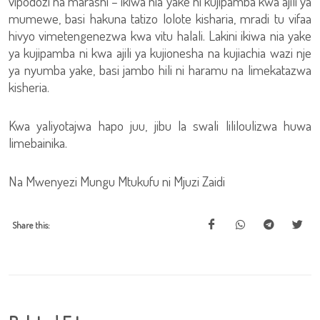
vipodozi na marashi – ikiwa nia yake ni kujipamba kwa ajili ya
mumewe, basi hakuna tatizo lolote kisharia, mradi tu vifaa
hivyo vimetengenezwa kwa vitu halali. Lakini ikiwa nia yake
ya kujipamba ni kwa ajili ya kujionesha na kujiachia wazi nje
ya nyumba yake, basi jambo hili ni haramu na limekatazwa
kisheria.
Kwa yaliyotajwa hapo juu, jibu la swali lililoulizwa huwa
limebainika.
Na Mwenyezi Mungu Mtukufu ni Mjuzi Zaidi
Share this: