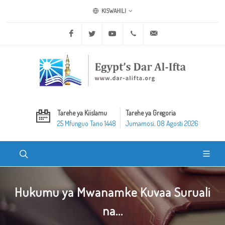
KISWAHILI
Facebook
Twitter
Youtube
+20 2 25970400
ask@dar-alifta.org
Tarehe ya Kiislamu
Tarehe ya Gregoria
25 Mfunguo Tano 1448
Jumamosi, 08 Agosti 2026
Hukumu ya Mwanamke Kuvaa Suruali
na...