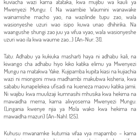
kuviacha wazi kama atataka, kwa mujibu wa kauli ya
Mwenyezi Mungu: { Na waambie Waumini wanawake
wainamishe macho yao, na wazilinde tupu zao, wala
wasionyeshe uzuri wao isipo kuwa unao dhihirika. Na
waangushe shungi zao juu ya vifua vyao, wala wasionyeshe
uzuri wao ila kwa waume zao...} [An-Nur: 31].
Tatu: Adhabu ya kukiuka masharti haya ni adhabu kali, na
kiwango cha adhabu hiyo kiko katika elimu ya Mwenyezi
Mungu na matakwa Yake. Kujipamba kupita kiasi na kujiachia
wazi ni miongoni mwa madhambi makubwa kisheria, kwa
sababu kunapelekea ufisadi na kueneza maovu katika jamii.
Ni wajibu kwa muulizaji kumnasihi mhusika kwa hekima na
mawaidha mema, kama alivyosema Mwenyezi Mungu:
{Lingania kwenye njia ya Mola wako kwa hekima na
mawaidha mazuri} [An-Nahl: 125].
Kuhusu mwanamke kutumia vifaa vya mapambo – kama