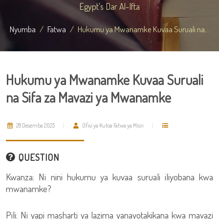
Egypt's Dar Al-Ifta
Nyumba
Fatwa
Hukumu ya Mwanamke Kuvaa Suruali na...
Hukumu ya Mwanamke Kuvaa Suruali
na Sifa za Mavazi ya Mwanamke
28 Desemba 2025
Ofisi ya Kutoa Fatwa ya Misri
QUESTION
Kwanza: Ni nini hukumu ya kuvaa suruali iliyobana kwa
mwanamke?
Pili: Ni yapi masharti ya lazima yanayotakikana kwa mavazi