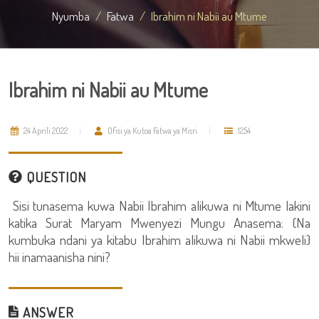
Nyumba
Fatwa
Ibrahim ni Nabii au Mtume
Ibrahim ni Nabii au Mtume
24 Aprili 2022
Ofisi ya Kutoa Fatwa ya Misri
1254
QUESTION
Sisi tunasema kuwa Nabii Ibrahim alikuwa ni Mtume lakini
katika Surat Maryam Mwenyezi Mungu Anasema: {Na
kumbuka ndani ya kitabu Ibrahim alikuwa ni Nabii mkweli}
hii inamaanisha nini?
ANSWER