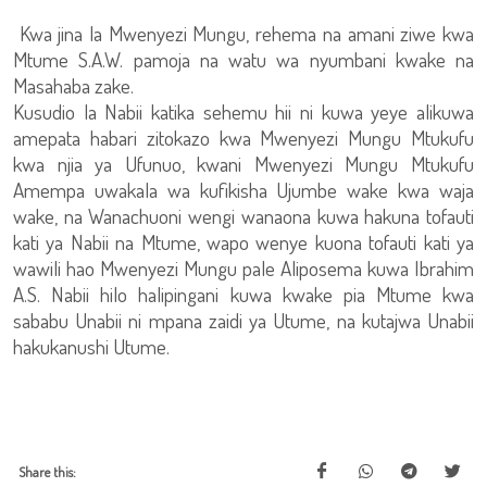
Kwa jina la Mwenyezi Mungu, rehema na amani ziwe kwa
Mtume S.A.W. pamoja na watu wa nyumbani kwake na
Masahaba zake.
Kusudio la Nabii katika sehemu hii ni kuwa yeye alikuwa
amepata habari zitokazo kwa Mwenyezi Mungu Mtukufu
kwa njia ya Ufunuo, kwani Mwenyezi Mungu Mtukufu
Amempa uwakala wa kufikisha Ujumbe wake kwa waja
wake, na Wanachuoni wengi wanaona kuwa hakuna tofauti
kati ya Nabii na Mtume, wapo wenye kuona tofauti kati ya
wawili hao Mwenyezi Mungu pale Aliposema kuwa Ibrahim
A.S. Nabii hilo halipingani kuwa kwake pia Mtume kwa
sababu Unabii ni mpana zaidi ya Utume, na kutajwa Unabii
hakukanushi Utume.
Share this: