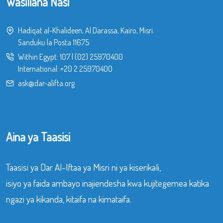
Wasiliana Nasi
Hadiqat al-Khalideen, Al Darassa, Kairo, Misri.
Sanduku la Posta 11675
Within Egypt:
107
|
(02) 25970400
International:
+20 2 25970400
ask@dar-alifta.org
Aina ya Taasisi
Taasisi ya Dar Al-Iftaa ya Misri ni ya kiserikali,
isiyo ya faida ambayo inajiendesha kwa kujitegemea katika
ngazi ya kikanda, kitaifa na kimataifa.