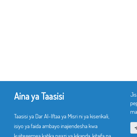
Aina ya Taasisi
Ji
pe
mak
Taasisi ya Dar Al-Iftaa ya Misri ni ya kiserikali,
isiyo ya faida ambayo inajiendesha kwa
kujitegemea katika ngazi ya kikanda, kitaifa na