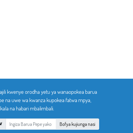
sajili kwenye orodha yetu ya wanaopokea barua
pe na uwe wa kwanza kupokea fatwa mpya,
ala na habari mbalimbali.
Bofya kujiunga nasi