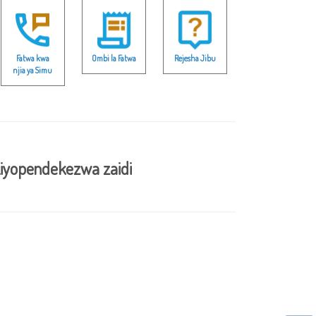
Fatwa kwa
Ombi la Fatwa
Rejesha Jibu
njia ya Simu
iyopendekezwa zaidi