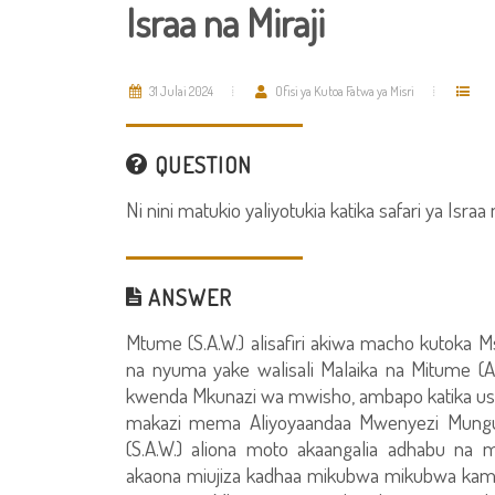
Israa na Miraji
31 Julai 2024
Ofisi ya Kutoa Fatwa ya Misri
QUESTION
Ni nini matukio yaliyotukia katika safari ya Israa 
ANSWER
Mtume (S.A.W.) alisafiri akiwa macho kutoka M
na nyuma yake walisali Malaika na Mitume (A.
kwenda Mkunazi wa mwisho, ambapo katika usik
makazi mema Aliyoyaandaa Mwenyezi Mung
(S.A.W.) aliona moto akaangalia adhabu na m
akaona miujiza kadhaa mikubwa mikubwa kama v