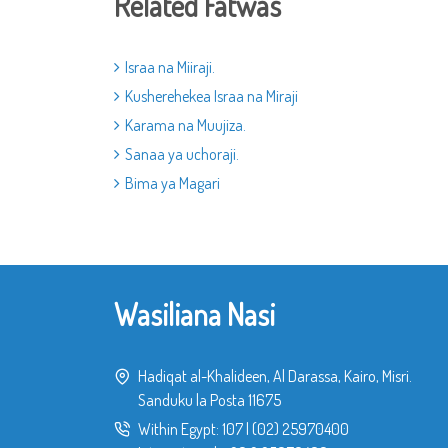
Related Fatwas
Israa na Miiraji.
Kusherehekea Israa na Miraji
Karama na Muujiza.
Sanaa ya uchoraji.
Bima ya Magari
Wasiliana Nasi
Hadiqat al-Khalideen, Al Darassa, Kairo, Misri.
Sanduku la Posta 11675
Within Egypt:
107
|
(02) 25970400