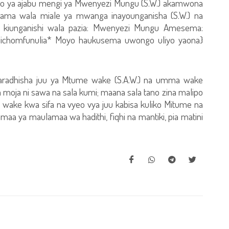
 ya ajabu mengi ya Mwenyezi Mungu (S.W.) akamwona
lama wala miale ya mwanga inayounganisha (S.W.) na
 kiunganishi wala pazia: Mwenyezi Mungu Amesema:
lichomfunulia* Moyo haukusema uwongo uliyo yaona}
ifaradhisha juu ya Mtume wake (S.A.W.) na umma wake
la moja ni sawa na sala kumi; maana sala tano zina malipo
wake kwa sifa na vyeo vya juu kabisa kuliko Mitume na
amaa ya maulamaa wa hadithi, fiqhi na mantiki, pia matini