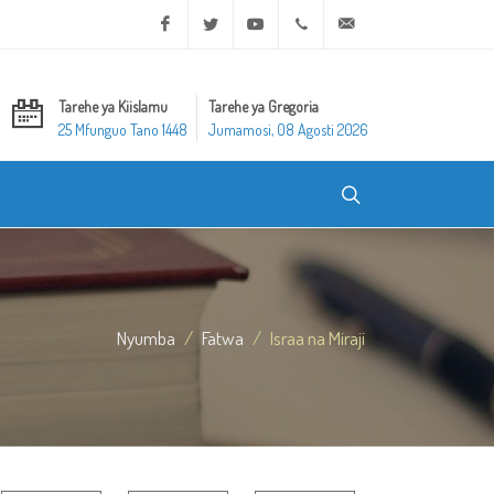
Facebook
Twitter
Youtube
+20 2 25970400
ask@dar-alifta.org
Tarehe ya Kiislamu
Tarehe ya Gregoria
25 Mfunguo Tano 1448
Jumamosi, 08 Agosti 2026
Nyumba
Fatwa
Israa na Miraji