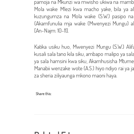
pamoja na Mkunzi wa mwisho ukiwa na mambo
Mola wake Mlezi kwa macho yake, bila ya a
kuzungumza na Mola wake (S.W.) pasipo na
{Akamfunulia mja wake (Mwenyezi Mungu) a
[An-Najm: 10-11].
Katika usiku huo, Mwenyezi Mungu (S.W.) Al
kusali sala tano kila siku, ambapo malipo ya sa
ya sala hamsini kwa siku, Akamhusisha Mtume 
Manabii wenzake wote (A.S.) hiyo ndiyo rai ya j
za sheria ziliyaunga mkono maoni haya.
Share this: