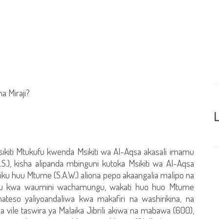
na Miraji?
L
sikiti Mtukufu kwenda Msikiti wa Al-Aqsa akasali imamu
S.), kisha alipanda mbinguni kutoka Msikiti wa Al-Aqsa
u huu Mtume (S.A.W.) aliona pepo akaangalia malipo na
u kwa waumini wachamungu, wakati huo huo Mtume
ateso yaliyoandaliwa kwa makafiri na washirikina, na
ile taswira ya Malaika Jibrili akiwa na mabawa (600),