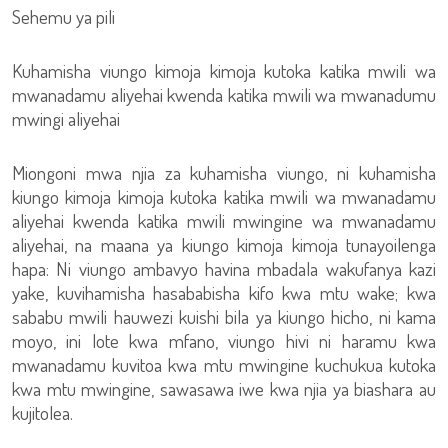
Sehemu ya pili
Kuhamisha viungo kimoja kimoja kutoka katika mwili wa
mwanadamu aliyehai kwenda katika mwili wa mwanadumu
mwingi aliyehai
Miongoni mwa njia za kuhamisha viungo, ni kuhamisha
kiungo kimoja kimoja kutoka katika mwili wa mwanadamu
aliyehai kwenda katika mwili mwingine wa mwanadamu
aliyehai, na maana ya kiungo kimoja kimoja tunayoilenga
hapa: Ni viungo ambavyo havina mbadala wakufanya kazi
yake, kuvihamisha hasababisha kifo kwa mtu wake; kwa
sababu mwili hauwezi kuishi bila ya kiungo hicho, ni kama
moyo, ini lote kwa mfano, viungo hivi ni haramu kwa
mwanadamu kuvitoa kwa mtu mwingine kuchukua kutoka
kwa mtu mwingine, sawasawa iwe kwa njia ya biashara au
kujitolea.