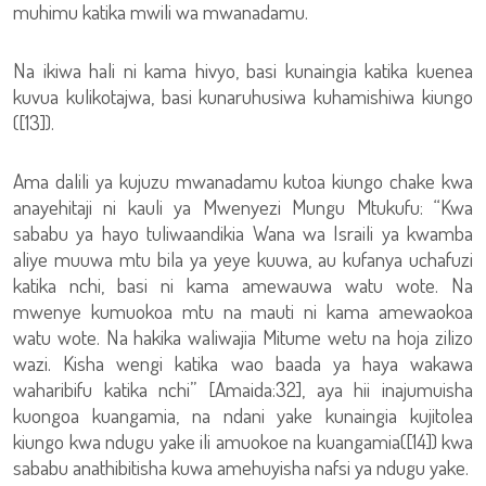
muhimu katika mwili wa mwanadamu.
Na ikiwa hali ni kama hivyo, basi kunaingia katika kuenea
kuvua kulikotajwa, basi kunaruhusiwa kuhamishiwa kiungo
([13]).
Ama dalili ya kujuzu mwanadamu kutoa kiungo chake kwa
anayehitaji ni kauli ya Mwenyezi Mungu Mtukufu: “Kwa
sababu ya hayo tuliwaandikia Wana wa Israili ya kwamba
aliye muuwa mtu bila ya yeye kuuwa, au kufanya uchafuzi
katika nchi, basi ni kama amewauwa watu wote. Na
mwenye kumuokoa mtu na mauti ni kama amewaokoa
watu wote. Na hakika waliwajia Mitume wetu na hoja zilizo
wazi. Kisha wengi katika wao baada ya haya wakawa
waharibifu katika nchi” [Amaida:32], aya hii inajumuisha
kuongoa kuangamia, na ndani yake kunaingia kujitolea
kiungo kwa ndugu yake ili amuokoe na kuangamia([14]) kwa
sababu anathibitisha kuwa amehuyisha nafsi ya ndugu yake.