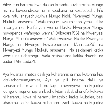
Vilevile ni haramu kwa daktari kusaidia kuvihamisha viungo
hivi na kuvipandikiza; na hii kutokana na kusababisha kifo
kwa mtu anayechukuliwa kiungo hichi, Mwenyezi Mungu
Mtukufu anasema: “Wala msijitie kwa mikono yenu katika
maangamizo. Na fanyeni wema. Hakika Mwenyezi Mungu
huwapenda wafanyao wema.” [Albaqara:195] na Mwenyezi
Mungu Mtukufu anasema: “Wala msijiuwe. Hakika Mwenyezi
Mungu ni Mwenye kuwarehemuni” [Annisaai:29] na
Mwenyezi Mungu Mtukufu anasema: “Na saidianeni katika
wema na uchamngu. Wala msisaidiane katika dhambi na
uadui” [Almaaida:2].
Aya kwanza imetoa dalili ya kuharamisha mtu kutumia kitu
kitakachomuangamiza, Aya ya pili imetoa dalili ya
kuharamisha mwanadamu kujiua mwenyewe, na kujitolea
kiungo kimoja kimoja ambacho kitamsababishia kifo, kukawa
ni haramu, ikiwa ni haramu imethibiti katika kujitolea, basi
uharamu katika kuuza ni haramu zaidi; kuuza na kujitolea