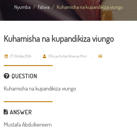
Nyumba
Fatwa
Kuhamisha na kupandikiza viungo
Kuhamisha na kupandikiza viungo
27 Oktoba 2024
Ofisi ya Kutoa Fatwa ya Misri
QUESTION
Kuhamisha na kupandikiza viungo
ANSWER
Mustafa Abdulkereem