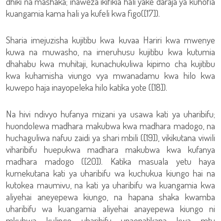
dhiki na mashaka; inaweza ikifikia hali yake daraja ya kuhofia
kuangamia kama hali ya kufeli kwa figo([17]).
Sharia imejuzisha kujitibu kwa kuvaa Hariri kwa mwenye
kuwa na muwasho, na imeruhusu kujitibu kwa kutumia
dhahabu kwa muhitaji, kunachukuliwa kipimo cha kujitibu
kwa kuhamisha viungo vya mwanadamu kwa hilo kwa
kuwepo haja inayopeleka hilo katika yote ([18]).
Na hivi ndivyo hufanya mizani ya usawa kati ya uharibifu;
huondolewa madhara makubwa kwa madhara madogo, na
huchaguliwa nafuu zaidi ya shari mbili ([19]), vikikutana viwili
viharibifu huepukwa madhara makubwa kwa kufanya
madhara madogo ([20]). Katika masuala yetu haya
kumekutana kati ya uharibifu wa kuchukua kiungo hai na
kutokea maumivu, na kati ya uharibifu wa kuangamia kwa
aliyehai aneyepewa kiungo, na hapana shaka kwamba
uharibifu wa kuangamia aliyehai anayepewa kiungo ni
mkubwa kulingo uharibifu unaopatikana kwa mtu