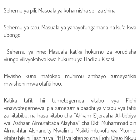
Sehemu ya pili: Masuala ya kuhamisha seli za shina.
Sehemu ya tatu: Masuala ya yanayofungamana na kufa kwa
ubongo.
Sehemu ya nne: Masuala katika hukumu za kurudisha
viungo vilivyokatwa kwa hukumu ya Hadi au Kisasi.
Mwisho kuna matokeo muhimu ambayo tumeyafikia
mwishoni mwa utafiti huu.
Katika tafiti hii tumetegemea vitabu vya Fiqhi
vinavyotegemewa, pia tumetumia baadhi ya vitabu vya tafiti
za kitabibu, na hasa kitabu cha “Ahkam Eljeraaha Al-tibbiya
wal Aathaar Almurattaba Alayhaa” cha Dkt. Muhammad bin
Almukhtar Alshanqity Mwalimu Msikiti mtukufu wa Mtume,
kitabu hiki ni Tasnifu ya PHD ya kitengo cha Fiqhi Chuo Kikuu