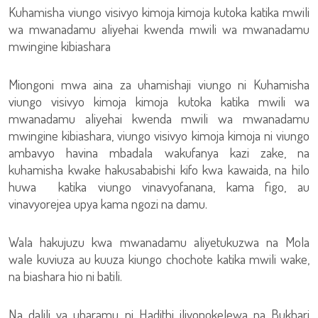
Kuhamisha viungo visivyo kimoja kimoja kutoka katika mwili
wa mwanadamu aliyehai kwenda mwili wa mwanadamu
mwingine kibiashara
Miongoni mwa aina za uhamishaji viungo ni Kuhamisha
viungo visivyo kimoja kimoja kutoka katika mwili wa
mwanadamu aliyehai kwenda mwili wa mwanadamu
mwingine kibiashara, viungo visivyo kimoja kimoja ni viungo
ambavyo havina mbadala wakufanya kazi zake, na
kuhamisha kwake hakusababishi kifo kwa kawaida, na hilo
huwa katika viungo vinavyofanana, kama figo, au
vinavyorejea upya kama ngozi na damu.
Wala hakujuzu kwa mwanadamu aliyetukuzwa na Mola
wale kuviuza au kuuza kiungo chochote katika mwili wake,
na biashara hio ni batili.
Na dalili ya uharamu ni Hadithi iliyopokelewa na Bukhari