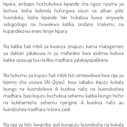
kipara, ambapo huchukuliwa kipande cha ngozi nyuma ya
kichwa, kisha kidonda hufungwa vizuri na athari yote
huondoka, kisha kipande hiki hukatwa kuwa vinywele
vidogodogo na huwekwa katika sindano malumu, na
kupandikizwa eneo lenye kipara.
Na katika hali mbili za kwanza zinajuzu, kama matagemeo
ya daktari yatakuwa ni ya mafanikio kwa asilimia kubwa
katika upasuaji huu kuliko madhara yatakayopatikana.
Na hukumu ya kujuzu hali mbili hizi zimewekwa kwa njia ya
kipimo cha usawa (Al-Qiyas); kwa sababu ikijuzu kukata
kiungo na kuondolewa ili kuokoa nafsi na kuiondoshea
madhara, basi kujuzu kuchukua sehemu katika kiungo hicho
na kukihamisha sehemu nyingine ili kuiokoa nafsi au
kuindoshea madhara ni bora zaidi.
Na njia ya hilo: kwamba asili kunajuzu kuondosha na kukata