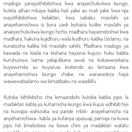
madogo yanayothibitishwa kwa anayechukuliwa kiungo,
kuleta athari mbaya katika hali yake au mali yake kwa njia
inayothibitishwa kidaktari, kwa sababu masilahi ya
anayehamishiwa si bora zaidi kisharia kuliko masilahi ya
anaeyechukuliwa kiungo hicho, madhara hayaondoshwi kwa
madhara, hakuna kujidhuru wala kudhuru katika Uislamu, na
kunatosha katika hili masilahi sahihi. Madhara madogo ya
kawaida na kiada na kisharia hayazuii kujuzu huku katika
kuruhusiwa kama yatajulikana awali na kukawezekana
kuyavumilia au kuyazuia kivitendo au kimaana kwa
anayehamishwa kiungo chake, na wanaoeleza haya
wawewataalamu wa kimatibabu na waadilifu.
Kutoka kithibitisho cha kimaandishi kutoka katika jopo la
madaktari kabla ya kuhamisha kiungo kwa kujua vidhibiti hivi
na kuwapa wahusika wa pande mbili- anayehamisha na
anyehamishiwa- kabla ya kufanya upasuaji, pamoja na kuwa
jopo hili limebobea na lisiwe chini ya madaktari watatu