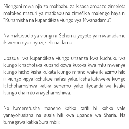
Miongoni mwa njia za matibabu za kisasa ambazo zimeleta
matokeo mazuri ya matibabu na zimefikia malengo haya ni
“Kuhamisha na kupandikiza viungo vya Mwanadamu”.
Na makusudio ya viungi ni: Sehemu yeyote ya mwanadamu
ikiwemo nyuzinyuzi, selli na damu.
Upasuaji wa kupandikiza viungo unaanza kwa kuchukuliwa
kiungo kinachotaka kupandikizwa kutoka kwa mtu mwenye
kiungo hicho kisha kukata kiungo mfano wake ikilazimu hilo
ili kiungo kipya kichukue nafasi yake, kisha kukiweke kiungo
kilichohamishwa katika sehemu yake iliyoandaliwa katika
kiungo cha mtu anayehamishiwa.
Na tumerefusha maneno katika tafiti hii katika yale
yanayohusiana na suala hili kwa upande wa Sharia. Na
tumegawa katika Sura mbili: