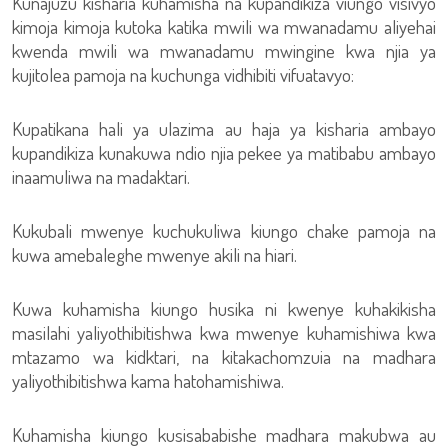
Kunajuzu kisharia kuhamisha na kupandikiza viungo visivyo
kimoja kimoja kutoka katika mwili wa mwanadamu aliyehai
kwenda mwili wa mwanadamu mwingine kwa njia ya
kujitolea pamoja na kuchunga vidhibiti vifuatavyo:
Kupatikana hali ya ulazima au haja ya kisharia ambayo
kupandikiza kunakuwa ndio njia pekee ya matibabu ambayo
inaamuliwa na madaktari.
Kukubali mwenye kuchukuliwa kiungo chake pamoja na
kuwa amebaleghe mwenye akili na hiari.
Kuwa kuhamisha kiungo husika ni kwenye kuhakikisha
masilahi yaliyothibitishwa kwa mwenye kuhamishiwa kwa
mtazamo wa kidktari, na kitakachomzuia na madhara
yaliyothibitishwa kama hatohamishiwa.
Kuhamisha kiungo kusisababishe madhara makubwa au