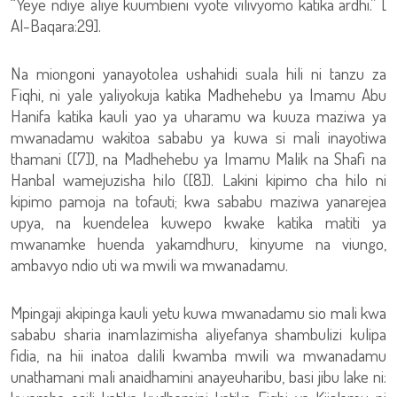
“Yeye ndiye aliye kuumbieni vyote vilivyomo katika ardhi.” [
Al-Baqara:29].
Na miongoni yanayotolea ushahidi suala hili ni tanzu za
Fiqhi, ni yale yaliyokuja katika Madhehebu ya Imamu Abu
Hanifa katika kauli yao ya uharamu wa kuuza maziwa ya
mwanadamu wakitoa sababu ya kuwa si mali inayotiwa
thamani ([7]), na Madhehebu ya Imamu Malik na Shafi na
Hanbal wamejuzisha hilo ([8]). Lakini kipimo cha hilo ni
kipimo pamoja na tofauti; kwa sababu maziwa yanarejea
upya, na kuendelea kuwepo kwake katika matiti ya
mwanamke huenda yakamdhuru, kinyume na viungo,
ambavyo ndio uti wa mwili wa mwanadamu.
Mpingaji akipinga kauli yetu kuwa mwanadamu sio mali kwa
sababu sharia inamlazimisha aliyefanya shambulizi kulipa
fidia, na hii inatoa dalili kwamba mwili wa mwanadamu
unathamani mali anaidhamini anayeuharibu, basi jibu lake ni: