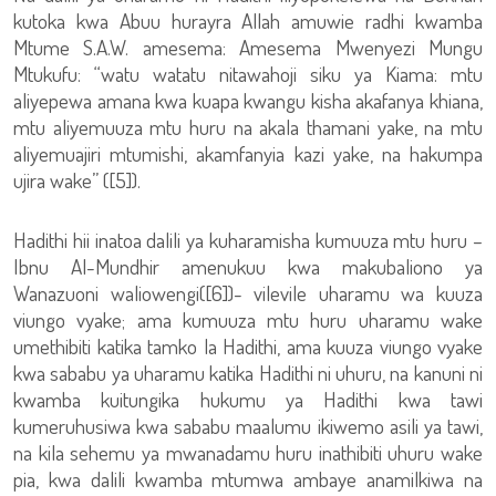
kutoka kwa Abuu hurayra Allah amuwie radhi kwamba
Mtume S.A.W. amesema: Amesema Mwenyezi Mungu
Mtukufu: “watu watatu nitawahoji siku ya Kiama: mtu
aliyepewa amana kwa kuapa kwangu kisha akafanya khiana,
mtu aliyemuuza mtu huru na akala thamani yake, na mtu
aliyemuajiri mtumishi, akamfanyia kazi yake, na hakumpa
ujira wake” ([5]).
Hadithi hii inatoa dalili ya kuharamisha kumuuza mtu huru –
Ibnu Al-Mundhir amenukuu kwa makubaliono ya
Wanazuoni waliowengi([6])- vilevile uharamu wa kuuza
viungo vyake; ama kumuuza mtu huru uharamu wake
umethibiti katika tamko la Hadithi, ama kuuza viungo vyake
kwa sababu ya uharamu katika Hadithi ni uhuru, na kanuni ni
kwamba kuitungika hukumu ya Hadithi kwa tawi
kumeruhusiwa kwa sababu maalumu ikiwemo asili ya tawi,
na kila sehemu ya mwanadamu huru inathibiti uhuru wake
pia, kwa dalili kwamba mtumwa ambaye anamilkiwa na