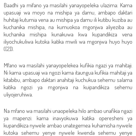
Baadhi ya mifano ya masilahi yanayopeleka ulazima: Kama
upasuaji wa moyo na mishipa ya damu, ambapo daktari
huhitaji kutumia vena au mishipa ya damu ili kutibu kuziba au
kuchanika mishipa, na kumuokoa mgonjwa aliyeziba au
kuchanika mishipa kunakuwa kwa kupandikiza vena
iliyochukuliwa kutoka katika mwili wa mgonjwa huyo huyo
([2]).
Mfano wa masilahi yanayopelekea kufikia ngazi ya mahitaji:
Ni kama upasuaji wa ngozi kama itaungua kufikia mahitaji ya
kitabibu, ambapo daktari anahitaji kuchukua sehemu salama
katika ngozi ya mgonjwa na kuipandikiza sehemu
uliyojeruhiwa.
Na mfano wa masilahi unaopeleka hilo ambao unafikia ngazi
ya mapenzi: kama inavyokuwa katika operesheni ya
kupandikiza nywele ambao unategemea kuhamisha nywele
kutoka sehemu yenye nywele kwenda sehemu yenye