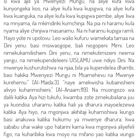
si kwa ajili ya Mwenyezi Mungu, na aliye kufa kwa
kunyongeka koo, na aliye kufa kwa kupigwa, na aliye kufa
kwa kuanguka, na aliye kufa kwa kupigwa pembe, aliye liwa
na mnyama, ila mkimdiriki kumchinja. Na pia ni haramu kula
nyama aliye chinjiwa masanamu. Na ni haramu kupiga ramli.
Hayo yote ni upotovu. Leo walio kufuru wamekata tamaa na
Dini yenu; basi msiwaogope, bali niogopeni Mimi. Leo
nimekukamiliishieni Dini yenu, na nimekutimizieni neema
yangu, na nimekupendeleeni UISLAMU uwe ndiyo Dini. Na
mwenye kushurutishwa na njaa, bila ya kupendelea dhambi,
basi hakika Mwenyezi Mungu ni Msamehevu na Mwenye
kurehemu.” [Al-Maida:3]. “naye amekwisha kubainishieni
alivyo kuharimishieni,” [Al-Anaam:119]. Na muongozo wa
dalili katika Aya hizi tukufu, kwamba zote zimekubaliana juu
ya kuondoa uharamu katika hali ya dharura inayoelezewa
katika Aya hiyo, na mgonjwa akihitaji kuhamishiwa kiungo
basi anakuwa katika hukumu ya mwenye dharura; kwa
sababu uhai wake upo hatarini kama kwa mgonjwa aliyefeli
figo, na kuharibika kwa moyo na mifano yao katika viungo