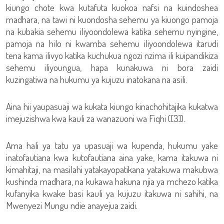
kiungo chote kwa kutafuta kuokoa nafsi na kuindoshea
madhara, na tawi ni kuondosha sehemu ya kiuongo pamoja
na kubakia sehemu iliyoondolewa katika sehemu nyingine,
pamoja na hilo ni kwamba sehemu iliyoondolewa itarudi
tena kama ilivyo katika kuchukua ngozi nzima ili kuipandikiza
sehemu iliyoungua, hapa kunakuwa ni bora zaidi
kuzingatiwa na hukumu ya kujuzu inatokana na asili.
Aina hii yaupasuaji wa kukata kiungo kinachohitajika kukatwa
imejuzishwa kwa kauli za wanazuoni wa Fiqhi ([3]).
Ama hali ya tatu ya upasuaji wa kupenda, hukumu yake
inatofautiana kwa kutofautiana aina yake, kama itakuwa ni
kimahitaji, na masilahi yatakayopatikana yatakuwa makubwa
kushinda madhara, na kukawa hakuna njia ya mchezo katika
kufanyika kwake basi kauli ya kujuzu itakuwa ni sahihi, na
Mwenyezi Mungu ndie anayejua zaidi.