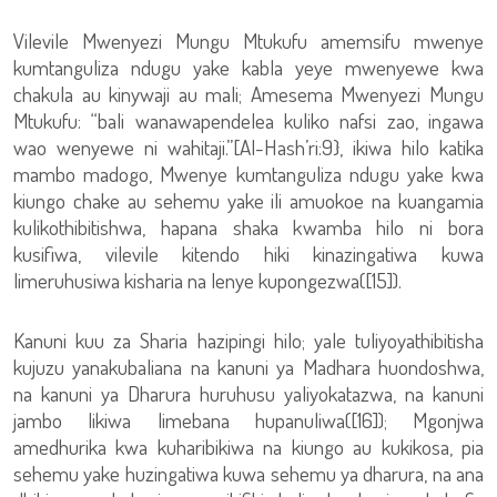
Vilevile Mwenyezi Mungu Mtukufu amemsifu mwenye
kumtanguliza ndugu yake kabla yeye mwenyewe kwa
chakula au kinywaji au mali; Amesema Mwenyezi Mungu
Mtukufu: “bali wanawapendelea kuliko nafsi zao, ingawa
wao wenyewe ni wahitaji.”[Al-Hash’ri:9}, ikiwa hilo katika
mambo madogo, Mwenye kumtanguliza ndugu yake kwa
kiungo chake au sehemu yake ili amuokoe na kuangamia
kulikothibitishwa, hapana shaka kwamba hilo ni bora
kusifiwa, vilevile kitendo hiki kinazingatiwa kuwa
limeruhusiwa kisharia na lenye kupongezwa([15]).
Kanuni kuu za Sharia hazipingi hilo; yale tuliyoyathibitisha
kujuzu yanakubaliana na kanuni ya Madhara huondoshwa,
na kanuni ya Dharura huruhusu yaliyokatazwa, na kanuni
jambo likiwa limebana hupanuliwa([16]); Mgonjwa
amedhurika kwa kuharibikiwa na kiungo au kukikosa, pia
sehemu yake huzingatiwa kuwa sehemu ya dharura, na ana