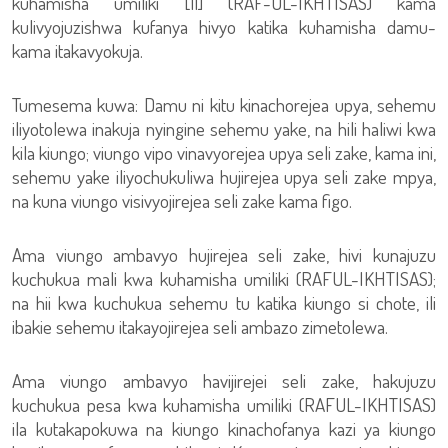
kuhamisha umiliki [11] (RAF-UL-IKHTISAS) kama
kulivyojuzishwa kufanya hivyo katika kuhamisha damu-
kama itakavyokuja.
Tumesema kuwa: Damu ni kitu kinachorejea upya, sehemu
iliyotolewa inakuja nyingine sehemu yake, na hili haliwi kwa
kila kiungo; viungo vipo vinavyorejea upya seli zake, kama ini,
sehemu yake iliyochukuliwa hujirejea upya seli zake mpya,
na kuna viungo visivyojirejea seli zake kama figo.
Ama viungo ambavyo hujirejea seli zake, hivi kunajuzu
kuchukua mali kwa kuhamisha umiliki (RAFUL-IKHTISAS);
na hii kwa kuchukua sehemu tu katika kiungo si chote, ili
ibakie sehemu itakayojirejea seli ambazo zimetolewa.
Ama viungo ambavyo havijirejei seli zake, hakujuzu
kuchukua pesa kwa kuhamisha umiliki (RAFUL-IKHTISAS)
ila kutakapokuwa na kiungo kinachofanya kazi ya kiungo