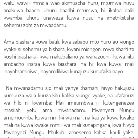
watu wawili mmoja wao akimuacha huru, mtumwa huyu
anakuwa baadhi uhuru baadhi mtumwa, hii ikatoa dalili
kwamba uhuru unaweza kuwa nusu na imethibitisha
sehemu zote za mwaadamu.
Ama biashara kuwa batili; kwa sababu mtu huru au viungo
vyake si sehemu ya bishara, kwani miongoni mwa sharti za
kusihi biashara- kwa makubaliano ya wanazuoni- kuwa kitu
ambacho inafaa kuwa biashara, na hii kwa kuwa: mali
inayothaminiwa, inayomilikiwa kunajuzu kunufaika nayo.
Na mwanadamu sio mali yenye thamani, hivyo hakujuzu
kumuuza wala kuuza kitu katika viungo vyake, na ufafanuzi
wa hilo ni kwamba: Mali imeumbwa ili kutengenezea
masilahi yetu, ama mwanadamu Mwenyezi Mungu
amemuumba kuwa mmiliki wa mali, na kati ya kuwa kwake
mali na kuwa kwake mmili wa mali kunapingana, kwa hivyo
Mwenyezi Mungu Mtukufu amesema katika kauli yake: