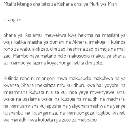
Mtafiti kitengo cha tafiti za Kisharia ofisi ya Mufti wa Misri
Utanguzi
Sharia ya Kiislamu imewekwa kwa hekima na masilahi ya
waja katika maisha ya duniani na Akhera, imekuja ili kulinda
roho za watu, akili zao, dini zao, heshima zao pamoja na mali
zao. Mambo haya matano ndio makusudio makuu ya sharia,
au mambo ya lazima kuyachunga katika dini zote.
Kulinda roho ni miongoni mwa makusudio makubwa na ya
kwanza; Sharia imekataza mtu kujidhuru kwa hali yoyote, na
imeamrisha kufuata njia za kujilinda yeye mwenyewe, uhai
wake na usalama wake, na kuizuia na maudhi na madhara,
na ikamuamrisha kujiepusha na yaliyoharamishwa na yenye
kuaharibu na kuangamiza, na ikamuongoza kujitibu wakati
wa maradhi kwa kufuata njia zote za matibabu.