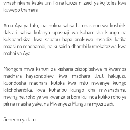
vinashirikiana katika umiliki na kuuza ni zaidi ya kujitolea kwa
kuwepo thamani.
Ama Aya ya tatu, inachukua katika hii uharamu wa kushiriki
daktari katika kufanya upasuaji wa kuhamisha kiungo na
kukipandikiza; kwa sababu hapa anakuwa msaidizi katika
maasi na madhambi, na kusaidia dhambi kumekatazwa kwa
matini ya Aya.
Miongoni mwa kanuni za kisharia zilizopitishwa ni kwamba
madhara hayaondolewi kwa madhara ([4]), hakujuzu
kuondosha madhara kutoka kwa mtu mwenye kiungo
kilichoharibika, kwa kuharibu kiungo cha mwanadamu
mwingine, roho ya wa kwanza si bora kuilinda kuliko roho ya
pili na maisha yake, na Mwenyezi Mungu ni mjuzi zaidi.
Sehemu ya tatu