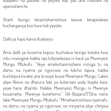
waadilifu na pasiwe na yeyote kati yao ana masilahi na
operesheni hii.
Sharti kiungo kinachohamishwa kisiwe kinapelekea
kuchanganya koo kwa hali yeyote.
Dalili ya hayo kama ifuatavyo:
Ama dalili ya kusema kujuzu kuchukua kiungo kutoka kwa
mtu mwingine katika njia tuliyoielezea ni kauli ya Mwenyezi
Mungu Mtukufu: “Yeye amekuharimishieni mzoga tu na
damu na nyama ya nguruwe na kilicho tajiwa, katika
kuchinjwa kwake, jina la asiye kuwa Mwenyezi Mungu. Lakini
aliye fikiwa na dharura bila ya kutamani wala kupita kiasi,
yeye hana dhambi. Hakika Mwenyezi Mungu ni Mwenye
kusamehe, Mwenye kurehemu” [Al-Baqara:173]na neno
lake Mwenyezi Mungu Mtukufu: “Mmeharimishiwa nyamafu,
na damu, na nyama ya nguruwe, na mnyama aliye chinjwa