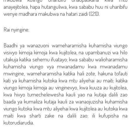
anayejitolea, hapa hutanguliwa, kwa sababu huu ni uharibifu
wenye madhara makubwa na hatari zaidi ([21]).
Rai nyingine:
Baadhi ya wanazuoni wameharamisha kuhamisha viungo
visivyo kimoja kimoja kwa kujitolea, na upambanuzi wa hilo
utakuja katika sehemu ifuatayo; kwa sababu walioharamisha
kuhamisha viungo vya mwanadamu kwa mwanadamu
mwingine, wameharamisha katika hali zote, hakuna tofauti
kati ya kuhamisha kutoka kwa mtu aliyehai au maiti; katika
viungo kimoja kimoja au vinginevyo, kwa kuuza au kujitolea,
kwa hivyo tumechelewesha kauli yao na kutaja dalili zao
baada ya kumaliza kutaja kauli za wanaojuzisha kuhamisha
viungo kutoka kwa mtu aliyehai kwa kujitolea au kutoka kwa
maiti kwa sharti zake na dalili zao; ili kufupisha na
kutorudiarudia.