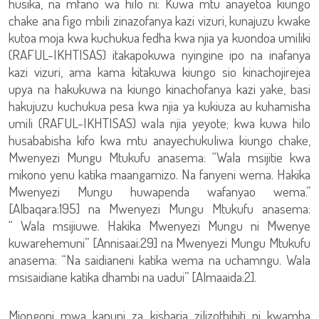
husika, na mfano wa hilo ni: Kuwa mtu anayetoa kiungo
chake ana figo mbili zinazofanya kazi vizuri, kunajuzu kwake
kutoa moja kwa kuchukua fedha kwa njia ya kuondoa umiliki
(RAFUL-IKHTISAS) itakapokuwa nyingine ipo na inafanya
kazi vizuri, ama kama kitakuwa kiungo sio kinachojirejea
upya na hakukuwa na kiungo kinachofanya kazi yake, basi
hakujuzu kuchukua pesa kwa njia ya kukiuza au kuhamisha
umili (RAFUL-IKHTISAS) wala njia yeyote; kwa kuwa hilo
husababisha kifo kwa mtu anayechukuliwa kiungo chake,
Mwenyezi Mungu Mtukufu anasema: “Wala msijitie kwa
mikono yenu katika maangamizo. Na fanyeni wema. Hakika
Mwenyezi Mungu huwapenda wafanyao wema.”
[Albaqara:195] na Mwenyezi Mungu Mtukufu anasema:
“ Wala msijiuwe. Hakika Mwenyezi Mungu ni Mwenye
kuwarehemuni” [Annisaai:29] na Mwenyezi Mungu Mtukufu
anasema: “Na saidianeni katika wema na uchamngu. Wala
msisaidiane katika dhambi na uadui” [Almaaida:2].
Miongoni mwa kanuni za kisharia zilizothibiti ni kwamba