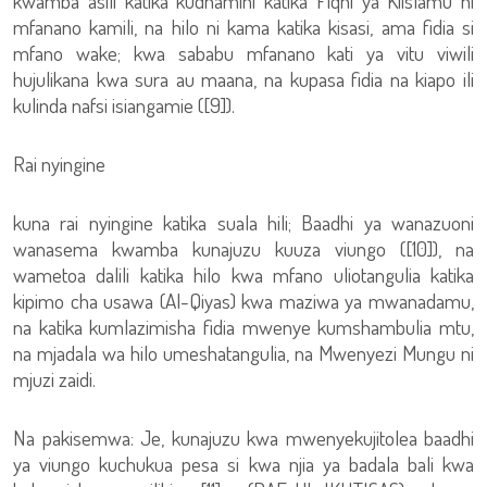
kwamba asili katika kudhamini katika Fiqhi ya Kiislamu ni
mfanano kamili, na hilo ni kama katika kisasi, ama fidia si
mfano wake; kwa sababu mfanano kati ya vitu viwili
hujulikana kwa sura au maana, na kupasa fidia na kiapo ili
kulinda nafsi isiangamie ([9]).
Rai nyingine
kuna rai nyingine katika suala hili; Baadhi ya wanazuoni
wanasema kwamba kunajuzu kuuza viungo ([10]), na
wametoa dalili katika hilo kwa mfano uliotangulia katika
kipimo cha usawa (Al-Qiyas) kwa maziwa ya mwanadamu,
na katika kumlazimisha fidia mwenye kumshambulia mtu,
na mjadala wa hilo umeshatangulia, na Mwenyezi Mungu ni
mjuzi zaidi.
Na pakisemwa: Je, kunajuzu kwa mwenyekujitolea baadhi
ya viungo kuchukua pesa si kwa njia ya badala bali kwa