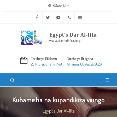
KISWAHILI
Facebook
Twitter
Youtube
+20 2 25970400
ask@dar-alifta.org
Tarehe ya Kiislamu
Tarehe ya Gregoria
23 Mfunguo Tano 1448
Alhamisi, 06 Agosti 2026
Kuhamisha na kupandikiza viungo
Egypt's Dar Al-Ifta