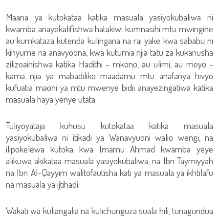
Maana ya kutokataa katika masuala yasiyokubaliwa ni
kwamba anayekalifishwa hatakiwi kumnasihi mtu mwingine
au kumkataza kutenda kulingana na rai yake kwa sababu ni
kinyume na anavyoona, kwa kutumia njia tatu za kukanusha
zilizoainishwa katika Hadithi - mkono, au ulimi, au moyo -
kama njia ya mabadiliko maadamu mtu anafanya hivyo
kufuatia maoni ya mtu mwenye bidii anayezingatiwa katika
masuala haya yenye utata.
Tuliyoyataja kuhusu kutokataa katika masuala
yasiyokubaliwa ni itikadi ya Wanavyuoni walio wengi, na
ilipokelewa kutoka kwa Imamu Ahmad kwamba yeye
alikuwa akikataa masuala yasiyokubaliwa, na Ibn Taymiyyah
na Ibn Al-Qayyim walitofautisha kati ya masuala ya ikhtilafu
na masuala ya ijtihadi.
Wakati wa kuliangalia na kulichunguza suala hili, tunagundua