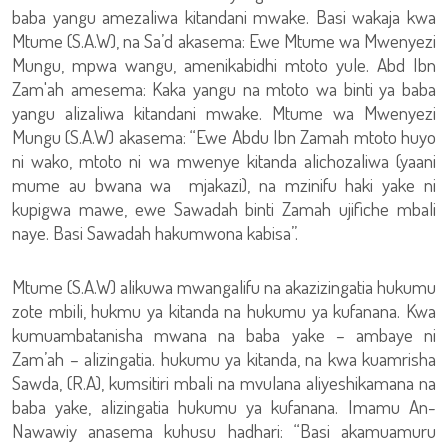
baba yangu amezaliwa kitandani mwake. Basi wakaja kwa
Mtume (S.A.W), na Sa’d akasema: Ewe Mtume wa Mwenyezi
Mungu, mpwa wangu, amenikabidhi mtoto yule. Abd Ibn
Zam'ah amesema: Kaka yangu na mtoto wa binti ya baba
yangu alizaliwa kitandani mwake. Mtume wa Mwenyezi
Mungu (S.A.W) akasema: “Ewe Abdu Ibn Zamah mtoto huyo
ni wako, mtoto ni wa mwenye kitanda alichozaliwa (yaani
mume au bwana wa mjakazi), na mzinifu haki yake ni
kupigwa mawe, ewe Sawadah binti Zamah ujifiche mbali
naye. Basi Sawadah hakumwona kabisa”.
Mtume (S.A.W) alikuwa mwangalifu na akazizingatia hukumu
zote mbili, hukmu ya kitanda na hukumu ya kufanana. Kwa
kumuambatanisha mwana na baba yake – ambaye ni
Zam’ah – alizingatia. hukumu ya kitanda, na kwa kuamrisha
Sawda, (R.A), kumsitiri mbali na mvulana aliyeshikamana na
baba yake, alizingatia hukumu ya kufanana. Imamu An-
Nawawiy anasema kuhusu hadhari: “Basi akamuamuru