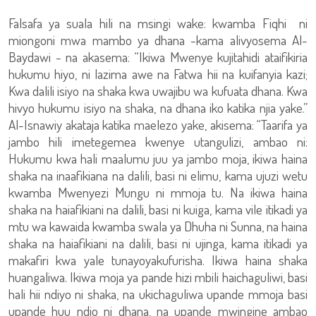
Falsafa ya suala hili na msingi wake: kwamba Fiqhi ni
miongoni mwa mambo ya dhana -kama alivyosema Al-
Baydawi - na akasema: “Ikiwa Mwenye kujitahidi ataifikiria
hukumu hiyo, ni lazima awe na Fatwa hii na kuifanyia kazi;
Kwa dalili isiyo na shaka kwa uwajibu wa kufuata dhana. Kwa
hivyo hukumu isiyo na shaka, na dhana iko katika njia yake.”
Al-Isnawiy akataja katika maelezo yake, akisema: “Taarifa ya
jambo hili imetegemea kwenye utangulizi, ambao ni:
Hukumu kwa hali maalumu juu ya jambo moja, ikiwa haina
shaka na inaafikiana na dalili, basi ni elimu, kama ujuzi wetu
kwamba Mwenyezi Mungu ni mmoja tu. Na ikiwa haina
shaka na haiafikiani na dalili, basi ni kuiga, kama vile itikadi ya
mtu wa kawaida kwamba swala ya Dhuha ni Sunna, na haina
shaka na haiafikiani na dalili, basi ni ujinga, kama itikadi ya
makafiri kwa yale tunayoyakufurisha. Ikiwa haina shaka
huangaliwa. Ikiwa moja ya pande hizi mbili haichaguliwi, basi
hali hii ndiyo ni shaka, na ukichaguliwa upande mmoja basi
upande huu ndio ni dhana, na upande mwingine ambao