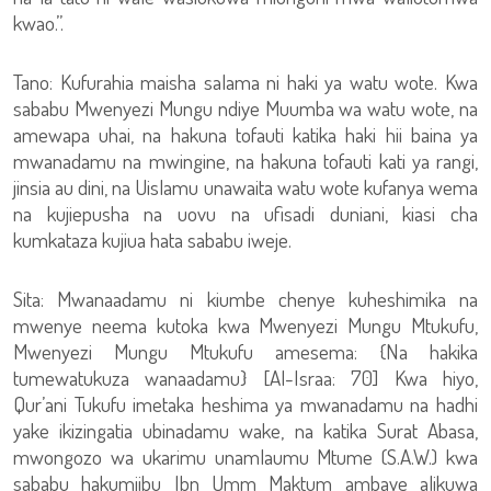
kwao.”.
Tano: Kufurahia maisha salama ni haki ya watu wote. Kwa
sababu Mwenyezi Mungu ndiye Muumba wa watu wote, na
amewapa uhai, na hakuna tofauti katika haki hii baina ya
mwanadamu na mwingine, na hakuna tofauti kati ya rangi,
jinsia au dini, na Uislamu unawaita watu wote kufanya wema
na kujiepusha na uovu na ufisadi duniani, kiasi cha
kumkataza kujiua hata sababu iweje.
Sita: Mwanaadamu ni kiumbe chenye kuheshimika na
mwenye neema kutoka kwa Mwenyezi Mungu Mtukufu,
Mwenyezi Mungu Mtukufu amesema: {Na hakika
tumewatukuza wanaadamu} [Al-Israa: 70] Kwa hiyo,
Qur’ani Tukufu imetaka heshima ya mwanadamu na hadhi
yake ikizingatia ubinadamu wake, na katika Surat Abasa,
mwongozo wa ukarimu unamlaumu Mtume (S.A.W.) kwa
sababu hakumjibu Ibn Umm Maktum ambaye alikuwa