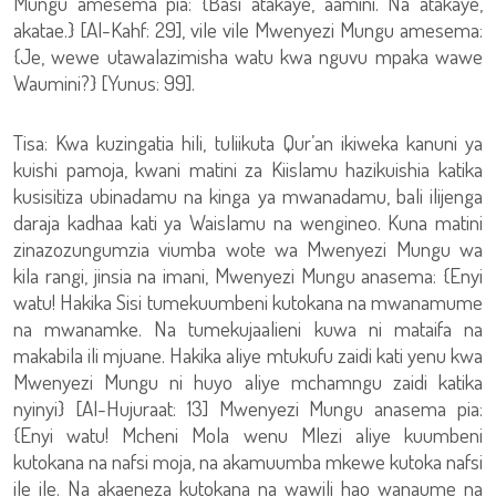
Mungu amesema pia: {Basi atakaye, aamini. Na atakaye,
akatae.} [Al-Kahf: 29], vile vile Mwenyezi Mungu amesema:
{Je, wewe utawalazimisha watu kwa nguvu mpaka wawe
Waumini?} [Yunus: 99].
Tisa: Kwa kuzingatia hili, tuliikuta Qur’an ikiweka kanuni ya
kuishi pamoja, kwani matini za Kiislamu hazikuishia katika
kusisitiza ubinadamu na kinga ya mwanadamu, bali ilijenga
daraja kadhaa kati ya Waislamu na wengineo. Kuna matini
zinazozungumzia viumba wote wa Mwenyezi Mungu wa
kila rangi, jinsia na imani, Mwenyezi Mungu anasema: {Enyi
watu! Hakika Sisi tumekuumbeni kutokana na mwanamume
na mwanamke. Na tumekujaalieni kuwa ni mataifa na
makabila ili mjuane. Hakika aliye mtukufu zaidi kati yenu kwa
Mwenyezi Mungu ni huyo aliye mchamngu zaidi katika
nyinyi} [Al-Hujuraat: 13] Mwenyezi Mungu anasema pia:
{Enyi watu! Mcheni Mola wenu Mlezi aliye kuumbeni
kutokana na nafsi moja, na akamuumba mkewe kutoka nafsi
ile ile. Na akaeneza kutokana na wawili hao wanaume na