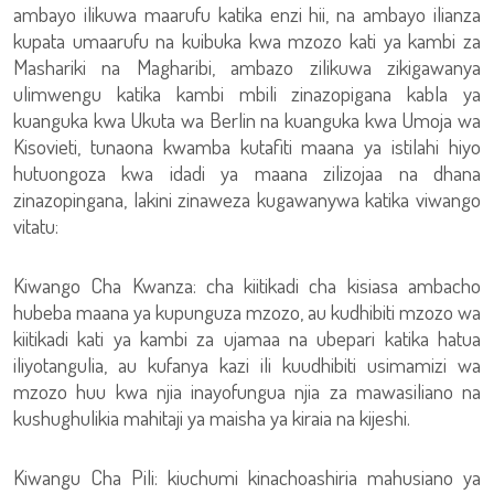
ambayo ilikuwa maarufu katika enzi hii, na ambayo ilianza
kupata umaarufu na kuibuka kwa mzozo kati ya kambi za
Mashariki na Magharibi, ambazo zilikuwa zikigawanya
ulimwengu katika kambi mbili zinazopigana kabla ya
kuanguka kwa Ukuta wa Berlin na kuanguka kwa Umoja wa
Kisovieti, tunaona kwamba kutafiti maana ya istilahi hiyo
hutuongoza kwa idadi ya maana zilizojaa na dhana
zinazopingana, lakini zinaweza kugawanywa katika viwango
vitatu:
Kiwango Cha Kwanza: cha kiitikadi cha kisiasa ambacho
hubeba maana ya kupunguza mzozo, au kudhibiti mzozo wa
kiitikadi kati ya kambi za ujamaa na ubepari katika hatua
iliyotangulia, au kufanya kazi ili kuudhibiti usimamizi wa
mzozo huu kwa njia inayofungua njia za mawasiliano na
kushughulikia mahitaji ya maisha ya kiraia na kijeshi.
Kiwangu Cha Pili: kiuchumi kinachoashiria mahusiano ya