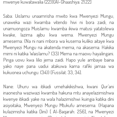
mwenye kuwatawalia (22)}[Al-Ghaashiya: 21:22]
Saba: Uislamu unaamrisha mwito kwa Mwenyezi Mungu,
unaweka wazi kwamba vitendo hivi ni bora zaidi, na
unamuongoza Muislamu kwamba ikiwa matusi yatatolewa
kwake, lazima ajibu kwa wema. Mwenyezi Mungu
amesema: {Na ni nani mbora wa kusema kuliko aitaye kwa
Mwenyezi Mungu na akatenda mema, na akasema: Hakika
mimi ni katika Waislamu? (33) Mema na maovu hayalingani.
Pinga uovu kwa lilio jema zaidi. Hapo yule ambaye baina
yako naye pana uadui atakuwa kama rafiki jamaa wa
kukuonea uchungu. (34)} [Fussilat: 33, 34].
Nane: Uhuru wa itikadi umehakikishwa, kwani Qur’ani
inaonesha waziwazi kwamba hakuna mtu anayelazimishwa
kwenye itikadi yake na wala halazimishwi kuingia katika dini
asiyoitaka, Mwenyezi Mungu Mtukufu amesema: {Hapana
kulazimisha katika Dini} [ Al-Baqarah: 256], na Mwenyezi