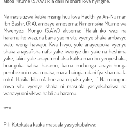
alitoa Mtume (S.A.W.) kila dalili ni sharti kwa nyingine.
Na inasisitizwa katika msingi huu kwa Hadithi ya An-Nu’man
Ibn Bashir, (R.A), ambaye amesema: Nimemsikia Mtume wa
Mwenyezi Mungu (S.A.W.) akisema: “Halali iko wazi na
haramu iko wazi, na baina yao ni vitu vyenye shaka ambavyo
watu wengi hawajui. Kwa hivyo, yule anayeepuka vyenye
shaka anajisafisha nafsi yake kwenye dini yake na heshima
yake, lakini yule anayetumbukia katika mambo yenyeshaka,
huanguka katika haramu, kama mchunga anayechunga
pembezoni mwa mpaka, mara huingia ndani (ya shamba la
mtu). Hakika kila mfalme ana mipaka yake, ...” Na miongoni
mwa vitu vyenye shaka ni masuala yasiyokubaliwa na
wanavyuoni vikiwa halali au haramu.
***
Pili: Kutokataa katika masuala yasiyokubaliwa: