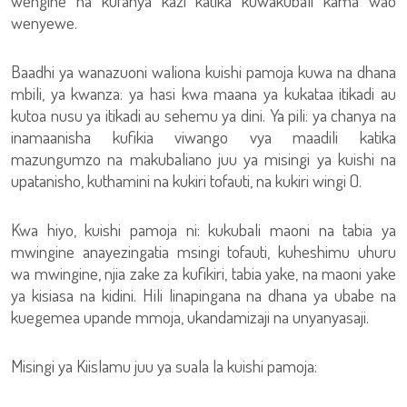
wengine na kufanya kazi katika kuwakubali kama wao
wenyewe.
Baadhi ya wanazuoni waliona kuishi pamoja kuwa na dhana
mbili, ya kwanza: ya hasi kwa maana ya kukataa itikadi au
kutoa nusu ya itikadi au sehemu ya dini. Ya pili: ya chanya na
inamaanisha kufikia viwango vya maadili katika
mazungumzo na makubaliano juu ya misingi ya kuishi na
upatanisho, kuthamini na kukiri tofauti, na kukiri wingi ().
Kwa hiyo, kuishi pamoja ni: kukubali maoni na tabia ya
mwingine anayezingatia msingi tofauti, kuheshimu uhuru
wa mwingine, njia zake za kufikiri, tabia yake, na maoni yake
ya kisiasa na kidini. Hili linapingana na dhana ya ubabe na
kuegemea upande mmoja, ukandamizaji na unyanyasaji.
Misingi ya Kiislamu juu ya suala la kuishi pamoja: