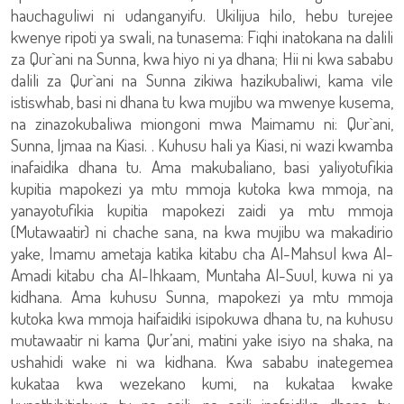
hauchaguliwi ni udanganyifu. Ukilijua hilo, hebu turejee
kwenye ripoti ya swali, na tunasema: Fiqhi inatokana na dalili
za Qur`ani na Sunna, kwa hiyo ni ya dhana; Hii ni kwa sababu
dalili za Qur`ani na Sunna zikiwa hazikubaliwi, kama vile
istiswhab, basi ni dhana tu kwa mujibu wa mwenye kusema,
na zinazokubaliwa miongoni mwa Maimamu ni: Qur`ani,
Sunna, Ijmaa na Kiasi. . Kuhusu hali ya Kiasi, ni wazi kwamba
inafaidika dhana tu. Ama makubaliano, basi yaliyotufikia
kupitia mapokezi ya mtu mmoja kutoka kwa mmoja, na
yanayotufikia kupitia mapokezi zaidi ya mtu mmoja
(Mutawaatir) ni chache sana, na kwa mujibu wa makadirio
yake, Imamu ametaja katika kitabu cha Al-Mahsul kwa Al-
Amadi kitabu cha Al-Ihkaam, Muntaha Al-Suul, kuwa ni ya
kidhana. Ama kuhusu Sunna, mapokezi ya mtu mmoja
kutoka kwa mmoja haifaidiki isipokuwa dhana tu, na kuhusu
mutawaatir ni kama Qur’ani, matini yake isiyo na shaka, na
ushahidi wake ni wa kidhana. Kwa sababu inategemea
kukataa kwa wezekano kumi, na kukataa kwake