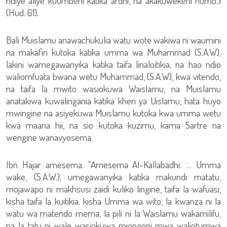
ndiye aliye kuumbeni katika ardhi, na akakuwekeni humo.}
(Hud: 61).
Bali Muislamu anawachukulia watu wote wakiwa ni waumini
na makafiri kutoka katika umma wa Muhammad (S.A.W),
lakini wamegawanyika katika taifa linaloitikia, na hao ndio
waliomfuata bwana wetu Muhammad, (S.A.W), kwa vitendo,
na taifa la mwito wasiokuwa Waislamu, na Muislamu
anatakiwa kuwalingania katika kheri ya Uislamu, hata huyo
mwingine na asiyekuwa Muislamu kutoka kwa umma wetu
kwa maana hii, na sio kutoka kuzimu, kama Sartre na
wengine wanavyosema.
Ibn Hajar amesema: “Amesema Al-Kallabadhi: … Umma
wake, (S.A.W.), umegawanyika katika makundi matatu,
mojawapo ni makhsusi zaidi kuliko lingine, taifa la wafuasi,
kisha taifa la kuitikia. kisha Umma wa wito, la kwanza ni la
watu wa matendo mema, la pili ni la Waislamu wakamilifu,
na la tatu ni wale wasiokuwa miongoni mwa waliotumwa