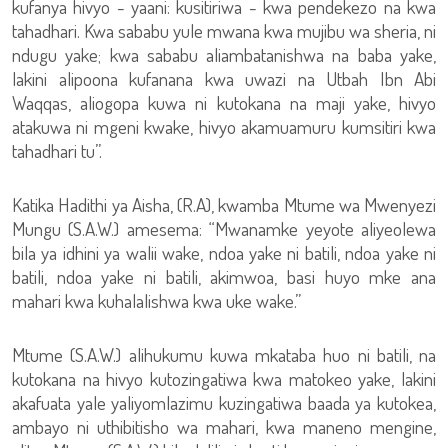
kufanya hivyo - yaani: kusitiriwa - kwa pendekezo na kwa
tahadhari. Kwa sababu yule mwana kwa mujibu wa sheria, ni
ndugu yake; kwa sababu aliambatanishwa na baba yake,
lakini alipoona kufanana kwa uwazi na Utbah Ibn Abi
Waqqas, aliogopa kuwa ni kutokana na maji yake, hivyo
atakuwa ni mgeni kwake, hivyo akamuamuru kumsitiri kwa
tahadhari tu”.
Katika Hadithi ya Aisha, (R.A), kwamba Mtume wa Mwenyezi
Mungu (S.A.W.) amesema: “Mwanamke yeyote aliyeolewa
bila ya idhini ya walii wake, ndoa yake ni batili, ndoa yake ni
batili, ndoa yake ni batili, akimwoa, basi huyo mke ana
mahari kwa kuhalalishwa kwa uke wake.”
Mtume (S.A.W.) alihukumu kuwa mkataba huo ni batili, na
kutokana na hivyo kutozingatiwa kwa matokeo yake, lakini
akafuata yale yaliyomlazimu kuzingatiwa baada ya kutokea,
ambayo ni uthibitisho wa mahari, kwa maneno mengine,