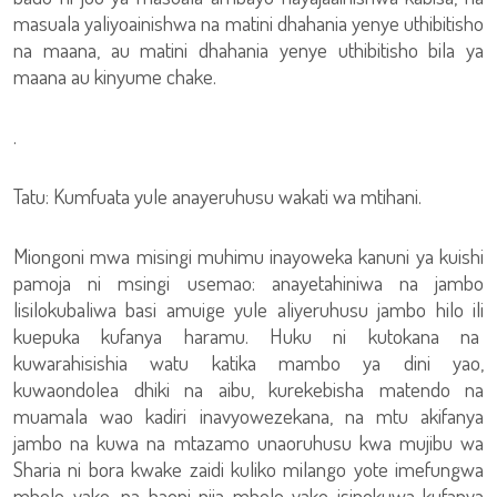
masuala yaliyoainishwa na matini dhahania yenye uthibitisho
na maana, au matini dhahania yenye uthibitisho bila ya
maana au kinyume chake.
.
Tatu: Kumfuata yule anayeruhusu wakati wa mtihani.
Miongoni mwa misingi muhimu inayoweka kanuni ya kuishi
pamoja ni msingi usemao: anayetahiniwa na jambo
lisilokubaliwa basi amuige yule aliyeruhusu jambo hilo ili
kuepuka kufanya haramu. Huku ni kutokana na
kuwarahisishia watu katika mambo ya dini yao,
kuwaondolea dhiki na aibu, kurekebisha matendo na
muamala wao kadiri inavyowezekana, na mtu akifanya
jambo na kuwa na mtazamo unaoruhusu kwa mujibu wa
Sharia ni bora kwake zaidi kuliko milango yote imefungwa
mbele yake, na haoni njia mbele yake isipokuwa kufanya