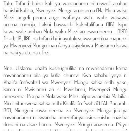
Tatu: Tofauti baina kati ya wanaadamu ni ukweli ambao
hauishii kabisa, Mwenyezi Mungu amesema:{Na Mola wako
Mlezi angeli penda ange wafanya watu wote wakawa
umma mmoja. Lakini hawaachi kukhitalifiana (118) Isipo
kuwa wale ambao Mola wako Mlezi amewarehemu ... (119)}
[Hud: 118, 119], na tofauti hii inayotokea kwa amri na mapenzi
ya Mwenyezi Mungu inamfanya asiyekuwa Muislamu kuwa
na haki ya utu na ulinzi.
Nne: Uislamu unaita kushughulika na mwanadamu kama
mwanadamu bila ya kutia chumvi. Kwa sababu yeye ni
Khalifa (mfwatizi) wa Mwenyezi Mungu katika ardhi yake,
kama ni Mwislamu au si Mwislamu, Mwenyezi Mungu
amesema: {Na pale Mola wako Mlezi alipo waambia Malaika:
Mimi nitamweka katika ardhi Khalifa (mfwatizi)} [Al-Baqarah:
30], Miongoni mwa neema za Mwenyezi Mungu juu ya
mwanadamu ni kwamba amemfanya asimamishe maisha
duniani na akae humo. Mwenyezi Mungu anasema: {Yeye