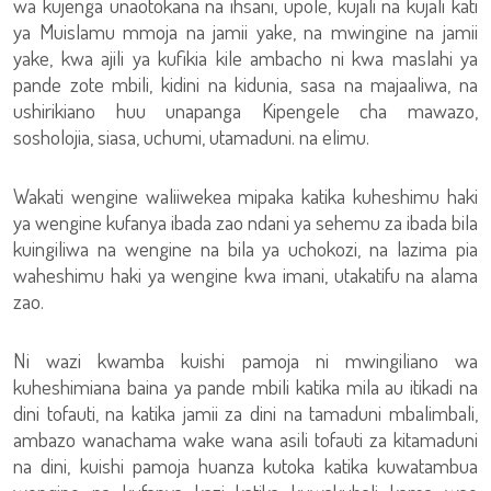
wa kujenga unaotokana na ihsani, upole, kujali na kujali kati
ya Muislamu mmoja na jamii yake, na mwingine na jamii
yake, kwa ajili ya kufikia kile ambacho ni kwa maslahi ya
pande zote mbili, kidini na kidunia, sasa na majaaliwa, na
ushirikiano huu unapanga Kipengele cha mawazo,
sosholojia, siasa, uchumi, utamaduni. na elimu.
Wakati wengine waliiwekea mipaka katika kuheshimu haki
ya wengine kufanya ibada zao ndani ya sehemu za ibada bila
kuingiliwa na wengine na bila ya uchokozi, na lazima pia
waheshimu haki ya wengine kwa imani, utakatifu na alama
zao.
Ni wazi kwamba kuishi pamoja ni mwingiliano wa
kuheshimiana baina ya pande mbili katika mila au itikadi na
dini tofauti, na katika jamii za dini na tamaduni mbalimbali,
ambazo wanachama wake wana asili tofauti za kitamaduni
na dini, kuishi pamoja huanza kutoka katika kuwatambua