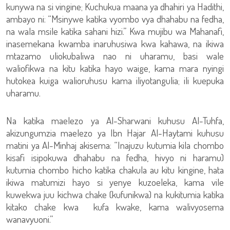
kunywa na si vingine; Kuchukua maana ya dhahiri ya Hadithi,
ambayo ni: “Msinywe katika vyombo vya dhahabu na fedha,
na wala msile katika sahani hizi.” Kwa mujibu wa Mahanafi,
inasemekana kwamba inaruhusiwa kwa kahawa, na ikiwa
mtazamo uliokubaliwa nao ni uharamu, basi wale
waliofikwa na kitu katika hayo waige, kama mara nyingi
hutokea kuiga walioruhusu kama iliyotangulia; ili kuepuka
uharamu.
Na katika maelezo ya Al-Sharwani kuhusu Al-Tuhfa,
akizungumzia maelezo ya Ibn Hajar Al-Haytami kuhusu
matini ya Al-Minhaj akisema: “Inajuzu kutumia kila chombo
kisafi isipokuwa dhahabu na fedha, hivyo ni haramu)
kutumia chombo hicho katika chakula au kitu kingine, hata
ikiwa matumizi hayo si yenye kuzoeleka, kama vile
kuwekwa juu kichwa chake (kufunikwa) na kukitumia katika
kitako chake kwa kufa kwake, kama walivyosema
wanavyuoni.”