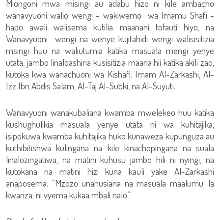
Miongoni mwa misingi au adabu hizo ni kile ambacho
wanavyuoni walio wengi - wakiwemo wa Imamu Shafi -
hapo awali walisema kutilia maanani tofauti hiyo, na
Wanavyuoni wengi na wenye kujitahidi wengi walisisitizia
msingi huu na waliutumia katika masuala mengi yenye
utata, jambo linaloashiria kusisitizia maana hii katika akili zao,
kutoka kwa wanachuoni wa Kishafi: Imam Al-Zarkashi, Al-
Izz Ibn Abdis Salam, Al-Taj Al-Subki, na Al-Suyuti.
Wanavyuoni wanakubaliana kwamba mwelekeo huu katika
kushughulikia masuala yenye utata ni wa kuhitajika,
isipokuwa kwamba kuhitajika huko kunaweza kupunguza au
kuthibitishwa kulingana na kile kinachopingana na suala
linalozingatiwa, na matini kuhusu jambo hili ni nyingi, na
kutokana na matini hizi kuna kauli yake Al-Zarkashi
anaposema: “Mzozo unahusiana na masuala maalumu: la
kwanza: ni vyema kukaa mbali nalo”.