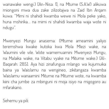
wanawake wengi.} [An-Nisa: 1], na Mtume (S.A.W) alikuwa
miongoni mwa dua zake zilizotajwa na Zaid Ibn Arqam
kuwa: “Mimi ni shahidi kwamba wewe ni Mola peke yako,
huna mshirika… na mimi ni shahidi kwamba waja wote ni
ndugu”.
Mwenyezi Mungu anasema: {Mtume ameamini yaliyo
teremshwa kwake kutoka kwa Mola Mlezi wake, na
Waumini vile vile. Wote wamemuamini Mwenyezi Mungu,
na Malaika wake, na Vitabu vyake na Mitume wake.} [Al-
Baqarah: 285]. Aya hizi zinafungua mlango wa kujumuika
baina ya Waislamu na wengineo, zikitangaza kwamba
Waislamu wanaamini Mitume na Mitume wote, na kwamba
kiini cha jumbe za mbinguni ni moja isiyo na migogoro au
mfarakano.
Sehemu ya pili: