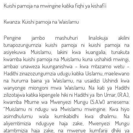
Kuishi pamoja na mwingine katika fiqhi ya kishafi'i
Kwanza: Kuishi pamoja na Waislamu
Pengine jambo mashuhuri linalokuja akilini
tunapozungumzia kuishi pamoja ni kuishi pamoja na
asiyekuwa Muislamu, lakini kwa kuangalia, tunakuta
kwamba kuishi pamoja na Muislamu kuna ushahidi mwingi,
ambao unaweza kuunganishwa - kwa mtazamo wetu -
Hadithi zinazozungumzia udugu katika Uislamu, maelewano
na huruma baina ya Waislamu, na usaidizi Ushindi kwa
wanyonge miongoni mwa Waislamu. Na kati ya Hadithi
zilizotajwa katika kipengele hiki ni Hadithi ya Ibn Umar, (R.A.),
kwamba Mtume wa Mwenyezi Mungu (S.A.W) amesema:
“Muislamu ni ndugu wa Mwislamu mwingine. Kwa hiyo
asimdhulumu wala kumkabidhi kwa dhalimu. Na
aliyemtimizia nduguye haja zake, Mwenyezi Mungu
atamtimizia haja zake, na mwenye kumfariji dhiki ya