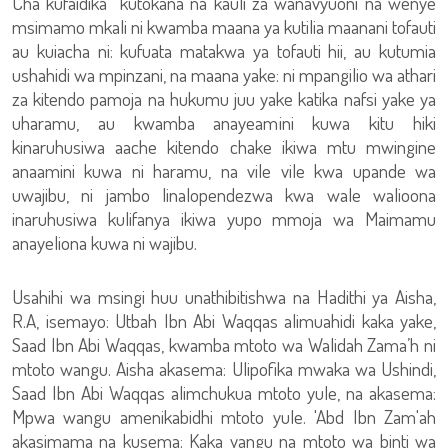
Cha kufaidika kutokana na kauli za wanavyuoni na wenye
msimamo mkali ni kwamba maana ya kutilia maanani tofauti
au kuiacha ni: kufuata matakwa ya tofauti hii, au kutumia
ushahidi wa mpinzani, na maana yake: ni mpangilio wa athari
za kitendo pamoja na hukumu juu yake katika nafsi yake ya
uharamu, au kwamba anayeamini kuwa kitu hiki
kinaruhusiwa aache kitendo chake ikiwa mtu mwingine
anaamini kuwa ni haramu, na vile vile kwa upande wa
uwajibu, ni jambo linalopendezwa kwa wale walioona
inaruhusiwa kulifanya ikiwa yupo mmoja wa Maimamu
anayeliona kuwa ni wajibu.
Usahihi wa msingi huu unathibitishwa na Hadithi ya Aisha,
R.A, isemayo: Utbah Ibn Abi Waqqas alimuahidi kaka yake,
Saad Ibn Abi Waqqas, kwamba mtoto wa Walidah Zama’h ni
mtoto wangu. Aisha akasema: Ulipofika mwaka wa Ushindi,
Saad Ibn Abi Waqqas alimchukua mtoto yule, na akasema:
Mpwa wangu amenikabidhi mtoto yule. 'Abd Ibn Zam'ah
akasimama na kusema: Kaka yangu na mtoto wa binti wa