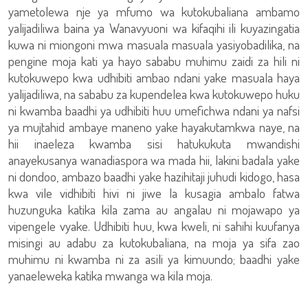
yametolewa nje ya mfumo wa kutokubaliana ambamo
yalijadiliwa baina ya Wanavyuoni wa kifaqihi ili kuyazingatia
kuwa ni miongoni mwa masuala masuala yasiyobadilika, na
pengine moja kati ya hayo sababu muhimu zaidi za hili ni
kutokuwepo kwa udhibiti ambao ndani yake masuala haya
yalijadiliwa, na sababu za kupendelea kwa kutokuwepo huku
ni kwamba baadhi ya udhibiti huu umefichwa ndani ya nafsi
ya mujtahid ambaye maneno yake hayakutamkwa naye, na
hii inaeleza kwamba sisi hatukukuta mwandishi
anayekusanya wanadiaspora wa mada hii, lakini badala yake
ni dondoo, ambazo baadhi yake hazihitaji juhudi kidogo, hasa
kwa vile vidhibiti hivi ni jiwe la kusagia ambalo fatwa
huzunguka katika kila zama au angalau ni mojawapo ya
vipengele vyake. Udhibiti huu, kwa kweli, ni sahihi kuufanya
misingi au adabu za kutokubaliana, na moja ya sifa zao
muhimu ni kwamba ni za asili ya kimuundo; baadhi yake
yanaeleweka katika mwanga wa kila moja.