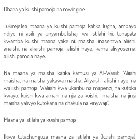
Dhana ya kuishi pamoja na mwingine
Tukirejelea maana ya kuishi pamoja katika lugha, ambayo
ndiyo ni asili ya unyambulishaji wa istilahi hii, tunapata
kwamba kuishi maana yake ni: maisha, inasemwa aliishi,
anaishi, na akaishi pamoja: aliishi naye, kama alivyosema:
aliishi pamoja naye.
Na maana ya maisha katika kamusi ya Al-Wasiit: "Aliishi
maisha, na maisha yakawa maisha. Aliyaishi: aliishi naye, na
waliishi pamoja. Waliishi kwa ukaribu na mapenzi, na kutoka
kwayo: kuishi kwa amani, na njia za kuishi. : maisha, na jinsi
maisha yalivyo kutokana na chakula na vinywaji”.
Maana ya istilahi ya kuishi pamoja:
Ikiwa tutachunguza maana za istilahi ya (kuishi pamoja),