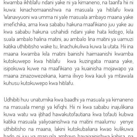
kwamba ikhtilafu ndani yake ni ya kimaneno, na taarifa hii ni
kuwa: kinachomaanishwa na masuala ya hitilafu kwa
Wanavyuoni wa umma ni yale masuala ambayo maana yake
imefichika, ama kwa sababu hakuna maafikiano juu yake au
kwa sababu hakuna ushahidi ndani yake hata kidogo, kila
suala ambalo halina matini, au ambalo lina matini ya uamuzi
katika uthibitisho wake tu, linachukuliwa kuwa la utata. Hii ina
maana kwamba kila matini bainishi haimaanishi kwamba
kutokuwepo kwa hitilafu kwa kuzingatia maana yake,
isipokuwa kuwe na maafikiano ya kuainisha mojawapo ya
maana zinazowezekana, kama ilivyo kwa kauli ya mtawala
kuhusu kutokuwepo kwa hitilafu.
Udhibiti huu unatumika kwa baadhi ya masuala ya kimaneno
na masuala mengi ya kifiqhi. Hii ni kwa sababu inajulikana
kuwa watu wa ijtihad hawakutofautiana kwa tofauti kubwa
katika masuala yaliyoainishwa na matini maalumu yenye
uthibitisho na maana, lakini kutokubaliana kwao kulikuwa
bado ni juu ya masuala ambayo hayajaainishwa kabisa, na