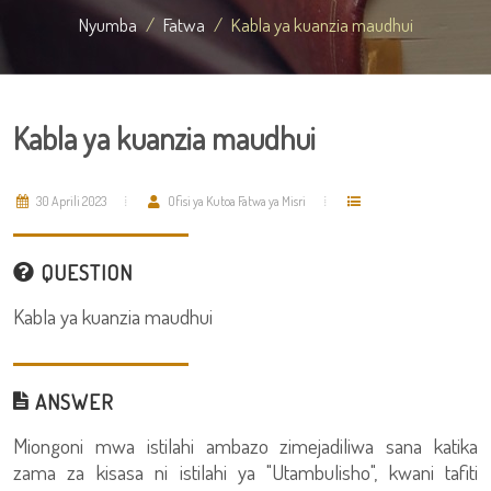
Nyumba
Fatwa
Kabla ya kuanzia maudhui
Kabla ya kuanzia maudhui
30 Aprili 2023
Ofisi ya Kutoa Fatwa ya Misri
QUESTION
Kabla ya kuanzia maudhui
ANSWER
Miongoni mwa istilahi ambazo zimejadiliwa sana katika
zama za kisasa ni istilahi ya "Utambulisho", kwani tafiti