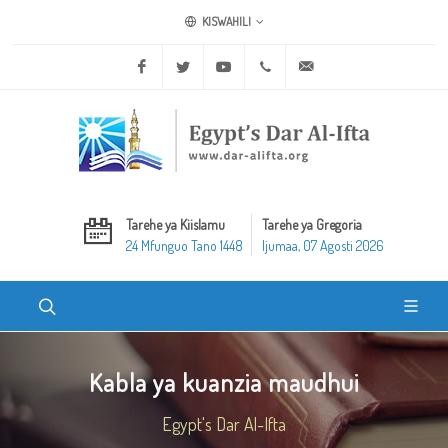
KISWAHILI
Facebook
Twitter
Youtube
+20 2 25970400
ask@dar-alifta.org
Tarehe ya Kiislamu
Tarehe ya Gregoria
24 Mfunguo Tano 1448
Ijumaa, 07 Agosti 2026
Kabla ya kuanzia maudhui
Egypt's Dar Al-Ifta