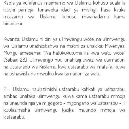
Kabla ya kufafanua msimamo wa Uislamu kuhusu suala la
kuishi pamoja, tunaweka idadi ya misingi, hasa katika
mtazamo wa Uislamu kuhusu mwanadamu kama
binadamu:
Kwanza: Uislamu ni dini ya ulimwengu wote, na ulimwengu
wa Uislamu unathibitishwa na matini za uhakika: Mwenyezi
Mungu amesema: “Na hatukukutuma ila kwa watu wote”
[Sabaa: 28]. Ulimwengu huu unahitaji uwazi wa utamaduni
na ustaarabu wa Kiislamu kwa ustaarabu wa mataifa, kuwa
na ushawishi na mwitikio kwa tamaduni za watu.
Pili: Uislamu haulazimishi ustaarabu katikati ya ustaarabu,
ambao unataka ulimwengu kuwa kama ustaarabu mmoja
na unaunda njia ya migogoro - mgongano wa ustaarabu - ili
kuulazimisha ulimwengu katika muundo mmoja wa
kistaarabu.