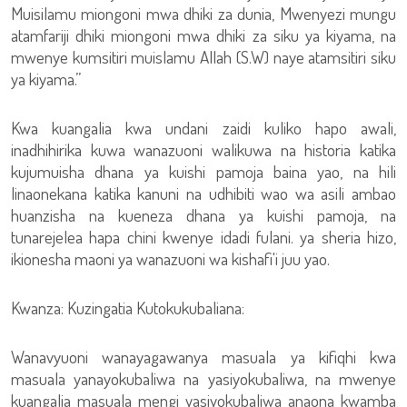
Muisilamu miongoni mwa dhiki za dunia, Mwenyezi mungu
atamfariji dhiki miongoni mwa dhiki za siku ya kiyama, na
mwenye kumsitiri muislamu Allah (S.W) naye atamsitiri siku
ya kiyama.”
Kwa kuangalia kwa undani zaidi kuliko hapo awali,
inadhihirika kuwa wanazuoni walikuwa na historia katika
kujumuisha dhana ya kuishi pamoja baina yao, na hili
linaonekana katika kanuni na udhibiti wao wa asili ambao
huanzisha na kueneza dhana ya kuishi pamoja, na
tunarejelea hapa chini kwenye idadi fulani. ya sheria hizo,
ikionesha maoni ya wanazuoni wa kishafi'i juu yao.
Kwanza: Kuzingatia Kutokukubaliana:
Wanavyuoni wanayagawanya masuala ya kifiqhi kwa
masuala yanayokubaliwa na yasiyokubaliwa, na mwenye
kuangalia masuala mengi yasiyokubaliwa anaona kwamba