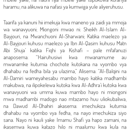
haramu, na alikuwa na nafasi ya kumwiga yule aliyeruhusu.
Taarifa ya kanuni hii imekuja kwa maneno ya zaidi ya mmoja
wa wanavyuoni; Miongoni mwao ni: Sheikh Al-Islam Al-
Bayjouri, na Mwanchuoni Al-Sharwani; Katika maelezo ya
Al-Bayjouri kuhusu maelezo ya Ibn Al-Qasim kuhusu Matn
Abi Shuja’ katika Fiqhi ya Kishafi – pale mfafanuzi
anaposema: “Hairuhusiwi kwa mwanamume au
mwanamke kutumia chochote kutokana na vyombo vya
dhahabu na fedha bila ya ulazima,” Alisema: “Al-Balqini na
Al-Damiri wameyahesabu mambo hayo katika madhambi
makubwa, na ilipokelewa kutoka kwa Al-Adhra’i kutoka kwa
wanavyuoni wa umma kuwa mambo hayo ni miongoni
mwa madhambi madogo nao mtazamo huu uliokubaliwa,
na Dawud Al-Dhahiri akasema: imechukiza kutumia
dhahabu na vyombo vya fedha, na nayo imechukiza siyo
sana. Nayo ni kauli yake Imamu Shafi ya hapo zamani, na
ikasemwa kuwa katazo hilo ni maalumu kwa kula na