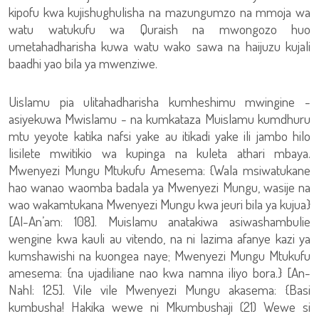
kipofu kwa kujishughulisha na mazungumzo na mmoja wa
watu watukufu wa Quraish na mwongozo huo
umetahadharisha kuwa watu wako sawa na haijuzu kujali
baadhi yao bila ya mwenziwe.
Uislamu pia ulitahadharisha kumheshimu mwingine -
asiyekuwa Mwislamu - na kumkataza Muislamu kumdhuru
mtu yeyote katika nafsi yake au itikadi yake ili jambo hilo
lisilete mwitikio wa kupinga na kuleta athari mbaya.
Mwenyezi Mungu Mtukufu Amesema: {Wala msiwatukane
hao wanao waomba badala ya Mwenyezi Mungu, wasije na
wao wakamtukana Mwenyezi Mungu kwa jeuri bila ya kujua}
[Al-An’am: 108]. Muislamu anatakiwa asiwashambulie
wengine kwa kauli au vitendo, na ni lazima afanye kazi ya
kumshawishi na kuongea naye; Mwenyezi Mungu Mtukufu
amesema: {na ujadiliane nao kwa namna iliyo bora.} [An-
Nahl: 125]. Vile vile Mwenyezi Mungu akasema: {Basi
kumbusha! Hakika wewe ni Mkumbushaji (21) Wewe si