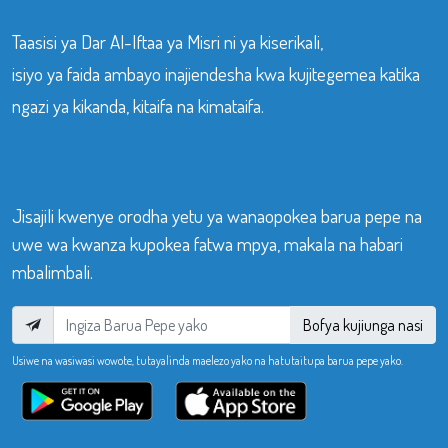
Taasisi ya Dar Al-Iftaa ya Misri ni ya kiserikali,
isiyo ya faida ambayo inajiendesha kwa kujitegemea katika
ngazi ya kikanda, kitaifa na kimataifa.
Jisajili kwenye orodha yetu ya wanaopokea barua pepe na
uwe wa kwanza kupokea fatwa mpya, makala na habari
mbalimbali.
Bofya kujiunga nasi
Usiwe na wasiwasi wowote, tutayalinda maelezo yako na hatutaitupa barua pepe yako.