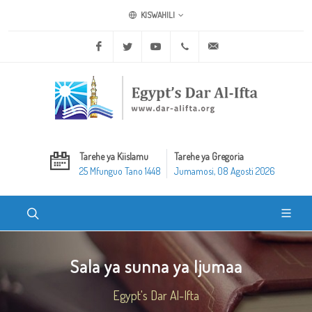
KISWAHILI
Facebook
Twitter
Youtube
+20 2 25970400
ask@dar-alifta.org
Tarehe ya Kiislamu
Tarehe ya Gregoria
25 Mfunguo Tano 1448
Jumamosi, 08 Agosti 2026
Sala ya sunna ya Ijumaa
Egypt's Dar Al-Ifta