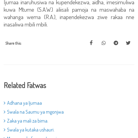
Ijumaa inaruhusiwa na kupendekezwa, aidha, imesimuliwa
kuwa Mtume (S.A.W.) aliisali pamoja na maswahaba na
wahanga wema (R.A.), inapendekezwa ziwe rakaa nne
inasaliwa mbili mbili.
Share this:
Related Fatwas
Adhana ya Ijumaa
Swala na Saumu ya mgonjwa
Zaka ya mali za bima.
Swala ya kutaka ushauri.