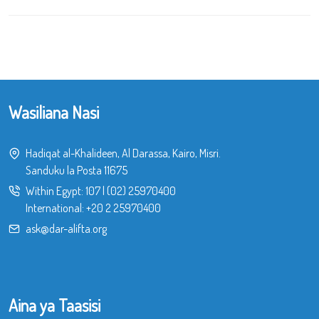
Wasiliana Nasi
Hadiqat al-Khalideen, Al Darassa, Kairo, Misri.
Sanduku la Posta 11675
Within Egypt:
107
|
(02) 25970400
International:
+20 2 25970400
ask@dar-alifta.org
Aina ya Taasisi