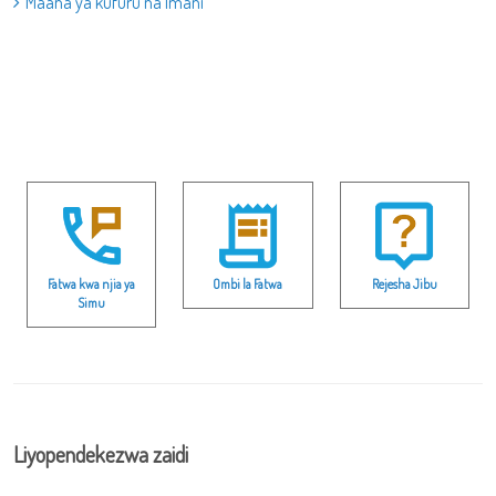
Maana ya kufuru na Imani
Fatwa kwa njia ya
Ombi la Fatwa
Rejesha Jibu
Simu
Liyopendekezwa zaidi