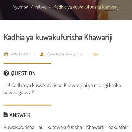
Nyumba
Fatwa
Kadhia ya kuwakufurisha Khawariji
Kadhia ya kuwakufurisha Khawariji
07 Machi 2023
Ofisi ya Kutoa Fatwa ya Misri
QUESTION
Je! Kadhia ya kuwakufurisha Khawariji ni ya msingi katika
kuwapiga vita?
ANSWER
Kuwakufurisha au kutowakufurisha Khawariji hakuathiri