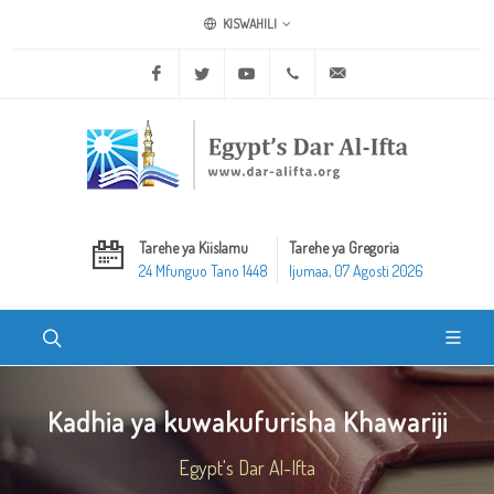
KISWAHILI
Facebook
Twitter
Youtube
+20 2 25970400
ask@dar-alifta.org
Tarehe ya Kiislamu
Tarehe ya Gregoria
24 Mfunguo Tano 1448
Ijumaa, 07 Agosti 2026
Kadhia ya kuwakufurisha Khawariji
Egypt's Dar Al-Ifta