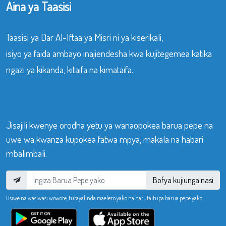
Aina ya Taasisi
Taasisi ya Dar Al-Iftaa ya Misri ni ya kiserikali,
isiyo ya faida ambayo inajiendesha kwa kujitegemea katika
ngazi ya kikanda, kitaifa na kimataifa.
Jisajili kwenye orodha yetu ya wanaopokea barua pepe na
uwe wa kwanza kupokea fatwa mpya, makala na habari
mbalimbali.
Bofya kujiunga nasi
Usiwe na wasiwasi wowote, tutayalinda maelezo yako na hatutaitupa barua pepe yako.