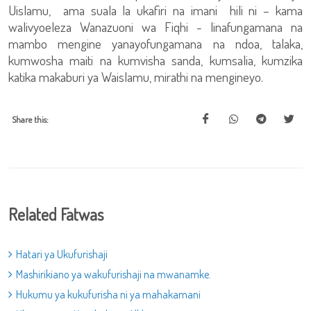
Uislamu, ama suala la ukafiri na imani hili ni – kama
walivyoeleza Wanazuoni wa Fiqhi - linafungamana na
mambo mengine yanayofungamana na ndoa, talaka,
kumwosha maiti na kumvisha sanda, kumsalia, kumzika
katika makaburi ya Waislamu, mirathi na mengineyo.
Share this:
Related Fatwas
Hatari ya Ukufurishaji
Mashirikiano ya wakufurishaji na mwanamke.
Hukumu ya kukufurisha ni ya mahakamani