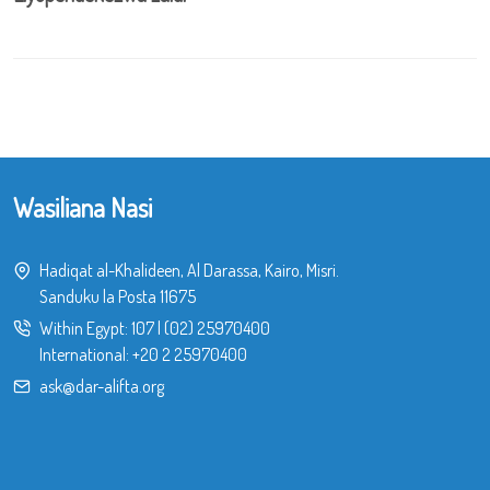
Wasiliana Nasi
Hadiqat al-Khalideen, Al Darassa, Kairo, Misri.
Sanduku la Posta 11675
Within Egypt:
107
|
(02) 25970400
International:
+20 2 25970400
ask@dar-alifta.org