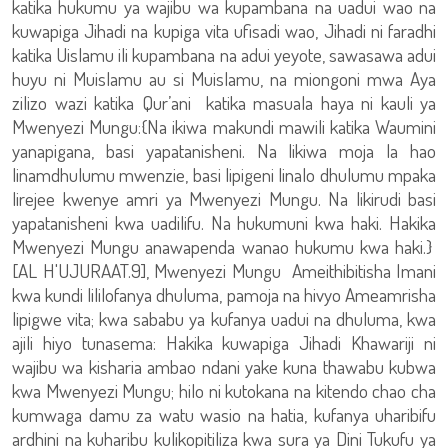
katika hukumu ya wajibu wa kupambana na uadui wao na
kuwapiga Jihadi na kupiga vita ufisadi wao, Jihadi ni faradhi
katika Uislamu ili kupambana na adui yeyote, sawasawa adui
huyu ni Muislamu au si Muislamu, na miongoni mwa Aya
zilizo wazi katika Qur’ani katika masuala haya ni kauli ya
Mwenyezi Mungu:{Na ikiwa makundi mawili katika Waumini
yanapigana, basi yapatanisheni. Na likiwa moja la hao
linamdhulumu mwenzie, basi lipigeni linalo dhulumu mpaka
lirejee kwenye amri ya Mwenyezi Mungu. Na likirudi basi
yapatanisheni kwa uadilifu. Na hukumuni kwa haki. Hakika
Mwenyezi Mungu anawapenda wanao hukumu kwa haki.}
[AL H'UJURAAT.9], Mwenyezi Mungu Ameithibitisha Imani
kwa kundi lililofanya dhuluma, pamoja na hivyo Ameamrisha
lipigwe vita; kwa sababu ya kufanya uadui na dhuluma, kwa
ajili hiyo tunasema: Hakika kuwapiga Jihadi Khawariji ni
wajibu wa kisharia ambao ndani yake kuna thawabu kubwa
kwa Mwenyezi Mungu; hilo ni kutokana na kitendo chao cha
kumwaga damu za watu wasio na hatia, kufanya uharibifu
ardhini na kuharibu kulikopitiliza kwa sura ya Dini Tukufu ya