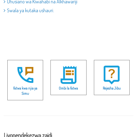
Uhusiano wa Kiwahabi na Alkhawariji
Swala ya kutaka ushauri.
Fatwa kwa njia ya
Ombi la Fatwa
Rejesha Jibu
Simu
Liyopendekezwa zaidi