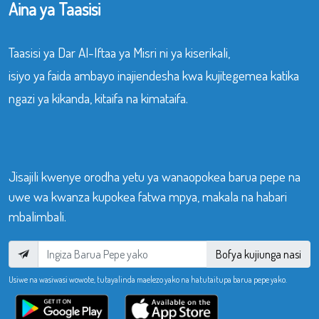
Aina ya Taasisi
Taasisi ya Dar Al-Iftaa ya Misri ni ya kiserikali,
isiyo ya faida ambayo inajiendesha kwa kujitegemea katika
ngazi ya kikanda, kitaifa na kimataifa.
Jisajili kwenye orodha yetu ya wanaopokea barua pepe na
uwe wa kwanza kupokea fatwa mpya, makala na habari
mbalimbali.
Bofya kujiunga nasi
Usiwe na wasiwasi wowote, tutayalinda maelezo yako na hatutaitupa barua pepe yako.