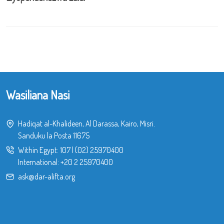
Wasiliana Nasi
Hadiqat al-Khalideen, Al Darassa, Kairo, Misri.
Sanduku la Posta 11675
Within Egypt:
107
|
(02) 25970400
International:
+20 2 25970400
ask@dar-alifta.org