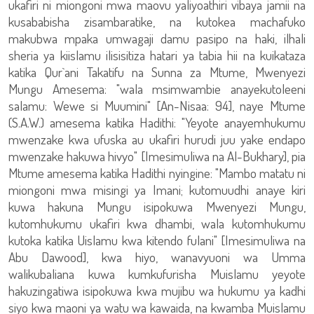
ukafiri ni miongoni mwa maovu yaliyoathiri vibaya jamii na
kusababisha zisambaratike, na kutokea machafuko
makubwa mpaka umwagaji damu pasipo na haki, ilhali
sheria ya kiislamu ilisisitiza hatari ya tabia hii na kuikataza
katika Qur`ani Takatifu na Sunna za Mtume, Mwenyezi
Mungu Amesema: "wala msimwambie anayekutoleeni
salamu: Wewe si Muumini" [An-Nisaa: 94], naye Mtume
(S.A.W.) amesema katika Hadithi: "Yeyote anayemhukumu
mwenzake kwa ufuska au ukafiri hurudi juu yake endapo
mwenzake hakuwa hivyo" [Imesimuliwa na Al-Bukhary], pia
Mtume amesema katika Hadithi nyingine: "Mambo matatu ni
miongoni mwa misingi ya Imani; kutomuudhi anaye kiri
kuwa hakuna Mungu isipokuwa Mwenyezi Mungu,
kutomhukumu ukafiri kwa dhambi, wala kutomhukumu
kutoka katika Uislamu kwa kitendo fulani" [Imesimuliwa na
Abu Dawood], kwa hiyo, wanavyuoni wa Umma
walikubaliana kuwa kumkufurisha Muislamu yeyote
hakuzingatiwa isipokuwa kwa mujibu wa hukumu ya kadhi
siyo kwa maoni ya watu wa kawaida, na kwamba Muislamu