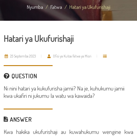
Nyumba
Fatwa
Hatari ya Ukufurishaji
Hatari ya Ukufurishaji
25 Septemba 2023
Ofisi ya Kutoa Fatwa ya Misri
QUESTION
Ni nini hatari ya kukufurisha jamii? Na je, kuhukumu jamii
kwa ukafiri ni jukumu la watu wa kawaida?
ANSWER
Kwa hakika ukufurishaji au kuwahukumu wengine kwa