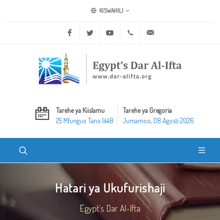
KISWAHILI
Facebook
Twitter
Youtube
+20 2 25970400
ask@dar-alifta.org
Tarehe ya Kiislamu
Tarehe ya Gregoria
25 Mfunguo Tano 1448
Jumamosi, 08 Agosti 2026
Hatari ya Ukufurishaji
Egypt's Dar Al-Ifta