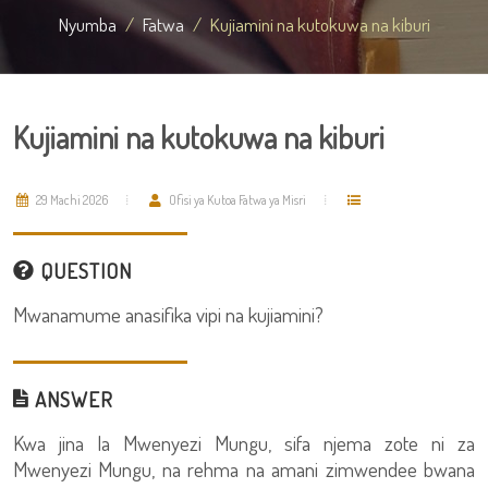
Nyumba
Fatwa
Kujiamini na kutokuwa na kiburi
Kujiamini na kutokuwa na kiburi
29 Machi 2026
Ofisi ya Kutoa Fatwa ya Misri
QUESTION
Mwanamume anasifika vipi na kujiamini?
ANSWER
Kwa jina la Mwenyezi Mungu, sifa njema zote ni za
Mwenyezi Mungu, na rehma na amani zimwendee bwana