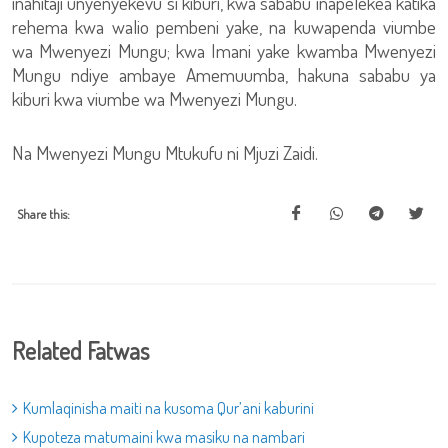
inahitaji unyenyekevu si kiburi, kwa sababu inapelekea katika
rehema kwa walio pembeni yake, na kuwapenda viumbe
wa Mwenyezi Mungu; kwa Imani yake kwamba Mwenyezi
Mungu ndiye ambaye Amemuumba, hakuna sababu ya
kiburi kwa viumbe wa Mwenyezi Mungu.
Na Mwenyezi Mungu Mtukufu ni Mjuzi Zaidi.
Share this:
Related Fatwas
Kumlaqinisha maiti na kusoma Qur’ani kaburini
Kupoteza matumaini kwa masiku na nambari