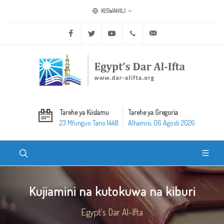
KISWAHILI
Facebook
Twitter
Youtube
+20 2 25970400
ask@dar-alifta.org
Tarehe ya Kiislamu
Tarehe ya Gregoria
23 Mfunguo Tano 1448
Alhamisi, 06 Agosti 2026
Kujiamini na kutokuwa na kiburi
Egypt's Dar Al-Ifta