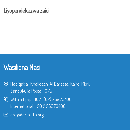
Liyopendekezwa zaidi
Wasiliana Nasi
Hadiqat al-Khalideen, Al Darassa, Kairo, Misri.
Sanduku la Posta 11675
Within Egypt:
107
|
(02) 25970400
International:
+20 2 25970400
ask@dar-alifta.org