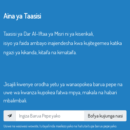
Aina ya Taasisi
Taasisi ya Dar Al-Iftaa ya Misri ni ya kiserikali,
isiyo ya faida ambayo inajiendesha kwa kujitegemea katika
ngazi ya kikanda, kitaifa na kimataifa.
Jisajili kwenye orodha yetu ya wanaopokea barua pepe na
uwe wa kwanza kupokea fatwa mpya, makala na habari
mbalimbali.
Bofya kujiunga nasi
Usiwe na wasiwasi wowote, tutayalinda maelezo yako na hatutaitupa barua pepe yako.