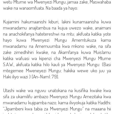
wetu Mtume wa Mwenyezi Mungu, jamaa zake, Maswahaba
wake na wanaomfuata. Na baada ya hayo:
Kujiamini hakumaanishi kiburi, lakini kunamaanisha kuwa
mwanadamu anajitambua na kujua uwezo wake, anaimani
na anachokifanya hatetereshwi na mtu; akifuata katika yote
hayo kuwa Mwenyezi Mungu Amemtukuza kama
mwanadamu na Amemuumba kwa mkono wake, na sifa
zake zimedhihiri kwake, na Akamfanya kuwa Muislamu
katika wafuasi wa kipenzi cha Mwenyezi Mungu Mtume
S.A.W., akifuata katika hilo kauli ya Mwenyezi Mungu: {Basi
mtegemee Mweneyezi Mungu; hakika wewe uko juu ya
Haki iliyo wazi } [An-Naml: 79].
Utashi wake wa nguvu unatokana na kusifika kwake kwa
sifa za ukamilifu ambazo Mwenyezi Mungu Amezitaka kwa
mwanadamu kujipamba nazo; kama ilivyokuja katika Hadithi:
“Jipambeni kwa tabia za Mwenyezi Mungu” na maaana hii