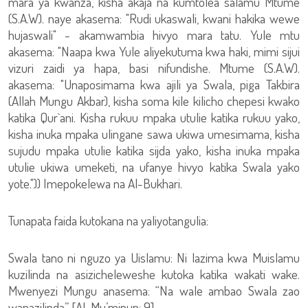
mara ya kwanza, kisha akaja na kumtolea salamu Mtume
(S.A.W). naye akasema: "Rudi ukaswali, kwani hakika wewe
hujaswali" - akamwambia hivyo mara tatu. Yule mtu
akasema: "Naapa kwa Yule aliyekutuma kwa haki, mimi sijui
vizuri zaidi ya hapa, basi nifundishe. Mtume (S.A.W).
akasema: "Unaposimama kwa ajili ya Swala, piga Takbira
(Allah Mungu Akbar), kisha soma kile kilicho chepesi kwako
katika Qur`ani. Kisha rukuu mpaka utulie katika rukuu yako,
kisha inuka mpaka ulingane sawa ukiwa umesimama, kisha
sujudu mpaka utulie katika sijda yako, kisha inuka mpaka
utulie ukiwa umeketi, na ufanye hivyo katika Swala yako
yote.")) Imepokelewa na Al-Bukhari.
Tunapata faida kutokana na yaliyotangulia:
Swala tano ni nguzo ya Uislamu: Ni lazima kwa Muislamu
kuzilinda na asizicheleweshe kutoka katika wakati wake.
Mwenyezi Mungu anasema: “Na wale ambao Swala zao
wanazilinda” [Al-Mu’minun: 9].