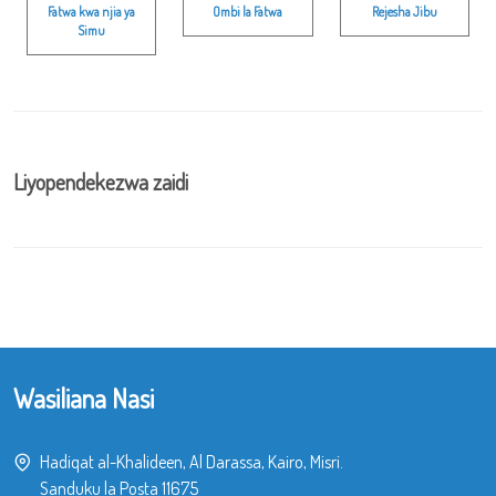
Fatwa kwa njia ya
Ombi la Fatwa
Rejesha Jibu
Simu
Liyopendekezwa zaidi
Wasiliana Nasi
Hadiqat al-Khalideen, Al Darassa, Kairo, Misri.
Sanduku la Posta 11675