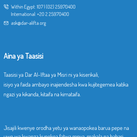
Within Egypt:
107
|
(02) 25970400
International:
+20 2 25970400
ask@dar-alifta.org
Aina ya Taasisi
Taasisi ya Dar Al-Iftaa ya Misri ni ya kiserikali,
isiyo ya faida ambayo inajiendesha kwa kujitegemea katika
ngazi ya kikanda, kitaifa na kimataifa.
Jisajili kwenye orodha yetu ya wanaopokea barua pepe na
uwe wa kwanza kupokea fatwa mpya, makala na habari