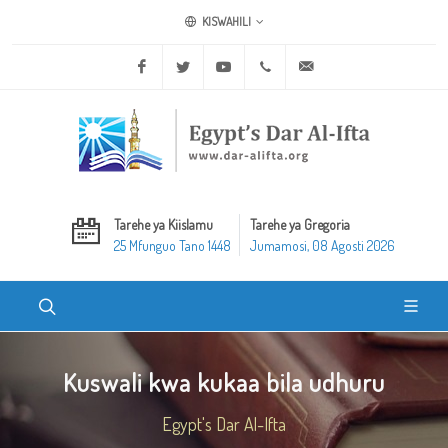
KISWAHILI
Facebook
Twitter
Youtube
+20 2 25970400
ask@dar-alifta.org
Tarehe ya Kiislamu
Tarehe ya Gregoria
25 Mfunguo Tano 1448
Jumamosi, 08 Agosti 2026
Kuswali kwa kukaa bila udhuru
Egypt's Dar Al-Ifta