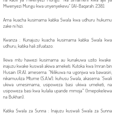
Mwenyezi Mungu kwa unyenyekevu" [Al-Baqarah: 238].
Ama kuacha kusimama katika Swala kwa udhuru hukumu
zake ni hizi:
Kwanza : Kunajuzu kuacha kusimama katika Swala kwa
udhuru, katika hali zifuatazo:
Ikiwa mtu hawezi kusimama au kunakuwa uzito kwake
inajuzu kwake kuswali akiwa ameketi. Kutoka kwa Imran bin
Husain (R.A). amesema: "Nilikuwa na ugonjwa wa bawasiri,
nikamuuliza Mtume (S.A.W). kuhusu Swala, akasema: 'Swali
ukiwa umesimama, usipoweza basi ukiwa umeketi, na
usipoweza basi kwa kulalia upande mmoja'" (Imepokelewa
na Bukhari).
Katika Swala za Sunna : Inajuzu kuswali Swala za Sunna