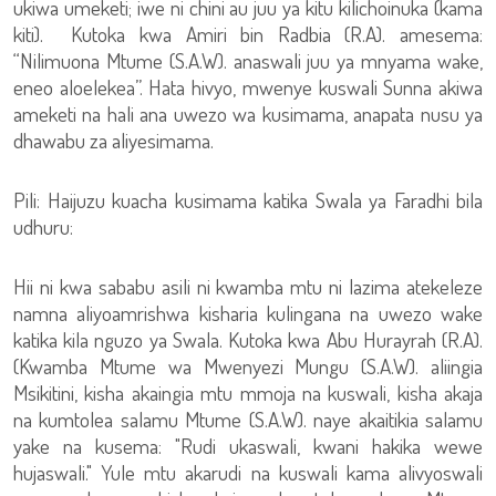
ukiwa umeketi; iwe ni chini au juu ya kitu kilichoinuka (kama
kiti). Kutoka kwa Amiri bin Radbia (R.A). amesema:
“Nilimuona Mtume (S.A.W). anaswali juu ya mnyama wake,
eneo aloelekea”. Hata hivyo, mwenye kuswali Sunna akiwa
ameketi na hali ana uwezo wa kusimama, anapata nusu ya
dhawabu za aliyesimama.
Pili: Haijuzu kuacha kusimama katika Swala ya Faradhi bila
udhuru:
Hii ni kwa sababu asili ni kwamba mtu ni lazima atekeleze
namna aliyoamrishwa kisharia kulingana na uwezo wake
katika kila nguzo ya Swala. Kutoka kwa Abu Hurayrah (R.A).
(Kwamba Mtume wa Mwenyezi Mungu (S.A.W). aliingia
Msikitini, kisha akaingia mtu mmoja na kuswali, kisha akaja
na kumtolea salamu Mtume (S.A.W). naye akaitikia salamu
yake na kusema: "Rudi ukaswali, kwani hakika wewe
hujaswali." Yule mtu akarudi na kuswali kama alivyoswali