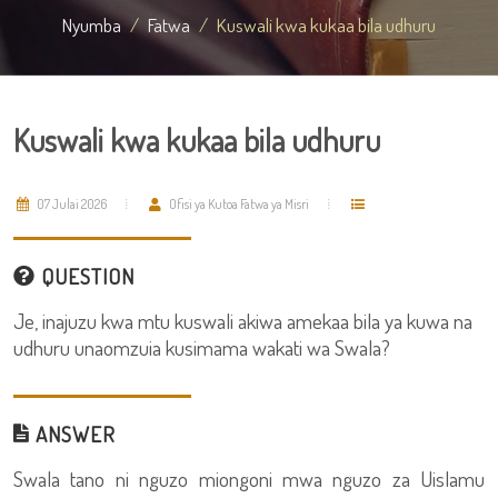
Nyumba
Fatwa
Kuswali kwa kukaa bila udhuru
Kuswali kwa kukaa bila udhuru
07 Julai 2026
Ofisi ya Kutoa Fatwa ya Misri
QUESTION
Je, inajuzu kwa mtu kuswali akiwa amekaa bila ya kuwa na
udhuru unaomzuia kusimama wakati wa Swala?
ANSWER
Swala tano ni nguzo miongoni mwa nguzo za Uislamu