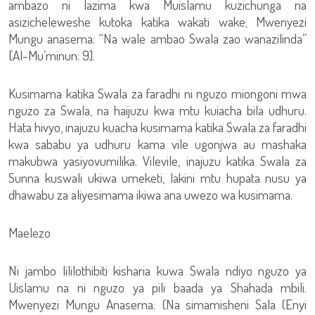
ambazo ni lazima kwa Muislamu kuzichunga na
asizicheleweshe kutoka katika wakati wake; Mwenyezi
Mungu anasema: “Na wale ambao Swala zao wanazilinda”
[Al-Mu’minun: 9].
Kusimama katika Swala za faradhi ni nguzo miongoni mwa
nguzo za Swala, na haijuzu kwa mtu kuiacha bila udhuru.
Hata hivyo, inajuzu kuacha kusimama katika Swala za faradhi
kwa sababu ya udhuru kama vile ugonjwa au mashaka
makubwa yasiyovumilika. Vilevile, inajuzu katika Swala za
Sunna kuswali ukiwa umeketi, lakini mtu hupata nusu ya
dhawabu za aliyesimama ikiwa ana uwezo wa kusimama.
Maelezo
Ni jambo lililothibiti kisharia kuwa Swala ndiyo nguzo ya
Uislamu na ni nguzo ya pili baada ya Shahada mbili.
Mwenyezi Mungu Anasema: {Na simamisheni Sala (Enyi