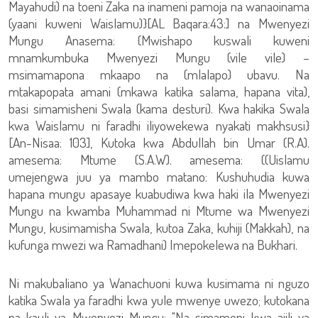
Mayahudi) na toeni Zaka na inameni pamoja na wanaoinama
(yaani kuweni Waislamu)}[AL Baqara:43:] na Mwenyezi
Mungu Anasema: {Mwishapo kuswali kuweni
mnamkumbuka Mwenyezi Mungu (vile vile) –
msimamapona mkaapo na (mlalapo) ubavu. Na
mtakapopata amani (mkawa katika salama, hapana vita),
basi simamisheni Swala (kama desturi). Kwa hakika Swala
kwa Waislamu ni faradhi iliyowekewa nyakati makhsusi}
[An-Nisaa: 103], Kutoka kwa Abdullah bin Umar (R.A).
amesema: Mtume (S.A.W). amesema: ((Uislamu
umejengwa juu ya mambo matano: Kushuhudia kuwa
hapana mungu apasaye kuabudiwa kwa haki ila Mwenyezi
Mungu na kwamba Muhammad ni Mtume wa Mwenyezi
Mungu, kusimamisha Swala, kutoa Zaka, kuhiji (Makkah), na
kufunga mwezi wa Ramadhani) Imepokelewa na Bukhari.
Ni makubaliano ya Wanachuoni kuwa kusimama ni nguzo
katika Swala ya faradhi kwa yule mwenye uwezo; kutokana
na kauli ya Mwenyezi Mungu: "Na simameni kwa ajili ya