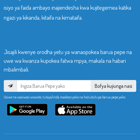
isiyo ya faida ambayo inajiendesha kwa kujitegemea katika
ngazi ya kikanda, kitaifa na kimataifa.
Jisajili kwenye orodha yetu ya wanaopokea barua pepe na
uwe wa kwanza kupokea fatwa mpya, makala na habari
mbalimbali.
Bofya kujiunga nasi
Usiwe na wasiwasi wowote, tutayalinda maelezo yako na hatutaitupa barua pepe yako.