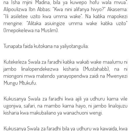
na Isha mjini Madina, bila ya kuwepo hofu wala mvua".
Alipoulizwa Ibn Abbas: "Kwa nini alifanya hivyo?" Akasema:
"Ili asiiletee uzito kwa umma wake". Na katika mapokezi
mengine: "Alitaka asiuingize umma wake katika uzito"
(Imepokelewa na Muslim).
Tunapata faida kutokana na yaliyotangulia:
Kutekeleza Swala za faradhi katika wakati wake maalumu ni
jambo linalopendekezwa kisharia (Mustahabb), na ni
miongoni mwa matendo yanayopendwa zaidi na Mwenyezi
Mungu Mtukufu.
Kukusanya Swala za faradhi kwa ajili ya udhuru kama vile
ugonjwa, safari, na mambo kama hayo, ni jambo linalojuzu
kisharia kwa makubaliano ya wanachuoni wengi.
Kukusanya Swala za faradhi bila ya udhuru wa kawaida, kwa