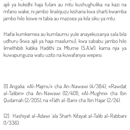
ajili ya kukidhi haja fulani au mtu kushughulika na kazi na
mfano wake, ni jambo linalojuzu kisharia kwa sharti kwamba
jambo hilo lisiwe ni tabia au mazoea ya kila siku ya mtu.
Haifai kumkemea au kumlaumu yule anayekusanya sala bila
udhuru (kwa ajili ya haja maalumu); kwa sababu jambo hilo
limethibiti katika Hadithi za Mtume (S.A.W). kama njia ya
kuwapunguzia watu uzito na kuwafanyia wepesi.
[1] Angalia: «Al-Majmu'» cha An-Nawawi (4/384), «Rawdat
al-Talibin» cha An-Nawawi (12/401), «Al-Mughni» cha Ibn
Qudamah (2/205), na «Fath al-Bari» cha Ibn Hajar (2/24).
[2] Hashiyat al-Adawi 'ala Sharh Kifayat al-Talib al-Rabbani
(1/336).