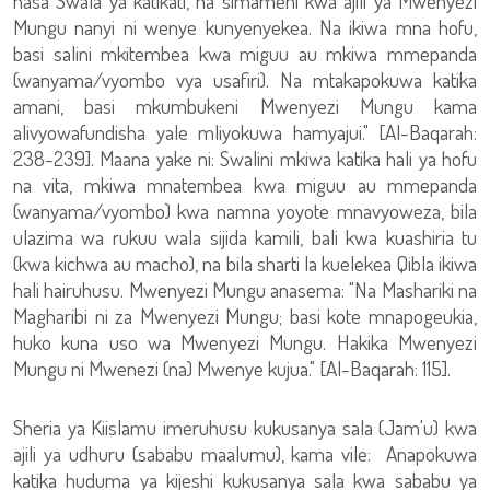
hasa Swala ya katikati, na simameni kwa ajili ya Mwenyezi
Mungu nanyi ni wenye kunyenyekea. Na ikiwa mna hofu,
basi salini mkitembea kwa miguu au mkiwa mmepanda
(wanyama/vyombo vya usafiri). Na mtakapokuwa katika
amani, basi mkumbukeni Mwenyezi Mungu kama
alivyowafundisha yale mliyokuwa hamyajui." [Al-Baqarah:
238-239]. Maana yake ni: Swalini mkiwa katika hali ya hofu
na vita, mkiwa mnatembea kwa miguu au mmepanda
(wanyama/vyombo) kwa namna yoyote mnavyoweza, bila
ulazima wa rukuu wala sijida kamili, bali kwa kuashiria tu
(kwa kichwa au macho), na bila sharti la kuelekea Qibla ikiwa
hali hairuhusu. Mwenyezi Mungu anasema: "Na Mashariki na
Magharibi ni za Mwenyezi Mungu; basi kote mnapogeukia,
huko kuna uso wa Mwenyezi Mungu. Hakika Mwenyezi
Mungu ni Mwenezi (na) Mwenye kujua." [Al-Baqarah: 115].
Sheria ya Kiislamu imeruhusu kukusanya sala (Jam'u) kwa
ajili ya udhuru (sababu maalumu), kama vile: Anapokuwa
katika huduma ya kijeshi kukusanya sala kwa sababu ya