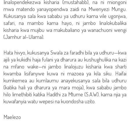
linalopendekezwa kisharia (mustahabb), na ni miongoni
mwa matendo yanayopendwa zaidi na Mwenyezi Mungu.
Kukusanya sala kwa sababu ya udhuru kama vile ugonjwa,
safari, na mambo kama hayo, ni jambo linalokubalika
kisharia kwa mujibu wa makubaliano ya wanachuoni wengi
(Jamhur al-Ulama).
Hata hivyo, kukusanya Swala za faradhi bila ya udhuru—kwa
ajili ya kukidhi haja fulani ya dharura au kushughulika na kazi
na mfano wake—ni jambo linalojuzu kisharia kwa sharti
kwamba lisifanywe kuwa ni mazoea ya kila siku. Haifai
kumkemea au kumlaumu anayekusanya sala bila udhuru
(katika hali ya dharura ya mara moja), kwa sababu jambo
hilo limethibiti katika Hadithi za Mtume (S.A.W). kama njia ya
kuwafanyia watu wepesi na kuondosha uzito.
Maelezo