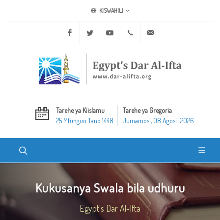
KISWAHILI
Facebook
Twitter
Youtube
+20 2 25970400
ask@dar-alifta.org
Tarehe ya Kiislamu
Tarehe ya Gregoria
25 Mfunguo Tano 1448
Jumamosi, 08 Agosti 2026
Kukusanya Swala bila udhuru
Egypt's Dar Al-Ifta