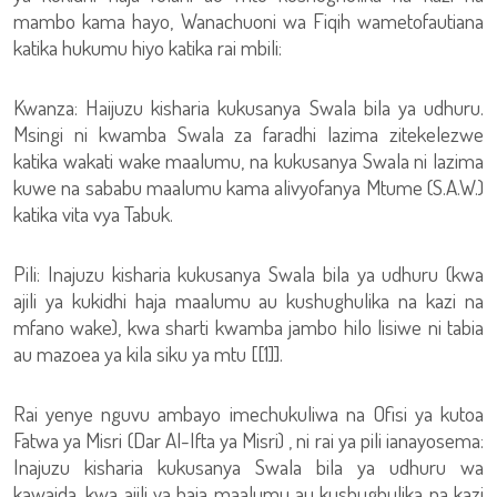
mambo kama hayo, Wanachuoni wa Fiqih wametofautiana
katika hukumu hiyo katika rai mbili:
Kwanza: Haijuzu kisharia kukusanya Swala bila ya udhuru.
Msingi ni kwamba Swala za faradhi lazima zitekelezwe
katika wakati wake maalumu, na kukusanya Swala ni lazima
kuwe na sababu maalumu kama alivyofanya Mtume (S.A.W.)
katika vita vya Tabuk.
Pili: Inajuzu kisharia kukusanya Swala bila ya udhuru (kwa
ajili ya kukidhi haja maalumu au kushughulika na kazi na
mfano wake), kwa sharti kwamba jambo hilo lisiwe ni tabia
au mazoea ya kila siku ya mtu [[1]].
Rai yenye nguvu ambayo imechukuliwa na Ofisi ya kutoa
Fatwa ya Misri (Dar Al-Ifta ya Misri) , ni rai ya pili ianayosema:
Inajuzu kisharia kukusanya Swala bila ya udhuru wa
kawaida, kwa ajili ya haja maalumu au kushughulika na kazi