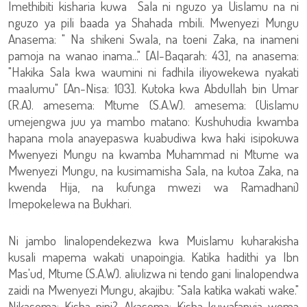
Imethibiti kisharia kuwa Sala ni nguzo ya Uislamu na ni
nguzo ya pili baada ya Shahada mbili. Mwenyezi Mungu
Anasema: " Na shikeni Swala, na toeni Zaka, na inameni
pamoja na wanao inama..." [Al-Baqarah: 43], na anasema:
"Hakika Sala kwa waumini ni fadhila iliyowekewa nyakati
maalumu" [An-Nisa: 103]. Kutoka kwa Abdullah bin Umar
(R.A). amesema: Mtume (S.A.W). amesema: (Uislamu
umejengwa juu ya mambo matano: Kushuhudia kwamba
hapana mola anayepaswa kuabudiwa kwa haki isipokuwa
Mwenyezi Mungu na kwamba Muhammad ni Mtume wa
Mwenyezi Mungu, na kusimamisha Sala, na kutoa Zaka, na
kwenda Hija, na kufunga mwezi wa Ramadhani)
Imepokelewa na Bukhari.
Ni jambo linalopendekezwa kwa Muislamu kuharakisha
kusali mapema wakati unapoingia. Katika hadithi ya Ibn
Mas'ud, Mtume (S.A.W). aliulizwa ni tendo gani linalopendwa
zaidi na Mwenyezi Mungu, akajibu: "Sala katika wakati wake."
Nikasema: Kisha nini? Akasema: Kisha kuwafanyia wema