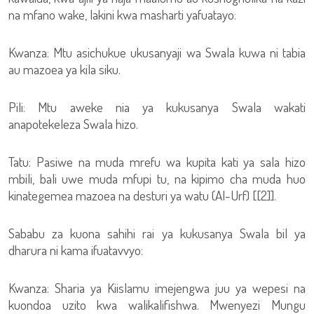
na mfano wake, lakini kwa masharti yafuatayo:
Kwanza: Mtu asichukue ukusanyaji wa Swala kuwa ni tabia
au mazoea ya kila siku.
Pili: Mtu aweke nia ya kukusanya Swala wakati
anapotekeleza Swala hizo.
Tatu: Pasiwe na muda mrefu wa kupita kati ya sala hizo
mbili, bali uwe muda mfupi tu, na kipimo cha muda huo
kinategemea mazoea na desturi ya watu (Al-Urf) [[2]].
Sababu za kuona sahihi rai ya kukusanya Swala bil ya
dharura ni kama ifuatavvyo:
Kwanza: Sharia ya Kiislamu imejengwa juu ya wepesi na
kuondoa uzito kwa walikalifishwa. Mwenyezi Mungu