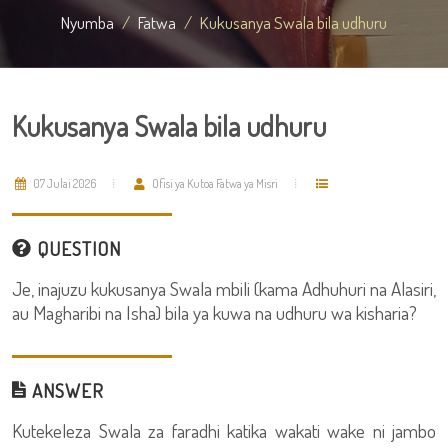
Nyumba
Fatwa
Kukusanya Swala bila udhuru
Kukusanya Swala bila udhuru
07 Julai 2026
Ofisi ya Kutoa Fatwa ya Misri
QUESTION
Je, inajuzu kukusanya Swala mbili (kama Adhuhuri na Alasiri,
au Magharibi na Isha) bila ya kuwa na udhuru wa kisharia?
ANSWER
Kutekeleza Swala za faradhi katika wakati wake ni jambo