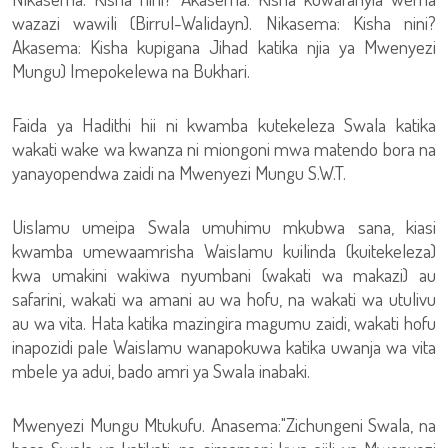
wazazi wawili (Birrul-Walidayn). Nikasema: Kisha nini?
Akasema: Kisha kupigana Jihad katika njia ya Mwenyezi
Mungu) Imepokelewa na Bukhari.
Faida ya Hadithi hii ni kwamba kutekeleza Swala katika
wakati wake wa kwanza ni miongoni mwa matendo bora na
yanayopendwa zaidi na Mwenyezi Mungu S.W.T.
Uislamu umeipa Swala umuhimu mkubwa sana, kiasi
kwamba umewaamrisha Waislamu kuilinda (kuitekeleza)
kwa umakini wakiwa nyumbani (wakati wa makazi) au
safarini, wakati wa amani au wa hofu, na wakati wa utulivu
au wa vita. Hata katika mazingira magumu zaidi, wakati hofu
inapozidi pale Waislamu wanapokuwa katika uwanja wa vita
mbele ya adui, bado amri ya Swala inabaki.
Mwenyezi Mungu Mtukufu. Anasema:"Zichungeni Swala, na