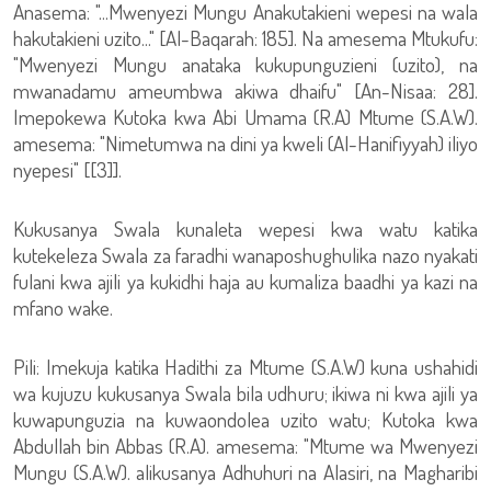
Anasema: "...Mwenyezi Mungu Anakutakieni wepesi na wala
hakutakieni uzito..." [Al-Baqarah: 185]. Na amesema Mtukufu:
"Mwenyezi Mungu anataka kukupunguzieni (uzito), na
mwanadamu ameumbwa akiwa dhaifu" [An-Nisaa: 28].
Imepokewa Kutoka kwa Abi Umama (R.A) Mtume (S.A.W).
amesema: "Nimetumwa na dini ya kweli (Al-Hanifiyyah) iliyo
nyepesi" [[3]].
Kukusanya Swala kunaleta wepesi kwa watu katika
kutekeleza Swala za faradhi wanaposhughulika nazo nyakati
fulani kwa ajili ya kukidhi haja au kumaliza baadhi ya kazi na
mfano wake.
Pili: Imekuja katika Hadithi za Mtume (S.A.W) kuna ushahidi
wa kujuzu kukusanya Swala bila udhuru; ikiwa ni kwa ajili ya
kuwapunguzia na kuwaondolea uzito watu; Kutoka kwa
Abdullah bin Abbas (R.A). amesema: "Mtume wa Mwenyezi
Mungu (S.A.W). alikusanya Adhuhuri na Alasiri, na Magharibi