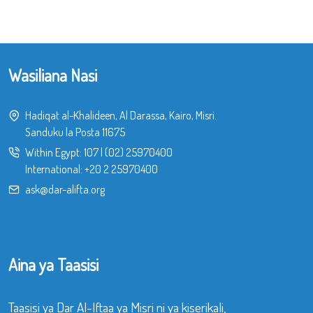
Wasiliana Nasi
Hadiqat al-Khalideen, Al Darassa, Kairo, Misri.
Sanduku la Posta 11675
Within Egypt:
107
|
(02) 25970400
International:
+20 2 25970400
ask@dar-alifta.org
Aina ya Taasisi
Taasisi ya Dar Al-Iftaa ya Misri ni ya kiserikali,