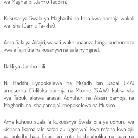
wa Magharibi (Jam'u Taqdim).
Kukusanya Swala ya Magharibi na Isha kwa pamoja wakati
wa Isha (Jam'u Ta-khir).
Ama Sala ya Alfajiri, wakati wake unaanza tangu kuchomoza
kwa alfajiri (na haikusanywi na sala nyingine).
Dalili ya Jambo Hili:
Ni Hadithi iliyopokelewa na Mu'adh bin Jabal (R.A)
amesema: (Tulitoka pamoja na Mtume (S.A.W). katika vita
vya Tabuk, akawa anasali Adhuhuri na Alasiri pamoja, na
Magharibi na Isha pamoja) imepokelewa na Muslim.
Ama kuhusu suala la kukusanya Swala bila ya udhuru wa
kisharia (kama vile safari au ugonjwa), kwa mfano kwa ajili
ya kukidhi haja fulani au mtu kushughulika na kazi na