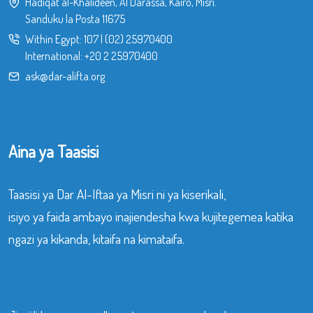
Hadiqat al-Khalideen, Al Darassa, Kairo, Misri.
Sanduku la Posta 11675
Within Egypt:
107
|
(02) 25970400
International:
+20 2 25970400
ask@dar-alifta.org
Aina ya Taasisi
Taasisi ya Dar Al-Iftaa ya Misri ni ya kiserikali,
isiyo ya faida ambayo inajiendesha kwa kujitegemea katika
ngazi ya kikanda, kitaifa na kimataifa.