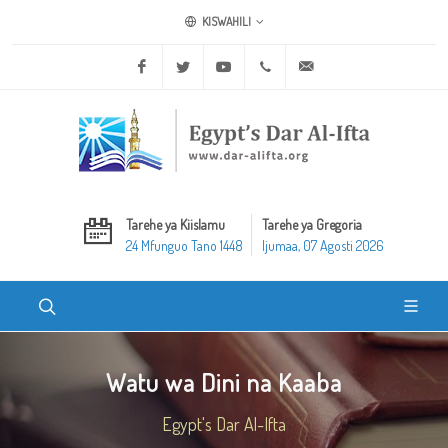
KISWAHILI
Facebook
Twitter
Youtube
+20 2 25970400
ask@dar-alifta.org
Tarehe ya Kiislamu
Tarehe ya Gregoria
24 Mfunguo Tano 1448
Ijumaa, 07 Agosti 2026
Watu wa Dini na Kaaba
Egypt's Dar Al-Ifta