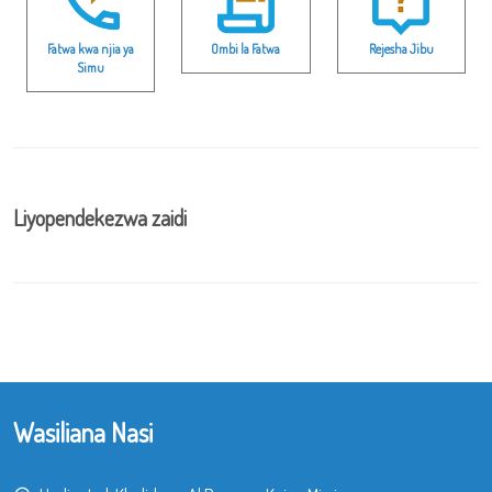
Fatwa kwa njia ya
Ombi la Fatwa
Rejesha Jibu
Simu
Liyopendekezwa zaidi
Wasiliana Nasi