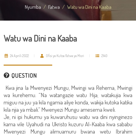
Nyumba
Fatwa
Watu wa Dini na Kaaba
Watu wa Dini na Kaaba
24 Aprili 2022
Ofisi ya Kutoa Fatwa ya Misri
2140
QUESTION
Kwa jina la Mwenyezi Mungu, Mwingi wa Rehema, Mwingi
wa kurehemu. “Na watangazie watu Hija; watakujia kwa
miguu na juu ya kila ngamia aliye konda, wakija kutoka katika
kila njia ya mbali.” Mwenyezi Mungu amesema kweli.
Je, ni ipi hukumu ya kuwaruhusu watu wa dini nyinginezo
kama vile Uyahudi na Ukristo kuzuru Al-Kaaba kwa sababu
Mwenyezi Mungu alimuamuru bwana wetu Ibrahim