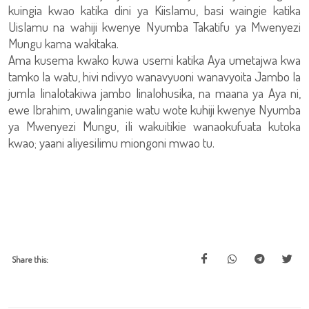
kuingia kwao katika dini ya Kiislamu, basi waingie katika
Uislamu na wahiji kwenye Nyumba Takatifu ya Mwenyezi
Mungu kama wakitaka.
Ama kusema kwako kuwa usemi katika Aya umetajwa kwa
tamko la watu, hivi ndivyo wanavyuoni wanavyoita Jambo la
jumla linalotakiwa jambo linalohusika, na maana ya Aya ni,
ewe Ibrahim, uwalinganie watu wote kuhiji kwenye Nyumba
ya Mwenyezi Mungu, ili wakuitikie wanaokufuata kutoka
kwao; yaani aliyesilimu miongoni mwao tu.
Share this: