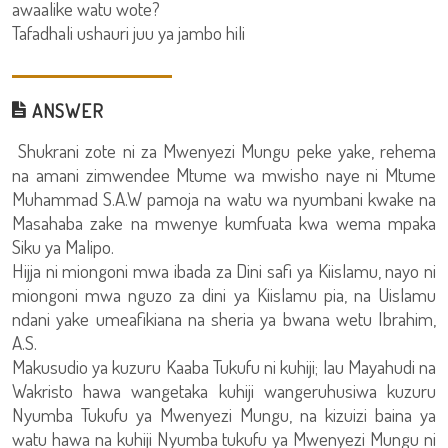
awaalike watu wote?
Tafadhali ushauri juu ya jambo hili
ANSWER
Shukrani zote ni za Mwenyezi Mungu peke yake, rehema
na amani zimwendee Mtume wa mwisho naye ni Mtume
Muhammad S.A.W pamoja na watu wa nyumbani kwake na
Masahaba zake na mwenye kumfuata kwa wema mpaka
Siku ya Malipo.
Hijja ni miongoni mwa ibada za Dini safi ya Kiislamu, nayo ni
miongoni mwa nguzo za dini ya Kiislamu pia, na Uislamu
ndani yake umeafikiana na sheria ya bwana wetu Ibrahim,
A.S.
Makusudio ya kuzuru Kaaba Tukufu ni kuhiji; lau Mayahudi na
Wakristo hawa wangetaka kuhiji wangeruhusiwa kuzuru
Nyumba Tukufu ya Mwenyezi Mungu, na kizuizi baina ya
watu hawa na kuhiji Nyumba tukufu ya Mwenyezi Mungu ni