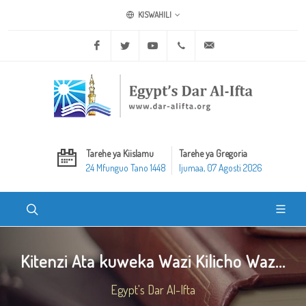
KISWAHILI
Facebook
Twitter
Youtube
+20 2 25970400
ask@dar-alifta.org
Tarehe ya Kiislamu
Tarehe ya Gregoria
24 Mfunguo Tano 1448
Ijumaa, 07 Agosti 2026
Kitenzi Ata kuweka Wazi Kilicho Waz...
Egypt's Dar Al-Ifta