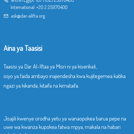
International:
+20 2 25970400
ask@dar-alifta.org
Aina ya Taasisi
Taasisi ya Dar Al-Iftaa ya Misri ni ya kiserikali,
isiyo ya faida ambayo inajiendesha kwa kujitegemea katika
ngazi ya kikanda, kitaifa na kimataifa.
Jisajili kwenye orodha yetu ya wanaopokea barua pepe na
uwe wa kwanza kupokea fatwa mpya, makala na habari