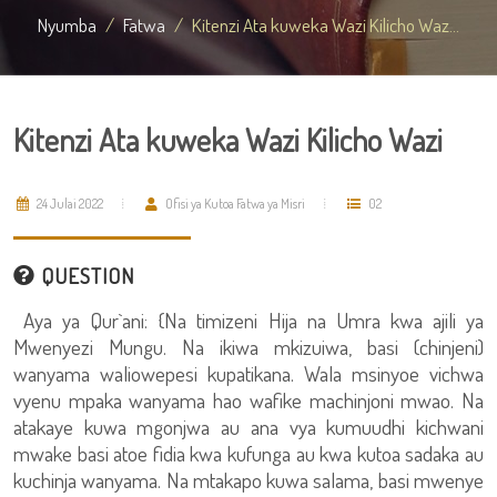
Nyumba
Fatwa
Kitenzi Ata kuweka Wazi Kilicho Waz...
Kitenzi Ata kuweka Wazi Kilicho Wazi
24 Julai 2022
Ofisi ya Kutoa Fatwa ya Misri
02
QUESTION
Aya ya Qur`ani: {Na timizeni Hija na Umra kwa ajili ya
Mwenyezi Mungu. Na ikiwa mkizuiwa, basi (chinjeni)
wanyama waliowepesi kupatikana. Wala msinyoe vichwa
vyenu mpaka wanyama hao wafike machinjoni mwao. Na
atakaye kuwa mgonjwa au ana vya kumuudhi kichwani
mwake basi atoe fidia kwa kufunga au kwa kutoa sadaka au
kuchinja wanyama. Na mtakapo kuwa salama, basi mwenye