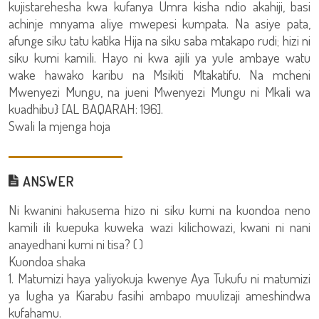
kujistarehesha kwa kufanya Umra kisha ndio akahiji, basi
achinje mnyama aliye mwepesi kumpata. Na asiye pata,
afunge siku tatu katika Hija na siku saba mtakapo rudi; hizi ni
siku kumi kamili. Hayo ni kwa ajili ya yule ambaye watu
wake hawako karibu na Msikiti Mtakatifu. Na mcheni
Mwenyezi Mungu, na jueni Mwenyezi Mungu ni Mkali wa
kuadhibu} [AL BAQARAH: 196].
Swali la mjenga hoja
ANSWER
Ni kwanini hakusema hizo ni siku kumi na kuondoa neno
kamili ili kuepuka kuweka wazi kilichowazi, kwani ni nani
anayedhani kumi ni tisa? ( )
Kuondoa shaka
1. Matumizi haya yaliyokuja kwenye Aya Tukufu ni matumizi
ya lugha ya Kiarabu fasihi ambapo muulizaji ameshindwa
kufahamu.