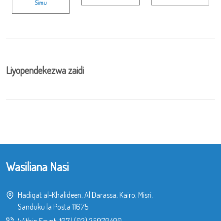
Simu
Liyopendekezwa zaidi
Wasiliana Nasi
Hadiqat al-Khalideen, Al Darassa, Kairo, Misri.
Sanduku la Posta 11675
Within Egypt:
107
|
(02) 25970400