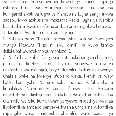
za kimaana na huo si mwenendo wa lugha zingine, kupinga
mfumo huu kwa muulizaji kumekuja kutokana na
kulinganisha kati ya lugha ya Kiarabu na lugha zengine kwa
sababu ikiwa atahusisha mtazamo katika lugha ya Kiarabu
basi itadhihiri kwake mfumo ambao umetanguliwa kutajwa.
4. Tamko la Aya Tukufu lina faida nyingi:
1- Kutajwa neno “Kamili” imebadilisha kauli ya Mwenyezi
Mungu Mtukufu “Hizo ni siku kumi” na kuwa tamko
lisilokubali uwezekano au maelezo( ).
2- Na faida ya kuleta funga siku zote hakupunguzi chochote,
pamoja na kuelezea funga hiyo na yenyewe ni njia ya
ukamilifu kwa mfungaji, hivyo ukamilifu hutumika kwenye
uhalisia wake na kwenye ufupisho wake. Herufi ya Waw
katika kauli yake “Na siku saba” huenda ikafahamika ni
kuhalalisha, “Na neno siku saba ni sifa inayosisitiza siku kumi
na kufidisha ufikishaji zaidi katika kulinda idadi au kubainisha
ukamilifu wa siku kumi, kwani yenyewe ni idadi ya kwanza
iliyokamilika ambapo yenyewe huishia umoja na kukamilika
mpangilio wake unaonesha ukamilifu wake badala ya