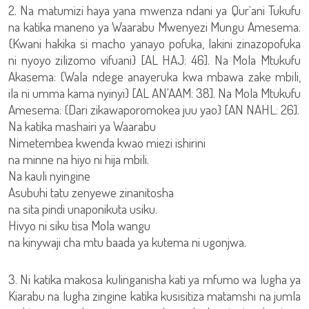
2. Na matumizi haya yana mwenza ndani ya Qur`ani Tukufu
na katika maneno ya Waarabu Mwenyezi Mungu Amesema:
{Kwani hakika si macho yanayo pofuka, lakini zinazopofuka
ni nyoyo zilizomo vifuani} [AL HAJ: 46]. Na Mola Mtukufu
Akasema: {Wala ndege anayeruka kwa mbawa zake mbili,
ila ni umma kama nyinyi} [AL AN'AAM: 38]. Na Mola Mtukufu
Amesema: {Dari zikawaporomokea juu yao} [AN NAHL: 26].
Na katika mashairi ya Waarabu
Nimetembea kwenda kwao miezi ishirini
na minne na hiyo ni hija mbili.
Na kauli nyingine
Asubuhi tatu zenyewe zinanitosha
na sita pindi unaponikuta usiku.
Hivyo ni siku tisa Mola wangu
na kinywaji cha mtu baada ya kutema ni ugonjwa.
3. Ni katika makosa kulinganisha kati ya mfumo wa lugha ya
Kiarabu na lugha zingine katika kusisitiza matamshi na jumla