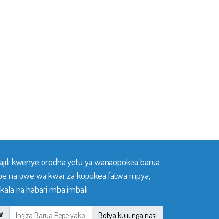
sajili kwenye orodha yetu ya wanaopokea barua
pe na uwe wa kwanza kupokea fatwa mpya,
ala na habari mbalimbali.
Bofya kujiunga nasi