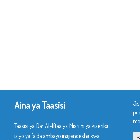
Aina ya Taasisi
Ji
pe
mak
Taasisi ya Dar Al-Iftaa ya Misri ni ya kiserikali,
isiyo ya faida ambayo inajiendesha kwa