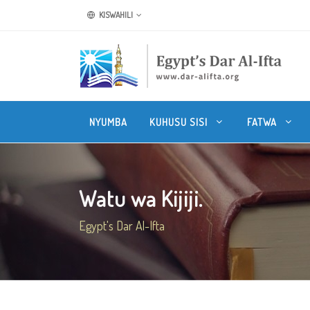
KISWAHILI
NYUMBA
KUHUSU SISI
FATWA
Watu wa Kijiji.
Egypt's Dar Al-Ifta