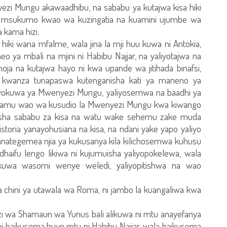
zi Mungu akawaadhibu, na sababu ya kutajwa kisa hiki
 msukumo kwao wa kuzingatia na kuamini ujumbe wa
 kama hizi.
i hiki wana mfalme, wala jina la mji huu kuwa ni Antokia,
o ya mbali na mjini ni Habibu Najjar, na yaliyotajwa na
moja na kutajwa hayo ni kwa upande wa jitihada binafsi,
o kwanza tunapaswa kutenganisha kati ya maneno ya
okuwa ya Mwenyezi Mungu, yaliyosemwa na baadhi ya
la ufahamu wao wa kusudio la Mwenyezi Mungu kwa kiwango
esha sababu za kisa na watu wake sehemu zake muda
toria yanayohusiana na kisa, na ndani yake yapo yaliyo
 wanategemea njia ya kukusanya kila kilichosemwa kuhusu
a dhaifu lengo likiwa ni kujumuisha yaliyopokelewa, wala
pokuwa wasomi wenye weledi, yaliyopitishwa na wao
wa chini ya utawala wa Roma, ni jambo la kuangaliwa kwa
i wa Shamaun wa Yunus bali alikuwa ni mtu anayefanya
i haikusema huyo mtu ni Habibu Najjar, wala haikusema