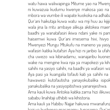
watu hawa waliwapinga Mitume yao na Mwenye
ni kuwazuia kudumu kwenye makosa yao na
mbora wa viumbe ili wapate kuokoka na adhaba
Qur`ani haikutaja kuwa watu wa mji huu au kijij
wala jina la mtu ambaye alikuja akitokea maene
baadhi ya wanatafasiri ikiwa ndani yake ni pa
haisemwi kuwa Qur`ani imesema hivi, hivy
Mwenyezi Mungu Mtukufu na maneno ya yasiy
wafasiri katika kutafsiri Aya hizi ni jaribio 
cha uwezo wa kibinadamu, wanajaribu kuon
wake na mengine kwa njia ya mapokezi ya kihis
sahihi na yasiyo sahihi, na baadhi ya wafasiri
Aya pasi ya kuangalia tofauti kati ya sahihi n
hawawezi kutofautisha yanayokubalika isi
yanakubalika na yasiyopitishwa yanarejeshwa.
Ama kauli kuwa Antokia katika zama hizi iliku
sababu linahitaji uthibiti wa kihistoria.
Ama kauli ya Habibu Najjar hakuwa mwanafunz
kazi ya kuchonga masanamu, tunasema: Qur`an