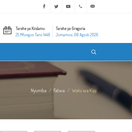
Facebook
Twitter
Youtube
+20 2 25970400
ask@dar-alifta.org
Tarehe ya Kiislamu
Tarehe ya Gregoria
25 Mfunguo Tano 1448
Jumamosi, 08 Agosti 2026
Nyumba
Fatwa
Watu wa Kijiji.