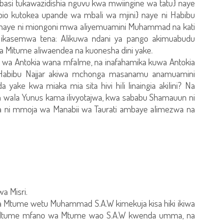
basi tukawazidishia nguvu kwa mwiingine wa tatu} naye
bio kutokea upande wa mbali wa mjini} naye ni Habibu
, naye ni miongoni mwa aliyemuamini Muhammad na kati
a ikasemwa tena: Alikuwa ndani ya pango akimuabudu
a Mitume aliwaendea na kuonesha dini yake.
u wa Antokia wana mfalme, na inafahamika kuwa Antokia
i Habibu Najjar akiwa mchonga masanamu anamuamini
ke kwa miaka mia sita hivi hili linaingia akilini? Na
n wala Yunus kama ilivyotajwa, kwa sababu Shamauun ni
na ni mmoja wa Manabii wa Taurati ambaye alimezwa na
wa Misri.
 wa Mtume wetu Muhammad S.A.W kimekuja kisa hiki ikiwa
Mtume mfano wa Mtume wao S.A.W kwenda umma, na