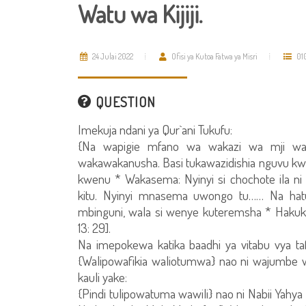
Watu wa Kijiji.
24 Julai 2022
Ofisi ya Kutoa Fatwa ya Misri
01
QUESTION
Imekuja ndani ya Qur`ani Tukufu:
{Na wapigie mfano wa wakazi wa mji wali
wakawakanusha. Basi tukawazidishia nguvu k
kwenu * Wakasema: Nyinyi si chochote ila n
kitu. Nyinyi mnasema uwongo tu…… Na hat
mbinguni, wala si wenye kuteremsha * Hakuk
13: 29].
Na imepokewa katika baadhi ya vitabu vya tafas
{Walipowafikia waliotumwa} nao ni wajumbe 
kauli yake:
{Pindi tulipowatuma wawili} nao ni Nabii Yah