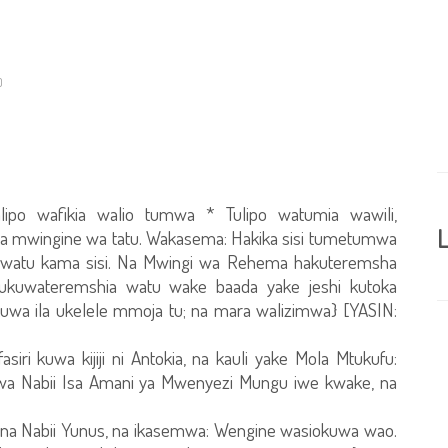
0
po wafikia walio tumwa * Tulipo watumia wawili,
L
wa mwingine wa tatu. Wakasema: Hakika sisi tumetumwa
i watu kama sisi. Na Mwingi wa Rehema hakuteremsha
ukuwateremshia watu wake baada yake jeshi kutoka
uwa ila ukelele mmoja tu; na mara walizimwa} [YASIN:
iri kuwa kijiji ni Antokia, na kauli yake Mola Mtukufu:
wa Nabii Isa Amani ya Mwenyezi Mungu iwe kwake, na
ya na Nabii Yunus, na ikasemwa: Wengine wasiokuwa wao.