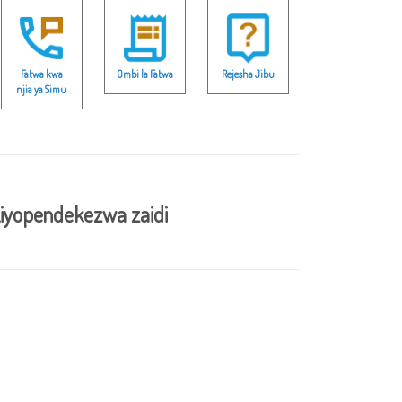
Fatwa kwa
Ombi la Fatwa
Rejesha Jibu
njia ya Simu
iyopendekezwa zaidi