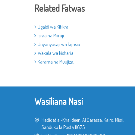
Related Fatwas
Ugaidi wa Kifikra
Israa na Miiraji.
Unyanyasaji wa kijinsia
Wakala wa kisharia
Karama na Muujiza.
Wasiliana Nasi
Hadiqat al-Khalideen, Al Darassa, Kairo, Misri.
Sanduku la Posta 11675