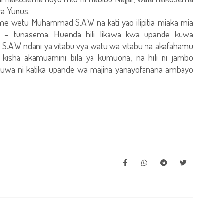
a Yunus.
me wetu Muhammad S.A.W na kati yao ilipitia miaka mia
ma – tunasema: Huenda hili likawa kwa upande kuwa
.W ndani ya vitabu vya watu wa vitabu na akafahamu
isha akamuamini bila ya kumuona, na hili ni jambo
 linakuwa ni katika upande wa majina yanayofanana ambayo