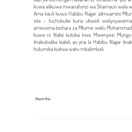
kuwa alikuwa mwanafunzi wa Shamaun wala w
Ama kauli kuwa Habibu Najjar alimuamini Mtu
sita – tuchukulie kuna ukweli waliyoyase
amesoma bishara za Mtume wetu Muhammad S.A
kuwa ni Nabii kutoka kwa Mwenyezi Mungu k
linakubalika kiakili, au jina la Habibu Najjar
hutumika kuitwa watu mbalimbali.
Share this: