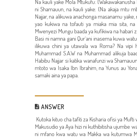
Na kauli yake Mola Mtukufu: {Wakawakanusha 
ni Shamauun, na kauli yake: {Na akaja mtu m
Najjar, na alikuwa anachonga masanamu yake
yao kukiwa na tofauti ya miaka mia sita, n
Mwenyezi Mungu baada ya kufikiwa na habari z
Basi ni namna gani Qur`ani inasema kuwa wat
ilikuwa chini ya utawala wa Roma? Na vip
Muhammad S.A.W na Muhammad alikuja baada ya
Habibu Najjar si katika wanafunzi wa Shamauu
mtoto wa Isaka Ibn Ibrahim, na Yunus au Yo
samaki aina ya papa.
ANSWER
Kutoka kituo cha tafiti za Kisharia ofisi ya Mufti 
Makusudio ya Aya hizi ni kuthibitisha ujumbe
ni mfano kwa watu wa Makka wa kutumwa 