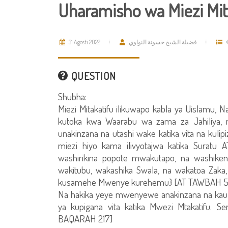
Uharamisho wa Miezi Mit
31 Agosti 2022
فضيلة الشيخ حسونة النواوي
QUESTION
Shubha:
Miezi Mitakatifu ilikuwapo kabla ya Uislamu,
kutoka kwa Waarabu wa zama za Jahiliya,
unakinzana na utashi wake katika vita na kulip
miezi hiyo kama ilivyotajwa katika Suratu
washirikina popote mwakutapo, na washikeni 
wakitubu, wakashika Swala, na wakatoa Zaka
kusamehe Mwenye kurehemu} [AT TAWBAH 5
Na hakika yeye mwenyewe anakinzana na kauli
ya kupigana vita katika Mwezi Mtakatifu. S
BAQARAH 217]