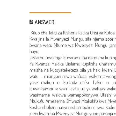
ANSWER
Kituo cha Tafiti za Kisheria katika Ofisi ya Kutoa
Kwa jina la Mwenyezi Mungu, sifa njema zot
bwana wetu Mtume wa Mwenyezi Mungu, jama
hayo:
Uislamu unalenga kuharamisha damu na kuping
Ya Kwanza: Hakika Uislamu kupitisha uharamu 
maisha na kutoyateketeza bila ya haki kwani Din
watu – miongoni mwa wafuasi wake na wengin
yake makuu ni kuilinda nafsi. Lakini ni
kuwashambulia watu kivita juu ya wafuasi wak
wasimame wakiwa wamepokonywa Utashi wa
Mtukufu Amesema: {Mwezi Mtakatifu kwa Mwezi 
kushambulieni nanyi mshambulieni, kwa kadir
jueni kwamba Mwenyezi Mungu yupo pamoja 