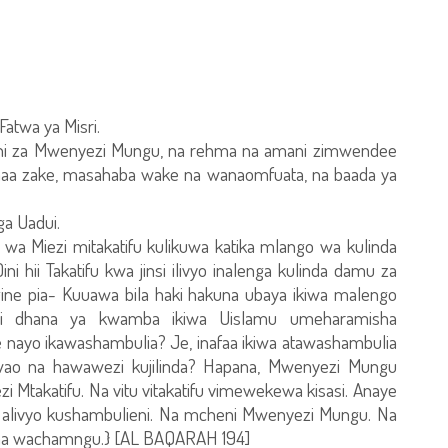
 Fatwa ya Misri.
e ni za Mwenyezi Mungu, na rehma na amani zimwendee
a zake, masahaba wake na wanaomfuata, na baada ya
a Uadui.
wa Miezi mitakatifu kulikuwa katika mlango wa kulinda
i hii Takatifu kwa jinsi ilivyo inalenga kulinda damu za
e pia- Kuuawa bila haki hakuna ubaya ikiwa malengo
 ipi dhana ya kwamba ikiwa Uislamu umeharamisha
e nayo ikawashambulia? Je, inafaa ikiwa atawashambulia
o na hawawezi kujilinda? Hapana, Mwenyezi Mungu
Mtakatifu. Na vitu vitakatifu vimewekewa kisasi. Anaye
i alivyo kushambulieni. Na mcheni Mwenyezi Mungu. Na
na wachamngu.} [AL BAQARAH 194]