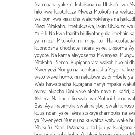
Na maana yake ni kutokana na Utukufu wa Mw
hilo kwa kuutukuza Mwezi Mtukufu na wakaz
wajibuni kwa kiasi cha walichokifanya na haikud
Miezi Mitakatifu imetukuzwa, lakini Utukuzo wa 
Ya Pili: Na kwa taarifa hii iliyotangulia imeba
ya miezi Mitukufu ni moja tu. Haikutofau
kuondosha chochote ndani yake, ukisoma Ay
yoyote. Na kama alivyosema Mwenyezi Mungu Mt
Mtakatifu. Sema: Kupigana vita wakati huo ni dh
Mwenyezi Mungu na kumkanusha Yeye, na kuzui
watu wake humo, ni makubwa zaidi mbele ya M
Wala hawataacha kupigana nanyi mpaka wakuto
nyinyi akiacha Dini yake akafa naye ni kafiri,
Akhera. Na hao ndio watu wa Motoni; humo w
Basi Aya inasimulia swali na jibu; swali kuhusu
kuua ndani yake lakini atakayeshambulia na 
ya Mwenyezi Mungu na kuwatoa watu wake hu
Mtukufu. Yaani {Wanakuuliza} juu ya kupigana v
huo ni dhambi kubwa}, lakini kuzuia njia ya 