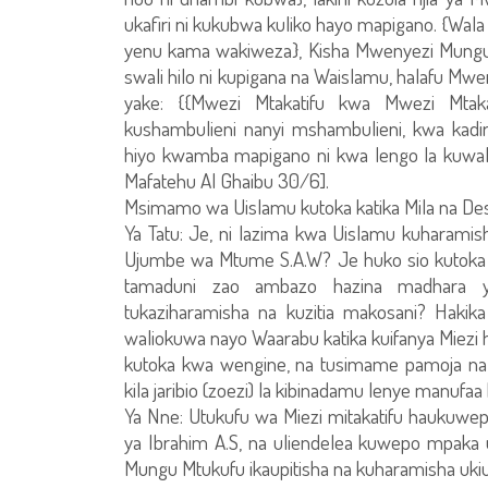
ukafiri ni kukubwa kuliko hayo mapigano. {Wal
yenu kama wakiweza}, Kisha Mwenyezi Mungu 
swali hilo ni kupigana na Waislamu, halafu M
yake: {{Mwezi Mtakatifu kwa Mwezi Mtakat
kushambulieni nanyi mshambulieni, kwa kadiri
hiyo kwamba mapigano ni kwa lengo la kuwali
Mafatehu Al Ghaibu 30/6].
Msimamo wa Uislamu kutoka katika Mila na Des
Ya Tatu: Je, ni lazima kwa Uislamu kuharamish
Ujumbe wa Mtume S.A.W? Je huko sio kutoka kat
tamaduni zao ambazo hazina madhara yo
tukaziharamisha na kuzitia makosani? Hakika
waliokuwa nayo Waarabu katika kuifanya Miezi hi
kutoka kwa wengine, na tusimame pamoja na 
kila jaribio (zoezi) la kibinadamu lenye manufaa 
Ya Nne: Utukufu wa Miezi mitakatifu haukuwepo
ya Ibrahim A.S, na uliendelea kuwepo mpaka
Mungu Mtukufu ikaupitisha na kuharamisha uki