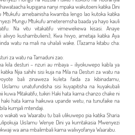
a hawataacha kupigana nanyi mpaka wakutoeni katika Dini
Mtukufu amebainisha kwamba lengo lao kutoka katika
wenyezi Mungu Mtukufu ameteremsha baada ya hayo kauli
ifu. Na vitu vitakatifu vimewekewa kisasi. Anaye
 alivyo kushambulieni}, Kwa hivyo, ametaja katika Aya
nda watu na mali na uhalali wake. [Tazama kitabu cha:
turi za watu na Tamaduni zao:
a kila desturi – nzuri au mbaya – iliyokuwepo kabla ya
ika Njia sahihi sisi kuja na Mila na Desturi za watu na
yote bali zinaweza kuleta faida za kibinadamu,
 Uislamu unatufundisha sisi kuyapitisha na kuyakubali
i kuwa Mitakatifu, tuikiri Haki hata kama chanzo chake ni
haki hata kama haikuwa upande wetu, na tunufaike na
bila kumjali mtendaji.
 wakati wa Waarabu tu bali ulikuwepo pia katika Sharia
 ulipokuja Uislamu Wenye Dini ya kumtakasia Mwenyezi
ukwaji wa aina mbalimbali kama walivyofanya Waarabu.