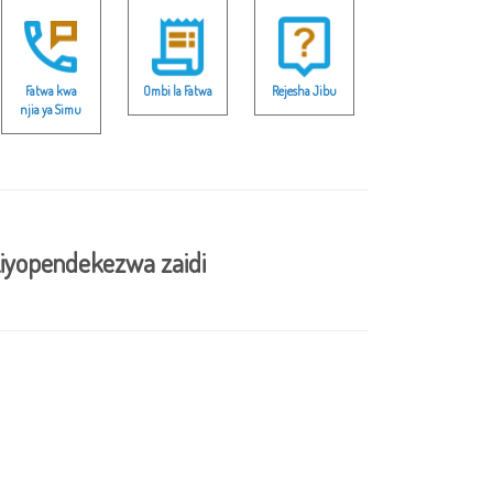
Fatwa kwa
Ombi la Fatwa
Rejesha Jibu
njia ya Simu
iyopendekezwa zaidi