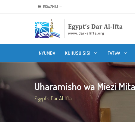
KISWAHILI
NYUMBA
KUHUSU SISI
FATWA
Uharamisho wa Miezi Mita
Egypt's Dar Al-Ifta