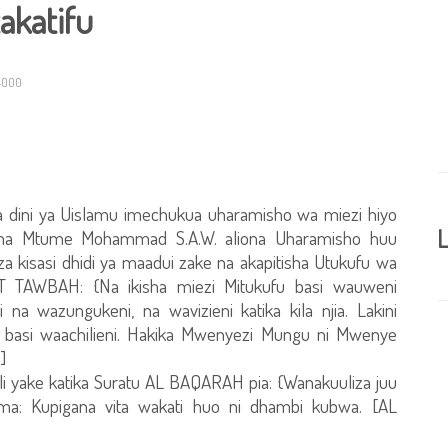
akatifu
4000
 Na dini ya Uislamu imechukua uharamisho wa miezi hiyo
L
 na Mtume Mohammad S.A.W. aliona Uharamisho huu
iza kisasi dhidi ya maadui zake na akapitisha Utukufu wa
 AT TAWBAH: {Na ikisha miezi Mitukufu basi wauweni
na wazungukeni, na wavizieni katika kila njia. Lakini
, basi waachilieni. Hakika Mwenyezi Mungu ni Mwenye
]
 yake katika Suratu AL BAQARAH pia: {Wanakuuliza juu
ema: Kupigana vita wakati huo ni dhambi kubwa. [AL