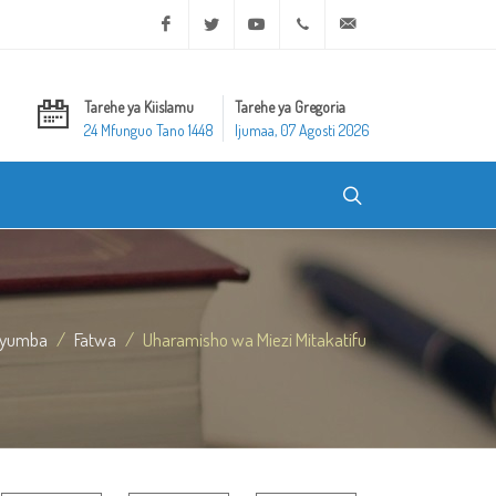
Facebook
Twitter
Youtube
+20 2 25970400
ask@dar-alifta.org
Tarehe ya Kiislamu
Tarehe ya Gregoria
24 Mfunguo Tano 1448
Ijumaa, 07 Agosti 2026
yumba
Fatwa
Uharamisho wa Miezi Mitakatifu