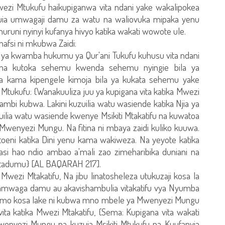
ezi Mtukufu haikupiganwa vita ndani yake wakalipokea
uia umwagaji damu za watu na waliovuka mipaka yenu
huruni nyinyi kufanya hivyo katika wakati wowote ule.
nafsi ni mkubwa Zaidi:
inika ya kwamba hukumu ya Qur'ani Tukufu kuhusu vita ndani
tiana kutoka sehemu kwenda sehemu nyingie bila ya
a kama kipengele kimoja bila ya kukata sehemu yake
ukufu: {Wanakuuliza juu ya kupigana vita katika Mwezi
ambi kubwa. Lakini kuzuilia watu wasiende katika Njia ya
lia watu wasiende kwenye Msikiti Mtakatifu na kuwatoa
wenyezi Mungu. Na fitina ni mbaya zaidi kuliko kuuwa.
eni katika Dini yenu kama wakiweza. Na yeyote katika
 basi hao ndio ambao a'mali zao zimeharibika duniani na
atadumu} [AL BAQARAH 217].
 Mwezi Mtakatifu, Na jibu linatosheleza utukuzaji kosa la
akamwaga damu au akavishambulia vitakatifu vya Nyumba
mo kosa lake ni kubwa mno mbele ya Mwenyezi Mungu
ita katika Mwezi Mtakatifu, {Sema: Kupigana vita wakati
Mwenyezi Mungu na kuzuia Msikiti Mtukufu na Kuufanyia