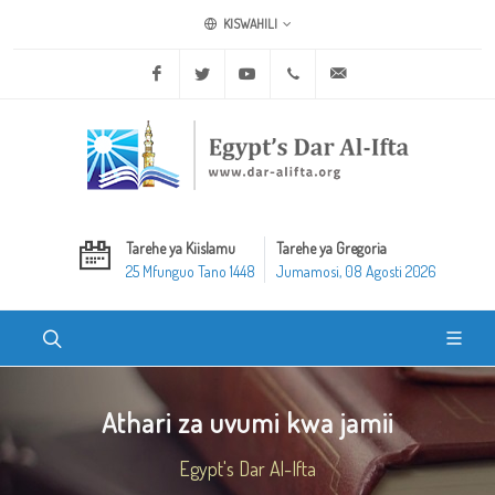
KISWAHILI
Facebook
Twitter
Youtube
+20 2 25970400
ask@dar-alifta.org
Tarehe ya Kiislamu
Tarehe ya Gregoria
25 Mfunguo Tano 1448
Jumamosi, 08 Agosti 2026
Athari za uvumi kwa jamii
Egypt's Dar Al-Ifta