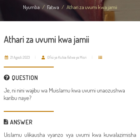
Nyumba
Fatwa
Athari za uvumi kwa jamii
Athari za uvumi kwa jamii
21 Agosti 2023
Ofisi ya Kutoa Fatwa ya Misri
QUESTION
Je, ni nini wajibu wa Muislamu kwa uvumi unaozushwa
karibu naye?
ANSWER
Uislamu ulikausha vyanzo vya uvumi kwa kuwalazimisha