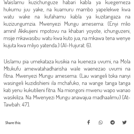
Waislamu kuzichunguze habari kabla ya kuegemeza
hukumu juu yake, na kuamuru mambo yapelekwe kwa
watu wake na kufahamu kabla ya kuzitangaza na
kuzizungumzia. Mwenyezi Mungu amesema: {Enyi mlio
amini! Akikujieni mpotovu na khabari yoyote, ichunguzeni,
msije mkawasibu watu kwa kuto jua, na mkawa tena wenye
kujuta kwa mliyo yatenda.} (Al-Hujurat: 6).
Uislamu pia umekataza kusikia na kueneza uvumi, na Mola
Mtukufu amewatahadharisha wale waenezao uvumi na
fitna. Mwenyezi Mungu amesema: {Lau wangeli toka nanyi
wasingeli kuzidishieni ila mchafuko, na wange tanga tanga
kati yenu kukutilieni fitna. Na miongoni mwenu wapo wanao
wasikiliza. Na Mwenyezi Mungu anawajua madhaalimu} [At-
Tawbah: 47].
Share this: