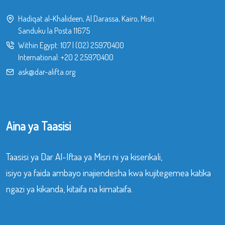
Hadiqat al-Khalideen, Al Darassa, Kairo, Misri.
Sanduku la Posta 11675
Within Egypt:
107
|
(02) 25970400
International:
+20 2 25970400
ask@dar-alifta.org
Aina ya Taasisi
Taasisi ya Dar Al-Iftaa ya Misri ni ya kiserikali,
isiyo ya faida ambayo inajiendesha kwa kujitegemea katika
ngazi ya kikanda, kitaifa na kimataifa.