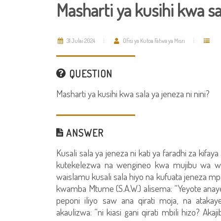
Masharti ya kusihi kwa sa
31 Julai 2024
Ofisi ya Kutoa Fatwa ya Misri
QUESTION
Masharti ya kusihi kwa sala ya jeneza ni nini?
ANSWER
Kusali sala ya jeneza ni kati ya faradhi za ki
kutekelezwa na wengineo kwa mujibu wa wat
waislamu kusali sala hiyo na kufuata jeneza mp
kwamba Mtume (S.A.W.) alisema: “Yeyote anay
peponi iliyo saw ana qirati moja, na atakay
akaulizwa: “ni kiasi gani qirati mbili hizo? A