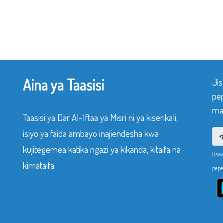
Aina ya Taasisi
Ji
pe
mak
Taasisi ya Dar Al-Iftaa ya Misri ni ya kiserikali,
isiyo ya faida ambayo inajiendesha kwa
kujitegemea katika ngazi ya kikanda, kitaifa na
Usiw
kimataifa.
pepe