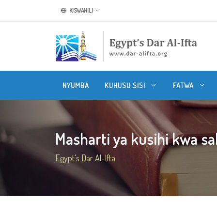
KISWAHILI
NYUMBA
KUHUSU SISI
FATWA
Masharti ya kusihi kwa sala
Egypt's Dar Al-Ifta