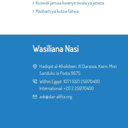
Kuswali jamaa kwenye swala ya jeneza.
Masharti ya kutoa Fatwa
Wasiliana Nasi
Hadiqat al-Khalideen, Al Darassa, Kairo, Misri.
Sanduku la Posta 11675
Within Egypt:
107
|
(02) 25970400
International:
+20 2 25970400
ask@dar-alifta.org