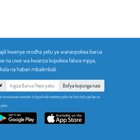
sajili kwenye orodha yetu ya wanaopokea barua
pe na uwe wa kwanza kupokea fatwa mpya,
ala na habari mbalimbali.
Bofya kujiunga nasi
e na wasiwasi wowote, tutayalinda maelezo yako na hatutaitupa barua
 yako.