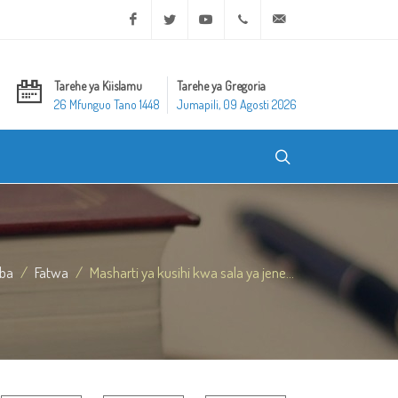
Facebook
Twitter
Youtube
+20 2 25970400
ask@dar-alifta.org
Tarehe ya Kiislamu
Tarehe ya Gregoria
26 Mfunguo Tano 1448
Jumapili, 09 Agosti 2026
ba
Fatwa
Masharti ya kusihi kwa sala ya jene...