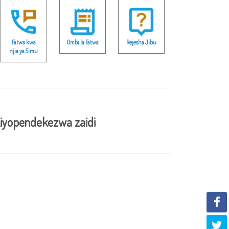
Fatwa kwa
Ombi la Fatwa
Rejesha Jibu
njia ya Simu
iyopendekezwa zaidi