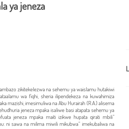
la ya jeneza
L
faya ambazo zikitekelezwa na sehemu ya waislamu hutakiwi
aalamu wa fiqhi, sheria ilipendekeza na kuwahimiza
aka mazishi, imesimuliwa na Abu Hurairah (R.A.) alisema
ehudhuria jeneza mpaka isaliwe basi atapata sehemu ya
efuata jeneza mpaka maiti izikwe hupata qirati mbili”
kajibu: ni sawa na milima miwili mikubwa” imekubaliwa na