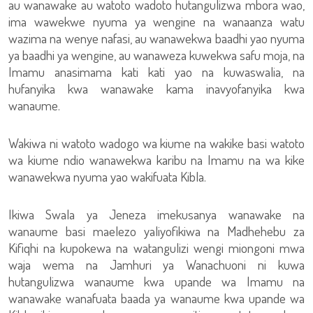
au wanawake au watoto wadoto hutangulizwa mbora wao,
ima wawekwe nyuma ya wengine na wanaanza watu
wazima na wenye nafasi, au wanawekwa baadhi yao nyuma
ya baadhi ya wengine, au wanaweza kuwekwa safu moja, na
Imamu anasimama kati kati yao na kuwaswalia, na
hufanyika kwa wanawake kama inavyofanyika kwa
wanaume.
Wakiwa ni watoto wadogo wa kiume na wakike basi watoto
wa kiume ndio wanawekwa karibu na Imamu na wa kike
wanawekwa nyuma yao wakifuata Kibla.
Ikiwa Swala ya Jeneza imekusanya wanawake na
wanaume basi maelezo yaliyofikiwa na Madhehebu za
Kifiqhi na kupokewa na watangulizi wengi miongoni mwa
waja wema na Jamhuri ya Wanachuoni ni kuwa
hutangulizwa wanaume kwa upande wa Imamu na
wanawake wanafuata baada ya wanaume kwa upande wa