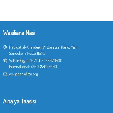
Wasiliana Nasi
Hadiqat al-Khalideen, Al Darassa, Kairo, Misri.
Sanduku la Posta 11675
Within Egypt:
107
|
(02) 25970400
International:
+20 2 25970400
ask@dar-alifta.org
Aina ya Taasisi