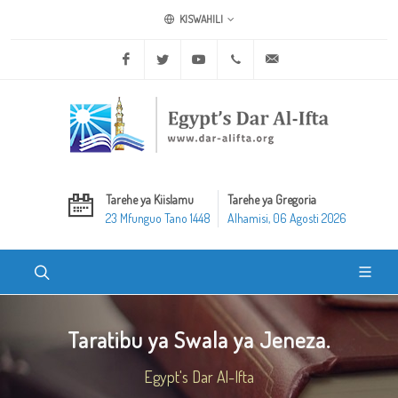
KISWAHILI
Facebook
Twitter
Youtube
+20 2 25970400
ask@dar-alifta.org
Tarehe ya Kiislamu
Tarehe ya Gregoria
23 Mfunguo Tano 1448
Alhamisi, 06 Agosti 2026
Taratibu ya Swala ya Jeneza.
Egypt's Dar Al-Ifta