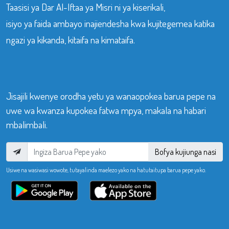
Taasisi ya Dar Al-Iftaa ya Misri ni ya kiserikali,
isiyo ya faida ambayo inajiendesha kwa kujitegemea katika
ngazi ya kikanda, kitaifa na kimataifa.
Jisajili kwenye orodha yetu ya wanaopokea barua pepe na
uwe wa kwanza kupokea fatwa mpya, makala na habari
mbalimbali.
Bofya kujiunga nasi
Usiwe na wasiwasi wowote, tutayalinda maelezo yako na hatutaitupa barua pepe yako.