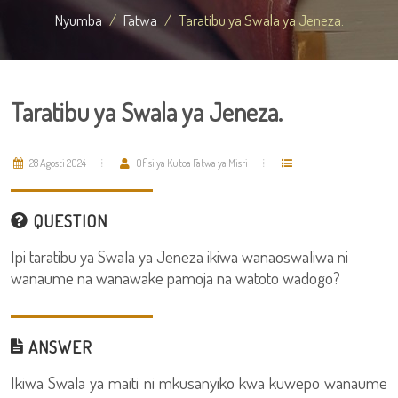
Nyumba
Fatwa
Taratibu ya Swala ya Jeneza.
Taratibu ya Swala ya Jeneza.
28 Agosti 2024
Ofisi ya Kutoa Fatwa ya Misri
QUESTION
Ipi taratibu ya Swala ya Jeneza ikiwa wanaoswaliwa ni
wanaume na wanawake pamoja na watoto wadogo?
ANSWER
Ikiwa Swala ya maiti ni mkusanyiko kwa kuwepo wanaume