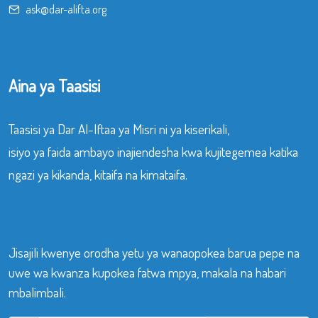
ask@dar-alifta.org
Aina ya Taasisi
Taasisi ya Dar Al-Iftaa ya Misri ni ya kiserikali,
isiyo ya faida ambayo inajiendesha kwa kujitegemea katika
ngazi ya kikanda, kitaifa na kimataifa.
Jisajili kwenye orodha yetu ya wanaopokea barua pepe na
uwe wa kwanza kupokea fatwa mpya, makala na habari
mbalimbali.