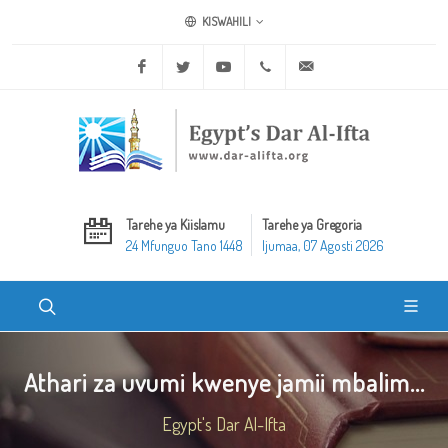
KISWAHILI
Facebook
Twitter
Youtube
+20 2 25970400
ask@dar-alifta.org
Tarehe ya Kiislamu
Tarehe ya Gregoria
24 Mfunguo Tano 1448
Ijumaa, 07 Agosti 2026
Athari za uvumi kwenye jamii mbalim...
Egypt's Dar Al-Ifta