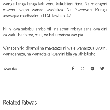
wange tanga tanga kati yenu kukutilieni fitna. Na miongoni
mwenu wapo wanao wasikiliza. Na Mwenyezi Mungu
anawajua madhaalimu.} [Al-Tawbah: 47].
Hii ni kwa sababu jambo hili lina athari mbaya sana kwa dini
za watu, heshima, mali, na hata maisha yao pia.
Wanaoshiriki dhambi na makatazo ni wale wanaozua uvumi,
wanaoeneza, na wanaotaka kuamini bila ya uthibitisho.
Share this:
Related Fatwas