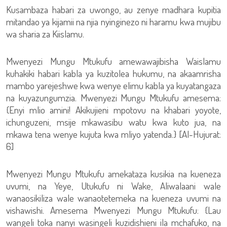
Kusambaza habari za uwongo, au zenye madhara kupitia
mitandao ya kijamii na njia nyinginezo ni haramu kwa mujibu
wa sharia za Kiislamu.
Mwenyezi Mungu Mtukufu amewawajibisha Waislamu
kuhakiki habari kabla ya kuzitolea hukumu, na akaamrisha
mambo yarejeshwe kwa wenye elimu kabla ya kuyatangaza
na kuyazungumzia. Mwenyezi Mungu Mtukufu amesema:
{Enyi mlio amini! Akikujieni mpotovu na khabari yoyote,
ichunguzeni, msije mkawasibu watu kwa kuto jua, na
mkawa tena wenye kujuta kwa mliyo yatenda.} [Al-Hujurat:
6]
Mwenyezi Mungu Mtukufu amekataza kusikia na kueneza
uvumi, na Yeye, Utukufu ni Wake, Aliwalaani wale
wanaosikiliza wale wanaotetemeka na kueneza uvumi na
vishawishi. Amesema Mwenyezi Mungu Mtukufu: {Lau
wangeli toka nanyi wasingeli kuzidishieni ila mchafuko, na