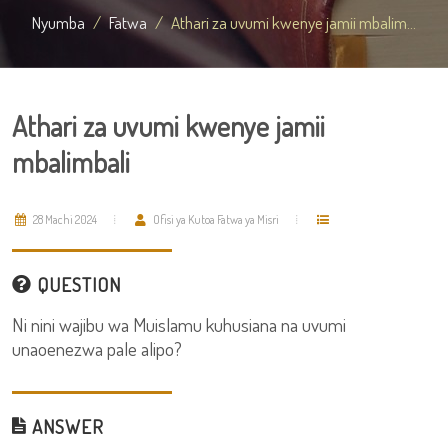
Nyumba
Fatwa
Athari za uvumi kwenye jamii mbalim...
Athari za uvumi kwenye jamii
mbalimbali
28 Machi 2024
Ofisi ya Kutoa Fatwa ya Misri
QUESTION
Ni nini wajibu wa Muislamu kuhusiana na uvumi
unaoenezwa pale alipo?
ANSWER