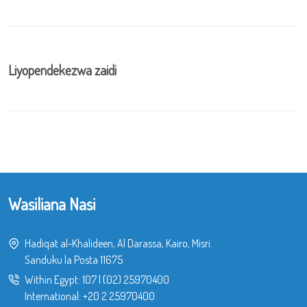
Liyopendekezwa zaidi
Wasiliana Nasi
Hadiqat al-Khalideen, Al Darassa, Kairo, Misri.
Sanduku la Posta 11675
Within Egypt:
107
|
(02) 25970400
International:
+20 2 25970400