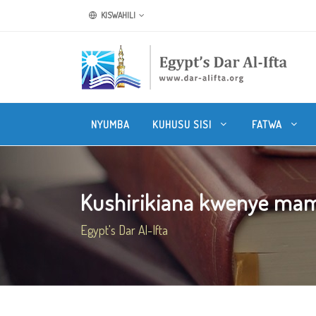
KISWAHILI
NYUMBA
KUHUSU SISI
FATWA
Kushirikiana kwenye m
Egypt's Dar Al-Ifta