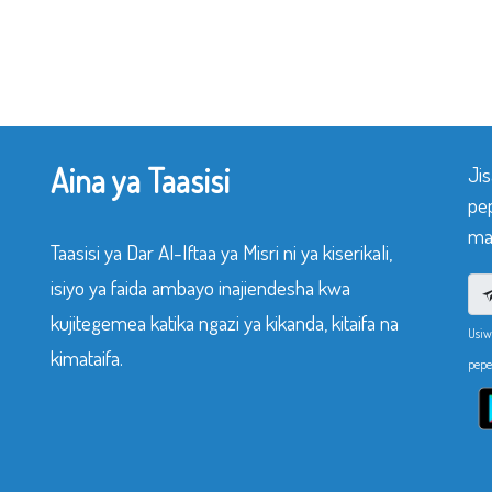
Aina ya Taasisi
Ji
pe
mak
Taasisi ya Dar Al-Iftaa ya Misri ni ya kiserikali,
isiyo ya faida ambayo inajiendesha kwa
kujitegemea katika ngazi ya kikanda, kitaifa na
Usiw
kimataifa.
pepe