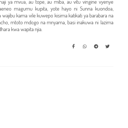
i ya mvua, au tope, au miba, au vitu vingine vyenye
 maeneo magumu kupita, yote hayo ni Sunna kuondoa,
wajibu kama vile kuwepo kisima katikati ya barabara na
ho, mtoto mdogo na mnyama, basi inakuwa ni lazima
hara kwa wapita njia.