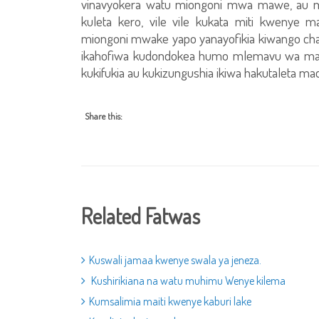
vinavyokera watu miongoni mwa mawe, au maj
kuleta kero, vile vile kukata miti kwenye
miongoni mwake yapo yanayofikia kiwango cha 
ikahofiwa kudondokea humo mlemavu wa mac
kukifukia au kukizungushia ikiwa hakutaleta mad
Share this:
Related Fatwas
Kuswali jamaa kwenye swala ya jeneza.
Kushirikiana na watu muhimu Wenye kilema
Kumsalimia maiti kwenye kaburi lake