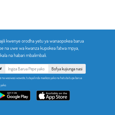
sajili kwenye orodha yetu ya wanaopokea barua
pe na uwe wa kwanza kupokea fatwa mpya,
ala na habari mbalimbali.
Bofya kujiunga nasi
e na wasiwasi wowote, tutayalinda maelezo yako na hatutaitupa barua
 yako.