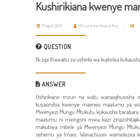
Kushirikiana kwenye m
17 Agosti 2023
Ofisi ya Kutoa Fatwa ya Misri
QUESTION
Ni zipi thawabu za ushiriki wa kujitolea kukaus
ANSWER
Ushirikiano mzuri na watu wanaojihusisha 
kuyaondoa kwenye maeneo maalumu ya wan
Mwenyezi Mungu Mtukufu, kukausha barabara
maalumu ni miongoni mwa kazi zinazohitajik
makubwa mbele ya Mwenyezi Mungu Mtukufu
sehemu ya Imani, Wanachuoni wamelezea ku