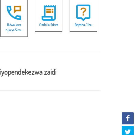
Fatwa kwa
Ombi la Fatwa
Rejesha Jibu
njia ya Simu
iyopendekezwa zaidi