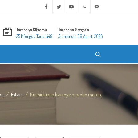
Facebook
Twitter
Youtube
+20 2 25970400
ask@dar-alifta.org
Tarehe ya Kiislamu
Tarehe ya Gregoria
25 Mfunguo Tano 1448
Jumamosi, 08 Agosti 2026
ba
Fatwa
Kushirikiana kwenye mambo mema.