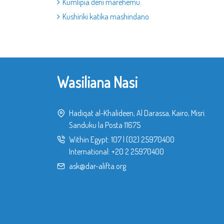
Kumlipia deni marehemu.
Kushiriki katika mashindano
Wasiliana Nasi
Hadiqat al-Khalideen, Al Darassa, Kairo, Misri.
Sanduku la Posta 11675
Within Egypt:
107
|
(02) 25970400
International:
+20 2 25970400
ask@dar-alifta.org