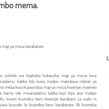
ambo mema.
ha maji ya mvua barabarani.
L
na ushiriki wa kujitolea kukausha maji ya mvua kwa
adamu, katika hilo kuna malipo makubwa mbele ya
 na mitaa kwa kuyaondoa maji ya mvua kwenye maeneo
a, kama vile mwanadamu katika kazi hiyo ana malipo
, kwani kuondoa kero kwenye barabara za watu ni
wa kusudio la kuondoa kero barabarani: Ni kuondoa