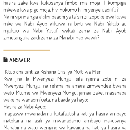
hasira zake kwa kukusanya fimbo mia moja ili kumpigia
mkewe kwa pigo moja, hivi hukumu hii ni yenye uadilifu?
Na ni vipi inaingia akilini baadhi ya tafsiri zilizopokelewa kuwa
mke wa Nabii Ayub alikuwa ni binti wa Nabii Yakub au
mjukuu wa Nabii Yusuf, wakati zama za Nabii Ayub
zimetangulia zaidi zama za Manabii hao wawili?
ANSWER
Kituo cha tafiti za Kisharia Ofisi ya Mufti wa Misri.
Kwa jina la Mwenyezi Mungu, sifa njema zote ni za
Mwenyezi Mungu, na rehma na amani zimwendee bwana
wetu Mtume wa Mwenyezi Mungu, jamaa zake, masahaba
wake na wanaomfuata, na baada ya hayo:
Hasira za Nabii Ayub:
Inapaswa mwanadamu kutafautisha kati ya hasira ambayo
inatokana na asili ya mwanadamu ambayo inakusanya
Manabii na watu wengine wa kawaida na kati ya hasira ya