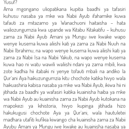
Yusuf?
Ama mgongano uliopatikana kupitia baadhi ya tafasiri
kuhusu nasaba ya mke wa Nabii Ayub ifahamike kuwa
tafauti za mitazamo ya Wanachuoni haitaisha – hata
waliozungumzia kwa upande wa Kitabu Kitakatifu – kuhusu
zama za Nabii Ayub Amani ya Mungu iwe kwake wapo
wenye kusema kuwa aliishi kati ya zama za Nabii Nuuh na
Nabii Ibrahimu, na wapo wenye kusema kuwa aliishi kati ya
zama za Nabii Isa na Nabii Yakub, na wapo wenye kusema
kuwa hao ni watu wawili waliishi ndani ya zama mbili, kwa
zote kadhia hii itabaki ni yenye tofauti mbali na andiko la
Qur`ani Aya haikuzungumzia kitu chochote katika hivyo wala
haikuashiria kabisa nasaba ya mke wa Nabii Ayub, ikiwa hii ni
jitihada za baadhi ya wafasiri katika kuainisha haiba ya mke
wa Nabii Ayub au kuainisha zama za Nabii Ayub kutokana na
mapokezi ya kihistoria, hivyo kupinga jitihada hizo
hakukugusi chochote Aya ya Qur`ani, wala hautuletei
madhara utafiti kufikia kiwango cha kuainisha zama za Nabii
Ayubu Amani ya Mungu iwe kwake au kuainisha nasaba ya