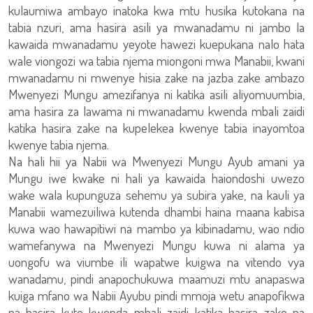
kulaumiwa ambayo inatoka kwa mtu husika kutokana na
tabia nzuri, ama hasira asili ya mwanadamu ni jambo la
kawaida mwanadamu yeyote hawezi kuepukana nalo hata
wale viongozi wa tabia njema miongoni mwa Manabii, kwani
mwanadamu ni mwenye hisia zake na jazba zake ambazo
Mwenyezi Mungu amezifanya ni katika asili aliyomuumbia,
ama hasira za lawama ni mwanadamu kwenda mbali zaidi
katika hasira zake na kupelekea kwenye tabia inayomtoa
kwenye tabia njema.
Na hali hii ya Nabii wa Mwenyezi Mungu Ayub amani ya
Mungu iwe kwake ni hali ya kawaida haiondoshi uwezo
wake wala kupunguza sehemu ya subira yake, na kauli ya
Manabii wamezuiliwa kutenda dhambi haina maana kabisa
kuwa wao hawapitiwi na mambo ya kibinadamu, wao ndio
wamefanywa na Mwenyezi Mungu kuwa ni alama ya
uongofu wa viumbe ili wapatwe kuigwa na vitendo vya
wanadamu, pindi anapochukuwa maamuzi mtu anapaswa
kuiga mfano wa Nabii Ayubu pindi mmoja wetu anapofikwa
na hasira kuto kwenda mbali zaidi katika hasira zake na