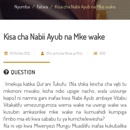
Nyumba
Fatwa
Kisa cha Nabii Ayub na Mke wake
Kisa cha Nabii Ayub na Mke wake
26 Oktoba 2022
Ofisi ya Kutoa Fatwa ya Misri
3330
QUESTION
Imekuja katika Qur`ani Tukufu: {Na shika kincha cha vijiti tu
mkononi mwako, kisha ndio upigie nacho, wala usivunje
kiapo} ni namna gani inafaa kwa Nabii Ayub ambaye Vitabu
Vitakatifu vimezungumzia wema wake na uwingi wake wa
kusubiri amkasirikie mke wake na kumuahidi kumpiga
fimbo mia eti kwa sababu tu ya kumchelewesha?
Na ni vipi kwa Mwenyezi Mungu Muadilifu inafaa kukubalika