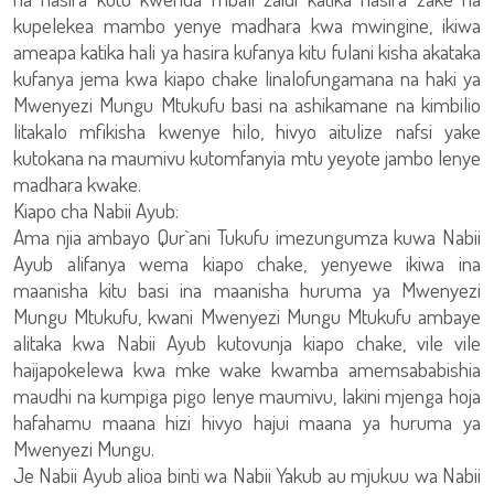
kupelekea mambo yenye madhara kwa mwingine, ikiwa
ameapa katika hali ya hasira kufanya kitu fulani kisha akataka
kufanya jema kwa kiapo chake linalofungamana na haki ya
Mwenyezi Mungu Mtukufu basi na ashikamane na kimbilio
litakalo mfikisha kwenye hilo, hivyo aitulize nafsi yake
kutokana na maumivu kutomfanyia mtu yeyote jambo lenye
madhara kwake.
Kiapo cha Nabii Ayub:
Ama njia ambayo Qur`ani Tukufu imezungumza kuwa Nabii
Ayub alifanya wema kiapo chake, yenyewe ikiwa ina
maanisha kitu basi ina maanisha huruma ya Mwenyezi
Mungu Mtukufu, kwani Mwenyezi Mungu Mtukufu ambaye
alitaka kwa Nabii Ayub kutovunja kiapo chake, vile vile
haijapokelewa kwa mke wake kwamba amemsababishia
maudhi na kumpiga pigo lenye maumivu, lakini mjenga hoja
hafahamu maana hizi hivyo hajui maana ya huruma ya
Mwenyezi Mungu.
Je Nabii Ayub alioa binti wa Nabii Yakub au mjukuu wa Nabii