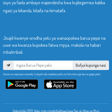
isiyo ya faida ambayo inajiendesha kwa kujitegemea katika
ngazi ya kikanda, kitaifa na kimataifa.
Jisajili kwenye orodha yetu ya wanaopokea barua pepe na
uwe wa kwanza kupokea fatwa mpya, makala na habari
mbalimbali.
Bofya kujiunga nasi
Usiwe na wasiwasi wowote, tutayalinda maelezo yako na hatutaitupa barua pepe yako.
Hakimiliki 2021. Haki zote zimehifadhiwa kwa Dar al-Iftaa ya Misri