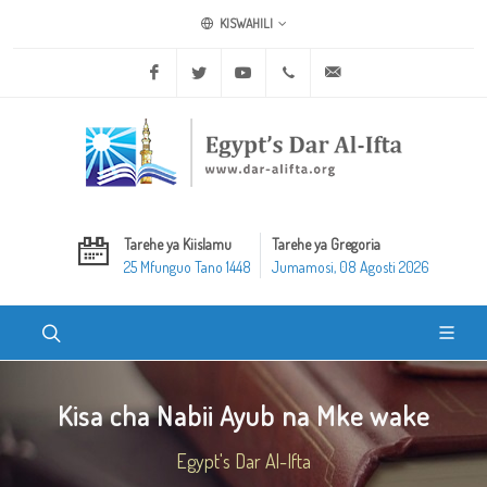
KISWAHILI
Facebook
Twitter
Youtube
+20 2 25970400
ask@dar-alifta.org
Tarehe ya Kiislamu
Tarehe ya Gregoria
25 Mfunguo Tano 1448
Jumamosi, 08 Agosti 2026
Kisa cha Nabii Ayub na Mke wake
Egypt's Dar Al-Ifta