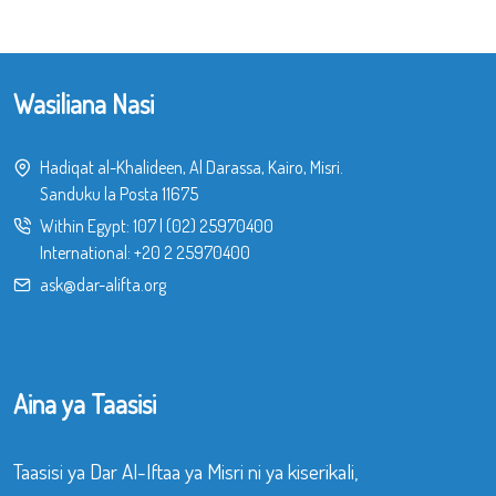
Wasiliana Nasi
Hadiqat al-Khalideen, Al Darassa, Kairo, Misri.
Sanduku la Posta 11675
Within Egypt:
107
|
(02) 25970400
International:
+20 2 25970400
ask@dar-alifta.org
Aina ya Taasisi
Taasisi ya Dar Al-Iftaa ya Misri ni ya kiserikali,