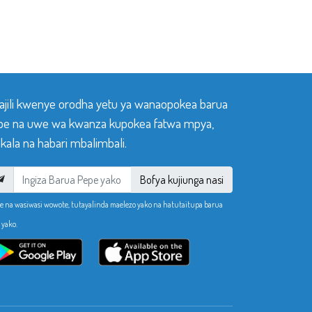
sajili kwenye orodha yetu ya wanaopokea barua
pe na uwe wa kwanza kupokea fatwa mpya,
ala na habari mbalimbali.
Bofya kujiunga nasi
e na wasiwasi wowote, tutayalinda maelezo yako na hatutaitupa barua
 yako.