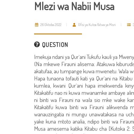
Mlezi wa Nabii Musa
26 Oktoba 2022
Ofisi ya Kutoa Fatwa ya Misri
QUESTION
Imekuja ndani ya Qur`ani Tukufu kauli ya Mwen
{Na mkewe Firauni alisema: Atakuwa kiburu
akatufaa, au tumpange kuwa mwenetu. Wala w
Hapa tunaona tofauti kati ya Qur`ani na Kit
kumlea, kwani Qur`ani hapa imekwenda kinyu
Kitakatifu nao ni kuwa mwanamke ambaye al
ni binti wa Firauni na wala sio mke wake kama
Kitakatifu kuwa binti wa Firauni alikwenda
wanauzingatia ni mungu unawatakasa na ucha
yake kuna mtoto analia, ndipo binti wa Fir
Musa amesema katika Kitabu cha [Kutoka 2: 5 