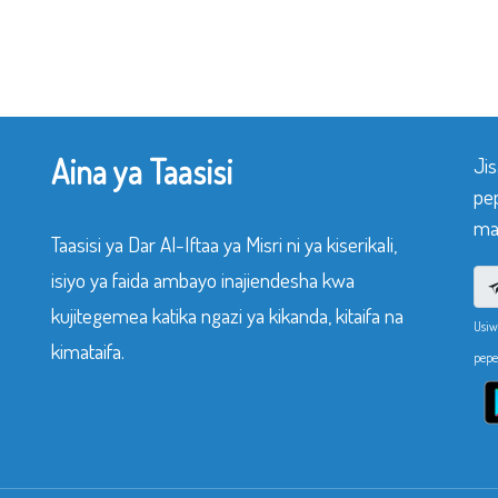
Aina ya Taasisi
Ji
pe
mak
Taasisi ya Dar Al-Iftaa ya Misri ni ya kiserikali,
isiyo ya faida ambayo inajiendesha kwa
kujitegemea katika ngazi ya kikanda, kitaifa na
Usiw
kimataifa.
pepe