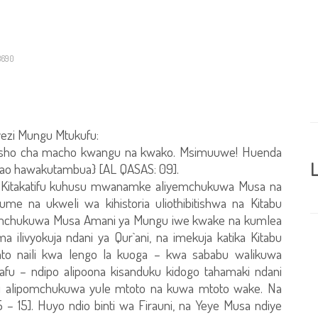
3690
yezi Mungu Mtukufu:
disho cha macho kwangu na kwako. Msimuuwe! Huenda
L
ao hawakutambua} [AL QASAS: 09].
abu Kitakatifu kuhusu mwanamke aliyemchukuwa Musa na
me na ukweli wa kihistoria uliothibitishwa na Kitabu
imchukuwa Musa Amani ya Mungu iwe kwake na kumlea
 ilivyokuja ndani ya Qur`ani, na imekuja katika Kitabu
 mto naili kwa lengo la kuoga – kwa sababu walikuwa
fu – ndipo alipoona kisanduku kidogo tahamaki ndani
auni alipomchukuwa yule mtoto na kuwa mtoto wake. Na
– 15]. Huyo ndio binti wa Firauni, na Yeye Musa ndiye