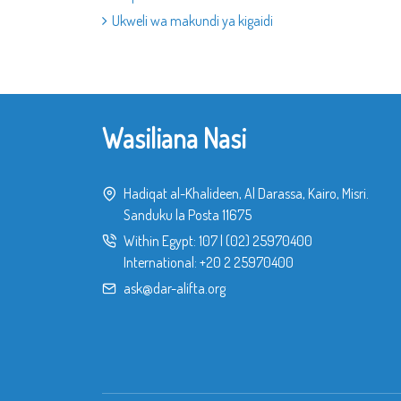
Ukweli wa makundi ya kigaidi
Wasiliana Nasi
Hadiqat al-Khalideen, Al Darassa, Kairo, Misri.
Sanduku la Posta 11675
Within Egypt:
107
|
(02) 25970400
International:
+20 2 25970400
ask@dar-alifta.org