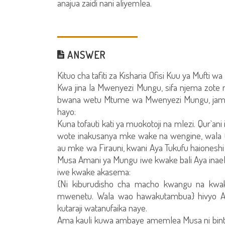
anajua zaidi nani aliyemlea.
ANSWER
Kituo cha tafiti za Kisharia Ofisi Kuu ya Mufti wa 
Kwa jina la Mwenyezi Mungu, sifa njema zot
bwana wetu Mtume wa Mwenyezi Mungu, jama
hayo:
Kuna tofauti kati ya muokotoji na mlezi. Qur`ani 
wote inakusanya mke wake na wengine, wala Qu
au mke wa Firauni, kwani Aya Tukufu haiones
Musa Amani ya Mungu iwe kwake bali Aya inae
iwe kwake akasema:
{Ni kiburudisho cha macho kwangu na kwa
mwenetu. Wala wao hawakutambua} hivyo A
kutaraji watanufaika naye.
Ama kauli kuwa ambaye amemlea Musa ni binti wa 