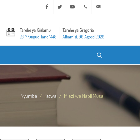
Facebook
Twitter
Youtube
+20 2 25970400
ask@dar-alifta.org
Tarehe ya Kiislamu
Tarehe ya Gregoria
23 Mfunguo Tano 1448
Alhamisi, 06 Agosti 2026
Nyumba
Fatwa
Mlezi wa Nabii Musa