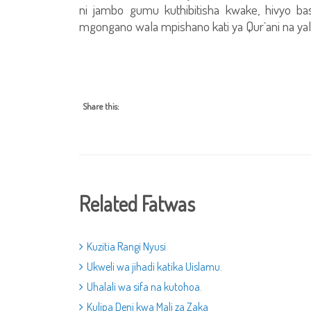
ni jambo gumu kuthibitisha kwake, hivyo bas
mgongano wala mpishano kati ya Qur`ani na yali
Share this:
Related Fatwas
Kuzitia Rangi Nyusi
Ukweli wa jihadi katika Uislamu.
Uhalali wa sifa na kutohoa.
Kulipa Deni kwa Mali za Zaka