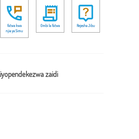
Fatwa kwa
Ombi la Fatwa
Rejesha Jibu
njia ya Simu
iyopendekezwa zaidi