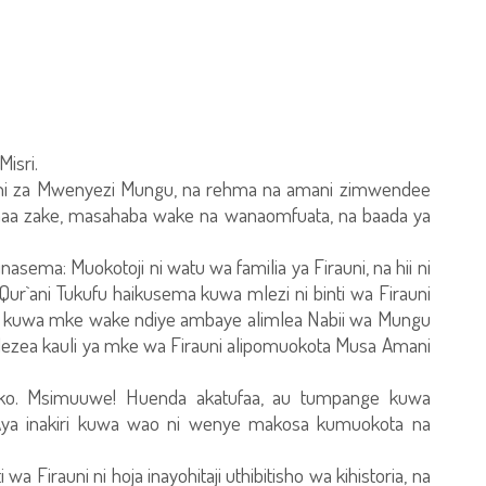
Misri.
e ni za Mwenyezi Mungu, na rehma na amani zimwendee
a zake, masahaba wake na wanaomfuata, na baada ya
inasema: Muokotoji ni watu wa familia ya Firauni, na hii ni
r`ani Tukufu haikusema kuwa mlezi ni binti wa Firauni
hi kuwa mke wake ndiye ambaye alimlea Nabii wa Mungu
lezea kauli ya mke wa Firauni alipomuokota Musa Amani
ko. Msimuuwe! Huenda akatufaa, au tumpange kuwa
ya inakiri kuwa wao ni wenye makosa kumuokota na
Firauni ni hoja inayohitaji uthibitisho wa kihistoria, na