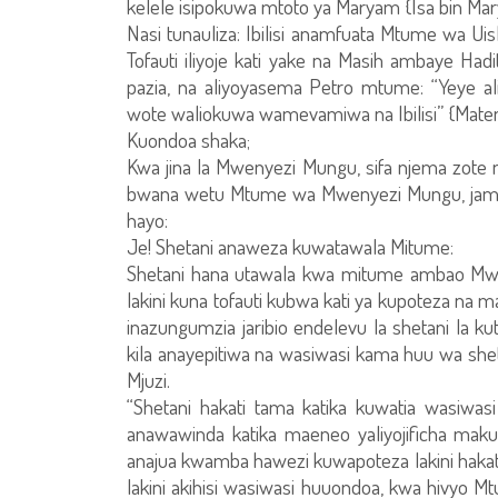
kelele isipokuwa mtoto ya Maryam {Isa bin M
Nasi tunauliza: Ibilisi anamfuata Mtume wa U
Tofauti iliyoje kati yake na Masih ambaye Ha
pazia, na aliyoyasema Petro mtume: “Yeye 
wote waliokuwa wamevamiwa na Ibilisi” {Maten
Kuondoa shaka;
Kwa jina la Mwenyezi Mungu, sifa njema zot
bwana wetu Mtume wa Mwenyezi Mungu, jama
hayo:
Je! Shetani anaweza kuwatawala Mitume:
Shetani hana utawala kwa mitume ambao Mw
lakini kuna tofauti kubwa kati ya kupoteza na m
inazungumzia jaribio endelevu la shetani la k
kila anayepitiwa na wasiwasi kama huu wa sh
Mjuzi.
“Shetani hakati tama katika kuwatia wasiwas
anawawinda katika maeneo yaliyojificha mak
anajua kwamba hawezi kuwapoteza lakini haka
lakini akihisi wasiwasi huuondoa, kwa hivyo