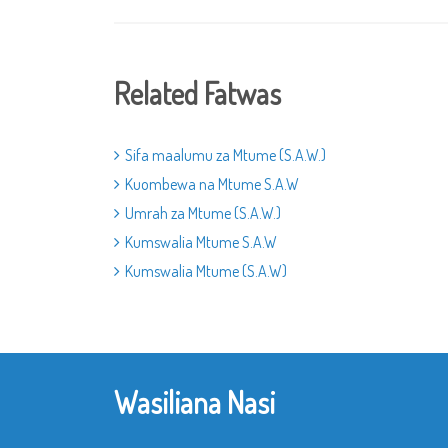
Related Fatwas
Sifa maalumu za Mtume (S.A.W.)
Kuombewa na Mtume S.A.W
Umrah za Mtume (S.A.W.)
Kumswalia Mtume S.A.W
Kumswalia Mtume (S.A.W)
Wasiliana Nasi