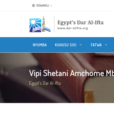
KISWAHILI
NYUMBA
KUHUSU SISI
FATWA
Vipi Shetani Amchome Mtu
Egypt's Dar Al-Ifta