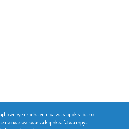
sajili kwenye orodha yetu ya wanaopokea barua
pe na uwe wa kwanza kupokea fatwa mpya,