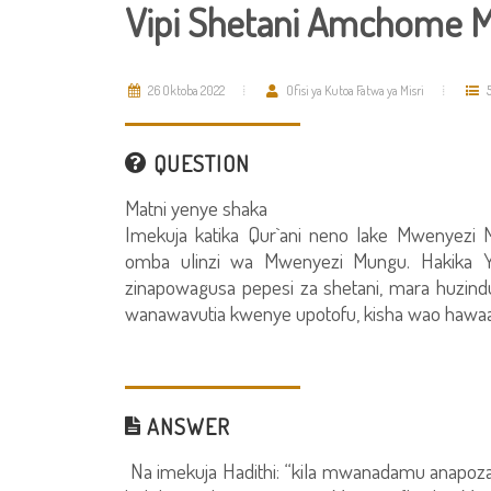
Vipi Shetani Amchome M
26 Oktoba 2022
Ofisi ya Kutoa Fatwa ya Misri
5
QUESTION
Matni yenye shaka
Imekuja katika Qur`ani neno lake Mwenyezi 
omba ulinzi wa Mwenyezi Mungu. Hakika Ye
zinapowagusa pepesi za shetani, mara huzin
wanawavutia kwenye upotofu, kisha wao hawaa
ANSWER
Na imekuja Hadithi: “kila mwanadamu anapoza