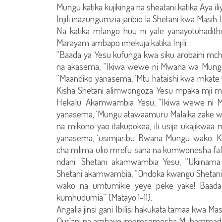
Mungu katika kujikinga na sheatani katika Aya ili
Injili inazungumzia jaribio la Shetani kwa Masih
Na katika mlango huu ni yale yanayotuhadithia I
Marayam ambapo imekuja katika Injili:
“Baada ya Yesu kufunga kwa siku arobaini mc
na akasema, “Ikiwa wewe ni Mwana wa Mungu,
“Maandiko yanasema, ‘Mtu hataishi kwa mkate tu
Kisha Shetani alimwongoza Yesu mpaka mji m
Hekalu. Akamwambia Yesu, “Ikiwa wewe ni M
yanasema, ‘Mungu atawaamuru Malaika zake wa
na mikono yao itakupokea, ili usije ukajikwa
yanasema, ‘usimjaribu Bwana Mungu wako. K
cha mlima ulio mrefu sana na kumwonesha fal
ndani. Shetani akamwambia Yesu, “Ukiinama 
Shetani akamwambia, “Ondoka kwangu Shetan
wako na umtumikie yeye peke yake! Baada 
kumhudumia” {Matayo:1-11}.
Angalia jinsi gani Ibilisi hakukata tamaa kwa M
Qur`ani na ambayo imemsemesha Muhammad 