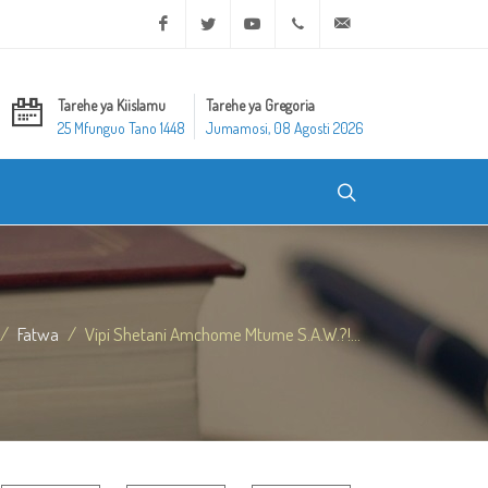
Facebook
Twitter
Youtube
+20 2 25970400
ask@dar-alifta.org
Tarehe ya Kiislamu
Tarehe ya Gregoria
25 Mfunguo Tano 1448
Jumamosi, 08 Agosti 2026
Fatwa
Vipi Shetani Amchome Mtume S.A.W.?!...