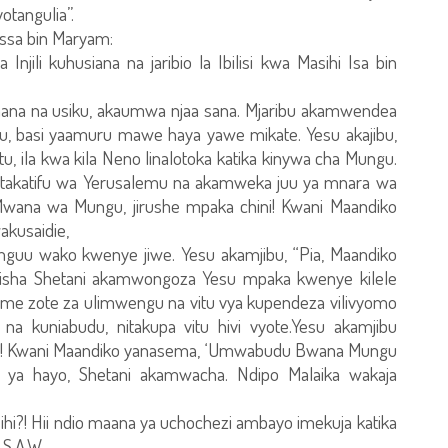
yotangulia”.
 Issa bin Maryam:
njili kuhusiana na jaribio la Ibilisi kwa Masihi Isa bin
hana na usiku, akaumwa njaa sana. Mjaribu akamwendea
 basi yaamuru mawe haya yawe mikate. Yesu akajibu,
, ila kwa kila Neno linalotoka katika kinywa cha Mungu.
takatifu wa Yerusalemu na akamweka juu ya mnara wa
wana wa Mungu, jirushe mpaka chini! Kwani Maandiko
kusaidie,
a mguu wako kwenye jiwe. Yesu akamjibu, “Pia, Maandiko
isha Shetani akamwongoza Yesu mpaka kwenye kilele
me zote za ulimwengu na vitu vya kupendeza vilivyomo
na kuniabudu, nitakupa vitu hivi vyote.Yesu akamjibu
i! Kwani Maandiko yanasema, ‘Umwabudu Bwana Mungu
ya hayo, Shetani akamwacha. Ndipo Malaika wakaja
asihi?! Hii ndio maana ya uchochezi ambayo imekuja katika
S.A.W.