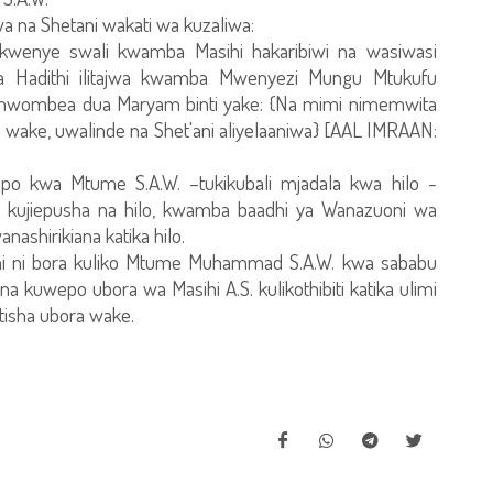
a na Shetani wakati wa kuzaliwa:
jwa kwenye swali kwamba Masihi hakaribiwi na wasiwasi
kwa Hadithi ilitajwa kwamba Mwenyezi Mungu Mtukufu
kumwombea dua Maryam binti yake: {Na mimi nimemwita
wake, uwalinde na Shet'ani aliyelaaniwa} [AAL IMRAAN:
 kwa Mtume S.A.W. –tukikubali mjadala kwa hilo -
ujiepusha na hilo, kwamba baadhi ya Wanazuoni wa
shirikiana katika hilo.
asihi ni bora kuliko Mtume Muhammad S.A.W. kwa sababu
a kuwepo ubora wa Masihi A.S. kulikothibiti katika ulimi
itisha ubora wake.