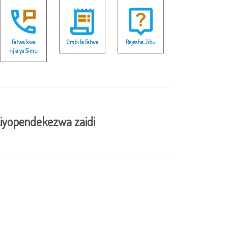
Fatwa kwa
Ombi la Fatwa
Rejesha Jibu
njia ya Simu
iyopendekezwa zaidi