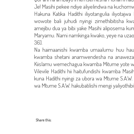
Je! Masihi pekee ndiye aliyelindwa na kuchomw
Hakuna Katika Hadithi iliyotangulia iliyota
wowote bali juhudi nyingi zimethibitisha 
amejibu dua ya bibi yake Masihi aliposema 
Maryamu. Nami namkinga kwako, yeye na uzao 
36].
Na haimaanishi kwamba umaalumu huu haupo
kwamba shetani anamwendesha na anaweza k
Kiislamu wemechagua kwamba Mitume yote wana
Vilevile Hadithi hii haitufundishi kwamba M
kuna Hadithi nyingi za ubora wa Mtume S.A.W. n
wa Mtume S.A.W. hakubatilishi mengi yaliyothib
Share this: