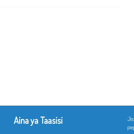
Aina ya Taasisi
Ji
pe