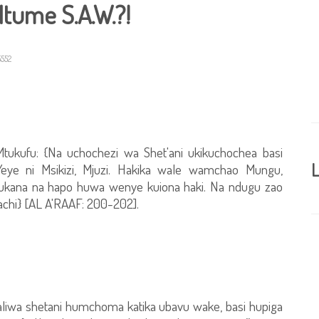
tume S.A.W.?!
552
Mtukufu: {Na uchochezi wa Shet'ani ukikuchochea basi
L
ye ni Msikizi, Mjuzi. Hakika wale wamchao Mungu,
dukana na hapo huwa wenye kuiona haki. Na ndugu zao
chi} [AL A'RAAF: 200-202].
liwa shetani humchoma katika ubavu wake, basi hupiga