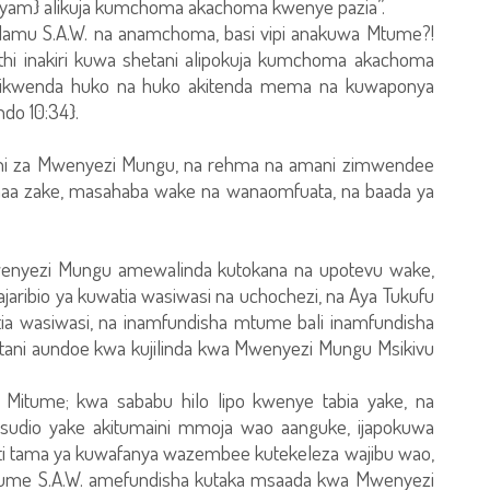
aryam} alikuja kumchoma akachoma kwenye pazia”.
islamu S.A.W. na anamchoma, basi vipi anakuwa Mtume?!
dithi inakiri kuwa shetani alipokuja kumchoma akachoma
alikwenda huko na huko akitenda mema na kuwaponya
do 10:34}.
e ni za Mwenyezi Mungu, na rehma na amani zimwendee
a zake, masahaba wake na wanaomfuata, na baada ya
enyezi Mungu amewalinda kutokana na upotevu wake,
ajaribio ya kuwatia wasiwasi na uchochezi, na Aya Tukufu
utia wasiwasi, na inamfundisha mtume bali inamfundisha
etani aundoe kwa kujilinda kwa Mwenyezi Mungu Msikivu
i Mitume; kwa sababu hilo lipo kwenye tabia yake, na
usudio yake akitumaini mmoja wao aanguke, ijapokuwa
ti tama ya kuwafanya wazembee kutekeleza wajibu wao,
 Mtume S.A.W. amefundisha kutaka msaada kwa Mwenyezi