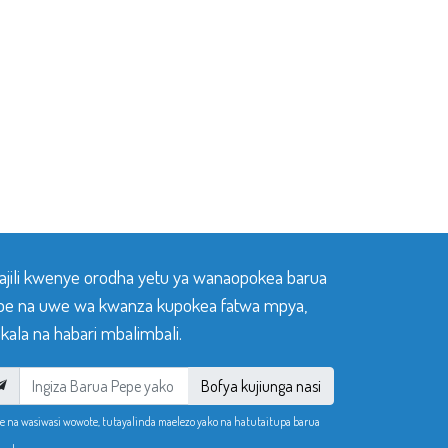
sajili kwenye orodha yetu ya wanaopokea barua
pe na uwe wa kwanza kupokea fatwa mpya,
ala na habari mbalimbali.
Bofya kujiunga nasi
e na wasiwasi wowote, tutayalinda maelezo yako na hatutaitupa barua