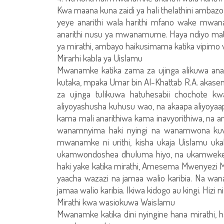
Kwa maana kuna zaidi ya hali thelathini am
yeye anarithi wala harithi mfano wake mwa
anarithi nusu ya mwanamume. Haya ndiyo mat
ya mirathi, ambayo haikusimama katika vipim
Mirarhi kabla ya Uislamu
Mwanamke katika zama za ujinga alikuwa ana
kutaka, mpaka Umar bin Al-Khattab R.A. akase
za ujinga tulikuwa hatuhesabii chochote
aliyoyashusha kuhusu wao, na akaapa aliyoyaap
kama mali anarithiwa kama inavyorithiwa, na 
wanamnyima haki nyingi na wanamwona kuwa 
mwanamke ni urithi, kisha ukaja Uislamu uk
ukamwondoshea dhuluma hiyo, na ukamwekea fun
haki yake katika mirathi, Amesema Mwenyezi
yaacha wazazi na jamaa walio karibia. Na w
jamaa walio karibia. Ikiwa kidogo au kingi. Hizi 
Mirathi kwa wasiokuwa Waislamu
Mwanamke katika dini nyingine hana mirathi, ha