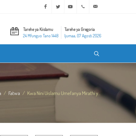
Facebook
Twitter
Youtube
+20 2 25970400
ask@dar-alifta.org
Tarehe ya Kiislamu
Tarehe ya Gregoria
24 Mfunguo Tano 1448
Ijumaa, 07 Agosti 2026
a
Fatwa
Kwa Nini Uislamu Umefanya Mirathi y...