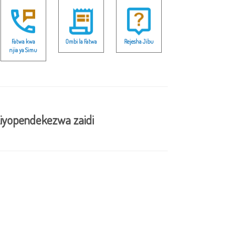
Fatwa kwa
Ombi la Fatwa
Rejesha Jibu
njia ya Simu
iyopendekezwa zaidi