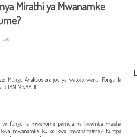
nya Mirathi ya Mwanamke
ume?
6528
L
ezi Mungu Anakuusieni juu ya watoto wenu: Fungu la
} [AN NISAA: 11].
 ya fungu la mwanume pamoja na kwamba maisha
na kwa mwanamke kuliko kwa mwanamume? Kumpa