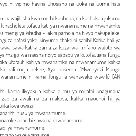
vyo ni vipimo havina uhusiano na uuke na uume hata
mu inawajibisha kwa mrithi kuubeba, na kuchukua jukumu
ee kinacholeta tofauti kati ya mwanamume na mwanamke
mengi ya kifedha - lakini pamoja na hivyo hakupelekei
 nafasi yake, kinyume chake ni sahihi! Katika hali ya
akawa sawa katika zama za kuzaliwa- mfano watoto wa
a mzigo wa maisha ndiyo sababu ya kutofautiana fungu
a katika utofauti kati ya mwanamke na mwanamume katika
katika hali moja pekee, Aya inasema: {Mwenyezi Mungu
 mwanamume ni kama fungu la wanawake wawili} [AN
hi kama ilivyokuja katika elimu ya mirathi unagundua
 zao za awali na za makosa, katika maudhui hii ya
lika kwa uwazi:
 anarithi nusu ya mwanamume.
mwanamke anarithi sawa na mwanamume.
 zaidi ya mwanamume.
hi mfano wake wanaume.