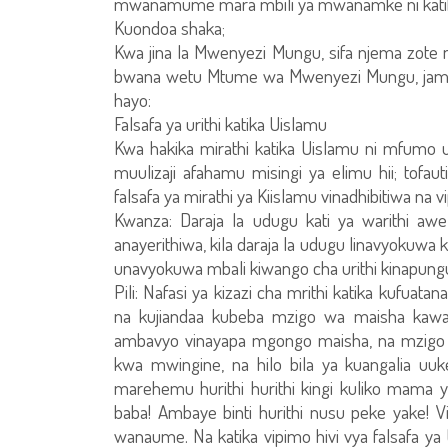
mwanamume mara mbili ya mwanamke ni katika 
Kuondoa shaka;
Kwa jina la Mwenyezi Mungu, sifa njema zot
bwana wetu Mtume wa Mwenyezi Mungu, jama
hayo:
Falsafa ya urithi katika Uislamu
Kwa hakika mirathi katika Uislamu ni mfumo uli
muulizaji afahamu misingi ya elimu hii; tofau
falsafa ya mirathi ya Kiislamu vinadhibitiwa na vi
Kwanza: Daraja la udugu kati ya warith
anayerithiwa, kila daraja la udugu linavyokuwa 
unavyokuwa mbali kiwango cha urithi kinapungua b
Pili: Nafasi ya kizazi cha mrithi katika kufua
na kujiandaa kubeba mzigo wa maisha kawaid
ambavyo vinayapa mgongo maisha, na mzigo
kwa mwingine, na hilo bila ya kuangalia uu
marehemu hurithi hurithi kingi kuliko mama ya
baba! Ambaye binti hurithi nusu peke yake! V
wanaume. Na katika vipimo hivi vya falsafa 