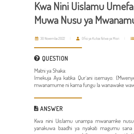
Kwa Nini Uislamu Umefa
Muwa Nusu ya Mwanam
30 Novemba 2022
Ofisi ya Kutoa Fatwa ya Misri
QUESTION
Matni ya Shaka:
Imekuja Aya katika Qur`ani isemayo: {Mweny
mwanamume ni kama fungu la wanawake wawili
ANSWER
Kwa nini Uislamu unampa mwanamke nusu
yanakuwa baadhi ya nyakati magumu sa