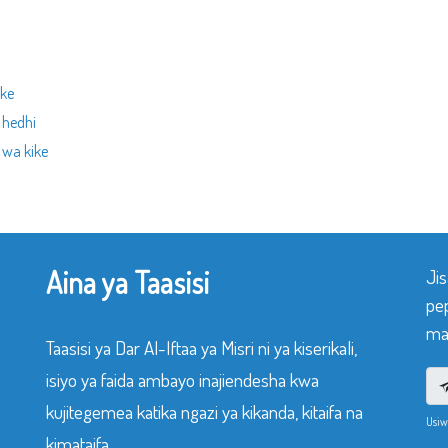
ke
 hedhi
 wa kike
Aina ya Taasisi
Ji
pe
mak
Taasisi ya Dar Al-Iftaa ya Misri ni ya kiserikali,
isiyo ya faida ambayo inajiendesha kwa
kujitegemea katika ngazi ya kikanda, kitaifa na
Usiw
kimataifa.