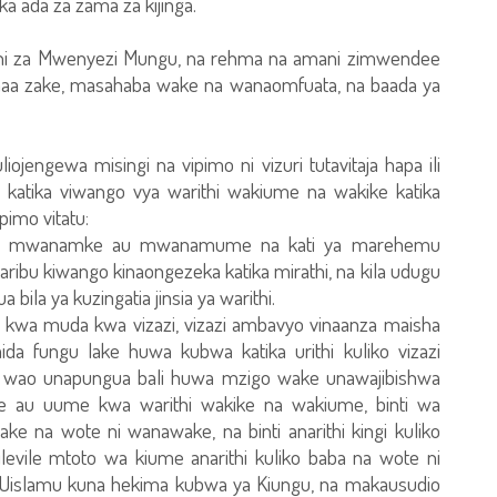
ada za zama za kijinga.
e ni za Mwenyezi Mungu, na rehma na amani zimwendee
a zake, masahaba wake na wanaomfuata, na baada ya
ojengewa misingi na vipimo ni vizuri tutavitaja hapa ili
ti katika viwango vya warithi wakiume na wakike katika
pimo vitatu:
i awe mwanamke au mwanamume na kati ya marehemu
karibu kiwango kinaongezeka katika mirathi, na kila udugu
ila ya kuzingatia jinsia ya warithi.
tana kwa muda kwa vizazi, vizazi ambavyo vinaanza maisha
a fungu lake huwa kubwa katika urithi kuliko vizazi
 wao unapungua bali huwa mzigo wake unawajibishwa
ke au uume kwa warithi wakike na wakiume, binti wa
ke na wote ni wanawake, na binti anarithi kingi kuliko
ilevile mtoto wa kiume anarithi kuliko baba na wote ni
ya Uislamu kuna hekima kubwa ya Kiungu, na makausudio