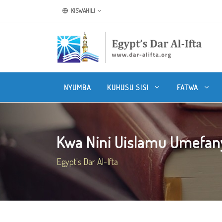
KISWAHILI
NYUMBA
KUHUSU SISI
FATWA
Kwa Nini Uislamu Umefanya
Egypt's Dar Al-Ifta