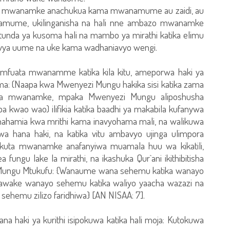
bazo mwanamke anachukua kama mwanamume au zaidi, au
namume, ukilinganisha na hali nne ambazo mwanamke
unda ya kusoma hali na mambo ya mirathi katika elimu
o vya uume na uke kama wadhaniavyo wengi.
mfuata mwanamme katika kila kitu, ameporwa haki ya
ma: (Naapa kwa Mwenyezi Mungu hakika sisi katika zama
 kwa mwanamke, mpaka Mwenyezi Mungu aliposhusha
a kwao wao) ilifikia katika baadhi ya makabila kufanywa
anahamia kwa mrithi kama inavyohama mali, na walikuwa
hana haki, na katika vitu ambavyo ujinga ulimpora
akuta mwanamke anafanyiwa muamala huu wa kikatili,
gu lake la mirathi, na ikashuka Qur`ani ikithibitisha
 Mungu Mtukufu: {Wanaume wana sehemu katika wanayo
anawake wanayo sehemu katika waliyo yaacha wazazi na
ni sehemu zilizo faridhiwa} [AN NISAA: 7].
na haki ya kurithi isipokuwa katika hali moja: Kutokuwa