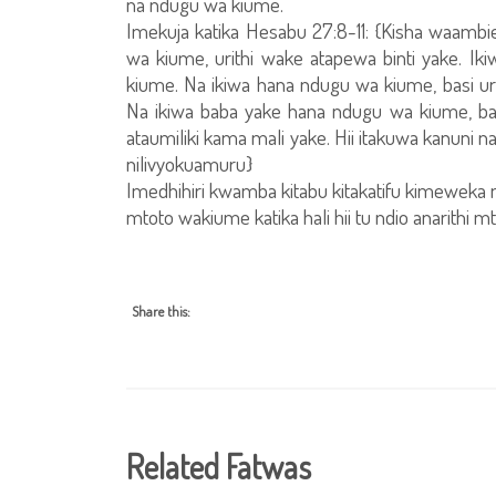
na ndugu wa kiume.
Imekuja katika Hesabu 27:8-11: {Kisha waambi
wa kiume, urithi wake atapewa binti yake. Ik
kiume. Na ikiwa hana ndugu wa kiume, basi 
Na ikiwa baba yake hana ndugu wa kiume, ba
ataumiliki kama mali yake. Hii itakuwa kanuni
nilivyokuamuru}
Imedhihiri kwamba kitabu kitakatifu kimeweka
mtoto wakiume katika hali hii tu ndio anarithi m
Share this:
Related Fatwas