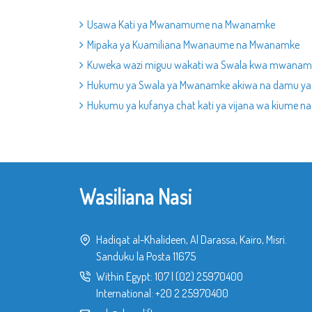
Usawa Kati ya Mwanamume na Mwanamke
Mipaka ya Kuamiliana Mwanaume na Mwanamke
Kuweka wazi miguu wakati wa Swala kwa mwanam
Hukumu ya Swala ya Mwanamke akiwa na damu ya
Hukumu ya kufanya chat kati ya vijana wa kiume na
Wasiliana Nasi
Hadiqat al-Khalideen, Al Darassa, Kairo, Misri.
Sanduku la Posta 11675
Within Egypt:
107
|
(02) 25970400
International:
+20 2 25970400