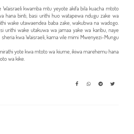
e Waisraeli kwamba mtu yeyote akifa bila kuacha mtoto
iwa hana binti, basi urithi huo watapewa ndugu zake wa
urithi wake utawaendea baba zake, wakubwa na wadogo.
si urithi wake utakuwa wa jamaa yake wa karibu, naye
 na sheria kwa Waisraeli, kama vile mimi Mwenyezi-Mungu
 mirathi yote kwa mtoto wa kiume, ikiwa marehemu hana
toto wa kike.