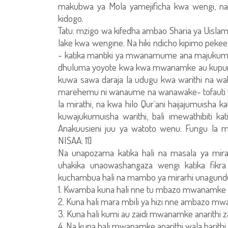
makubwa ya Mola yamejificha kwa wengi, na
kidogo.
Tatu: mzigo wa kifedha ambao Sharia ya Uisla
lake kwa wengine. Na hiki ndicho kipimo pek
- katika mantiki ya mwanamume ana majukumu 
dhuluma yoyote kwa kwa mwanamke au kupunguza
kuwa sawa daraja la udugu kwa warithi na w
marehemu ni wanaume na wanawake- tofauti y
la mirathi, na kwa hilo Qur`ani haijajumuish
kuwajukumuisha warithi, bali imewathibiti 
Anakuusieni juu ya watoto wenu: Fungu la
NISAA: 11]
Na unapozama katika hali na masala ya mirat
uhakika unaowashangaza wengi katika fikra
kuchambua hali na mambo ya mirarhi unagundu
1. Kwamba kuna hali nne tu mbazo mwanamke
2. Kuna hali mara mbili ya hizi nne ambazo 
3. Kuna hali kumi au zaidi mwanamke anarithi
4. Na kuna hali mwanamke anarithi wala harit