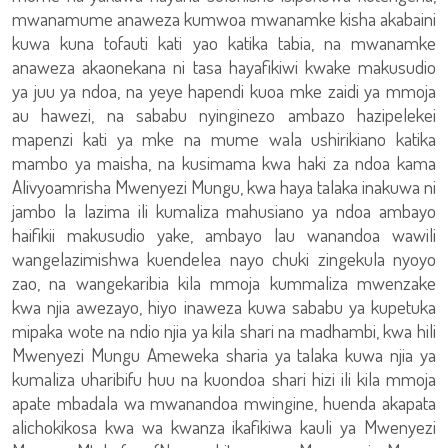
mwanamume anaweza kumwoa mwanamke kisha akabaini
kuwa kuna tofauti kati yao katika tabia, na mwanamke
anaweza akaonekana ni tasa hayafikiwi kwake makusudio
ya juu ya ndoa, na yeye hapendi kuoa mke zaidi ya mmoja
au hawezi, na sababu nyinginezo ambazo hazipelekei
mapenzi kati ya mke na mume wala ushirikiano katika
mambo ya maisha, na kusimama kwa haki za ndoa kama
Alivyoamrisha Mwenyezi Mungu, kwa haya talaka inakuwa ni
jambo la lazima ili kumaliza mahusiano ya ndoa ambayo
haifikii makusudio yake, ambayo lau wanandoa wawili
wangelazimishwa kuendelea nayo chuki zingekula nyoyo
zao, na wangekaribia kila mmoja kummaliza mwenzake
kwa njia awezayo, hiyo inaweza kuwa sababu ya kupetuka
mipaka wote na ndio njia ya kila shari na madhambi, kwa hili
Mwenyezi Mungu Ameweka sharia ya talaka kuwa njia ya
kumaliza uharibifu huu na kuondoa shari hizi ili kila mmoja
apate mbadala wa mwanandoa mwingine, huenda akapata
alichokikosa kwa wa kwanza ikafikiwa kauli ya Mwenyezi