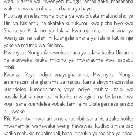
wetu Mtume wa Mwenyezi Mungu, jamaa zake, masahaba
wake na wanaomfuata, na baada ya hayo:
Muulizaji amelazimisha picha ya wasiofuata mafundisho ya
Dini ya Kiislamu, na akataka kuhukumu kwa picha hiyo kwa
Sharia ya Kiislamu ya talaka kwa ujumla, hii ni aina ya
kusingizia, na sahihi ni kuangalia sharia ya talaka katika njia
yake ya mfumo wa Kiislamu.
Mwenyezi Mungu Ameweka sharia ya talaka katika Uislamu
na akaiweka katika mikono ya mwanaume kwa sababu
mbili:
Kwanza: Yeye ndiye anayegharamia, Mwenyezi Mungu
amemlazimisha gharama za makazi kama alivyomlazimisha
kuendelea kumgharamia, yeye ndiye muhitaji zaidi wa
kusalia katika nyumba hii kuliko mwingine; na Uislamu kwa
kujali sana kuendelea kubaki familia hii ukategemeza jambo
hili kwake.
Pili: Kwamba mwanamume anadhibiti sana hisia zake kuliko
mwanamke; wanawake wengi hawawezi kudhibiti hisia zao
katika matukio mbalimbali, hasa matukio ya maisha ya ndoa;