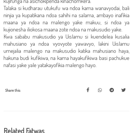
kujifunga na asichokipenda kinachomkera.
Talaka si kudharau utukufu wa ndoa kama wanavyodai, bali
ninjia ya kupatikana ndoa sahihi na salama, ambayo inafikia
maana ya ndoa na malengo yake makuu, si ndoa ya
kujionesha iliokosa maana zote ndoa na makusudio yake.
Kwa sababu makusudio ya Uislamu si kuendelea kusalia
mahusiano ya ndoa vyovyote yawavyo, lakini Uislamu
umejalia malengo na makusudio katika mahusiano haya,
hakuna budi kufikiwa, na kama hayakufikiwa basi pachukue
nafasi yake yale yatakayofikia malengo hayo.
Share this:
Related Fatwas