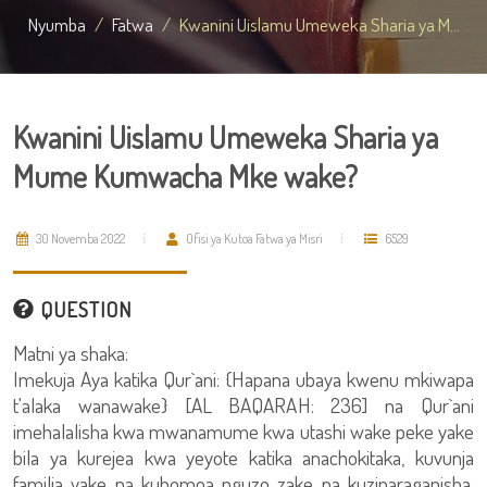
Nyumba
Fatwa
Kwanini Uislamu Umeweka Sharia ya M...
Kwanini Uislamu Umeweka Sharia ya
Mume Kumwacha Mke wake?
30 Novemba 2022
Ofisi ya Kutoa Fatwa ya Misri
6529
QUESTION
Matni ya shaka:
Imekuja Aya katika Qur`ani: {Hapana ubaya kwenu mkiwapa
t'alaka wanawake} [AL BAQARAH: 236] na Qur`ani
imehalalisha kwa mwanamume kwa utashi wake peke yake
bila ya kurejea kwa yeyote katika anachokitaka, kuvunja
familia yake na kubomoa nguzo zake na kuziparaganisha,