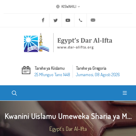
KISWAHILI
Facebook
Twitter
Youtube
+20 2 25970400
ask@dar-alifta.org
Tarehe ya Kiislamu
Tarehe ya Gregoria
25 Mfunguo Tano 1448
Jumamosi, 08 Agosti 2026
Kwanini Uislamu Umeweka Sharia ya M...
Egypt's Dar Al-Ifta