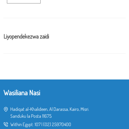
Liyopendekezwa zaidi
Wasiliana Nasi
Hadiqat al-Khalideen, Al Darassa, Kairo, Misri.
Sanduku la Posta 11675
Within Egypt:
107
|
(02) 25970400