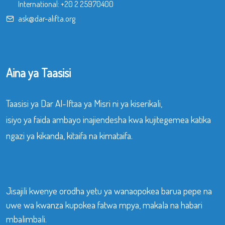
International:
+20 2 25970400
ask@dar-alifta.org
Aina ya Taasisi
Taasisi ya Dar Al-Iftaa ya Misri ni ya kiserikali,
isiyo ya faida ambayo inajiendesha kwa kujitegemea katika
ngazi ya kikanda, kitaifa na kimataifa.
Jisajili kwenye orodha yetu ya wanaopokea barua pepe na
uwe wa kwanza kupokea fatwa mpya, makala na habari
mbalimbali.