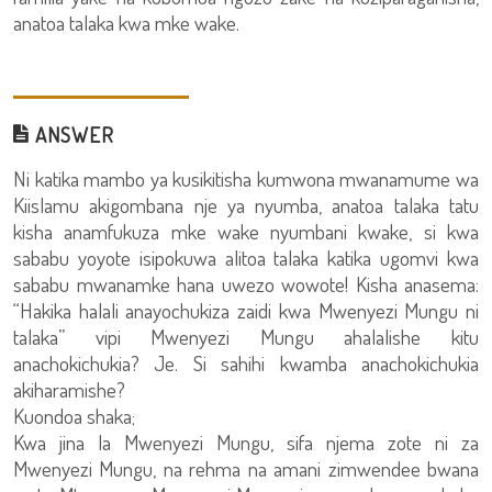
anatoa talaka kwa mke wake.
ANSWER
Ni katika mambo ya kusikitisha kumwona mwanamume wa
Kiislamu akigombana nje ya nyumba, anatoa talaka tatu
kisha anamfukuza mke wake nyumbani kwake, si kwa
sababu yoyote isipokuwa alitoa talaka katika ugomvi kwa
sababu mwanamke hana uwezo wowote! Kisha anasema:
“Hakika halali anayochukiza zaidi kwa Mwenyezi Mungu ni
talaka” vipi Mwenyezi Mungu ahalalishe kitu
anachokichukia? Je. Si sahihi kwamba anachokichukia
akiharamishe?
Kuondoa shaka;
Kwa jina la Mwenyezi Mungu, sifa njema zote ni za
Mwenyezi Mungu, na rehma na amani zimwendee bwana