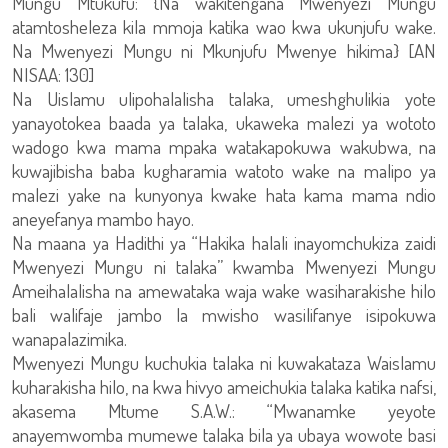
Mungu Mtukufu: {Na wakitengana Mwenyezi Mungu
atamtosheleza kila mmoja katika wao kwa ukunjufu wake.
Na Mwenyezi Mungu ni Mkunjufu Mwenye hikima} [AN
NISAA: 130]
Na Uislamu ulipohalalisha talaka, umeshghulikia yote
yanayotokea baada ya talaka, ukaweka malezi ya wototo
wadogo kwa mama mpaka watakapokuwa wakubwa, na
kuwajibisha baba kugharamia watoto wake na malipo ya
malezi yake na kunyonya kwake hata kama mama ndio
aneyefanya mambo hayo.
Na maana ya Hadithi ya “Hakika halali inayomchukiza zaidi
Mwenyezi Mungu ni talaka” kwamba Mwenyezi Mungu
Ameihalalisha na amewataka waja wake wasiharakishe hilo
bali walifaje jambo la mwisho wasilifanye isipokuwa
wanapalazimika.
Mwenyezi Mungu kuchukia talaka ni kuwakataza Waislamu
kuharakisha hilo, na kwa hivyo ameichukia talaka katika nafsi,
akasema Mtume S.A.W.: “Mwanamke yeyote
anayemwomba mumewe talaka bila ya ubaya wowote basi