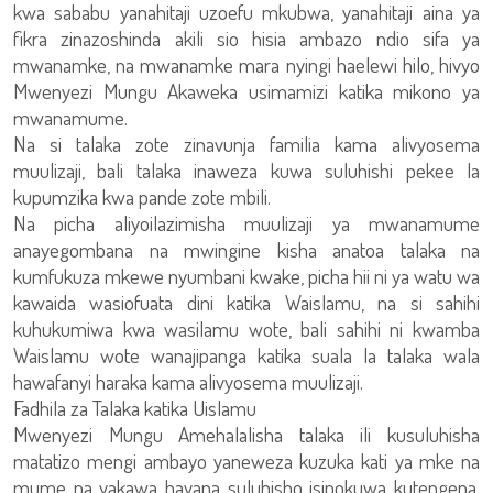
kwa sababu yanahitaji uzoefu mkubwa, yanahitaji aina ya
fikra zinazoshinda akili sio hisia ambazo ndio sifa ya
mwanamke, na mwanamke mara nyingi haelewi hilo, hivyo
Mwenyezi Mungu Akaweka usimamizi katika mikono ya
mwanamume.
Na si talaka zote zinavunja familia kama alivyosema
muulizaji, bali talaka inaweza kuwa suluhishi pekee la
kupumzika kwa pande zote mbili.
Na picha aliyoilazimisha muulizaji ya mwanamume
anayegombana na mwingine kisha anatoa talaka na
kumfukuza mkewe nyumbani kwake, picha hii ni ya watu wa
kawaida wasiofuata dini katika Waislamu, na si sahihi
kuhukumiwa kwa wasilamu wote, bali sahihi ni kwamba
Waislamu wote wanajipanga katika suala la talaka wala
hawafanyi haraka kama alivyosema muulizaji.
Fadhila za Talaka katika Uislamu
Mwenyezi Mungu Amehalalisha talaka ili kusuluhisha
matatizo mengi ambayo yaneweza kuzuka kati ya mke na
mume na yakawa hayana suluhisho isipokuwa kutengena,