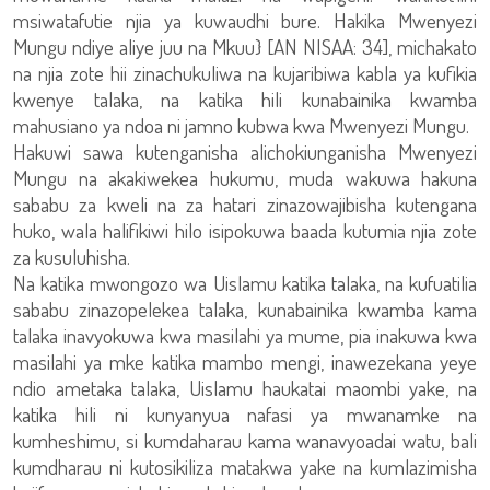
msiwatafutie njia ya kuwaudhi bure. Hakika Mwenyezi
Mungu ndiye aliye juu na Mkuu} [AN NISAA: 34], michakato
na njia zote hii zinachukuliwa na kujaribiwa kabla ya kufikia
kwenye talaka, na katika hili kunabainika kwamba
mahusiano ya ndoa ni jamno kubwa kwa Mwenyezi Mungu.
Hakuwi sawa kutenganisha alichokiunganisha Mwenyezi
Mungu na akakiwekea hukumu, muda wakuwa hakuna
sababu za kweli na za hatari zinazowajibisha kutengana
huko, wala halifikiwi hilo isipokuwa baada kutumia njia zote
za kusuluhisha.
Na katika mwongozo wa Uislamu katika talaka, na kufuatilia
sababu zinazopelekea talaka, kunabainika kwamba kama
talaka inavyokuwa kwa masilahi ya mume, pia inakuwa kwa
masilahi ya mke katika mambo mengi, inawezekana yeye
ndio ametaka talaka, Uislamu haukatai maombi yake, na
katika hili ni kunyanyua nafasi ya mwanamke na
kumheshimu, si kumdaharau kama wanavyoadai watu, bali
kumdharau ni kutosikiliza matakwa yake na kumlazimisha