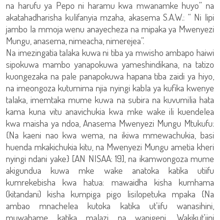
na harufu ya Pepo ni haramu kwa mwanamke huyo” na
akatahadharisha kulifanyia mzaha, akasema S.A.W.: “ Ni lipi
jambo la mmoja wenu anayecheza na mipaka ya Mwenyezi
Mungu, anasema, nimeacha, nimerejea”.
Na imezingatia talaka kuwa ni tiba ya mwisho ambapo haiwi
sipokuwa mambo yanapokuwa yameshindikana, na tatizo
kuongezaka na pale panapokuwa hapana tiba zaidi ya hiyo,
na imeongoza kutumima njia nyingi kabla ya kufika kwenye
talaka, imemtaka mume kuwa na subira na kuvumilia hata
kama kuna vitu anavichukia kwa mke wake ili kuendelea
kwa maisha ya ndoa, Anasema Mwenyezi Mungu Mtukufu:
{Na kaeni nao kwa wema, na ikiwa mmewachukia, basi
huenda mkakichukia kitu, na Mwenyezi Mungu ametia kheri
nyingi ndani yake} [AN NISAA: 19], na ikamwongoza mume
akigundua kuwa mke wake anatoka katika utiifu
kumrekebisha kwa hatua: mawaidha kisha kumhama
(kitandani) kisha kumpiga pigo lisilopetuka mpaka {Na
ambao mnachelea kutoka katika ut'iifu wanasihini,
muwahame katika malazi na wapigeni. Wakikut'iini