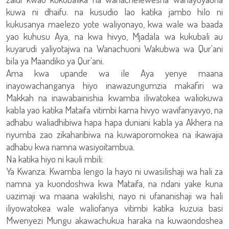
kuwa ni dhaifu. na kusudio lao katika jambo hilo ni
kukusanya maelezo yote waliyonayo, kwa wale wa baada
yao kuhusu Aya, na kwa hivyo, Mjadala wa kukubali au
kuyarudi yaliyotajwa na Wanachuoni Wakubwa wa Qur'ani
bila ya Maandiko ya Qur'ani.
Ama kwa upande wa ile Aya yenye maana
inayowachanganya hiyo inawazungumzia makafiri wa
Makkah na inawabainishia kwamba iliwatokea waliokuwa
kabla yao katika Mataifa vitimbi kama hivyo wavifanyavyo, na
adhabu waliadhibiwa hapa hapa duniani kabla ya Akhera na
nyumba zao zikaharibiwa na kuwaporomokea na ikawajia
adhabu kwa namna wasiyoitambua.
Na katika hiyo ni kauli mbili:
Ya Kwanza: Kwamba lengo la hayo ni uwasilishaji wa hali za
namna ya kuondoshwa kwa Mataifa, na ndani yake kuna
uazimaji wa maana wakilishi, nayo ni ufananishaji wa hali
iliyowatokea wale waliofanya vitimbi katika kuzuia basi
Mwenyezi Mungu akawachukua haraka na kuwaondoshea