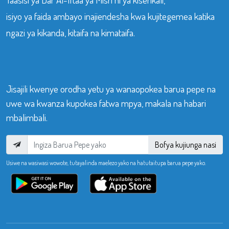
isiyo ya faida ambayo inajiendesha kwa kujitegemea katika
ngazi ya kikanda, kitaifa na kimataifa.
Jisajili kwenye orodha yetu ya wanaopokea barua pepe na
uwe wa kwanza kupokea fatwa mpya, makala na habari
mbalimbali.
Bofya kujiunga nasi
Usiwe na wasiwasi wowote, tutayalinda maelezo yako na hatutaitupa barua pepe yako.