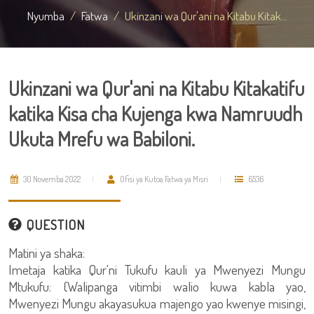
Nyumba
Fatwa
Ukinzani wa Qur'ani na Kitabu Kitak...
Ukinzani wa Qur'ani na Kitabu Kitakatifu
katika Kisa cha Kujenga kwa Namruudh
Ukuta Mrefu wa Babiloni.
30 Novemba 2022
Ofisi ya Kutoa Fatwa ya Misri
6536
QUESTION
Matini ya shaka:
Imetaja katika Qur'ni Tukufu kauli ya Mwenyezi Mungu
Mtukufu: {Walipanga vitimbi walio kuwa kabla yao,
Mwenyezi Mungu akayasukua majengo yao kwenye misingi,