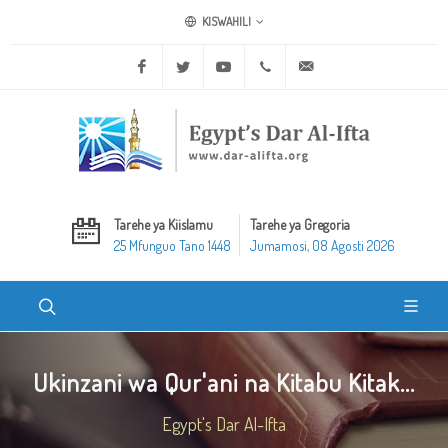
KISWAHILI
Facebook
Twitter
Youtube
+20 2 25970400
ask@dar-alifta.org
Tarehe ya Kiislamu
Tarehe ya Gregoria
25 Mfunguo Tano 1448
Jumamosi, 08 Agosti 2026
Ukinzani wa Qur'ani na Kitabu Kitak...
Egypt's Dar Al-Ifta