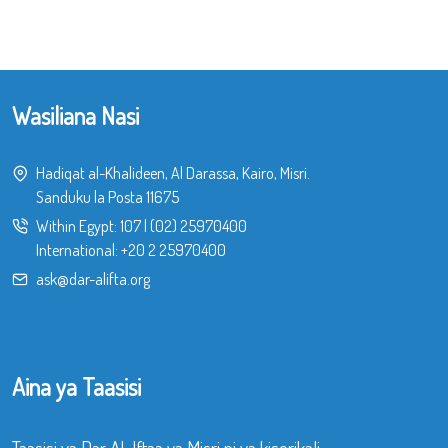
Wasiliana Nasi
Hadiqat al-Khalideen, Al Darassa, Kairo, Misri.
Sanduku la Posta 11675
Within Egypt:
107
|
(02) 25970400
International:
+20 2 25970400
ask@dar-alifta.org
Aina ya Taasisi
Taasisi ya Dar Al-Iftaa ya Misri ni ya kiserikali,