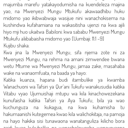
majumba marefu yatakayodumisha na kuendeleza majina
yao, na Mwenyezi Mungu Mtukufu akawaadhibu huku
midomo yao ikibwabwaja wasijue nini wanachokisema na
kushindwa kufahamiana na wakasitisha ujenzi na kwa ajili
hiyo mji huo ukaitwa Babiloni: kwa sababu Mwenyezi Mungu
Mtukufu aliibabaisha midomo yao [Uumbaji: 11:1 -9]
Kujibu shaka:
Kwa jina la Mwenyezi Mungu, sifa njema zote ni za
Mwenyezi Mungu, na rehma na amani zimwendee bwana
wetu Mtume wa Mwenyezi Mungu, jamaa zake, masahaba
wake na wanaomfuata, na baada ya hayo:
Katika kuanza, hapana budi itambulike ya kwamba
Wanachuoni wa Tafsiri ya Qur'ani Tukufu wanakusudia katika
Vitabu vyao Ujumuishaji mtupu wa kila kinachowezekana
kunufaisha katika Tafsiri ya Aya Tukufu, bila ya wao
kuchunguza na kukagua, na kwa kuhamisha tu
hakumaanishi kutegemea kwao kila walichokitaja, na pamoja
na hayo hakika sisi tunawaona wanatanguliza kilicho bora
zaidi kwao kukubalika na wanachelewesha wanayoyaona