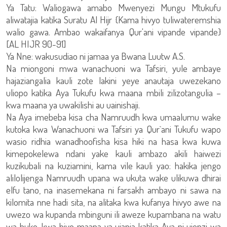
Ya Tatu: Waliogawa amabo Mwenyezi Mungu Mtukufu
aliwatajia katika Suratu Al Hijr {Kama hivyo tuliwateremshia
walio gawa. Ambao wakaifanya Qur'ani vipande vipande}
[AL HIJR 90-91]
Ya Nne: wakusudiao ni jamaa ya Bwana Luutw A.S.
Na miongoni mwa wanachuoni wa Tafsiri, yule ambaye
hajaziangalia kauli zote lakini yeye anautaja uwezekano
uliopo katika Aya Tukufu kwa maana mbili zilizotangulia –
kwa maana ya uwakilishi au uainishaji.
Na Aya imebeba kisa cha Namruudh kwa umaalumu wake
kutoka kwa Wanachuoni wa Tafsiri ya Qur`ani Tukufu wapo
wasio ridhia wanadhoofisha kisa hiki na hasa kwa kuwa
kimepokelewa ndani yake kauli ambazo akili haiwezi
kuzikubali na kuziamini, kama vile kauli yao: hakika jengo
alilolijenga Namruudh upana wa ukuta wake ulikuwa dhirai
elfu tano, na inasemekana ni farsakh ambayo ni sawa na
kilomita nne hadi sita, na alitaka kwa kufanya hivyo awe na
uwezo wa kupanda mbinguni ili aweze kupambana na watu
wa huko, kwa hiyo maana ya ujanja katika Aya ni ujenzi wa