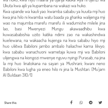
Ukuta kwa ajili ya kupambana na wakazi wa huko.
Kwa upande wa kauli yao: kwamba sababu ya kuuita mji huo
kwa jina hilo ni kwamba watu baada ya gharika walijenga mji
wao na majumba marefu marefu ili wadumishe milele jina
lao, basi Mwenyezi Mungu akawaadhibu kwa
kuwasababishia uzito katika ndimi zao na wakashindwa
kuelewana, na wakaacha kujenga na kwa sababu hiyo mji
huo uliitwa Babiloni jambo ambalo haliachwi kama lilivyo;
kwa sababu wanachuoni wametaja kuwa mji wa Babiloni
ulijengwa na kiongozi mwenye nguvu nyingi Purasab, na jina
la mji huo linatokana na sayari ya Mushrarii; kwani neno
Babiloni kwa lugha ya eneo hilo ni jina la Mushtari. [Mu'jam
Al Buldaan 310/1]
Share this: