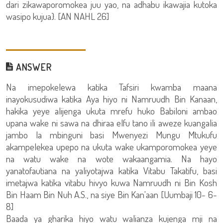
dari zikawaporomokea juu yao, na adhabu ikawajia kutoka
wasipo kujua}. [AN NAHL 26]
ANSWER
Na imepokelewa katika Tafsiri kwamba maana
inayokusudiwa katika Aya hiyo ni Namruudh Bin Kanaan,
hakika yeye alijenga ukuta mrefu huko Babiloni ambao
upana wake ni sawa na dhiraa elfu tano ili aweze kuangalia
jambo la mbinguni basi Mwenyezi Mungu Mtukufu
akampelekea upepo na ukuta wake ukamporomokea yeye
na watu wake na wote wakaangamia. Na hayo
yanatofautiana na yaliyotajwa katika Vitabu Takatifu, basi
imetajwa katika vitabu hivyo kuwa Namruudh ni Bin Kosh
Bin Haam Bin Nuh A.S., na siye Bin Kan'aan [Uumbaji 10- 6-
8]
Baada ya gharika hiyo watu walianza kujenga mji na