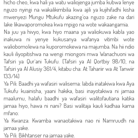
hicho cheo, kwa hali ya watu waliojenga jumba kubwa lenye
nguzo nyingi na wakalikimbilia kwa ajili ya kujihifadhi kisha
mwenyezi Mungu Mtukufu akazing’oa nguzo zake na dari
lake likawaporomokea kwa mpigo na wote wakaangamia.
Na juu ya hivyo, kwa hiyo maana ya waliokuwa kabla yao
inakuwa ni yenye kukusanya wafanya vitimbi wote
waliobomolewa na kuporomokewa na majumba. Na hii ndio
kauli iliyopitishwa na wengi miongoni mwa Wanachuoni wa
Tafsiri ya Qur`ani Tukufu. [Tafsiri ya Al Qortbiy 98/10, na
Tafsiri ya Al Alusiy 361/4, kitabu cha: At Tahariir wa At Tanwiir
133/14]
Ya Pili: Baadhi ya wafasiri walisema: labda inatakiwa kwa Aya
Tukufu kuainisha, yaani hakika, basi inayotakiwa ni jamaa
maalumu, halafu baadhi ya wafasiri walitofautiana katika
jamaa hiyo, hawa ni nani? Basi walitaja kauli kadhaa kama
mfano:
Ya Kwanza: Kwamba wanaotakiwa nao ni Namruudh na
jamaa yake.
Ya Pili: Bikhtanser na jamaa yake.